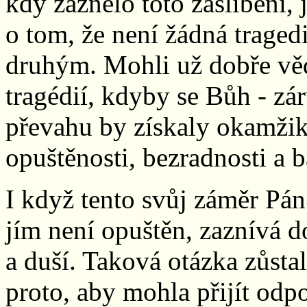
kdy zaznělo toto zaslíbení, 
o tom, že není žádná tragedi
druhým. Mohli už dobře věd
tragédií, kdyby se Bůh - z
převahu by získaly okamžik
opuštěnosti, bezradnosti a b
I když tento svůj záměr Pán
jím není opuštěn, zaznívá d
a duší. Taková otázka zůsta
proto, aby mohla přijít odpo