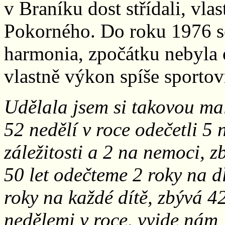
v Braníku dost střídali, vl
Pokorného. Do roku 1976 s
harmonia, zpočátku nebyla 
vlastně výkon spíše sporto
Udělala jsem si takovou ma
52 nedělí v roce odečetli 5
záležitosti a 2 na nemoci, 
50 let odečteme 2 roky na d
roky na každé dítě, zbývá 4
nedělemi v roce, vyjde nám 1