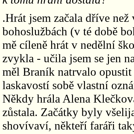
.Hrát jsem začala dříve než 
bohoslužbách (v té době b
mě cíleně hrát v nedělní šk
zvykla - učila jsem se jen na
měl Braník natrvalo opustit
laskavostí sobě vlastní ozná
Někdy hrála Alena Klečková,
zůstala. Začátky byly všelij
shovívaví, někteří faráři taky