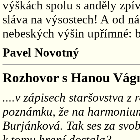
výškách spolu s anděly zpí
sláva na výsostech! A od nás
nebeských výšin upřímné: b
Pavel Novotný
Rozhovor s Hanou Vágn
....v zápisech staršovstva z
poznámku, že na harmonium
Burjánková. Tak ses za svo
k tomu hraní dostala?