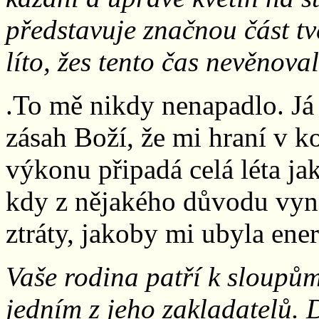
představuje značnou část tv
líto, žes tento čas nevěnov
.To mě nikdy nenapadlo. Já t
zásah Boží, že mi hraní v k
výkonu připadá celá léta jak
kdy z nějakého důvodu vynec
ztráty, jakoby mi ubyla ener
Vaše rodina patří k sloupům
jedním z jeho zakladatelů. D