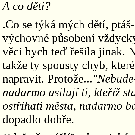
A co děti?
.Co se týká mých dětí, ptáš-
výchovné působení vždycky
věci bych teď řešila jinak. N
takže ty spousty chyb, kter
napravit. Protože...
"Nebude-
nadarmo usilují ti, kteříž s
ostříhati města, nadarmo bdí
dopadlo dobře.