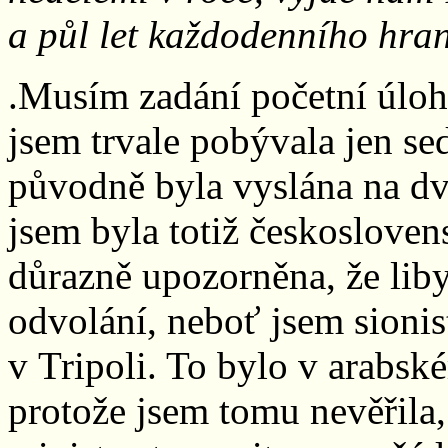
a půl let každodenního hran
.Musím zadání početní úloh
jsem trvale pobývala jen se
původně byla vyslána na dv
jsem byla totiž českoslove
důrazně upozorněna, že lib
odvolání, neboť jsem sionis
v Tripoli. To bylo v arabské
protože jsem tomu nevěřila, 