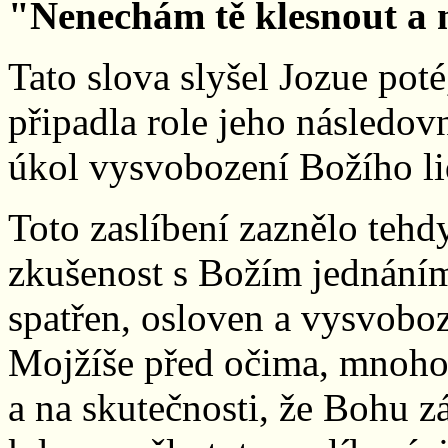
"Nenechám tě klesnout a 
Tato slova slyšel Jozue pot
připadla role jeho následov
úkol vysvobození Božího li
Toto zaslíbení zaznělo tehdy
zkušenost s Božím jednání
spatřen, osloven a vysvoboz
Mojžíše před očima, mnohokr
a na skutečnosti, že Bohu zá