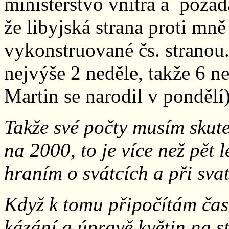
ministerstvo vnitra a požád
že libyjská strana proti mně
vykonstruované čs. stranou.
nejvýše 2 neděle, takže 6 ne
Martin se narodil v pondělí)
Takže své počty musím skute
na 2000, to je více než pět 
hraním o svátcích a při sva
Když k tomu připočítám čas,
kázání a úpravě květin na st