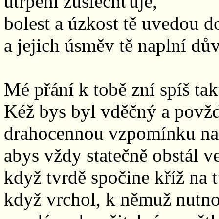
utrpení zušlechťuje,
bolest a úzkost tě uvedou d
a jejich úsměv tě naplní dů
Mé přání k tobě zní spíš tak
Kéž bys byl vděčný a povžd
drahocennou vzpomínku na 
abys vždy statečně obstál v
když tvrdě spočine kříž na
když vrchol, k němuž nutno