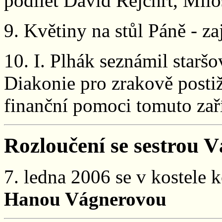
podílet David Rejchrt, Milo
9. Květiny na stůl Páně - za
10. I. Plhák seznámil staršo
Diakonie pro zrakově posti
finanční pomoci tomuto zař
Rozloučení se sestrou 
7. ledna 2006 se v kostele 
Hanou Vágnerovou