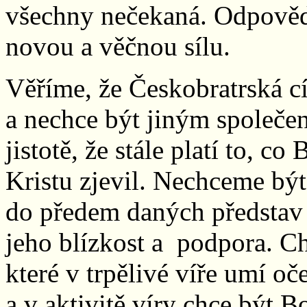
všechny nečekaná. Odpověď,
novou a věčnou sílu.
Věříme, že Českobratrská c
a nechce být jiným společen
jistotě, že stále platí to, c
Kristu zjevil. Nechceme být
do předem daných představ
jeho blízkost a podpora. C
které v trpělivé víře umí oč
a v aktivitě víry chce být 