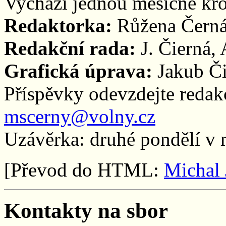
Vychází jednou měsíčně kr
Redaktorka:
Růžena Čern
Redakční rada:
J. Čierná, 
Grafická úprava:
Jakub Či
Příspěvky odevzdejte redak
mscerny@volny.cz
Uzávěrka: druhé pondělí v 
[Převod do HTML:
Michal
Kontakty na sbor