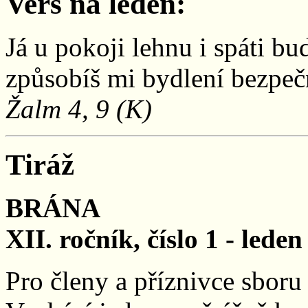
Verš na leden:
Já u pokoji lehnu i spáti b
způsobíš mi bydlení bezpeč
Žalm 4, 9 (K)
Tiráž
BRÁNA
XII. ročník, číslo 1 - lede
Pro členy a příznivce sbor