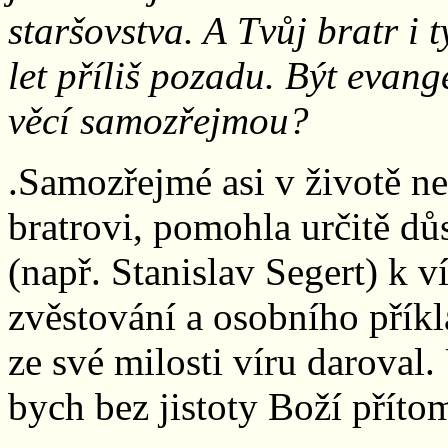
staršovstva. A Tvůj bratr i t
let příliš pozadu. Být evang
věcí samozřejmou?
.Samozřejmé asi v životě n
bratrovi, pomohla určitě dů
(např. Stanislav Segert) k 
zvěstování a osobního přík
ze své milosti víru daroval.
bych bez jistoty Boží příto