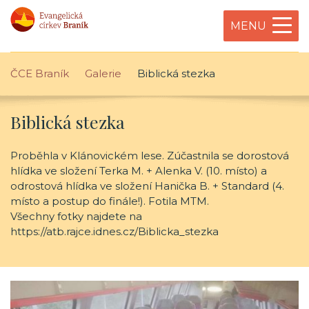
MENU
ČCE Braník
Galerie
Biblická stezka
Biblická stezka
Proběhla v Klánovickém lese. Zúčastnila se dorostová
hlídka ve složení Terka M. + Alenka V. (10. místo) a
odrostová hlídka ve složení Hanička B. + Standard (4.
místo a postup do finále!). Fotila MTM.
Všechny fotky najdete na
https://atb.rajce.idnes.cz/Biblicka_stezka