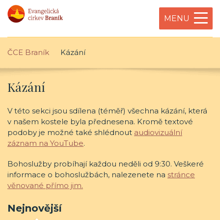
MENU
ČCE Braník
Kázání
Kázání
V této sekci jsou sdílena (téměř) všechna kázání, která
v našem kostele byla přednesena. Kromě textové
podoby je možné také shlédnout
audiovizuální
záznam na YouTube
.
Bohoslužby probíhají každou neděli od 9:30. Veškeré
informace o bohoslužbách, nalezenete na
stránce
věnované přímo jim.
Nejnovější