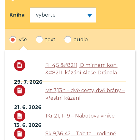
Kniha
vše
text
audio
Fil 4,5 &#8211; O mírném koni
&#8211; kázání Aleše Drápala
29. 7. 2026
Mt 7,13n – dvě cesty, dvě brány –
křestní kázání
21. 6. 2026
1Kr 21, 1-19 – Nábotova vinice
13. 6. 2026
Sk 9,36-42 – Tabita – rodinné