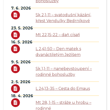
bohoslužby
7. 6. 2026
Sk 2,1-11 – svatodušní kázání,
křest Vendulky Bedrníkové
23. 5. 2026
Mt 22,15-22 – daň císaři
16. 5. 2026
L 2,41-50 – Den matek s
dvanáctiletým Ježíšem
9. 5. 2026
Sk 1,1-11 – nanebevstoupení –
rodinné bohoslužby
2. 5. 2026
L 24,13-35 – Cesta do Emaus
18. 4. 2026
Mt 28, 1-15 – stráže u hrobu –
rodinné