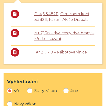
Fil 4,5 &#8211; O mírném koni
&#8211; kázání Aleše Drápala
Mt 7,13n – dvě cesty, dvě brány –
křestní kázání
1Kr 21, 1-19 – Nábotova vinice
Vyhledávání
vše
Starý zákon
Jiné
Nový zákon