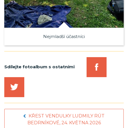
Nejmladší účastníci
Sdílejte fotoalbum s ostatními
KŘEST VENDULKY LUDMILY RÚT
BEDRNÍKOVÉ, 24. KVĚTNA 2026