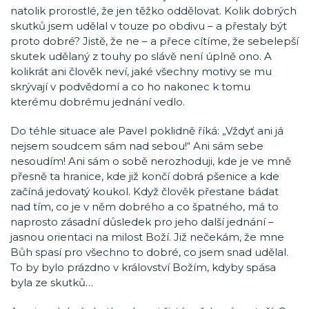
natolik prorostlé, že jen těžko oddělovat. Kolik dobrých
skutků jsem udělal v touze po obdivu – a přestaly být
proto dobré? Jistě, že ne – a přece cítíme, že sebelepší
skutek udělaný z touhy po slávě není úplně ono. A
kolikrát ani člověk neví, jaké všechny motivy se mu
skrývají v podvědomí a co ho nakonec k tomu
kterému dobrému jednání vedlo.
Do téhle situace ale Pavel poklidně říká: „Vždyť ani já
nejsem soudcem sám nad sebou!“ Ani sám sebe
nesoudím! Ani sám o sobě nerozhoduji, kde je ve mně
přesně ta hranice, kde již končí dobrá pšenice a kde
začíná jedovatý koukol. Když člověk přestane bádat
nad tím, co je v něm dobrého a co špatného, má to
naprosto zásadní důsledek pro jeho další jednání –
jasnou orientaci na milost Boží. Již nečekám, že mne
Bůh spasí pro všechno to dobré, co jsem snad udělal.
To by bylo prázdno v království Božím, kdyby spása
byla ze skutků…