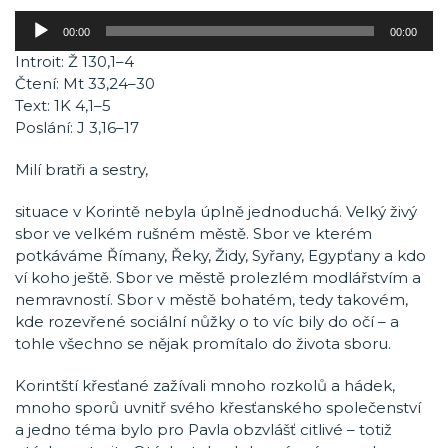
Audio
00:00
00:00
přehrávač
Introit: Ž 130,1–4
Čtení: Mt 33,24–30
Text: 1K 4,1–5
Poslání: J 3,16–17
Milí bratři a sestry,
situace v Korintě nebyla úplně jednoduchá. Velký živý
sbor ve velkém rušném městě. Sbor ve kterém
potkáváme Římany, Řeky, Židy, Syřany, Egypťany a kdo
ví koho ještě. Sbor ve městě prolezlém modlářstvím a
nemravností. Sbor v městě bohatém, tedy takovém,
kde rozevřené sociální nůžky o to víc bily do očí – a
tohle všechno se nějak promítalo do života sboru.
Korintští křesťané zažívali mnoho rozkolů a hádek,
mnoho sporů uvnitř svého křesťanského společenství
a jedno téma bylo pro Pavla obzvlášť citlivé – totiž