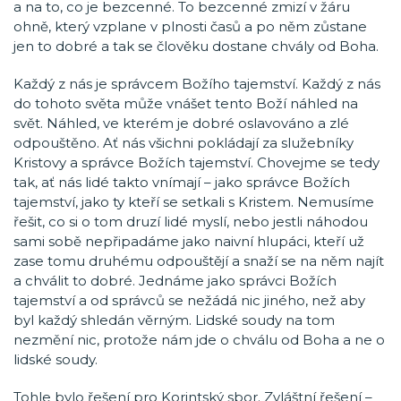
a na to, co je bezcenné. To bezcenné zmizí v žáru
ohně, který vzplane v plnosti časů a po něm zůstane
jen to dobré a tak se člověku dostane chvály od Boha.
Každý z nás je správcem Božího tajemství. Každý z nás
do tohoto světa může vnášet tento Boží náhled na
svět. Náhled, ve kterém je dobré oslavováno a zlé
odpouštěno. Ať nás všichni pokládají za služebníky
Kristovy a správce Božích tajemství. Chovejme se tedy
tak, ať nás lidé takto vnímají – jako správce Božích
tajemství, jako ty kteří se setkali s Kristem. Nemusíme
řešit, co si o tom druzí lidé myslí, nebo jestli náhodou
sami sobě nepřipadáme jako naivní hlupáci, kteří už
zase tomu druhému odpouštějí a snaží se na něm najít
a chválit to dobré. Jednáme jako správci Božích
tajemství a od správců se nežádá nic jiného, než aby
byl každý shledán věrným. Lidské soudy na tom
nezmění nic, protože nám jde o chválu od Boha a ne o
lidské soudy.
Tohle bylo řešení pro Korintský sbor. Zvláštní řešení –