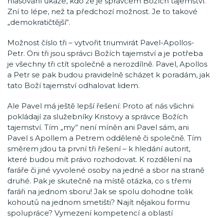
hlasování ukáže, kdo že je správcem Božích tajemství.
Zní to lépe, než ta předchozí možnost. Je to takové
„demokratičtější“.
Možnost číslo tři – vytvořit triumvirát Pavel-Apollos-
Petr. Oni tři jsou správci Božích tajemství a je potřeba
je všechny tři ctít společně a nerozdílně. Pavel, Apollos
a Petr se pak budou pravidelně scházet k poradám, jak
tato Boží tajemství odhalovat lidem.
Ale Pavel má ještě lepší řešení: Proto ať nás všichni
pokládají za služebníky Kristovy a správce Božích
tajemství. Tím „my“ není míněn ani Pavel sám, ani
Pavel s Apollem a Petrem odděleně či společně. Tím
směrem jdou ta první tři řešení – k hledání autorit,
které budou mít právo rozhodovat. K rozdělení na
faráře či jiné vyvolené osoby na jedné a sbor na straně
druhé. Pak je skutečně na místě otázka, co s třemi
faráři na jednom sboru! Jak se spolu dohodne tolik
kohoutů na jednom smetišti? Najít nějakou formu
spolupráce? Vymezení kompetencí a oblastí