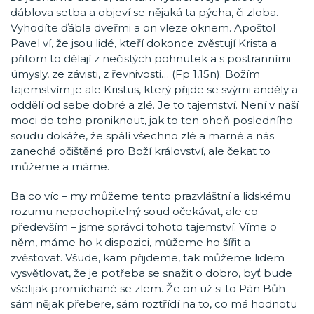
ďáblova setba a objeví se nějaká ta pýcha, či zloba.
Vyhodíte ďábla dveřmi a on vleze oknem. Apoštol
Pavel ví, že jsou lidé, kteří dokonce zvěstují Krista a
přitom to dělají z nečistých pohnutek a s postranními
úmysly, ze závisti, z řevnivosti… (Fp 1,15n). Božím
tajemstvím je ale Kristus, který přijde se svými anděly a
oddělí od sebe dobré a zlé. Je to tajemství. Není v naší
moci do toho proniknout, jak to ten oheň posledního
soudu dokáže, že spálí všechno zlé a marné a nás
zanechá očištěné pro Boží království, ale čekat to
můžeme a máme.
Ba co víc – my můžeme tento prazvláštní a lidskému
rozumu nepochopitelný soud očekávat, ale co
především – jsme správci tohoto tajemství. Víme o
něm, máme ho k dispozici, můžeme ho šířit a
zvěstovat. Všude, kam přijdeme, tak můžeme lidem
vysvětlovat, že je potřeba se snažit o dobro, byť bude
všelijak promíchané se zlem. Že on už si to Pán Bůh
sám nějak přebere, sám roztřídí na to, co má hodnotu