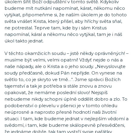
úkolem šířit Boží odpuštění v tomto světě. Kdykoliv
budeme mít nutkání napomínat, kárat, někomu něco
vytýkat, připomeňme si, že naším úkolem je do tohoto
světa vnášet Krista, který přišel, aby hříchy světa sňal,
ne potrestal. Teprve tam, kde by i sám Kristus
napomínal, káral a někomu něco vytýkal, tam je i náš
úkol takto jednat.
V těchto okamžicích soudu – jistě někdy oprávněných! –
musíme být velmi, velmi opatrní! Vždyť nejde o nás a
naše nápady, ale o Krista a o jeho soudy. „Nevyslovujte
soudy předčasně, dokud Pán nepřijde. On vynese na
světlo to, co je skryto ve tmě…“. Jsme správci Božích
tajemství a tak je potřeba si stále znovu a znovu
opakovat, že nemáme poslední slovo! Nejspíš
nebudeme nikdy schopni úplně oddělit dobro a zlo. To
podobenství o plevelu v pšenici je v tomto ohledu
neúprosné a naprosto přesně hodnotí naši životní
situaci. I tam, kde budeme jednat v nejlepším vědomí a
svědomí, i tam, kde budeme skálopevně přesvědčeni,
že jednáme dobře, tak tam vystrčí svoje pařátky