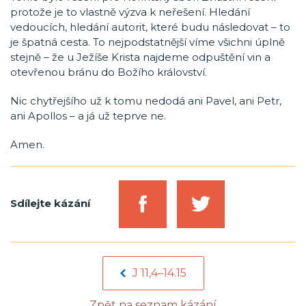
protože je to vlastně výzva k neřešení. Hledání
vedoucích, hledání autorit, které budu následovat – to
je špatná cesta. To nejpodstatnější víme všichni úplně
stejně – že u Ježíše Krista najdeme odpuštění vin a
otevřenou bránu do Božího království.
Nic chytřejšího už k tomu nedodá ani Pavel, ani Petr,
ani Apollos – a já už teprve ne.
Amen.
Sdílejte kázání
J 11,4–14.15
Zpět na seznam kázání