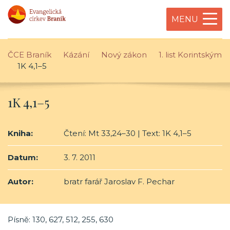
MENU
ČCE Braník
Kázání
Nový zákon
1. list Korintským
1K 4,1–5
1K 4,1–5
Kniha:
Čtení: Mt 33,24–30 | Text: 1K 4,1–5
Datum:
3. 7. 2011
Autor:
bratr farář Jaroslav F. Pechar
Písně: 130, 627, 512, 255, 630