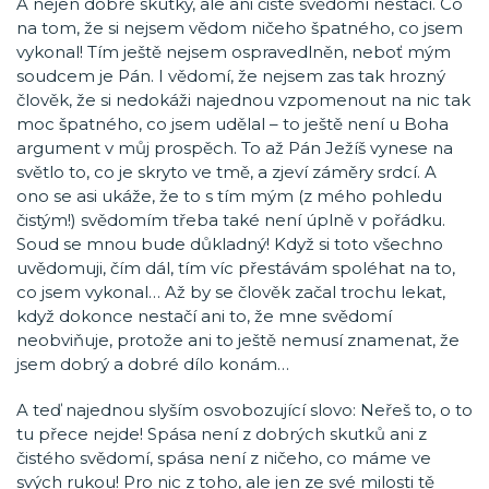
A nejen dobré skutky, ale ani čisté svědomí nestačí. Co
na tom, že si nejsem vědom ničeho špatného, co jsem
vykonal! Tím ještě nejsem ospravedlněn, neboť mým
soudcem je Pán. I vědomí, že nejsem zas tak hrozný
člověk, že si nedokáži najednou vzpomenout na nic tak
moc špatného, co jsem udělal – to ještě není u Boha
argument v můj prospěch. To až Pán Ježíš vynese na
světlo to, co je skryto ve tmě, a zjeví záměry srdcí. A
ono se asi ukáže, že to s tím mým (z mého pohledu
čistým!) svědomím třeba také není úplně v pořádku.
Soud se mnou bude důkladný! Když si toto všechno
uvědomuji, čím dál, tím víc přestávám spoléhat na to,
co jsem vykonal… Až by se člověk začal trochu lekat,
když dokonce nestačí ani to, že mne svědomí
neobviňuje, protože ani to ještě nemusí znamenat, že
jsem dobrý a dobré dílo konám…
A teď najednou slyším osvobozující slovo: Neřeš to, o to
tu přece nejde! Spása není z dobrých skutků ani z
čistého svědomí, spása není z ničeho, co máme ve
svých rukou! Pro nic z toho, ale jen ze své milosti tě