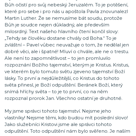
Bůh očistí pro svůj nebeský Jeruzalém. To je potěšení,
které pro sebe i pro nás u apoštola Pavla znovunalezl
Martin Luther. Že se nemusíme bát soudu, protože
Bůh je soudce nejen důkladný, ale především
milosrdný. Text našeho hlavního čtení končil slovy:
„Tehdy se člověku dostane chvály od Boha.“ To je
zvláštní – Pavel vůbec neuvažuje o tom, že nedělal jen
dobré věci, ale i špatné! Mluví o chvále, ale ne o trestu.
Ale není to zapomnětlivost – to jen promluvilo
rozpoznání Božího tajemství, kterým je Kristus. Kristus,
ve kterém bylo tomuto světu zjeveno tajemství Boží
lásky. To první a nejdůležitější, co Kristus do tohoto
světa přinesl, je Boží odpuštění. Beránek Boží, který
snímá hříchy světa – to je to první, co na něm
rozpoznal prorok Jan. Všechno ostatní je druhotné.
My jsme správci tohoto tajemství. Nejsme jeho
vlastníky! Nejsme těmi, kdo budou mít poslední slovo!
Jako služebníci Kristovi jsme ale správci tohoto
odpuštění. Toto odpuštění nám bylo svěřeno. Je naším