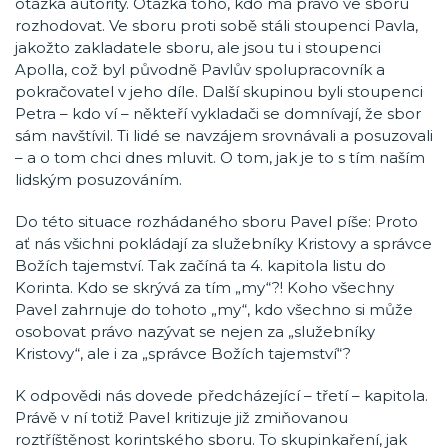
otázka autority. Otázka toho, kdo má právo ve sboru
rozhodovat. Ve sboru proti sobě stáli stoupenci Pavla,
jakožto zakladatele sboru, ale jsou tu i stoupenci
Apolla, což byl původně Pavlův spolupracovník a
pokračovatel v jeho díle. Další skupinou byli stoupenci
Petra – kdo ví – někteří vykladači se domnívají, že sbor
sám navštívil. Ti lidé se navzájem srovnávali a posuzovali
– a o tom chci dnes mluvit. O tom, jak je to s tím naším
lidským posuzováním.
Do této situace rozhádaného sboru Pavel píše: Proto
ať nás všichni pokládají za služebníky Kristovy a správce
Božích tajemství. Tak začíná ta 4. kapitola listu do
Korinta. Kdo se skrývá za tím „my“?! Koho všechny
Pavel zahrnuje do tohoto „my“, kdo všechno si může
osobovat právo nazývat se nejen za „služebníky
Kristovy“, ale i za „správce Božích tajemství“?
K odpovědi nás dovede předcházející – třetí – kapitola.
Právě v ní totiž Pavel kritizuje již zmiňovanou
roztříštěnost korintského sboru. To skupinkaření, jak