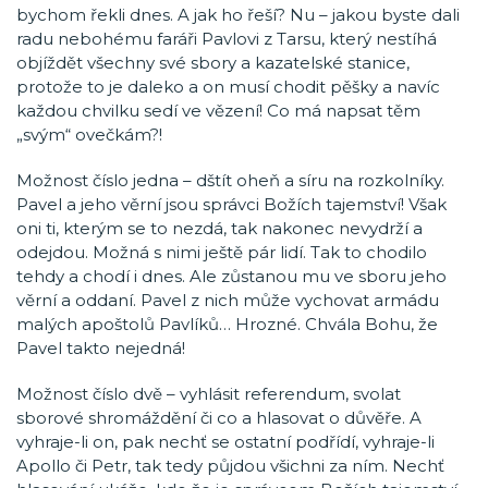
bychom řekli dnes. A jak ho řeší? Nu – jakou byste dali
radu nebohému faráři Pavlovi z Tarsu, který nestíhá
objíždět všechny své sbory a kazatelské stanice,
protože to je daleko a on musí chodit pěšky a navíc
každou chvilku sedí ve vězení! Co má napsat těm
„svým“ ovečkám?!
Možnost číslo jedna – dštít oheň a síru na rozkolníky.
Pavel a jeho věrní jsou správci Božích tajemství! Však
oni ti, kterým se to nezdá, tak nakonec nevydrží a
odejdou. Možná s nimi ještě pár lidí. Tak to chodilo
tehdy a chodí i dnes. Ale zůstanou mu ve sboru jeho
věrní a oddaní. Pavel z nich může vychovat armádu
malých apoštolů Pavlíků… Hrozné. Chvála Bohu, že
Pavel takto nejedná!
Možnost číslo dvě – vyhlásit referendum, svolat
sborové shromáždění či co a hlasovat o důvěře. A
vyhraje-li on, pak nechť se ostatní podřídí, vyhraje-li
Apollo či Petr, tak tedy půjdou všichni za ním. Nechť