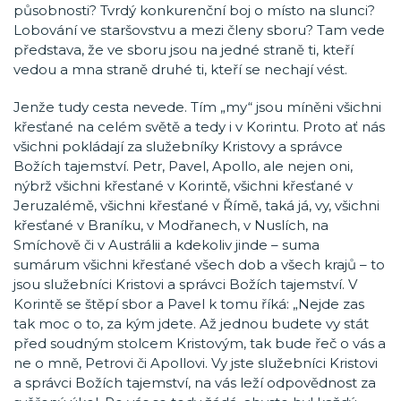
působnosti? Tvrdý konkurenční boj o místo na slunci?
Lobování ve staršovstvu a mezi členy sboru? Tam vede
představa, že ve sboru jsou na jedné straně ti, kteří
vedou a mna straně druhé ti, kteří se nechají vést.
Jenže tudy cesta nevede. Tím „my“ jsou míněni všichni
křesťané na celém světě a tedy i v Korintu. Proto ať nás
všichni pokládají za služebníky Kristovy a správce
Božích tajemství. Petr, Pavel, Apollo, ale nejen oni,
nýbrž všichni křesťané v Korintě, všichni křesťané v
Jeruzalémě, všichni křesťané v Římě, taká já, vy, všichni
křesťané v Braníku, v Modřanech, v Nuslích, na
Smíchově či v Austrálii a kdekoliv jinde – suma
sumárum všichni křesťané všech dob a všech krajů – to
jsou služebníci Kristovi a správci Božích tajemství. V
Korintě se štěpí sbor a Pavel k tomu říká: „Nejde zas
tak moc o to, za kým jdete. Až jednou budete vy stát
před soudným stolcem Kristovým, tak bude řeč o vás a
ne o mně, Petrovi či Apollovi. Vy jste služebníci Kristovi
a správci Božích tajemství, na vás leží odpovědnost za