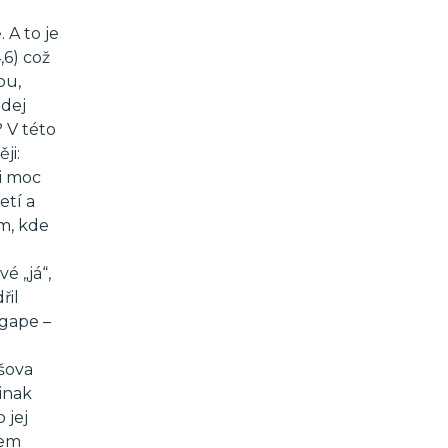
 A to je
,6) což
ou,
edej
 V této
ji:
 i moc
etí a
am, kde
é „já“,
řil
agape –
íšova
jinak
 jej
tem