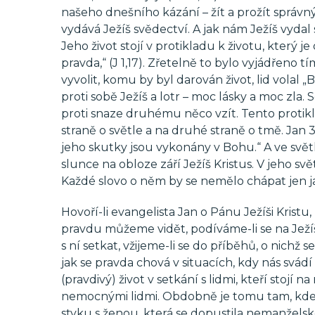
našeho dnešního kázání – žít a prožít správný 
vydává Ježíš svědectví. A jak nám Ježíš vydal
Jeho život stojí v protikladu k životu, který je
pravda,“ (J 1,17). Zřetelně to bylo vyjádřeno t
vyvolit, komu by byl darován život, lid volal „
proti sobě Ježíš a lotr – moc lásky a moc zla
proti snaze druhému něco vzít. Tento protikla
straně o světle a na druhé straně o tmě. Jan 3,
jeho skutky jsou vykonány v Bohu.“ A ve světl
slunce na obloze září Ježíš Kristus. V jeho sv
Každé slovo o něm by se nemělo chápat jen ja
Hovoří-li evangelista Jan o Pánu Ježíši Kristu, 
pravdu můžeme vidět, podíváme-li se na Ježí
s ní setkat, vžijeme-li se do příběhů, o nichž
jak se pravda chová v situacích, kdy nás svá
(pravdivý) život v setkání s lidmi, kteří stojí
nemocnými lidmi. Obdobně je tomu tam, kde v
styku s ženou, která se dopustila nemanželsk