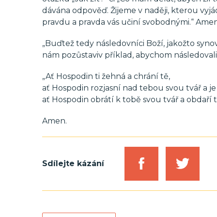
dávána odpověď. Žijeme v naději, kterou vyjád
pravdu a pravda vás učiní svobodnými.“ Amen
„Buďtež tedy následovníci Boží, jakožto synové 
nám pozůstaviv příklad, abychom následovali š
„Ať Hospodin ti žehná a chrání tě,
ať Hospodin rozjasní nad tebou svou tvář a je t
ať Hospodin obrátí k tobě svou tvář a obdaří 
Amen.
Sdílejte kázání