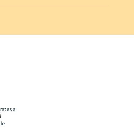
rates a
í
ale