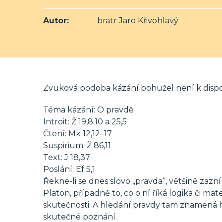
Autor:
bratr Jaro Křivohlavý
Zvuková podoba kázání bohužel není k dispo
Téma kázání: O pravdě
Introit: Ž 19,8.10 a 25,5
Čtení: Mk 12,12–17
Suspirium: Ž 86,11
Text: J 18,37
Poslání: Ef 5,1
Řekne-li se dnes slovo „pravda“, většině zazní
Platon, případně to, co o ní říká logika či m
skutečnosti. A hledání pravdy tam znamená hl
skutečné poznání.