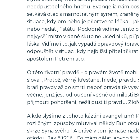
neodpustitelného hříchu. Evangelia nám posky
setkává otec s marnotratným synem, zraněný 
situace, kdy pro něho je připravena léčka – j
nebo nedat ji“ státu. Podobně vidíme tento o
nejvyšší místo v dané skupině učedníků, přípa
láska. Vidíme i to, jak vypadá opravdový (prav
odpouštět v situaci, kdy nejbližší přítel třik
apoštolem Petrem atp.
O této životní pravdě – o pravém životě mohl 
slova: „Protož, věrný křesťane, hledej pravdu 
braň pravdy až do smrti: neboť pravda tě vys
věčné, jenž jest odloučení věčné od milosti B
přijmouti pohoršení, nežli pustiti pravdu. Zl
A kde slyšíme z tohoto kázání evangelium? Při
rozličnými způsoby mluvíval někdy Bůh otců
skrze Syna svého.“ A právě v tom je naše n
otázku „Jak žít?“ či „Co mám dělat, abych žil 