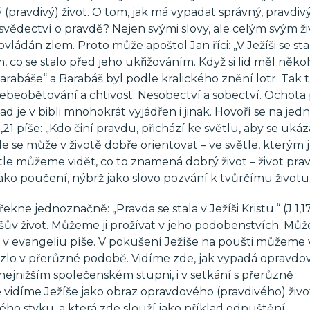
(pravdivý) život. O tom, jak má vypadat správný, pravdivý
 svědectví o pravdě? Nejen svými slovy, ale celým svým ž
 ovládán zlem. Proto může apoštol Jan říci: „V Ježíši se sta
ím, co se stalo před jeho ukřižováním. Když si lid měl něk
Barabáše“ a Barabáš byl podle kralického znění lotr. Tak t
. Sebeobětování a chtivost. Nesobectví a sobectví. Ochot
d je v bibli mnohokrát vyjádřen i jinak. Hovoří se na jed
21 píše: „Kdo činí pravdu, přichází ke světlu, aby se ukáz
e se může v životě dobře orientovat – ve světle, kterým 
ětle můžeme vidět, co to znamená dobrý život – život prav
ko poučení, nýbrž jako slovo pozvání k tvůrčímu životu
řekne jednoznačně: „Pravda se stala v Ježíši Kristu.“ (J 1,
šův život. Můžeme ji prožívat v jeho podobenstvích. Mů
 se v evangeliu píše. V pokušení Ježíše na poušti můžeme 
dí zlo v přerůzné podobě. Vidíme zde, jak vypadá opravdo
 na nejnižším společenském stupni, i v setkání s přerůzně
idíme Ježíše jako obraz opravdového (pravdivého) živo
ého styku, a která zde slouží jako příklad odpuštění