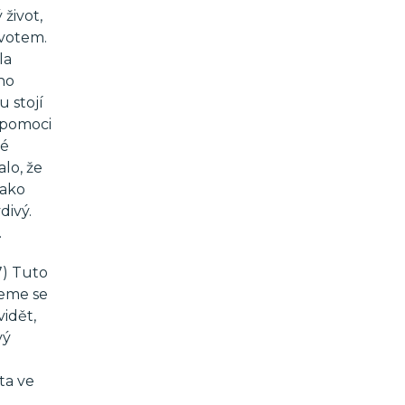
 život,
ivotem.
la
oho
u stojí
a pomoci
né
alo, že
jako
divý.
.
17) Tuto
žeme se
vidět,
vý
ta ve