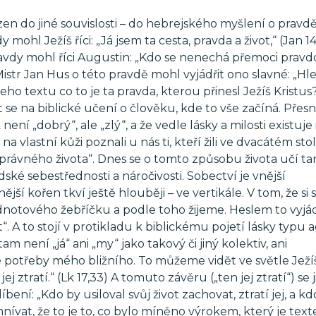
en do jiné souvislosti – do hebrejského myšlení o pravdě.
 mohl Ježíš říci: „Já jsem ta cesta, pravda a život,“ (Jan 14
ravdy mohl říci Augustin: „Kdo se nenechá přemoci pravd
str Jan Hus o této pravdě mohl vyjádřit ono slavné: „Hl
 textu co to je ta pravda, kterou přinesl Ježíš Kristus?
 se na biblické učení o člověku, kde to vše začíná. Přesně
není „dobrý“, ale „zlý“, a že vedle lásky a milosti existuje
 na vlastní kůži poznali u nás ti, kteří žili ve dvacátém stol
 „správného života“. Dnes se o tomto způsobu života učí t
ské sebestřednosti a náročivosti. Sobectví je vnější
jší kořen tkví ještě hlouběji – ve vertikále. V tom, že si sv
notového žebříčku a podle toho žijeme. Heslem to vyjád
“. A to stojí v protikladu k biblickému pojetí lásky typu 
am není „já“ ani „my“ jako takový či jiný kolektiv, ani
le potřeby mého bližního. To můžeme vidět ve světle Jež
ej ztratí.“ (Lk 17,33) A tomuto závěru („ten jej ztratí“) se 
ení: „Kdo by usiloval svůj život zachovat, ztratí jej, a kdo
omnívat, že to je to, co bylo míněno výrokem, který je tex