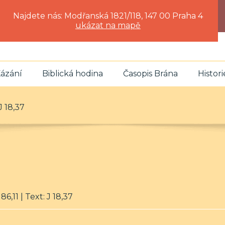
Najdete nás: Modřanská 1821/118, 147 00 Praha 4
ukázat na mapě
ázání
Biblická hodina
Časopis Brána
Histori
J 18,37
6,11 | Text: J 18,37