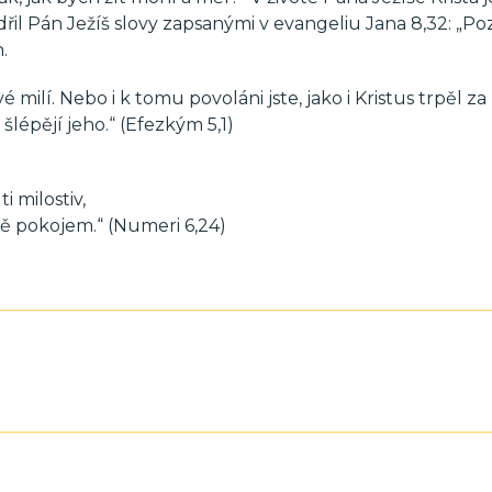
řil Pán Ježíš slovy zapsanými v evangeliu Jana 8,32: „P
.
milí. Nebo i k tomu povoláni jste, jako i Kristus trpěl za 
lépějí jeho.“ (Efezkým 5,1)
i milostiv,
tě pokojem.“ (Numeri 6,24)