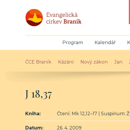
Program
Kalendář
K
ČCE Braník
Kázání
Nový zákon
Jan
J 18,37
Kniha:
Čtení: Mk 12,12–17 | Suspirium: Ž 8
Datum:
26. 4. 2009