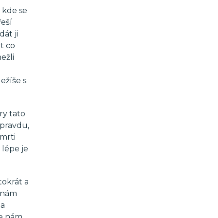
 kde se
eší
át ji
t co
ežli
Ježíše s
ry tato
 pravdu,
mrti
 lépe je
tokrát a
l nám
na
je nám