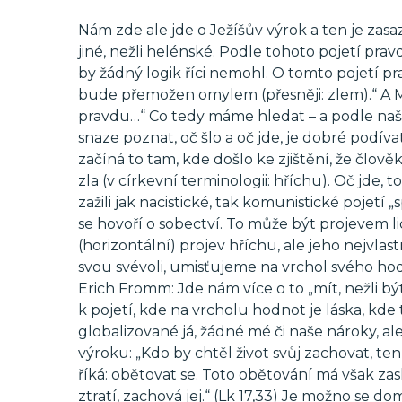
Nám zde ale jde o Ježíšův výrok a ten je zasaz
jiné, nežli helénské. Podle tohoto pojetí pravdy
by žádný logik říci nemohl. O tomto pojetí p
bude přemožen omylem (přesněji: zlem).“ A Mi
pravdu…“ Co tedy máme hledat – a podle našeho
snaze poznat, oč šlo a oč jde, je dobré podívat
začíná to tam, kde došlo ke zjištění, že člověk 
zla (v církevní terminologii: hříchu). Oč jde, to
zažili jak nacistické, tak komunistické pojetí
se hovoří o sobectví. To může být projevem lid
(horizontální) projev hříchu, ale jeho nejvlastně
svou svévoli, umisťujeme na vrchol svého hod
Erich Fromm: Jde nám více o to „mít, nežli být
k pojetí, kde na vrcholu hodnot je láska, kde t
globalizované já, žádné mé či naše nároky, a
výroku: „Kdo by chtěl život svůj zachovat, ten j
říká: obětovat se. Toto obětování má však zaslíb
ztratí, zachová jej.“ (Lk 17,33) Je možno se d