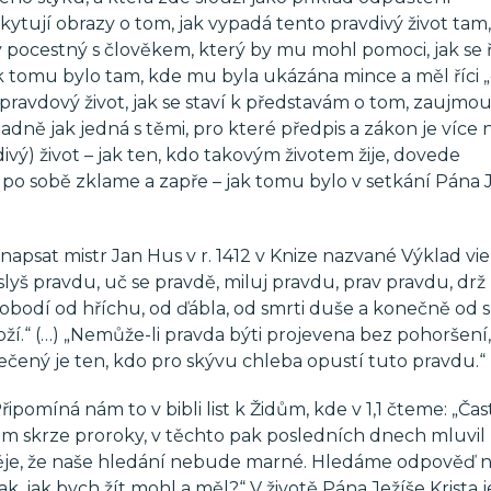
tují obrazy o tom, jak vypadá tento pravdivý život tam,
pocestný s člověkem, který by mu mohl pomoci, jak se ř
ak tomu bylo tam, kde mu byla ukázána mince a měl říci „d
pravdový život, jak se staví k představám o tom, zaujmou
dně jak jedná s těmi, pro které předpis a zákon je více n
divý) život – jak ten, kdo takovým životem žije, dovede
rát po sobě zklame a zapře – jak tomu bylo v setkání Pána 
napsat mistr Jan Hus v r. 1412 v Knize nazvané Výklad vie
slyš pravdu, uč se pravdě, miluj pravdu, prav pravdu, drž
vobodí od hříchu, od ďábla, od smrti duše a konečně od s
oží.“ (…) „Nemůže-li pravda býti projevena bez pohoršení,
ořečený je ten, kdo pro skývu chleba opustí tuto pravdu.“
pomíná nám to v bibli list k Židům, kde v 1,1 čteme: „Čas
m skrze proroky, v těchto pak posledních dnech mluvi
aděje, že naše hledání nebude marné. Hledáme odpověď 
tak, jak bych žít mohl a měl?“ V životě Pána Ježíše Krista 