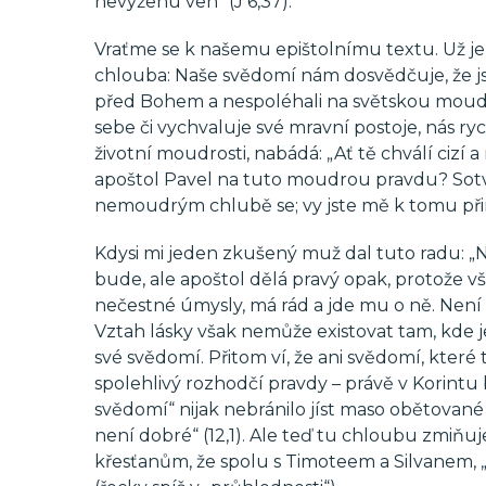
nevyženu ven“ (J 6,37).
Vraťme se k našemu epištolnímu textu. Už jeh
chlouba: Naše svědomí nám dosvědčuje, že jsme
před Bohem a nespoléhali na světskou moudro
sebe či vychvaluje své mravní postoje, nás ry
životní moudrosti, nabádá: „Ať tě chválí cizí a 
apoštol Pavel na tuto moudrou pravdu? Sotva,
nemoudrým chlubě se; vy jste mě k tomu přinuti
Kdysi mi jeden zkušený muž dal tuto radu: „N
bude, ale apoštol dělá pravý opak, protože v
nečestné úmysly, má rád a jde mu o ně. Není 
Vztah lásky však nemůže existovat tam, kde j
své svědomí. Přitom ví, že ani svědomí, kter
spolehlivý rozhodčí pravdy – právě v Korintu 
svědomí“ nijak nebránilo jíst maso obětované 
není dobré“ (12,1). Ale teď tu chloubu zmiň
křesťanům, že spolu s Timoteem a Silvanem, „v 