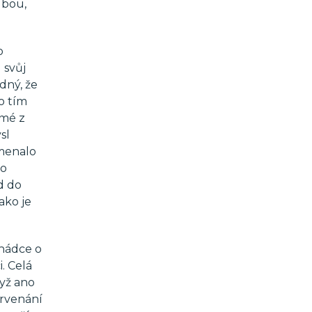
ubou,
o
 svůj
dný, že
o tím
jmé z
sl
amenalo
ho
d do
ako je
ohádce o
. Celá
dyž ano
ervenání