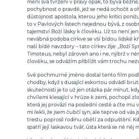
mění svá tvrzení v pravý opak, to bývá běžné.
pochybnost o pravdě, jež se nedá ochočit a o
důstojnost apoštola, kterou jeho kritici poniž
to v Pavlových listech nejednou bývá, z osobn
tajemství Boží lásky k člověku. Už to není j
nevábná podoba církve se vší bídou lidské křeh
naší bídě navzdory – tato církev žije: „Boží Sy
Timoteus, nebyl zároveň ano i ne, nýbrž v ně
člověku, se odvážím přiblížit vám trochu ne
Své pochmurné jméno dostal tento film pod
chodby, když s dusající eskortou odvádí bru
skutečnosti je to už jen otázka pár minut, kdy
chvílemi klesající v hrůze k zemi, pochopil zlo
která jej provází na poslední cestě a čte mu 
mi řekli, že jsem čubčí syn, ale teprve od vás
trestu poprosil rodinu obětí za odpuštění. Kd
spatří její laskavou tvář, ústa která se ně něj