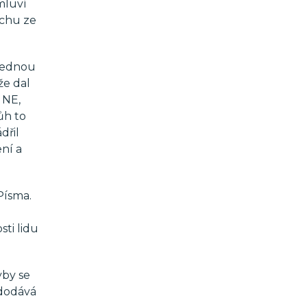
mluví
achu ze
 jednou
že dal
 NE,
ůh to
dřil
ení a
Písma.
sti lidu
yby se
 dodává