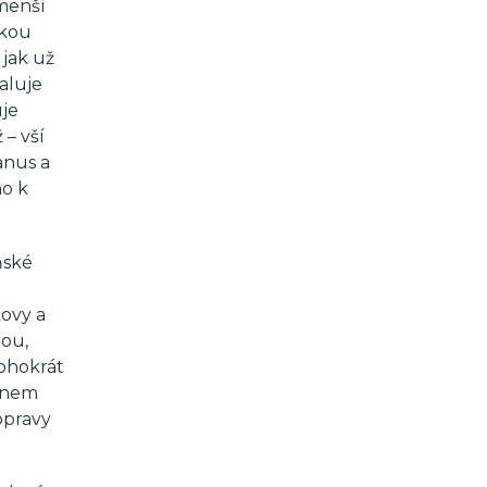
jmenší
skou
 jak už
aluje
uje
 – vší
vanus a
no k
ňské
kovy a
rou,
nohokrát
konem
opravy