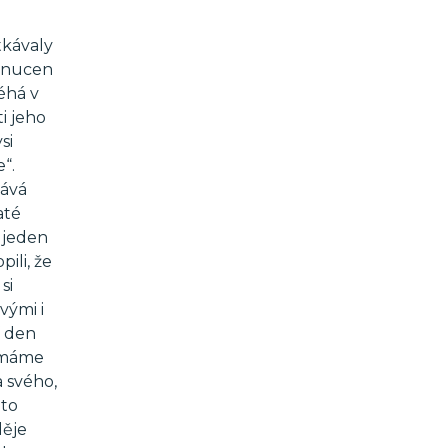
tkávaly
řinucen
léhá v
i jeho
si
“.
tává
até
 jeden
ili, že
si
vými i
í den
nemáme
 svého,
uto
děje