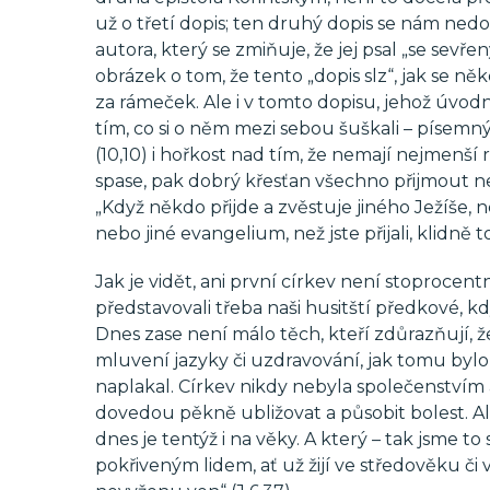
už o třetí dopis; ten druhý dopis se nám ned
autora, který se zmiňuje, že jej psal „se sev
obrázek o tom, že tento „dopis slz“, jak se někd
za rámeček. Ale i v tomto dopisu, jehož úvo
tím, co si o něm mezi sebou šuškali – písemný
(10,10) i hořkost nad tím, že nemají nejmenší
spase, pak dobrý křesťan všechno přijmout ne
„Když někdo přijde a zvěstuje jiného Ježíše, n
nebo jiné evangelium, než jste přijali, klidně to 
Jak je vidět, ani první církev není stoprocent
představovali třeba naši husitští předkové, k
Dnes zase není málo těch, kteří zdůrazňují, 
mluvení jazyky či uzdravování, jak tomu bylo
naplakal. Církev nikdy nebyla společenstvím a
dovedou pěkně ubližovat a působit bolest. Ale 
dnes je tentýž i na věky. A který – tak jsme 
pokřiveným lidem, ať už žijí ve středověku či 