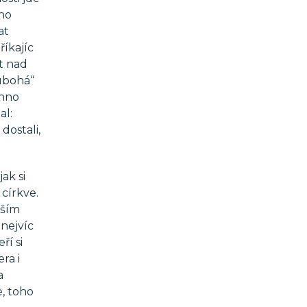
ého
at
říkajíc
t nad
 ubohá“
chno
al:
dostali,
ak si
 církve.
vším
 nejvíc
ří si
ra i
a
e, toho