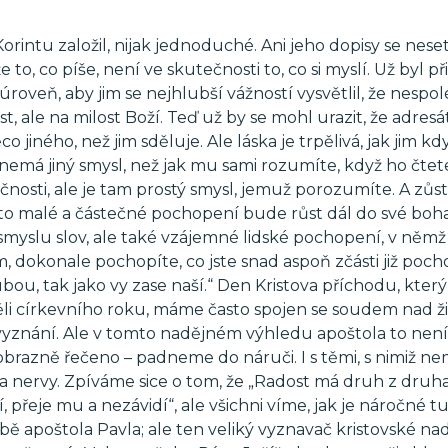
rintu založil, nijak jednoduché. Ani jeho dopisy se nese
to, co píše, není ve skutečnosti to, co si myslí. Už byl p
 úroveň, aby jim se nejhlubší vážností vysvětlil, že nespo
 ale na milost Boží. Teď už by se mohl urazit, že adresát
jiného, než jim sděluje. Ale láska je trpělivá, jak jim kdy
 nemá jiný smysl, než jak mu sami rozumíte, když ho čtete
čnosti, ale je tam prostý smysl, jemuž porozumíte. A zůs
 i to malé a částečné pochopení bude růst dál do své boh
 smyslu slov, ale také vzájemné lidské pochopení, v němž
 dokonale pochopíte, co jste snad aspoň zčásti již pochop
u, tak jako vy zase naší.“ Den Kristova příchodu, který 
li církevního roku, máme často spojen se soudem nad ži
vyznání. Ale v tomto nadějném výhledu apoštola to nen
 – obrazně řečeno – padneme do náruči. I s těmi, s nimiž 
nervy. Zpíváme sice o tom, že „Radost má druh z druha
, přeje mu a nezávidí“, ale všichni víme, jak je náročné t
době apoštola Pavla; ale ten veliký vyznavač kristovské na