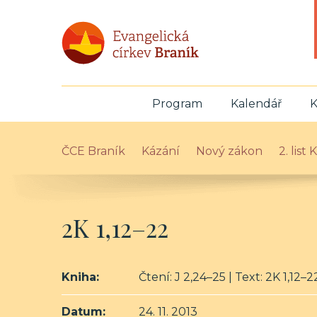
Program
Kalendář
K
ČCE Braník
Kázání
Nový zákon
2. list
2K 1,12–22
Kniha:
Čtení: J 2,24–25 | Text: 2K 1,12–2
Datum:
24. 11. 2013