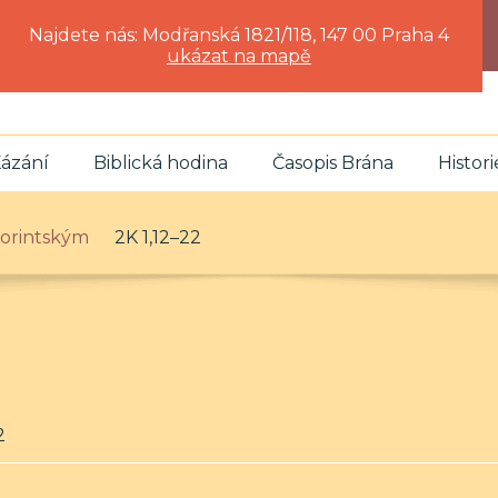
Najdete nás: Modřanská 1821/118, 147 00 Praha 4
ukázat na mapě
ázání
Biblická hodina
Časopis Brána
Histori
 Korintským
2K 1,12–22
2