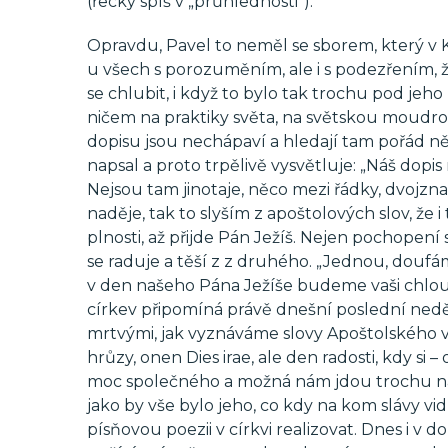
(řecky spíš v „průhlednosti“).
Opravdu, Pavel to neměl se sborem, který v Ko
u všech s porozuměním, ale i s podezřením, že 
se chlubit, i když to bylo tak trochu pod jeho
ničem na praktiky světa, na světskou moudrost,
dopisu jsou nechápaví a hledají tam pořád něco 
napsal a proto trpělivě vysvětluje: „Náš dopis
Nejsou tam jinotaje, něco mezi řádky, dvojzna
naděje, tak to slyším z apoštolových slov, že
plnosti, až přijde Pán Ježíš. Nejen pochopení
se raduje a těší z z druhého. „Jednou, doufám,
v den našeho Pána Ježíše budeme vaši chloubo
církev připomíná právě dnešní poslední nedě
mrtvými, jak vyznáváme slovy Apoštolského 
hrůzy, onen Dies irae, ale den radosti, kdy si
moc společného a možná nám jdou trochu na 
jako by vše bylo jeho, co kdy na kom slávy vidí
písňovou poezii v církvi realizovat. Dnes i v 