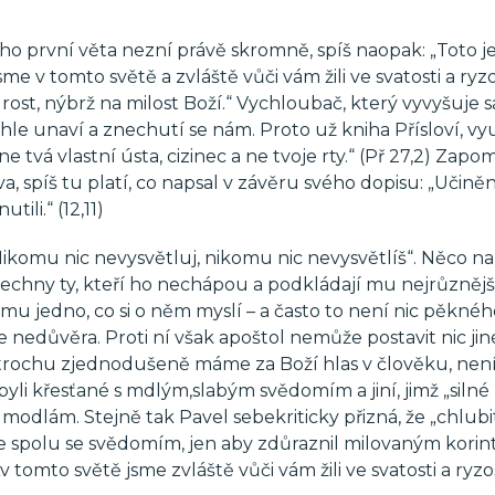
o první věta nezní právě skromně, spíš naopak: „Toto j
 v tomto světě a zvláště vůči vám žili ve svatosti a ryzo
st, nýbrž na milost Boží.“ Vychloubač, který vyvyšuje 
chle unaví a znechutí se nám. Proto už kniha Přísloví, vy
ne tvá vlastní ústa, cizinec a ne tvoje rty.“ (Př 27,2) Zap
 spíš tu platí, co napsal v závěru svého dopisu: „Učině
li.“ (12,11)
ikomu nic nevysvětluj, nikomu nic nevysvětlíš“. Něco na
šechny ty, kteří ho nechápou a podkládají mu nejrůznějš
mu jedno, co si o něm myslí – a často to není nic pěknéh
e nedůvěra. Proti ní však apoštol nemůže postavit nic ji
é trochu zjednodušeně máme za Boží hlas v člověku, není
byli křesťané s mdlým,slabým svědomím a jiní, jimž „silné
modlám. Stejně tak Pavel sebekriticky přizná, že „chlubit
uje spolu se svědomím, jen aby zdůraznil milovaným kori
tomto světě jsme zvláště vůči vám žili ve svatosti a ryzos