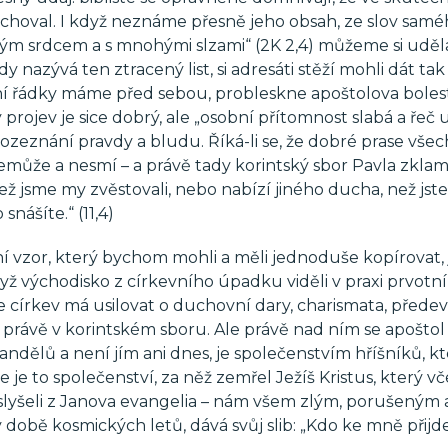
ochoval. I když neznáme přesně jeho obsah, ze slov sam
řeným srdcem a s mnohými slzami“ (2K 2,4) můžeme si uděl
y nazývá ten ztracený list, si adresáti stěží mohli dát tak 
dní řádky máme před sebou, probleskne apoštolova boles
 projev je sice dobrý, ale „osobní přítomnost slabá a řeč
 rozeznání pravdy a bludu. Říká-li se, že dobré prase vše
může a nesmí – a právě tady korintský sbor Pavla zklam
ež jsme my zvěstovali, nebo nabízí jiného ducha, než jste 
snášíte.“ (11,4)
ní vzor, který bychom mohli a měli jednoduše kopírovat, j
dyž východisko z církevního úpadku viděli v praxi prvotní
že církev má usilovat o duchovní dary, charismata, přede
 právě v korintském sboru. Ale právě nad ním se apoštol
ndělů a není jím ani dnes, je společenstvím hříšníků, kte
je to společenství, za něž zemřel Ježíš Kristus, který vče
to slyšeli z Janova evangelia – nám všem zlým, porušeným 
v době kosmických letů, dává svůj slib: „Kdo ke mně přijd