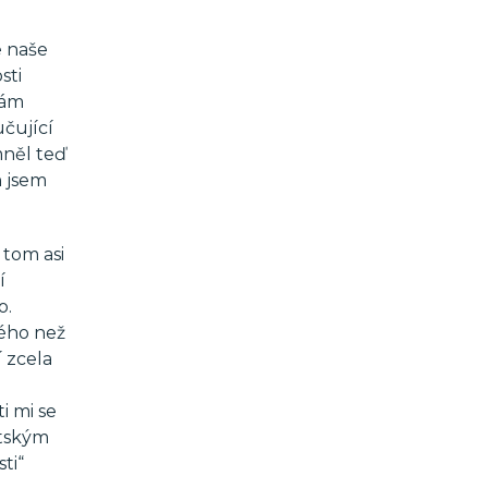
e naše
sti
sám
učující
omněl teď
n jsem
 tom asi
í
o.
ného než
 zcela
i mi se
ntským
ti“