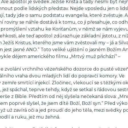
 Ale apoštol je svědek Ježíše Krista a tady nesmí být ne
hnout podle lidských představ. Nejde vposledu jen o lid
ují, tady jde o samu podstatu evangelia, které zvěstuje. A
í roviny se náhle dostává k tomu, co ji přesahuje, co odh
en promýšlení vztahu ke Koriťanům, v němž se nám vyjev
kosti, ale teď apoštol zdůrazňuje základní jistotu, z níž
n Ježíš Kristus, kterého jsme vám zvěstovali my – já a Sil
m jest jasné ANO.“ Toto veliké ujištění o jasném Božím A
zvykle dějem amerického filmu „Mrtvý muž přichází“ –
le zvolání vrchního vězeňského dozorce do pusté věze
tálního vraha dvou mladých lidí do popravčí komory. Ve
 zemře smrtící injekcí. Zločinec, vlekoucí se s těžkými o
, jež spáchal, teprve tehdy, když se setkal s řádovou sest
verše z Bible. Předtím od něj slyšela nečekaná slova: „M
 jsem poprvé slyšel, že jsem dítě Boží, Boží syn.“ Před vý
yž už zavírá oči a jed proudí do jeho těla, mezi svědky p
 modlí a ruku, jež mu žehná.