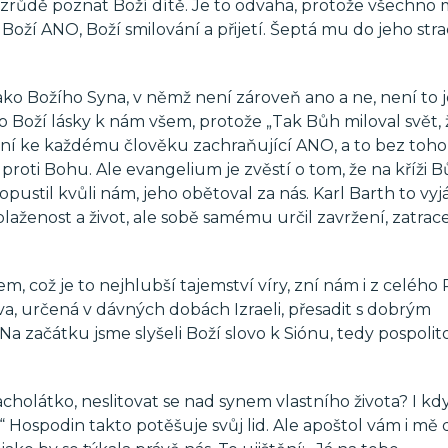
 zrůdě poznat Boží dítě. Je to odvaha, protože všechno 
Boží ANO, Boží smilování a přijetí. Šeptá mu do jeho str
ako Božího Syna, v němž není zároveň ano a ne, není to
no Boží lásky k nám všem, protože „Tak Bůh miloval svět, 
 zní ke každému člověku zachraňující ANO, a to bez toho
proti Bohu. Ale evangelium je zvěstí o tom, že na kříži B
ustil kvůli nám, jeho obětoval za nás. Karl Barth to vyjá
 blaženost a život, ale sobě samému určil zavržení, zatrac
, což je to nejhlubší tajemství víry, zní nám i z celého 
a, určená v dávných dobách Izraeli, přesadit s dobrým
 začátku jsme slyšeli Boží slovo k Siónu, tedy pospolito
olátko, neslitovat se nad synem vlastního života? I kd
Hospodin takto potěšuje svůj lid. Ale apoštol vám i mě