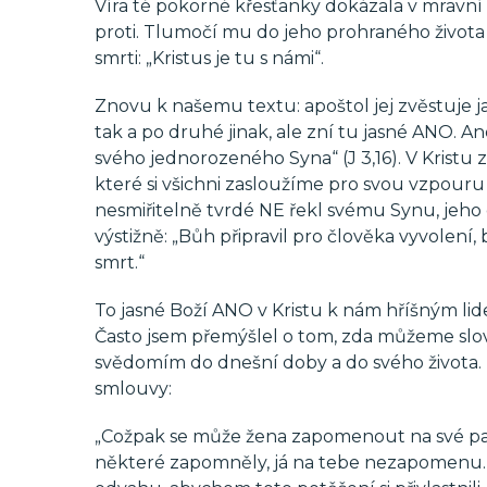
Víra té pokorné křesťanky dokázala v mravní
proti. Tlumočí mu do jeho prohraného života 
smrti: „Kristus je tu s námi“.
Znovu k našemu textu: apoštol jej zvěstuje j
tak a po druhé jinak, ale zní tu jasné ANO. A
svého jednorozeného Syna“ (J 3,16). V Kristu
které si všichni zasloužíme pro svou vzpouru 
nesmiřitelně tvrdé NE řekl svému Synu, jeho op
výstižně: „Bůh připravil pro člověka vyvolení,
smrt.“
To jasné Boží ANO v Kristu k nám hříšným lidem
Často jsem přemýšlel o tom, zda můžeme slov
svědomím do dnešní doby a do svého života. Na
smlouvy:
„Cožpak se může žena zapomenout na své pach
některé zapomněly, já na tebe nezapomenu.“ 