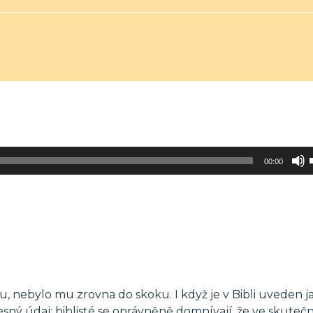
00:00
u, nebylo mu zrovna do skoku. I když je v Bibli uveden j
sný údaj: biblisté se oprávněně domnívají, že ve skutečn