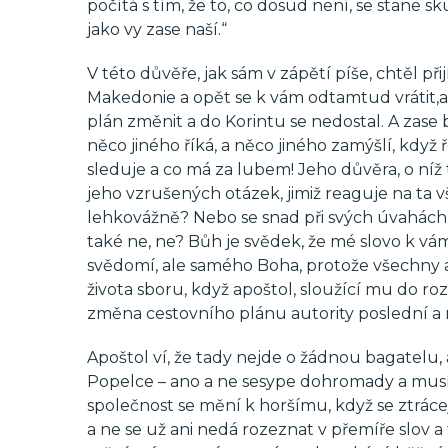
počítá s tím, že to, co dosud není, se stane
jako vy zase naší.“
V této důvěře, jak sám v zápětí píše, chtěl při
Makedonie a opět se k vám odtamtud vrátit,a
plán změnit a do Korintu se nedostal. A zase b
něco jiného říká, a něco jiného zamýšlí, když
sleduje a co má za lubem! Jeho důvěra, o níž 
jeho vzrušených otázek, jimiž reaguje na ta 
lehkovážně? Nebo se snad při svých úvahách
také ne, ne? Bůh je svědek, že mé slovo k vá
svědomí, ale samého Boha, protože všechny 
života sboru, když apoštol, sloužící mu do ro
změna cestovního plánu autority poslední a n
Apoštol ví, že tady nejde o žádnou bagatelu,
Popelce – ano a ne sesype dohromady a musí s
společnost se mění k horšímu, když se ztrácej
a ne se už ani nedá rozeznat v přemíře slov a f