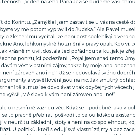
 skutečností: „V den našeho Pána Ježíše budeme vaši chlo
jít do Korintu. „Zamýšlel jsem zastavit se u vás na cestě d
byste vy mě potom vypravili do Judska.“ Ale Pavel musel
ylo zle: teď mu vyčítali, že není dost spolehlivý a věroho
 řekne Ano, lehkomyslně ho změní v pravý opak. Kdo ví, c
tak krásně mluvil, dostala teď pořádnou ťafku, jak je zře
všechna ponižující podezření. „Pojal jsem snad tento úmy
 dávám vést vlastními zájmy, takže by moje ano, anozn
m není zároveň ano i ne!“ Už se nedovolává svého dobré
argumenty a vysvětlování jsou na nic. Jak smutný pohle
ztrhání těla, musí se dovolávat v tak obyčejných věcech j
ejvyšší! „Mé slovo k vám není zároveň ano i ne!“
 ale o nesmírně vážnou věc. Když se – podobně jako v p
e to pracně přebírat, poškodí to celou lidskou existenci
í v neurčitu základní jistoty a není na co spolehnout, k
rází. U politiků, kteří sledují své vlastní zájmy a bez zač