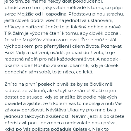
je to tím, že máme někdy dost pokroucenou
představu o tom, jaký vztah měli židé k tomu, co přijali
skrze Mojžíše od Hospodina. Představu plnou strachu,
jestli člověk dodrží všechna jednotlivá ustanovení,
příkazy a nařízení. Jenže to je falešný pohled a právě
119. žalm je výborné čtení k tomu, aby člověk poznal,
že si lze Mojžíšův Zákon zamilovat. Že se může stát
východiskem pro přemýšlení i cílem života. Poznávat
Boží řády a nařízení, uvádět je praxí do života, to je
radostná náplň pro náš každodenní život. A naopak –
okamžik bez Božího Zákona, okamžik, kdy je člověk
ponechán sám sobě, to je něco, co leká.
Zní to na první poslech divně, že by se člověk měl
radovat ze zákonů, ale vždyť se známe! Stačí se jen
dostat do situace, kdy se snažíte žít podle nějakých
pravidel a zjistíte, že ti kolem Vás to nedělají a nutí Vás
zákony porušovat. Návštěva Ukrajiny pro mne byla
jednou z takových zkušeností. Nevím, jestli si dokážete
představit pocit bezmoci a nedovolatelnosti práva,
když po Vás policista požaduje úplatek. Nijak to