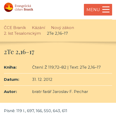
MENU
ČCE Braník
Kázání
Nový zákon
2. list Tesalonickým
2Te 2,16–17
2Te 2,16–17
Kniha:
Čtení: Ž 119,72–82 | Text: 2Te 2,16–17
Datum:
31. 12. 2012
Autor:
bratr farář Jaroslav F. Pechar
Písně: 119 I., 697, 166, 550, 643, 611