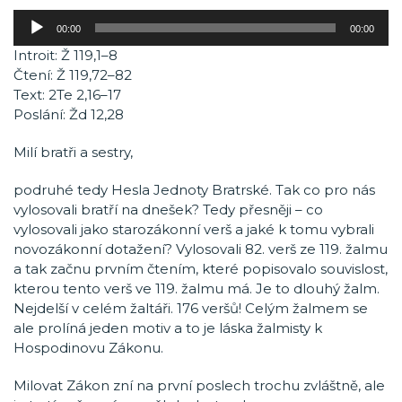
Audio
00:00
00:00
přehrávač
Introit: Ž 119,1–8
Čtení: Ž 119,72–82
Text: 2Te 2,16–17
Poslání: Žd 12,28
Milí bratři a sestry,
podruhé tedy Hesla Jednoty Bratrské. Tak co pro nás
vylosovali bratří na dnešek? Tedy přesněji – co
vylosovali jako starozákonní verš a jaké k tomu vybrali
novozákonní dotažení? Vylosovali 82. verš ze 119. žalmu
a tak začnu prvním čtením, které popisovalo souvislost,
kterou tento verš ve 119. žalmu má. Je to dlouhý žalm.
Nejdelší v celém žaltáři. 176 veršů! Celým žalmem se
ale prolíná jeden motiv a to je láska žalmisty k
Hospodinovu Zákonu.
Milovat Zákon zní na první poslech trochu zvláštně, ale