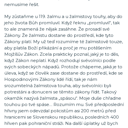
nemusíme řešit.
My zůstaňme u 119. žalmu a u žalmistovy touhy, aby do
jeho života Bůh promluvil. Když řeknu „promluvil“, tak
to ale znamená že nějak zasáhne. Že prosadí své
Zákony. Že žalmistu dostane do prostředí, kde tyto
Zákony platí. My už teď rozumíme té žalmistově touze,
aby platila Boží přikázání a proč je mu potěšením
Mojžíšův Zákon. Zcela prakticky poznal, jaký je to děs,
když Zákon neplatí. Když rozhodují svévolníci podle
svých sobeckých nápadů. Protože chápeme, jaká je to
úleva, když se člověk zase dostane do prostředí, kde se
Hospodinovými Zákony lidé řídí, tak je nám
srozumitelná žalmistova touha, aby svévolníci byli
potrestáni a donuceni se těmito zákony řídit. Takový
okamžik nazývá žalmista „spásou“. Moje duše chřadne
touhou po tvé spáse… Rozumím mu. Své předposlední
hřivny jsem odevzdal policistům asi 200 metrů před
hranicemi se Slovenskou republikou, posledních 400
hřiven pak pohraniční stráži. Na další úplatky už bych