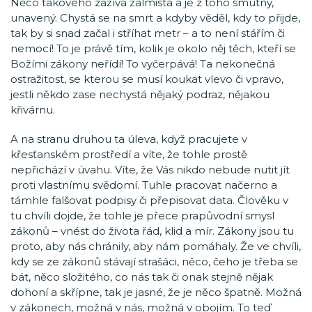
Něco takového zažívá žalmista a je z toho smutný,
unavený. Chystá se na smrt a kdyby věděl, kdy to přijde,
tak by si snad začal i stříhat metr – a to není stářím či
nemocí! To je právě tím, kolik je okolo něj těch, kteří se
Božími zákony neřídí! To vyčerpává! Ta nekonečná
ostražitost, se kterou se musí koukat vlevo či vpravo,
jestli někdo zase nechystá nějaký podraz, nějakou
křivárnu.
A na stranu druhou ta úleva, když pracujete v
křesťanském prostředí a víte, že tohle prostě
nepřichází v úvahu. Víte, že Vás nikdo nebude nutit jít
proti vlastnímu svědomí. Tuhle pracovat načerno a
támhle falšovat podpisy či přepisovat data. Člověku v
tu chvíli dojde, že tohle je přece prapůvodní smysl
zákonů – vnést do života řád, klid a mír. Zákony jsou tu
proto, aby nás chránily, aby nám pomáhaly. Že ve chvíli,
kdy se ze zákonů stávají strašáci, něco, čeho je třeba se
bát, něco složitého, co nás tak či onak stejně nějak
dohoní a skřípne, tak je jasné, že je něco špatně. Možná
v zákonech, možná v nás, možná v obojím. To teď