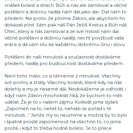
vnášeli bolest a strach. Bůh si nás ale zamiloval a věčné
potěšení a dobrou naději nám dal jako dar. Dal nám to
předem. Ne proto, že plníme Zákon, ale abychom ho
dokázali plnit. Sám pak náš Pán Ježíš Kristus a Bůh náš
Otec, který si nás zamiloval a ze své milosti nám dal
věčné potěšení a dobrou naději, nechť povzbudí vaše
srdce a dá vám sílu ke každému dobrému činu i slovu.
Potěšení do naší minulosti a současnosti dostáváme
předem, naději pro budoucnost dostáváme předem.
Není toho málo, co si táhneme z minulosti. Všechny
své prohry a ztráty. Všechny bolesti, které kdy na nás
dolehly a my je neseme dál. Nedokážeme je odhodit, i
když nám Zákon mnohokrát říká, že bychom to měli
udělat. Že je to v našem zájmu. Kolikrát jsme slyšeli:
„Zapomeň na to, neřeš to, nehrab se pořád v té
minulosti…“ Jenže my to neumíme a možná by to bylo
i špatně prostě zapomenout na všechno to, co jsme
prožili, i když to třeba hodně bolelo. Je to přece