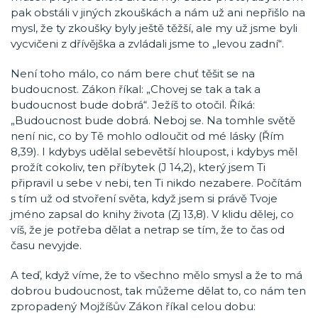
pak obstáli v jiných zkouškách a nám už ani nepřišlo na
mysl, že ty zkoušky byly ještě těžší, ale my už jsme byli
vycvičeni z dřívějška a zvládali jsme to „levou zadní“.
Není toho málo, co nám bere chuť těšit se na
budoucnost. Zákon říkal: „Chovej se tak a tak a
budoucnost bude dobrá“. Ježíš to otočil. Říká:
„Budoucnost bude dobrá. Neboj se. Na tomhle světě
není nic, co by Tě mohlo odloučit od mé lásky (Řím
8,39). I kdybys udělal sebevětší hloupost, i kdybys měl
prožít cokoliv, ten příbytek (J 14,2), který jsem Ti
připravil u sebe v nebi, ten Ti nikdo nezabere. Počítám
s tím už od stvoření světa, když jsem si právě Tvoje
jméno zapsal do knihy života (Zj 13,8). V klidu dělej, co
víš, že je potřeba dělat a netrap se tím, že to čas od
času nevyjde.
A teď, když víme, že to všechno mělo smysl a že to má
dobrou budoucnost, tak můžeme dělat to, co nám ten
zpropadený Mojžíšův Zákon říkal celou dobu: