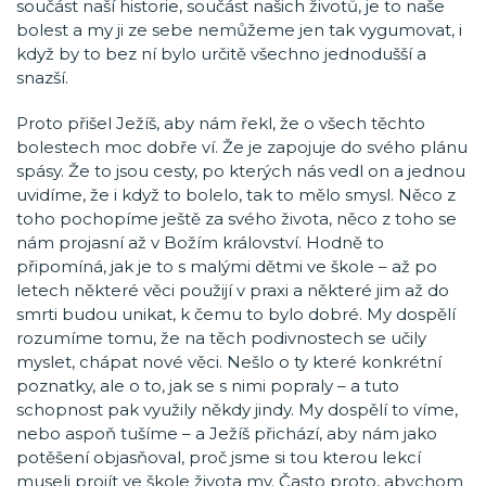
součást naší historie, součást našich životů, je to naše
bolest a my ji ze sebe nemůžeme jen tak vygumovat, i
když by to bez ní bylo určitě všechno jednodušší a
snazší.
Proto přišel Ježíš, aby nám řekl, že o všech těchto
bolestech moc dobře ví. Že je zapojuje do svého plánu
spásy. Že to jsou cesty, po kterých nás vedl on a jednou
uvidíme, že i když to bolelo, tak to mělo smysl. Něco z
toho pochopíme ještě za svého života, něco z toho se
nám projasní až v Božím království. Hodně to
připomíná, jak je to s malými dětmi ve škole – až po
letech některé věci použijí v praxi a některé jim až do
smrti budou unikat, k čemu to bylo dobré. My dospělí
rozumíme tomu, že na těch podivnostech se učily
myslet, chápat nové věci. Nešlo o ty které konkrétní
poznatky, ale o to, jak se s nimi popraly – a tuto
schopnost pak využily někdy jindy. My dospělí to víme,
nebo aspoň tušíme – a Ježíš přichází, aby nám jako
potěšení objasňoval, proč jsme si tou kterou lekcí
museli projít ve škole života my. Často proto, abychom