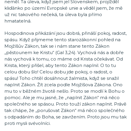
neměl. Ta úleva, když jsem jel Slovenskem, projížděl
kliďánko po území Evropské unie a věděl jsem, že mě
už nic takového nečeká, ta úleva byla přímo
hmatatelná.
Hospodinova přikázání jsou dobrá, přináší pokoj, radost,
spásu. Když přijmeme tento starozákonní pohled na
Mojžíšův Zákon, tak se i nám stane tento Zákon
„pěstounem ke Kristu“ (Gal 3,24). Vychová nás a dobře
nás vychová k tomu, co máme od Krista očekávat. Od
Krista, který přišel, aby tento Zákon naplnil. O to tu
celou dobu šlo! Celou dobu jde pokoj, o radost, o
spásu! Toho chtěl dosáhnout žalmista, když se snažil
naplnit Zákon. Žít zcela podle Mojžíšova Zákona. Ono
mu to v běžném životě nešlo. Proto se modlí k Bohu o
pomoc. Ale je mu jasné, že „naplnit Zákon“ má něco
společného se spásou. Proto touží zákon naplnit. Právě
tak chápe, že „porušovat Zákon“ má něco společného
s odpadáním do Boha, se zavržením. Proto jsou mu tak
proti mysli svévolníci.