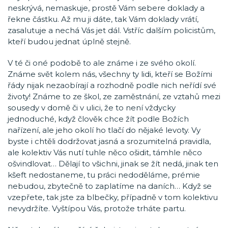
neskrývá, nemaskuje, prostě Vám sebere doklady a
řekne částku. Až mu ji dáte, tak Vám doklady vrátí,
zasalutuje a nechá Vás jet dál. Vstříc dalším policistům,
kteří budou jednat úplně stejně.
V té či oné podobě to ale známe i ze svého okolí.
Známe svět kolem nás, všechny ty lidi, kteří se Božími
řády nijak nezaobírají a rozhodně podle nich neřídí své
životy! Známe to ze škol, ze zaměstnání, ze vztahů mezi
sousedy v domě či v ulici, že to není vždycky
jednoduché, když člověk chce žít podle Božích
nařízení, ale jeho okolí ho tlačí do nějaké levoty. Vy
byste i chtěli dodržovat jasná a srozumitelná pravidla,
ale kolektiv Vás nutí tuhle něco ošidit, támhle něco
ošvindlovat… Dělají to všichni, jinak se žít nedá, jinak ten
kšeft nedostaneme, tu práci nedoděláme, prémie
nebudou, zbytečně to zaplatíme na daních… Když se
vzepřete, tak jste za blbečky, případně v tom kolektivu
nevydržíte. Vyštípou Vás, protože trháte partu.