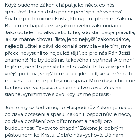
Když budeme Zákon chápat jako něco, co nás
spoutává, tak nás toto pochopení špatně vychová.
Špatně pochopíme i Krista, který je naplněním Zákona.
Budeme chápat Ježíše jako nového zákonodárce.
Jako učitele morálky. Jako toho, kdo stanovuje pravidla,
jak se máme chovat. Jistě, je to nejvyšší zákonodárce,
nejlepší učitel a dává dokonalá pravidla – ale tím jsme
přece nevystihli to nejdůležitější, co pro nás Pán Ježíš
znamená! Ne by Ježíš nic takového nepřinesl! Ale není
to jádro, není to podstata jeho zvěsti. Je to zase jen ta
vnější podoba, vnější forma, ale jde o cíl, ke kterému to
má vést – a tím je potěšení a spása. Moje duše chřadne
touhou po tvé spáse, čekám na tvé slovo. Zrak mi
slábne, vyhlížím tvé slovo, kdy už mě potěšíš?
Jenže my už teď víme, že Hospodinův Zákon, je něco,
co dává potěšení a spásu. Zákon Hospodinův je něco,
co dává potěšení pro přítomnost a naději pro
budoucnost. Takovéto chápání Zákona je dobrým
pěstounem ke Kristu. Dobře nás vychová. Dá nám