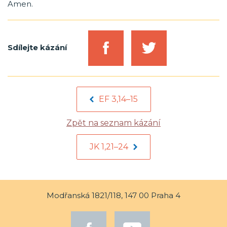
Amen.
Sdílejte kázání
EF 3,14–15
Zpět na seznam kázání
JK 1,21–24
Modřanská 1821/118, 147 00 Praha 4