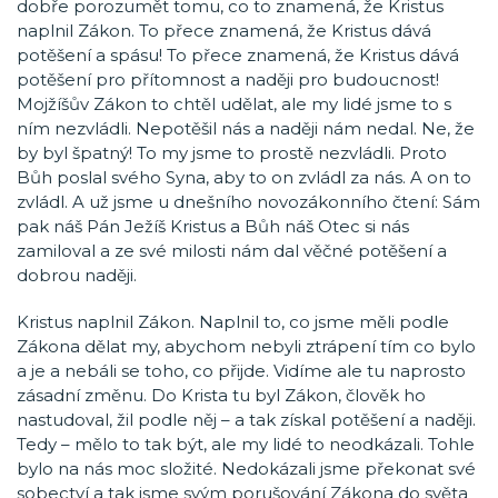
dobře porozumět tomu, co to znamená, že Kristus
naplnil Zákon. To přece znamená, že Kristus dává
potěšení a spásu! To přece znamená, že Kristus dává
potěšení pro přítomnost a naději pro budoucnost!
Mojžíšův Zákon to chtěl udělat, ale my lidé jsme to s
ním nezvládli. Nepotěšil nás a naději nám nedal. Ne, že
by byl špatný! To my jsme to prostě nezvládli. Proto
Bůh poslal svého Syna, aby to on zvládl za nás. A on to
zvládl. A už jsme u dnešního novozákonního čtení: Sám
pak náš Pán Ježíš Kristus a Bůh náš Otec si nás
zamiloval a ze své milosti nám dal věčné potěšení a
dobrou naději.
Kristus naplnil Zákon. Naplnil to, co jsme měli podle
Zákona dělat my, abychom nebyli ztrápení tím co bylo
a je a nebáli se toho, co přijde. Vidíme ale tu naprosto
zásadní změnu. Do Krista tu byl Zákon, člověk ho
nastudoval, žil podle něj – a tak získal potěšení a naději.
Tedy – mělo to tak být, ale my lidé to neodkázali. Tohle
bylo na nás moc složité. Nedokázali jsme překonat své
sobectví a tak jsme svým porušování Zákona do světa