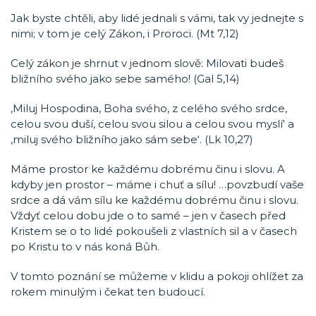
Jak byste chtěli, aby lidé jednali s vámi, tak vy jednejte s
nimi; v tom je celý Zákon, i Proroci. (Mt 7,12)
Celý zákon je shrnut v jednom slově: Milovati budeš
bližního svého jako sebe samého! (Gal 5,14)
‚Miluj Hospodina, Boha svého, z celého svého srdce,
celou svou duší, celou svou silou a celou svou myslí‘ a
‚miluj svého bližního jako sám sebe‘. (Lk 10,27)
Máme prostor ke každému dobrému činu i slovu. A
kdyby jen prostor – máme i chuť a sílu! …povzbudí vaše
srdce a dá vám sílu ke každému dobrému činu i slovu.
Vždyť celou dobu jde o to samé – jen v časech před
Kristem se o to lidé pokoušeli z vlastních sil a v časech
po Kristu to v nás koná Bůh.
V tomto poznání se můžeme v klidu a pokoji ohlížet za
rokem minulým i čekat ten budoucí.