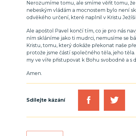
Nerozumíme tomu, ale smíme věřit tomu, že 
nebeským vládám a mocnostem bylo není sk
odvěkého určení, které naplnil v Kristu Ježí
Ale apoštol Pavel končí tím, co je pro nás na
ním skláníme jako ti mudrci, nemusíme se bát
Kristu, tomu, který dokáže překonat naše pře
protože jsme částí společného těla, jeho těl
my ve víře přistupovat k Bohu svobodně a s 
Amen.
Sdílejte kázání