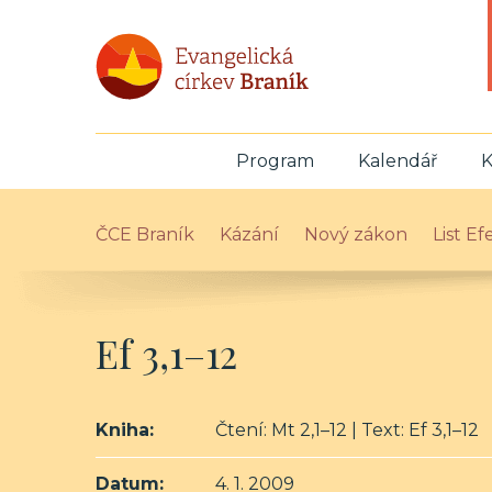
Program
Kalendář
K
ČCE Braník
Kázání
Nový zákon
List E
Ef 3,1–12
Kniha:
Čtení: Mt 2,1–12 | Text: Ef 3,1–12
Datum:
4. 1. 2009