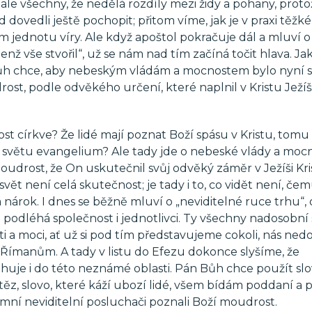
ale všechny, že nedělá rozdíly mezi židy a pohany, proto
 dovedli ještě pochopit; přitom víme, jak je v praxi těžké
 ním jednotu víry. Ale když apoštol pokračuje dál a mluví o
ž vše stvořil“, už se nám nad tím začíná točit hlava. Jak
Bůh chce, aby nebeským vládám a mocnostem bylo nyní 
t, podle odvěkého určení, které naplnil v Kristu Ježíši
ost církve? Že lidé mají poznat Boží spásu v Kristu, tomu
 světu evangelium? Ale tady jde o nebeské vlády a mocn
udrost, že On uskutečnil svůj odvěký záměr v Ježíši Kri
svět není celá skutečnost; je tady i to, co vidět není, če
 nárok. I dnes se běžně mluví o „neviditelné ruce trhu“, 
 podléhá společnost i jednotlivci. Ty všechny nadosobní s
a moci, ať už si pod tím představujeme cokoli, nás ned
tu Římanům. A tady v listu do Efezu dokonce slyšíme, že
sahuje i do této neznámé oblasti. Pán Bůh chce použít sl
vítěz, slovo, které káží ubozí lidé, všem bídám poddaní a 
ajemní neviditelní posluchači poznali Boží moudrost.