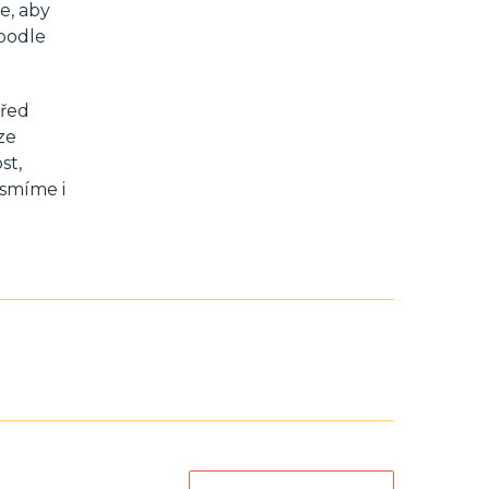
e, aby
podle
před
ze
st,
 smíme i