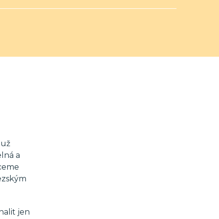
 už
elná a
chceme
fezským
alit jen