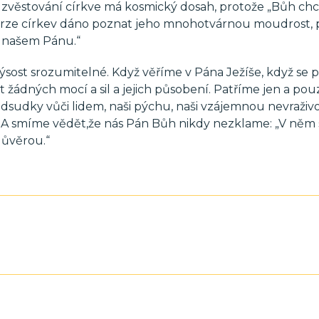
zvěstování církve má kosmický dosah, protože „Bůh chc
rze církev dáno poznat jeho mnohotvárnou moudrost, 
ši našem Pánu.“
výsost srozumitelné. Když věříme v Pána Ježíše, když se 
 žádných mocí a sil a jejich působení. Patříme jen a pou
dsudky vůči lidem, naši pýchu, naši vzájemnou nevraživo
a. A smíme vědět,že nás Pán Bůh nikdy nezklame: „V něm
důvěrou.“