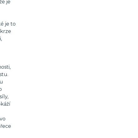
že je
é je to
skrze
,
osti,
stu.
mu
o
íly,
okáží
ovo
přece