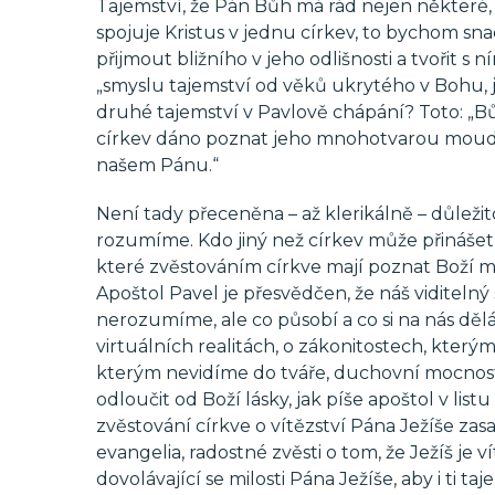
Tajemství, že Pán Bůh má rád nejen některé, 
spojuje Kristus v jednu církev, to bychom snad
přijmout bližního v jeho odlišnosti a tvořit s
„smyslu tajemství od věků ukrytého v Bohu, jen
druhé tajemství v Pavlově chápání? Toto: „
církev dáno poznat jeho mnohotvarou moudros
našem Pánu.“
Není tady přeceněna – až klerikálně – důležit
rozumíme. Kdo jiný než církev může přinášet
které zvěstováním církve mají poznat Boží mo
Apoštol Pavel je přesvědčen, že náš viditelný 
nerozumíme, ale co působí a co si na nás dělá
virtuálních realitách, o zákonitostech, kterým
kterým nevidíme do tváře, duchovní mocnosti 
odloučit od Boží lásky, jak píše apoštol v lis
zvěstování církve o vítězství Pána Ježíše za
evangelia, radostné zvěsti o tom, že Ježíš je 
dovolávající se milosti Pána Ježíše, aby i ti t