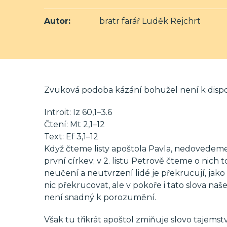
Autor:
bratr farář Luděk Rejchrt
Zvuková podoba kázání bohužel není k dispoz
Introit: Iz 60,1–3.6
Čtení: Mt 2,1–12
Text: Ef 3,1–12
Když čteme listy apoštola Pavla, nedovedeme
první církev; v 2. listu Petrově čteme o nich 
neučení a neutvrzení lidé je překrucují, jako 
nic překrucovat, ale v pokoře i tato slova naš
není snadný k porozumění.
Však tu třikrát apoštol zmiňuje slovo tajemstv