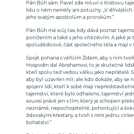
Pán Bůh sám. Pavel zde mluví o Kristovu taj
lidu o něm neměly ani potuchy. „V dřívějšíc
jeho svatým apoštolům a prorokům.“
Pán Bůh má svůj čas, kdy dává poznat tajemství
ponížením a také s jeho vítězstvím. A jaké je 
spoludědicové, část společného těla a mají v K
Spojit pohana s věřícím Židem, aby s ním tvo
Hospodin dal Abrahamovi, to je skutečně lidsk
kteří spolu teď vedou válku jako nepřátelé. Sn
aby byl uzavřen mír, ale kdo dokáže, aby se ne
spojení lidí, kteří k sobě mají nepředstavitel
tajemství, které bylo odhaleno, tajemství jed
souvisí právě jen s tím, který je schopen pře
neznámé, nepochopitelné, pohoršující a šokuj
židovskými křesťany a tvoří s nimi jednu církev
bohatství.“