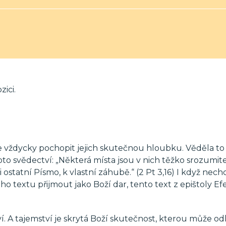
ici.
 vždycky pochopit jejich skutečnou hloubku. Věděla to
toto svědectví: „Některá místa jsou v nich těžko srozumit
i ostatní Písmo, k vlastní záhubě.“ (2 Pt 3,16) I když ne
eho textu přijmout jako Boží dar, tento text z epištoly E
í. A tajemství je skrytá Boží skutečnost, kterou může odh