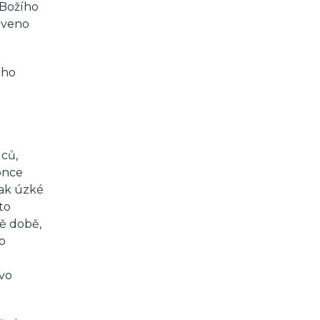
 Božího
eveno
eho
lců,
konce
Tak úzké
to
vě době,
to
ovo