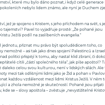
emství, které mu bylo dáno poznat, i když celé generace
h pokoleních nebylo lidem známo, ale nyní je Duchem zj
, jež je spojeno s Kristem, s jeho příchodem na svět, s j
to tajemství? Pavel to vyjadřuje prostě: „Že pohané jsou
ristu Ježíši podíl na zaslíbeních evangelia.“
řil jednotu, přiznat mu právo být spoludědicem toho, co
y nemožné – asi tak jako dnes spojení Palestinců a Izrae
ad politici přispějí k tomu, aby nastal klid zbraní, či do
přátelé cítili „částí společného těla“, jak píše apoštol? 
ně daleko celou svou kulturou, není v lidských silách. Ale 
noty mezi tak odlišnými lidmi jako je Žid a pohan v Pavlo
konat každou vzdálenost mezi lidmi: Kristus Ježíš. V něm 
ící a zhola nemožné je skutečností. Pohané jsou přijati
, kde se – slovy apoštola – zvěstuje „nevystižitelné Krist