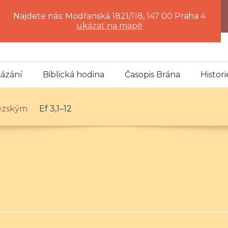
Najdete nás: Modřanská 1821/118, 147 00 Praha 4
ukázat na mapě
ázání
Biblická hodina
Časopis Brána
Histori
fezským
Ef 3,1–12