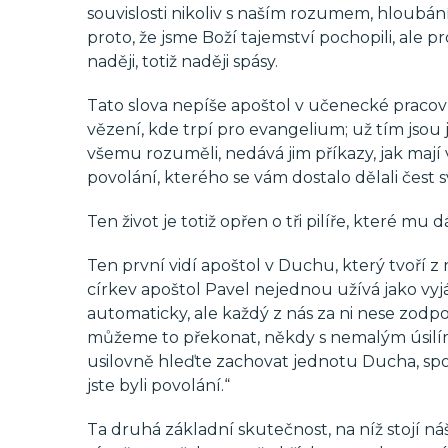
souvislosti nikoliv s naším rozumem, hloubán
proto, že jsme Boží tajemství pochopili, ale p
naději, totiž naději spásy.
Tato slova nepíše apoštol v učenecké pracovně
vězení, kde trpí pro evangelium; už tím jsou
všemu rozuměli, nedává jim příkazy, jak mají v
povolání, kterého se vám dostalo dělali čest 
Ten život je totiž opřen o tři pilíře, které m
Ten první vidí apoštol v Duchu, který tvoří z 
církev apoštol Pavel nejednou užívá jako vyjá
automaticky, ale každý z nás za ni nese zodpo
můžeme to překonat, někdy s nemalým úsilím, 
usilovně hleďte zachovat jednotu Ducha, spo
jste byli povolání.“
Ta druhá základní skutečnost, na níž stojí náš