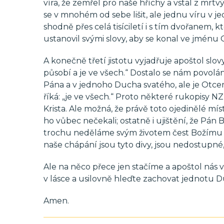
víra, že zemřel pro naše hříchy a vstal z mrt
se v mnohém od sebe lišit, ale jednu víru v 
shodně přes celá tisíciletí i s tím dvořanem, k
ustanovil svými slovy, aby se konal ve jménu O
A konečně třetí jistotu vyjadřuje apoštol slo
působí a je ve všech.“ Dostalo se nám povolán
Pána a v jednoho Ducha svatého, ale je Otcem
říká: „je ve všech.“ Proto některé rukopisy NZ 
Krista. Ale možná, že právě toto ojedinělé mí
ho vůbec nečekali; ostatně i ujištění, že Pán B
trochu neděláme svým životem čest Božímu p
naše chápání jsou tyto divy, jsou nedostupné,
Ale na něco přece jen stačíme a apoštol nás vy
v lásce a usilovně hleďte zachovat jednotu D
Amen.