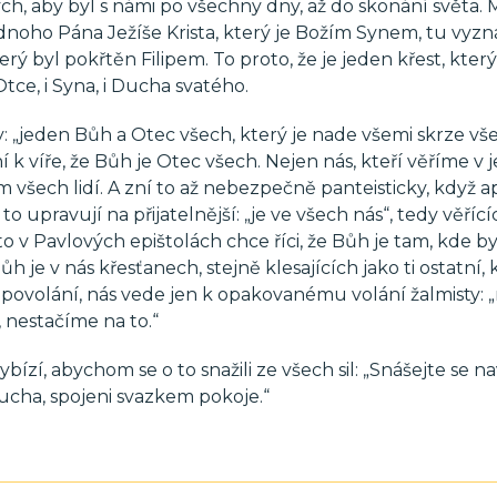
vých, aby byl s námi po všechny dny, až do skonání světa
jednoho Pána Ježíše Krista, který je Božím Synem, tu vy
terý byl pokřtěn Filipem. To proto, že je jeden křest, kter
tce, i Syna, i Ducha svatého.
vy: „jeden Bůh a Otec všech, který je nade všemi skrze v
í k víře, že Bůh je Otec všech. Nejen nás, kteří věříme v
 všech lidí. A zní to až nebezpečně panteisticky, když a
to upravují na přijatelnější: „je ve všech nás“, tedy věřící
sto v Pavlových epištolách chce říci, že Bůh je tam, kde 
ůh je v nás křesťanech, stejně klesajících jako ti ostatní, 
ovolání, nás vede jen k opakovanému volání žalmisty: 
 nestačíme na to.“
bízí, abychom se o to snažili ze všech sil: „Snášejte se 
ucha, spojeni svazkem pokoje.“