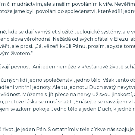
ím či mudráctvím, ale s naším povoláním k víře. Nevěří
rotože jsme byli povoláni do společenství, které sdílí jed
, kde se dají vymýšlet složité teologické systémy, ale v
 jeho slova věrohodná. Nežádá od svých přátel v Efezu, a
ěřit, ale prosí. „Já, vězeň kvůli Pánu, prosím, abyste to
svým životem.“
u dávají pevnost. Ani jeden nemůže v křesťanově životě sch
různých lidí jedno společenství, jedno tělo. Však tento o
dření vnitřní jednoty. Ale tu jednotu Duch svatý nevytvá
vědnost. Můžeme si jít přece na nervy už svou jinakostí, 
protože láska se musí snažit. „Snášejte se navzájem v l
jeni svazkem pokoje. Jedno tělo a jeden Duch, k jedné n
 život, je jeden Pán. S ostatními v těle církve nás spojuje