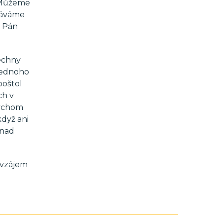
. Můžeme
znáváme
ý Pán
šechny
 jednoho
poštol
ch v
bychom
když ani
„nad
navzájem