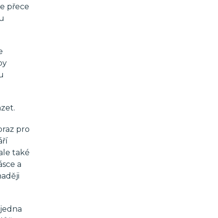
me přece
nu
e
by
mu
ázet.
braz pro
ří
ale také
ásce a
aději
 jedna