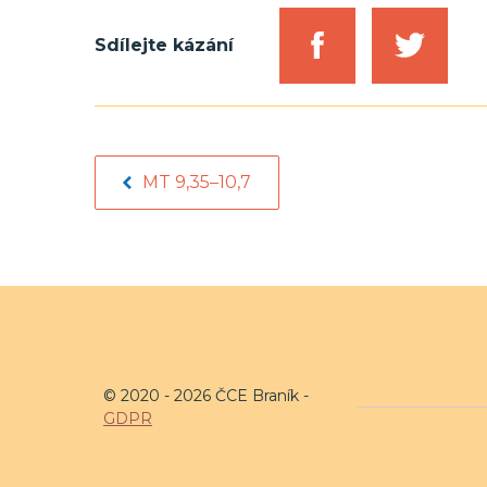
Sdílejte kázání
MT 9,35–10,7
© 2020 - 2026 ČCE Braník -
GDPR