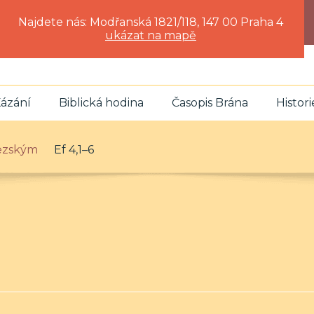
Najdete nás: Modřanská 1821/118, 147 00 Praha 4
ukázat na mapě
ázání
Biblická hodina
Časopis Brána
Histori
fezským
Ef 4,1–6