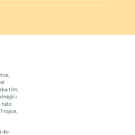
tce,
mé
eba tím,
lnější i
 tato
rojice,
á do