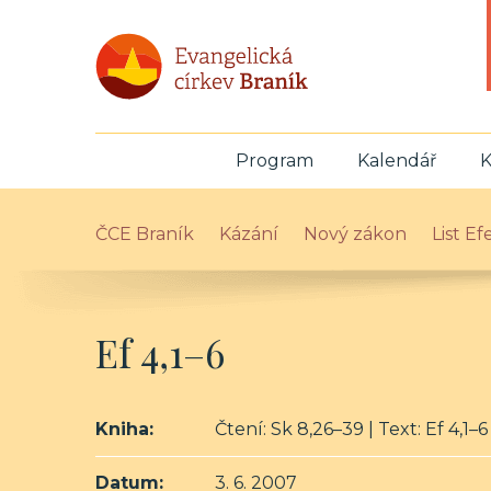
Program
Kalendář
K
ČCE Braník
Kázání
Nový zákon
List E
Ef 4,1–6
Kniha:
Čtení: Sk 8,26–39 | Text: Ef 4,1–6
Datum:
3. 6. 2007