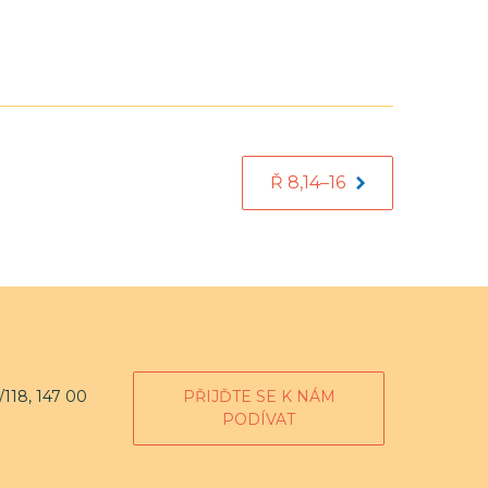
Ř 8,14–16
118, 147 00
PŘIJĎTE SE K NÁM
PODÍVAT