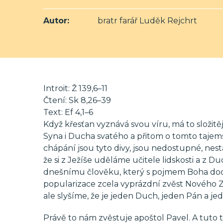
Autor:
bratr farář Luděk Rejchrt
Introit: Ž 139,6–11
Čtení: Sk 8,26–39
Text: Ef 4,1–6
Když křesťan vyznává svou víru, má to složitě
Syna i Ducha svatého a přitom o tomto tajemst
chápání jsou tyto divy, jsou nedostupné, nes
že si z Ježíše uděláme učitele lidskosti a z Du
dnešnímu člověku, který s pojmem Boha doce
popularizace zcela vyprázdní zvěst Nového 
ale slyšíme, že je jeden Duch, jeden Pán a je
Právě to nám zvěstuje apoštol Pavel. A tuto tr