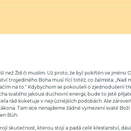
jší než Žid či muslim. Už proto, že byl pokřtěn ve jméno O
ví trojjediného Boha musí řící totéž, co žalmista: „Nad 
tačím na to.“ Kdybychom se pokoušeli o zjednodušení tř
cha svatého jakousi duchovní energii, bude to jistě přijate
la rád koketuje v nejrůznějších podobách. Ale zároveň
Zákona. Tam sice nenajdeme žádné vymezení svaté Boží T
den Bůh.
ojí skutečnost, kterou stojí a padá celé křesťanství, dáv