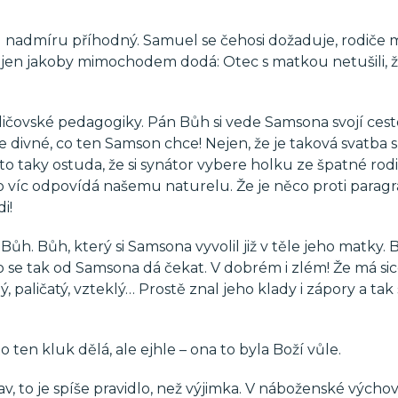
l nadmíru příhodný. Samuel se čehosi dožaduje, rodiče
u jen jakoby mimochodem dodá: Otec s matkou netušili, ž
odičovské pedagogiky. Pán Bůh si vede Samsona svojí ces
e divné, co ten Samson chce! Nejen, že je taková svatba s
to taky ostuda, že si synátor vybere holku ze špatné rodi
o víc odpovídá našemu naturelu. Že je něco proti parag
i!
Bůh. Bůh, který si Samsona vyvolil již v těle jeho matky. 
o se tak od Samsona dá čekat. V dobrém i zlém! Že má sic
 paličatý, vzteklý… Prostě znal jeho klady i zápory a tak 
 ten kluk dělá, ale ejhle – ona to byla Boží vůle.
v, to je spíše pravidlo, než výjimka. V náboženské výchov