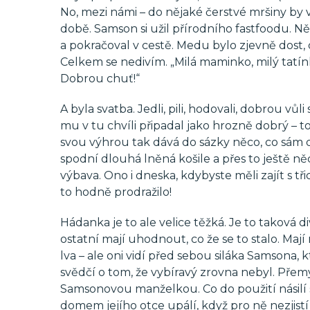
No, mezi námi – do nějaké čerstvé mršiny by vč
době. Samson si užil přírodního fastfoodu.
a pokračoval v cestě. Medu bylo zjevně dost, d
Celkem se nedivím. „Milá maminko, milý tatínk
Dobrou chuť!“
A byla svatba. Jedli, pili, hodovali, dobrou v
mu v tu chvíli připadal jako hrozně dobrý – tot
svou výhrou tak dává do sázky něco, co sám do
spodní dlouhá lněná košile a přes to ještě 
výbava. Ono i dneska, kdybyste měli zajít s tř
to hodně prodražilo!
Hádanka je to ale velice těžká. Je to taková di
ostatní mají uhodnout, co že se to stalo. Mají 
lva – ale oni vidí před sebou siláka Samsona, 
svědčí o tom, že vybíravý zrovna nebyl. Přemýšl
Samsonovou manželkou. Co do použití násilí si
domem jejího otce upálí, když pro ně nezjis