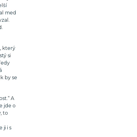
lší
ral med
vzal.
d.
, který
tý si
 Tedy
á
ak by se
ost.“ A
e jde o
, to
i i s