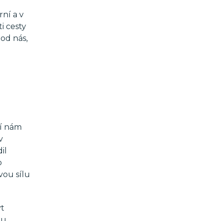
ní a v
i cesty
od nás,
ní nám
v
il
o
vou sílu
ýt
ku