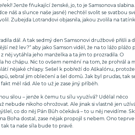
řekl! Jenže fňukající ženské, jo, to je Samsonova slabina.
ce náš a slunce naše jasné) nechtěl svolit se svatbou sv
il. Zubejda Lotrandovi objasnila, jakou zvolila na tatín
adila dál. A tak sedmý den Samsonovi družbové přišli a dě
nější než lev?“ aby jako Samson viděl, že na to lážo plážo př
to z něj vytáhla jeho manželka a ta jim to prozradila. O
ela ho chápu. Nic to ovšem nemění na tom, že prohrál a 
mlátí nějaké chlapy. Sešel k pobřeží do Aškalónu, protož
hlapů, sebral jim oblečení a šel domů. Jak byl pruďas, tak s
fakt měl rád. Ale to už je zase jiný příběh.
silou – jenže k čemu tu sílu využívá? Udělal něco
 nebude nikoho ohrožovat. Ale jinak si vlastně jen užívá,
mýšlel, co do něj Pán Bůh očekává – to u něj nevidíme. S
Pána Boha dostal, zase nějak propojil s nebem. Ono teprve
tak ta naše síla bude to pravé.