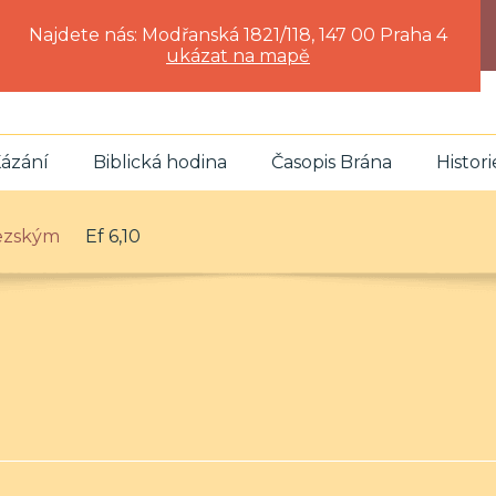
Najdete nás: Modřanská 1821/118, 147 00 Praha 4
ukázat na mapě
ázání
Biblická hodina
Časopis Brána
Histori
fezským
Ef 6,10