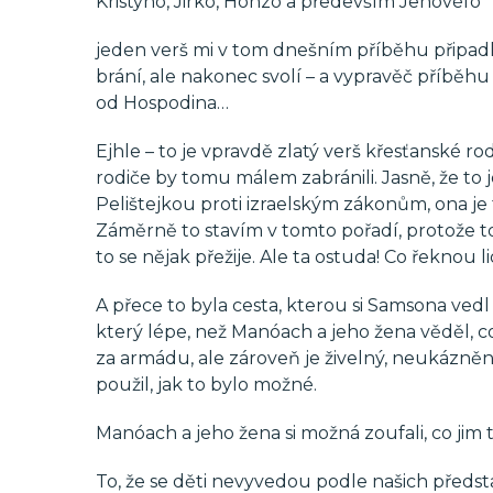
Kristýno, Jirko, Honzo a především Jenovéfo
jeden verš mi v tom dnešním příběhu připad
brání, ale nakonec svolí – a vypravěč příběh
od Hospodina…
Ejhle – to je vpravdě zlatý verš křesťanské r
rodiče by tomu málem zabránili. Jasně, že to j
Pelištejkou proti izraelským zákonům, ona je 
Záměrně to stavím v tomto pořadí, protože t
to se nějak přežije. Ale ta ostuda! Co řeknou lid
A přece to byla cesta, kterou si Samsona vedl 
který lépe, než Manóach a jeho žena věděl, c
za armádu, ale zároveň je živelný, neukázněný,
použil, jak to bylo možné.
Manóach a jeho žena si možná zoufali, co jim to
To, že se děti nevyvedou podle našich předsta