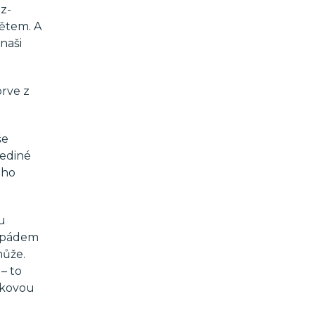
 z-
dětem. A
naši
prve z
še
jediné
eho
u
m pádem
může.
– to
takovou