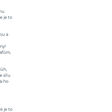
 mu
e je to
tou a
ny!
rafům,
Bůh,
e sílu
si ho
ě je to