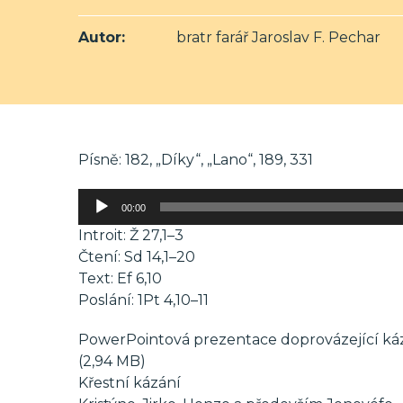
Autor:
bratr farář Jaroslav F. Pechar
Písně: 182, „Díky“, „Lano“, 189, 331
Audio
00:00
přehrávač
Introit: Ž 27,1–3
Čtení: Sd 14,1–20
Text: Ef 6,10
Poslání: 1Pt 4,10–11
PowerPointová prezentace doprovázející ká
(2,94 MB)
Křestní kázání