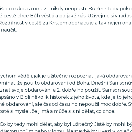
i do rukou a on už ji nikdy neopustí. Buďme tedy pokor
 cestě chce Bůh vést ji a po jaké nás. Užívejme si v radost
Rozdílnost v cestě za Kristem obohacuje a tak nejen ona 
naučit.
ychom věděli, jak je užitečné rozpoznat, jaká obdarová
řipomínat, že jsou to obdarování od Boha. Dnešní Samsonů
znat svoje obdarování a 2. dobře ho použít. Samson soud
sáno v Bibli několik historek z jeho života, kde je to jeh
 obdarování, ale čas od času ho nepoužil moc dobře. S
ě si myslel, že ji má a může si s ní dělat, co chce.
o by tedy mohl dělat, aby byl užitečný. Jistě by mohl b
t dřevorubcům nebo v lomu. Na stavbě by uvezl v koleč