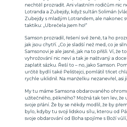
nechtěl prozradit. Ani vlastním rodičům nic ne
Lotranda a Zubejdy, když sultán Solimán (vlád
Zubejdy s mladým Lotrandem, ale nakonec svol
taktiku: „Ubrečela jsem ho!“
Samson prozradil, řešení své ženě, ta ho prozr
jak jsou chytří. „Co je sladší než med, co je sil
Samsonovi je ale jasné, jak na to přišli. Ví, že 
vyhrožování nic neví a tak je naštvaný a doc
zaplatit sázku. Řeší to – no, jako Samson. Po
určitě bydlí také Pelištejci, pomlátil třicet c
rychle uklidnil. Na manželku nezanevřel, asi ji 
My tu máme Samsona obdarovaného ohromnou 
užitečného, pěkného? Možná tak ten lev, že už
svoje přání. Že by se někdy modlil, že by pře
bylo, kdyby tu svoji lidskou sílu, kterou od 
svoje obdarování od Boha spojíme s Boží vůlí, 