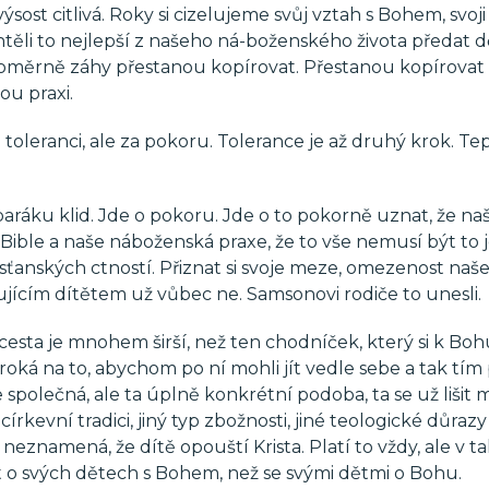
ýsost citlivá. Roky si cizelujeme svůj vztah s Bohem, svoji
chtěli to nejlepší z našeho ná-boženského života předat 
 poměrně záhy přestanou kopírovat. Přestanou kopírovat 
ou praxi.
 toleranci, ale za pokoru. Tolerance je až druhý krok. Te
baráku klid. Jde o pokoru. Jde o to pokorně uznat, že na
 Bible a naše náboženská praxe, že to vše nemusí být to 
esťanských ctností. Přiznat si svoje meze, omezenost naš
jícím dítětem už vůbec ne. Samsonovi rodiče to unesli.
cesta je mnohem širší, než ten chodníček, který si k Boh
iroká na to, abychom po ní mohli jít vedle sebe a tak tí
je společná, ale ta úplně konkrétní podoba, ta se už lišit 
kevní tradici, jiný typ zbožnosti, jiné teologické důrazy 
neznamená, že dítě opouští Krista. Platí to vždy, ale v 
vit o svých dětech s Bohem, než se svými dětmi o Bohu.