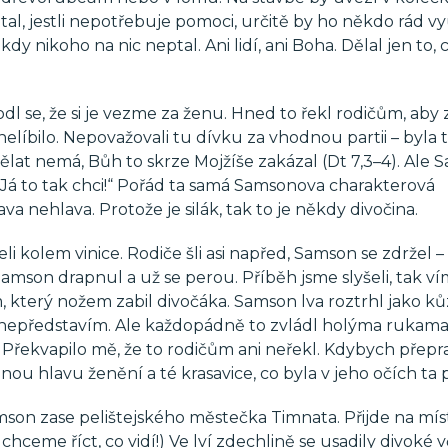
, jestli nepotřebuje pomoci, určitě by ho někdo rád vy
dy nikoho na nic neptal. Ani lidí, ani Boha. Dělal jen to, 
 se, že si je vezme za ženu. Hned to řekl rodičům, aby z
elíbilo. Nepovažovali tu dívku za vhodnou partii – byla 
dělat nemá, Bůh to skrze Mojžíše zakázal (Dt 7,3–4). Ale
“ „Já to tak chci!“ Pořád ta samá Samsonova charakterová
va nehlava. Protože je silák, tak to je někdy divočina.
i kolem vinice. Rodiče šli asi napřed, Samson se zdržel –
 Samson drapnul a už se perou. Příběh jsme slyšeli, tak v
 který nožem zabil divočáka. Samson lva roztrhl jako kůz
c nepředstavím. Ale každopádně to zvládl holýma rukama
Překvapilo mě, že to rodičům ani neřekl. Kdybych přepral
lnou hlavu ženění a té krasavice, co byla v jeho očích ta 
mson zase pelištejského městečka Timnata. Přijde na mís
ž chceme říct, co vidí!) Ve lví zdechlině se usadily divoké v