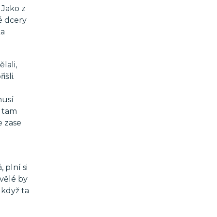
 Jako z
é dcery
ka
lali,
išli.
musí
e tam
e zase
 plní si
kvělé by
 když ta