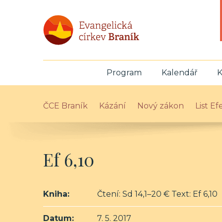
Program
Kalendář
K
ČCE Braník
Kázání
Nový zákon
List E
Ef 6,10
Kniha:
Čtení: Sd 14,1–20 € Text: Ef 6,10
Datum:
7. 5. 2017