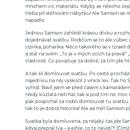
mnohem víc materiálu. Kdyby se někoho zeptal
třeba při stěhování nábytku! Ale Samson se nik
napadlo.
Jednou Samson zahlédl krásou dívku a rozhodl
dojednávat svatbu. Rodičům se to ale vůbec n
cizinka, pohanka. Něco takového se v Izraeli 
si stál na svém. „To je v mých očích ta pravá!
vlastnost. Co považuje za dobré, za tím jde hla
A tak šli domlouvat svatbu. Po cestě procházel
najednou na něj vyskočil z vinice lev. Tak ho
vyhrál. Bavil jsem se před časem s kamarádem,
nikdy kůzlata netrhal, tak si pod tím nic mo
pak pospíchal za rodiči domlouvat tu svatbu. 
tak to je dobrá historka! Ale asi měl Samson p
Svatba byla domluvena, za nějaký čas jde Sa
kdysi přepral lva – a ejhle, co to nevidí?! (Čím