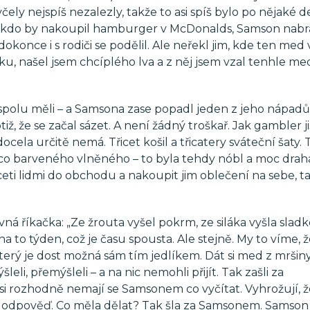
ely nejspíš nezalezly, takže to asi spíš bylo po nějaké de
 Někdo by nakoupil hamburger v McDonalds, Samson nab
okonce i s rodiči se podělil. Ale neřekl jim, kde ten med 
u, našel jsem chcíplého lva a z něj jsem vzal tenhle me
ůli spolu měli – a Samsona zase popadl jeden z jeho nápadů
iž, že se začal sázet. A není žádný troškař. Jak gambler jis
cela určitě nemá. Třicet košil a třicatery sváteční šaty.
něco barveného vlněného – to byla tehdy nóbl a moc drah
iceti lidmi do obchodu a nakoupit jim oblečení na sebe, t
vná říkačka: „Ze žrouta vyšel pokrm, ze siláka vyšla sladk
na to týden, což je času spousta. Ale stejně. My to víme, ž
který je dost možná sám tím jedlíkem. Dát si med z mršiny
eli, přemýšleli – a na nic nemohli přijít. Tak zašli za
 rozhodně nemají se Samsonem co vyčítat. Vyhrožují, že j
tí odpověď. Co měla dělat? Tak šla za Samsonem. Samson