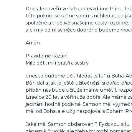
Dnes Jenovéfu ve křtu odevzdáme Pánu Ježíš
této pokoře se učme spolu s ní hledat, po jaké
společné a trpělivě snášejme cesty rozdílné. 
ale i my od ní se něco dobrého budeme moci 
Amen.
Pravidelné kázání
Milé děti, milí bratři a sestry,
dnes se budeme učit hledat „sílu“ u Boha. Ab
Bůh dal a jak je ještě užitečnější si pořád p
příběh nás bude učit, že máme umět 1. rozpo
Izraelce 20 let a věřím, že dobře. Ale máme zap
jednání hodně podivné. Samson měl výjimečné
měl od Boha, ale už ji nespojoval s Bohem. Prost
Jaké měl Samson obdarování? Fyzickou sílu. C
zápasník či voják, ale třeba by mohl pomáha