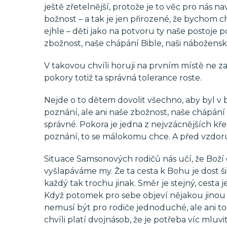
ještě zřetelnější, protože je to věc pro nás nav
božnost – a tak je jen přirozené, že bychom 
ejhle – děti jako na potvoru ty naše postoje
zbožnost, naše chápání Bible, naši nábožensk
V takovou chvíli horuji na prvním místě ne za
pokory totiž ta správná tolerance roste.
Nejde o to dětem dovolit všechno, aby byl v 
poznání, ale ani naše zbožnost, naše chápání
správné. Pokora je jedna z nejvzácnějších kř
poznání, to se málokomu chce. A před vzdoru
Situace Samsonových rodičů nás učí, že Boží 
vyšlapáváme my. Že ta cesta k Bohu je dost š
každý tak trochu jinak. Směr je stejný, cesta 
Když potomek pro sebe objeví nějakou jinou cír
nemusí být pro rodiče jednoduché, ale ani to 
chvíli platí dvojnásob, že je potřeba víc mlu