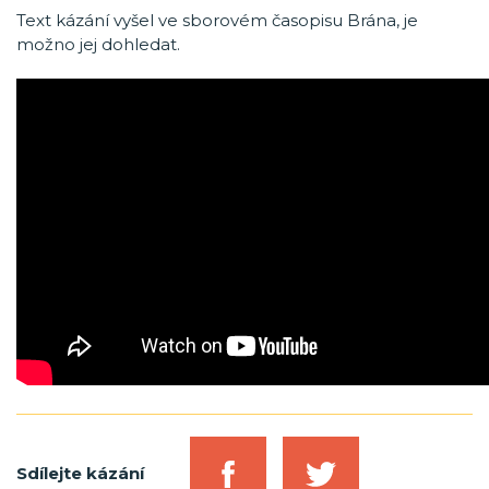
Text kázání vyšel ve sborovém časopisu Brána, je
možno jej dohledat.
Sdílejte kázání