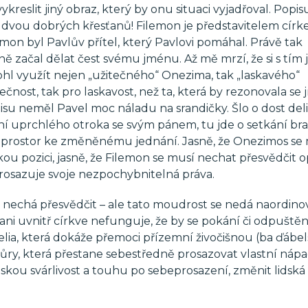
kreslit jiný obraz, který by onu situaci vyjadřoval. Popisu
 dvou dobrých křesťanů! Filemon je představitelem círk
on byl Pavlův přítel, který Pavlovi pomáhal. Právě tak
 začal dělat čest svému jménu. Až mě mrzí, že si s tím 
l využít nejen „užitečného“ Onezima, tak „laskavého“
itečnost, tak pro laskavost, než ta, která by rezonovala se
opisu neměl Pavel moc náladu na srandičky. Šlo o dost del
kání uprchlého otroka se svým pánem, tu jde o setkání bra
rá prostor ke změněnému jednání. Jasně, že Onezimos se
ou pozici, jasně, že Filemon se musí nechat přesvědčit o
rosazuje svoje nezpochybnitelná práva.
 nechá přesvědčit – ale tato moudrost se nedá naordinov
ani uvnitř církve nefunguje, že by se pokání či odpuštěn
gelia, která dokáže přemoci přízemní živočišnou (ba ďábe
ůry, která přestane sebestředně prosazovat vlastní nápa
skou svárlivost a touhu po sebeprosazení, změnit lidská 