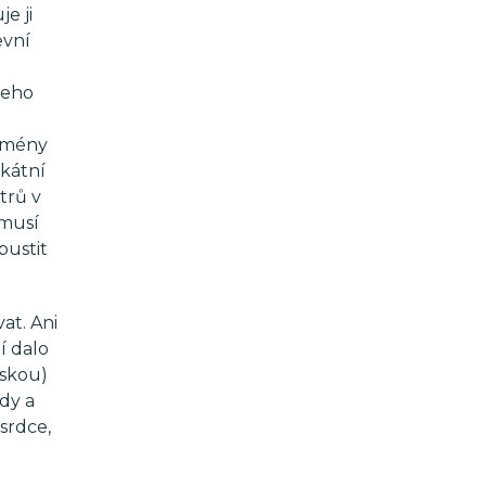
je ji
evní
jeho
 jmény
ikátní
trů v
 musí
pustit
at. Ani
í dalo
lskou)
dy a
srdce,