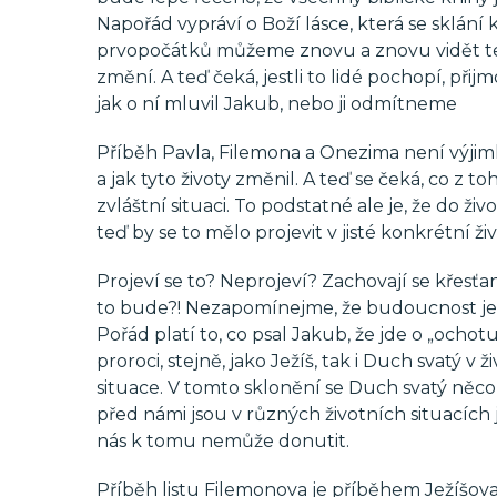
Napořád vypráví o Boží lásce, která se sklání 
prvopočátků můžeme znovu a znovu vidět tent
změní. A teď čeká, jestli to lidé pochopí, při
jak o ní mluvil Jakub, nebo ji odmítneme
Příběh Pavla, Filemona a Onezima není výjimk
a jak tyto životy změnil. A teď se čeká, co z t
zvláštní situaci. To podstatné ale je, že do ži
teď by se to mělo projevit v jisté konkrétní živ
Projeví se to? Neprojeví? Zachovají se křesťan
to bude?! Nezapomínejme, že budoucnost je v
Pořád platí to, co psal Jakub, že jde o „ochotu
proroci, stejně, jako Ježíš, tak i Duch svatý v
situace. V tomto sklonění se Duch svatý něco
před námi jsou v různých životních situacích
nás k tomu nemůže donutit.
Příběh listu Filemonova je příběhem Ježíšov