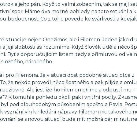
otrok a jeho pán. Když to velmi zobecním, tak se mají se
ktivní spor. Máme dva možné pohledy na toto setkání a k
ou budoucnost. Co z toho povede ke svárlivosti a kdeja
té situaci je nejen Onezimos, ale i Filemon. Jeden jako d
 její složitosti asi rozumíme. Když člověk udělá něco šp
í. Byť s doporučujícím listem, tedy s přímluvou od velm
, složitého, náročného.
á i pro Filemona. Je v situaci dost podobné situaci otce z
o, že někdo provedl něco špatného a pak přijde a omluv
pozitivně. Ale jestliže ho Filemon přijme a odpustí mu –
“? K tomuhle pohledu okolí pak i vnitřní pocity. Zkusm
os byl pod dlouhodobým působením apoštola Pavla. Post
k vyznání vin k hledání nápravy. Filemon nic takového 
vnání se s novou situací bude mít možná pár minut, než