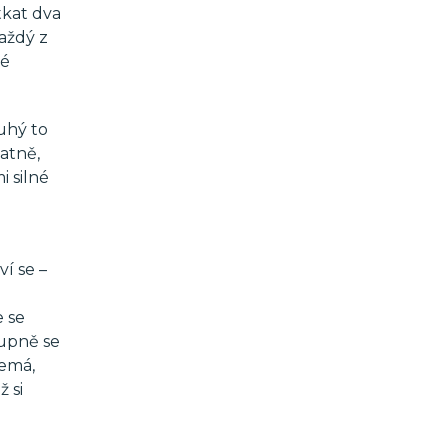
tkat dva
aždý z
ké
ruhý to
atně,
i silné
í se –
e se
upně se
nemá,
 si