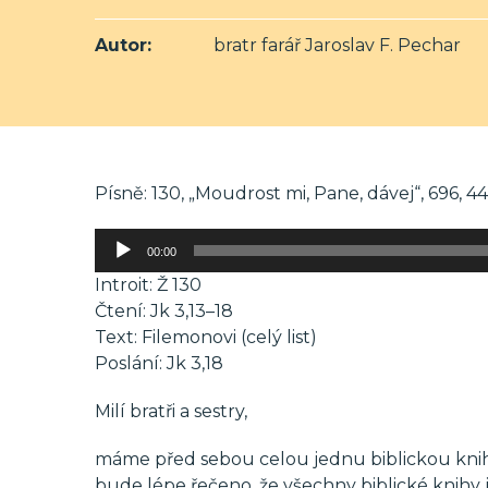
Autor:
bratr farář Jaroslav F. Pechar
Písně: 130, „Moudrost mi, Pane, dávej“, 696, 446
Audio
00:00
přehrávač
Introit: Ž 130
Čtení: Jk 3,13–18
Text: Filemonovi (celý list)
Poslání: Jk 3,18
Milí bratři a sestry,
máme před sebou celou jednu biblickou knih
bude lépe řečeno, že všechny biblické knihy