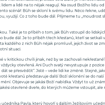
k lidem a lidé na to nějak reagují. Na osud Božího lidu od
o scénář: Bůh se skloní k svému lidu. Něco řekne, udě
jmou, využijí. Co z toho bude dál. Přijmeme tu „moudrost s
ou. Také je to příběh o tom, jak Bůh vstoupil do lidskýc
oho bude dál. Je to příběh třech křesťanů, kteří se setkali 
vota každého z nich Bůh nějak promluvil, jejich život se zm
otní situaci.
é v kritickou chvíli jinak, než by se zachovali nekřesťané?
ždycky otevřená. Ani Duch svatý nevystupuje z pozice s
 dát se přesvědčit“. Jistě – vede lidi ke změně. Stejně, jak
 životě křesťanů představuje další Boží sklonění se do naší
 mění. Objevuje se jakási Boží nabídka. Vždyť to už znám
 jakési otevřené dveře, do kterých můžeme vstoupit, ale 
a učedníka Pavla, který hovoří s dalším Ježíšovým uče