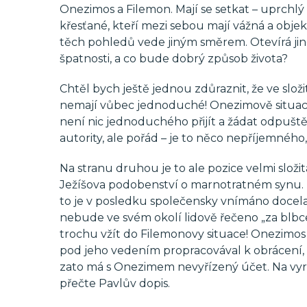
Onezimos a Filemon. Mají se setkat – uprchlý 
křesťané, kteří mezi sebou mají vážná a obje
těch pohledů vede jiným směrem. Otevírá jin
špatnosti, a co bude dobrý způsob života?
Chtěl bych ještě jednou zdůraznit, že ve složi
nemají vůbec jednoduché! Onezimově situaci a
není nic jednoduchého přijít a žádat odpuštěn
autority, ale pořád – je to něco nepříjemného
Na stranu druhou je to ale pozice velmi složit
Ježíšova podobenství o marnotratném synu. T
to je v posledku společensky vnímáno docela 
nebude ve svém okolí lidově řečeno „za blbce
trochu vžít do Filemonovy situace! Onezim
pod jeho vedením propracovával k obrácení, 
zato má s Onezimem nevyřízený účet. Na vyro
přečte Pavlův dopis.