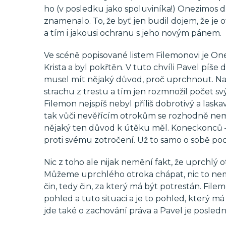
ho (v posledku jako spoluviníka!) Onezimos dr
znamenalo. To, že byť jen budil dojem, že je
a tím i jakousi ochranu s jeho novým pánem.
Ve scéně popisované listem Filemonovi je One
Krista a byl pokřtěn. V tuto chvíli Pavel píše
musel mít nějaký důvod, proč uprchnout. Nas
strachu z trestu a tím jen rozmnožil počet svý
Filemon nejspíš nebyl příliš dobrotivý a lask
tak vůči nevěřícím otrokům se rozhodně nemu
nějaký ten důvod k útěku měl. Koneckonců – n
proti svému zotročení. Už to samo o sobě poc
Nic z toho ale nijak nemění fakt, že uprchlý
Můžeme uprchlého otroka chápat, nic to nemě
čin, tedy čin, za který má být potrestán. Filem
pohled a tuto situaci a je to pohled, který
jde také o zachování práva a Pavel je poslední