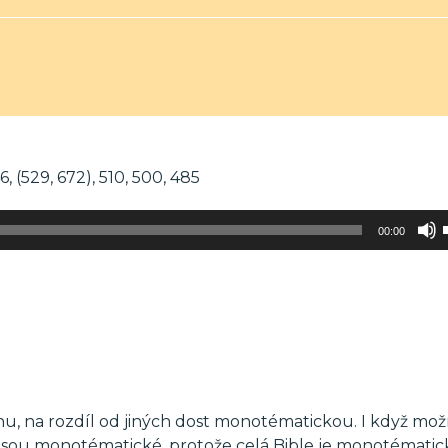
, (529, 672), 510, 500, 485
00:00
u, na rozdíl od jiných dost monotématickou. I když mo
 jsou monotématické, protože celá Bible je monotématic