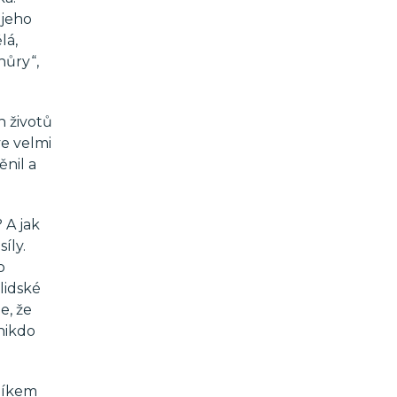
 jeho
lá,
hůry“,
h životů
ve velmi
ěnil a
 A jak
íly.
o
 lidské
e, že
nikdo
dníkem