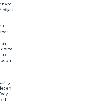
dy něco
přijetí
jal
zimos
, že
ho domě,
zimos
 bouří
.
restný
e jeden
Tady
ostí.