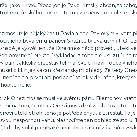
žel jako klíště. Přece jen je Pavel římský občan, to teh
 otrokem římského občana, to mu zaručovalo společenské 
zimos už je nějaký čas u Pavla a pod Pavlovým vlivem při
 dopis jeho bývalému pánovi. Snaží se ty dva usmířit. One
nadě je vysvětlení, že Onezimos něco provedl, utekl ve
ch provinění. Někteří vykladači z toho ale usuzují i na to
avý pán. Jakkoliv představitel maličké církevní obce v je
sel cítit nijak vázán křesťanskými ohledy. Že tedy One
ení to ani první ani poslední otrok v dějinách, který se
hopitelné je.
 otrok Onezimos se musí ke svému pánu Filemonovi vrátit
ní na tom, že otrok Onezimos zdrhl ze služby a to je t
onovi utekl otrok, toho je potřeba chytit a ztrestat. To j
 má svou nespornou váhu. Neshoďme ten pohled ze stolu. 
, kdo by volal po nějaké anarchii a rušení zákonů a zvykl