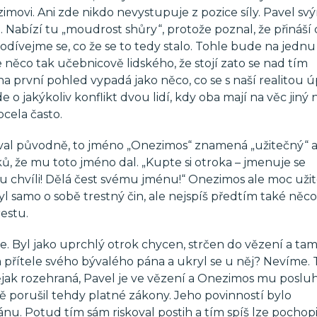
ovi. Ani zde nikdo nevystupuje z pozice síly. Pavel sv
 Nabízí tu „moudrost shůry“, protože poznal, že přináší
dívejme se, co že se to tedy stalo. Tohle bude na jednu
e něco tak učebnicově lidského, že stojí zato se nad tím
 na první pohled vypadá jako něco, co se s naší realitou 
e o jakýkoliv konflikt dvou lidí, kdy oba mají na věc jiný 
ocela často.
oval původně, to jméno „Onezimos“ znamená „užitečný“ a 
, že mu toto jméno dal. „Kupte si otroka – jmenuje se
ou chvíli! Dělá čest svému jménu!“ Onezimos ale moc uži
byl samo o sobě trestný čin, ale nejspíš předtím také něc
restu.
. Byl jako uprchlý otrok chycen, strčen do vězení a tam
 přítele svého bývalého pána a ukryl se u něj? Nevíme. T
nějak rozehraná, Pavel je ve vězení a Onezimos mu posluh
ě porušil tehdy platné zákony. Jeho povinností bylo
. Potud tím sám riskoval postih a tím spíš lze pochopit