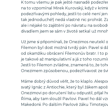
K tomu všemu je pak ještě nasnadě podezření
na to vzpomínal Mirek Kurovský, když v kriminá
podezřívavými pohledy, jestli to celé není je
tak jednoduché!) nedá vlastně nic prohrát. Za
ale i nějaké to zajištění po návratu na svob
divadlem jsem se sám v životě setkal už mnoh
Už jsme si připomínali, že Onezimos neutekl o
Filemon byl dost možná tvrdý pán. Pavel si dá
od okamžiku obrácení Filemonův bratr. I to 
je takové až manipulativní a já z toho rozum
Jestli to Filemon zvládne, znamená to, že t
Onezimem způsobenou, podezřívavost ze švi
Máme dobrý důvod věřit, že to klaplo. Alespo
svatý Ignác z Antiochie, který byl žákem apoš
Onezimovi po doručení listu odpustil, přijal ho
Říma, aby tam sloužil Pavlovi. Pavel ho dál vz
Makedonii. Po dalším Pavlově žáku Timotejov