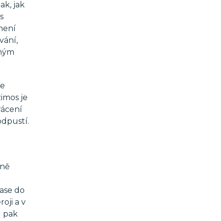
ak, jak
s
 není
vání,
žným
že
zimos je
rácení
odpustí.
tně
zase do
oji a v
d pak