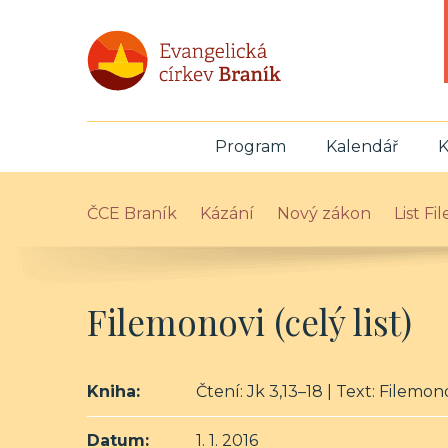
Program
Kalendář
K
ČCE Braník
Kázání
Nový zákon
List F
Filemonovi (celý list)
Kniha:
Čtení: Jk 3,13–18 | Text: Filemonov
Datum:
1. 1. 2016