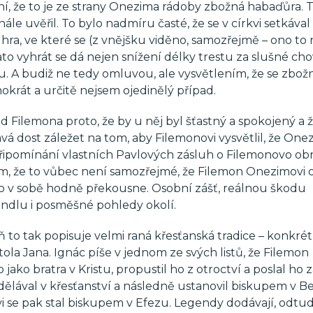
, že to je ze strany Onezima rádoby zbožná habaďůra. T
le uvěřil. To bylo nadmíru časté, že se v církvi setkával 
n hra, ve které se (z vnějšku viděno, samozřejmě – ono to
to vyhrát se dá nejen snížení délky trestu za slušné cho
odu. A budiž ne tedy omluvou, ale vysvětlením, že se zbo
okrát a určitě nejsem ojedinělý případ.
d Filemona proto, že by u něj byl šťastný a spokojený a 
vá dost záležet na tom, aby Filemonovi vysvětlil, že One
připomínání vlastních Pavlových zásluh o Filemonovo ob
ím, že to vůbec není samozřejmé, že Filemon Onezimovi 
oho v sobě hodně překousne. Osobní zášť, reálnou škodu
ndlu i posměšné pohledy okolí.
ň to tak popisuje velmi raná křesťanská tradice – konkré
tola Jana. Ignác píše v jednom ze svých listů, že Filemon
 jako bratra v Kristu, propustil ho z otroctví a poslal ho 
dělával v křesťanství a následně ustanovil biskupem v Ber
i se pak stal biskupem v Efezu. Legendy dodávají, odtu