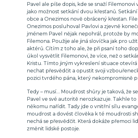
Pavel ale píše dopis, kde se snaží Filemonovi vy
jako možnost setkání dvou křesťanů. Setkání
obce a Onezimos nově obrácený křesťan. Filem
Onezimos posluhoval Pavlovi a zjevně konečně
jménem Pavel nějak nepohrál, protože by moh
Filemona. Použije ale jiná slovíčka jak pro už
aktérů. Cítím z toho ale, že při psaní toho d
úkol vysvětlit Filemonovi, že více, než o set
Kristu. Tímto jiným vykreslení situace oteví
nechat přesvědčit a opustit svoji vzbouřeneck
pozici tvrdého pána, který nekompromisně p
Tedy – musí… Moudrost shůry je taková, že se
Pavel ve své autoritě nerozkazuje. Takhle to 
někomu nařídit. Tady jde o vnitřní sílu evan
moudrost a dovést člověka k té moudrosti sh
nechá se přesvědčit. Která dokáže přemoci lid
změnit lidské postoje.