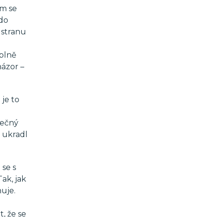
ým se
 do
 stranu
úplně
názor –
je to
tečný
o ukradl
 se s
ak, jak
uje.
, že se