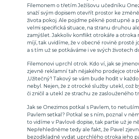
Filemonem o třetím Ježíšovu učedníku Onezim
snaží svým dopisem otevřít prostor ke změně.
života pokoj. Ale pojďme pěkně postupně a po
velmi specifická situace, na stranu druhou al
zamýšlet. Jakkoliv konflikt otrokáře a otroka
míjí, tak uvidíme, že v obecné rovině prostě jd
a s tím už se potkáváme i ve svých životech d
Filemonovi uprchl otrok. Kdo ví, jak se jmen
zjevně reklamní tah nějakého prodejce otroků
‚Užitečný‘! Takový se vám bude hodit v každ
nebyl. Nejen, že z otrocké služby utekl, což 
či zničil a utekl ze strachu ze zaslouženého t
Jak se Onezimos potkal s Pavlem, to netušíme
Pavlem setkal? Potkal se s ním, poznal v něm
to vidíme v Pavlově dopise, tak partie už je 
Nepřehledněme tedy ale fakt, že Pavel zjevn
bezodkladně vydat uprchlého otroka jeho pánu