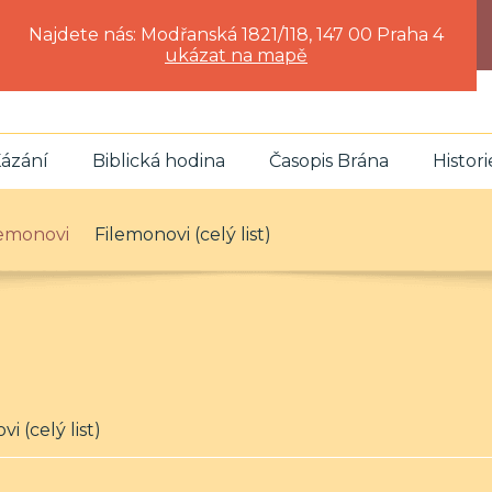
Najdete nás: Modřanská 1821/118, 147 00 Praha 4
ukázat na mapě
ázání
Biblická hodina
Časopis Brána
Histori
ilemonovi
Filemonovi (celý list)
i (celý list)