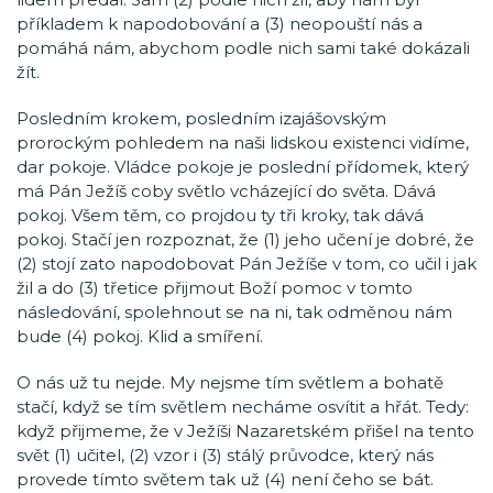
příkladem k napodobování a (3) neopouští nás a
pomáhá nám, abychom podle nich sami také dokázali
žít.
Posledním krokem, posledním izajášovským
prorockým pohledem na naši lidskou existenci vidíme,
dar pokoje. Vládce pokoje je poslední přídomek, který
má Pán Ježíš coby světlo vcházející do světa. Dává
pokoj. Všem těm, co projdou ty tři kroky, tak dává
pokoj. Stačí jen rozpoznat, že (1) jeho učení je dobré, že
(2) stojí zato napodobovat Pán Ježíše v tom, co učil i jak
žil a do (3) třetice přijmout Boží pomoc v tomto
následování, spolehnout se na ni, tak odměnou nám
bude (4) pokoj. Klid a smíření.
O nás už tu nejde. My nejsme tím světlem a bohatě
stačí, když se tím světlem necháme osvítit a hřát. Tedy:
když přijmeme, že v Ježíši Nazaretském přišel na tento
svět (1) učitel, (2) vzor i (3) stálý průvodce, který nás
provede tímto světem tak už (4) není čeho se bát.