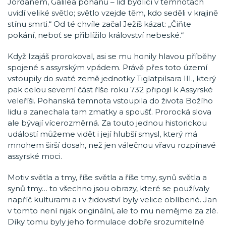
Jordánem, Galilea pohanů – lid bydlící v temnotách
uvidí veliké světlo; světlo vzejde těm, kdo seděli v krajině
stínu smrti.“ Od té chvíle začal Ježíš kázat: „Čiňte
pokání, neboť se přiblížilo království nebeské.“
Když Izajáš prorokoval, asi se mu honily hlavou příběhy
spojené s assyrským vpádem. Právě přes toto území
vstoupily do svaté země jednotky Tiglatpilsara III., který
pak celou severní část říše roku 732 připojil k Assyrské
veleříši. Pohanská temnota vstoupila do života Božího
lidu a zanechala tam zmatky a spoušť. Prorocká slova
ale bývají vícerozměrná. Za touto jednou historickou
událostí můžeme vidět i její hlubší smysl, který má
mnohem širší dosah, než jen válečnou vřavu rozpínavé
assyrské moci.
Motiv světla a tmy, říše světla a říše tmy, synů světla a
synů tmy… to všechno jsou obrazy, které se používaly
napříč kulturami a i v židovství byly velice oblíbené. Jan
v tomto není nijak originální, ale to mu nemějme za zlé.
Díky tomu byly jeho formulace dobře srozumitelné