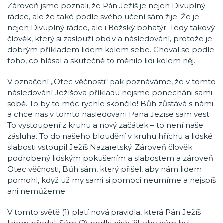
Zároveň jsme poznali, že Pán Ježíš je nejen Divuplný
rádce, ale že také podle svého učení sám žije. Že je
nejen Divuplný rádce, ale i Božský bohatýr. Tedy takový
člověk, který si zaslouží obdiv a následování, protože je
dobrým příkladem lidem kolem sebe. Choval se podle
toho, co hlásal a skutečně to měnilo lidi kolem něj.
V označení „Otec věčnosti“ pak poznáváme, že v tomto
následování Ježíšova příkladu nejsme ponecháni sami
sobě. To by to móc rychle skončilo! Bůh zůstává s námi
a chce nás v tomto následování Pána Ježíše sám vést.
To vystoupení z kruhu a nový začátek – to není naše
zásluha. To do našeho bloudění v kruhu hříchu a lidské
slabosti vstoupil Ježíš Nazaretský. Zároveň člověk
podrobený lidským pokušením a slabostem a zároveň
Otec věčnosti, Bůh sám, který přišel, aby nám lidem
pomohl, když už my sami si pomoci neumíme a nejspíš
ani nemůžeme.
V tomto světě (1) platí nová pravidla, která Pán Ježíš
lidem předal. Sám (2) podle nich žil, aby nám byl