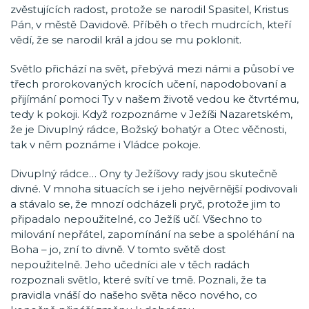
zvěstujících radost, protože se narodil Spasitel, Kristus
Pán, v městě Davidově. Příběh o třech mudrcích, kteří
vědí, že se narodil král a jdou se mu poklonit.
Světlo přichází na svět, přebývá mezi námi a působí ve
třech prorokovaných krocích učení, napodobovaní a
přijímání pomoci Ty v našem životě vedou ke čtvrtému,
tedy k pokoji. Když rozpoznáme v Ježíši Nazaretském,
že je Divuplný rádce, Božský bohatýr a Otec věčnosti,
tak v něm poznáme i Vládce pokoje.
Divuplný rádce… Ony ty Ježíšovy rady jsou skutečně
divné. V mnoha situacích se i jeho nejvěrnější podivovali
a stávalo se, že mnozí odcházeli pryč, protože jim to
připadalo nepoužitelné, co Ježíš učí. Všechno to
milování nepřátel, zapomínání na sebe a spoléhání na
Boha – jo, zní to divně. V tomto světě dost
nepoužitelně. Jeho učedníci ale v těch radách
rozpoznali světlo, které svítí ve tmě. Poznali, že ta
pravidla vnáší do našeho světa něco nového, co