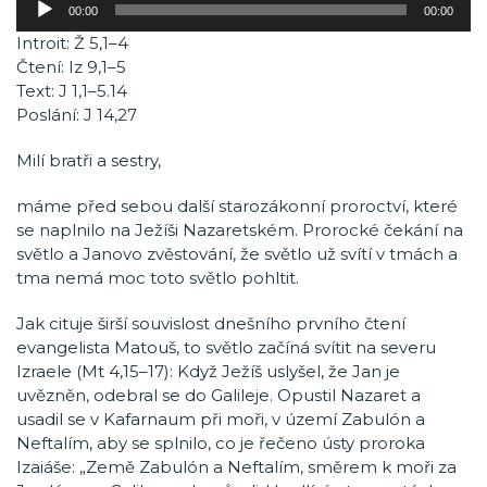
00:00
00:00
přehrávač
Introit: Ž 5,1–4
Čtení: Iz 9,1–5
Text: J 1,1–5.14
Poslání: J 14,27
Milí bratři a sestry,
máme před sebou další starozákonní proroctví, které
se naplnilo na Ježíši Nazaretském. Prorocké čekání na
světlo a Janovo zvěstování, že světlo už svítí v tmách a
tma nemá moc toto světlo pohltit.
Jak cituje širší souvislost dnešního prvního čtení
evangelista Matouš, to světlo začíná svítit na severu
Izraele (Mt 4,15–17): Když Ježíš uslyšel, že Jan je
uvězněn, odebral se do Galileje. Opustil Nazaret a
usadil se v Kafarnaum při moři, v území Zabulón a
Neftalím, aby se splnilo, co je řečeno ústy proroka
Izaiáše: „Země Zabulón a Neftalím, směrem k moři za