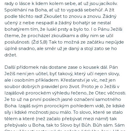
rady o lásce k lidem kolem sebe, ať už jsou jacíkoliv.
Spoléhání na Boha, ať už to vypadá sebehůř. A žít
podle těchto rad! Zkoušet to znovu a znovu. Žádný
učený z nebe nespadl a žádný bohatýr se nestal
bohatýrem tím, že luskl prsty a bylo to. I o Pánu Ježíši
čteme, že procházel zkouškami a díky nim se učil
poslušnosti. (Žd 5,8) Tak to možná ze začátku nepůjde
úplně snadno, ale směr už je daný a stojí zato se ho
držet.
Další přídomek nás dostane zase o kousek dál. Pán
Ježíš není jen učitel, byť takový, který učí nejen slovy,
ale i osobním příkladem. Křesťanství je víc, než jen
soubor dobrých pravidel pro život. Proto je o Ježíši v
Izajášově prorockém výhledu řečeno, že Otec věčnosti.
Je to už na první poslech jasné označení samotného
Boha. Izajáš svým prorockým pohledem vidě, že lidské
síly i lidské možnosti jsou málo. To slovo, které se stalo
tělem a které (než začalo přebývat mezi námi!) tak
přebývalo u Boha, tak to Slovo byl Bůh. Bůh sám. Sám