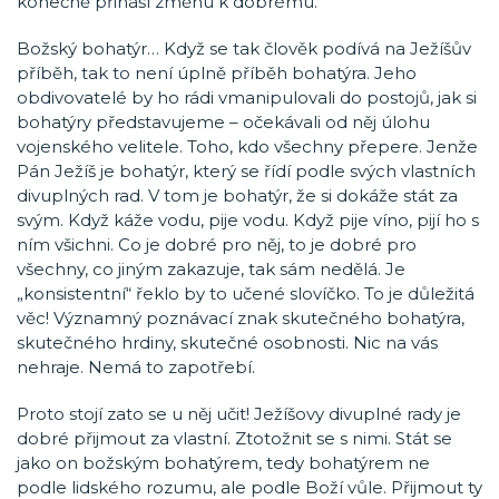
konečně přináší změnu k dobrému.
Božský bohatýr… Když se tak člověk podívá na Ježíšův
příběh, tak to není úplně příběh bohatýra. Jeho
obdivovatelé by ho rádi vmanipulovali do postojů, jak si
bohatýry představujeme – očekávali od něj úlohu
vojenského velitele. Toho, kdo všechny přepere. Jenže
Pán Ježíš je bohatýr, který se řídí podle svých vlastních
divuplných rad. V tom je bohatýr, že si dokáže stát za
svým. Když káže vodu, pije vodu. Když pije víno, pijí ho s
ním všichni. Co je dobré pro něj, to je dobré pro
všechny, co jiným zakazuje, tak sám nedělá. Je
„konsistentní“ řeklo by to učené slovíčko. To je důležitá
věc! Významný poznávací znak skutečného bohatýra,
skutečného hrdiny, skutečné osobnosti. Nic na vás
nehraje. Nemá to zapotřebí.
Proto stojí zato se u něj učit! Ježíšovy divuplné rady je
dobré přijmout za vlastní. Ztotožnit se s nimi. Stát se
jako on božským bohatýrem, tedy bohatýrem ne
podle lidského rozumu, ale podle Boží vůle. Přijmout ty