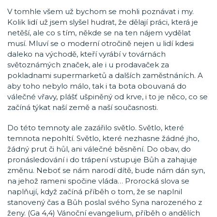
V tomhle všem už bychom se mohli poznávat i my.
Kolik lidí už jsem slyšel hudrat, že dělají práci, která je
netěší, ale co s tím, někde se na ten nájem vydělat
musí. Mluví se o moderní otročině nejen u lidí kdesi
daleko na východě, kteří vyrábí v továrnách
světoznámých značek, ale i u prodavaček za
pokladnami supermarketů a dalších zaměstnáních. A
aby toho nebylo málo, tak i ta bota obouvaná do
válečné vřavy, plášť ušpiněný od krve, i to je něco, co se
začíná týkat naší země a naší současnosti.
Do této temnoty ale zazářilo světlo. Světlo, které
temnota nepohltí. Světlo, které nezhasne žádné jho,
žádný prut či hůl, ani válečné běsnění. Do obav, do
pronásledování i do trápení vstupuje Bůh a zahajuje
změnu. Neboť se nám narodí dítě, bude nám dán syn,
na jehož rameni spočine vláda… Prorocká slova se
naplňují, když začíná příběh o tom, že se naplnil
stanovený čas a Bůh poslal svého Syna narozeného z
ženy. (Ga 4,4) Vánoční evangelium, příběh o andělích