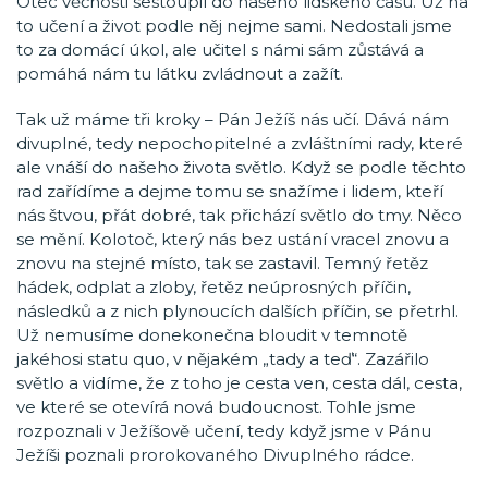
Otec věčnosti sestoupil do našeho lidského času. Už na
to učení a život podle něj nejme sami. Nedostali jsme
to za domácí úkol, ale učitel s námi sám zůstává a
pomáhá nám tu látku zvládnout a zažít.
Tak už máme tři kroky – Pán Ježíš nás učí. Dává nám
divuplné, tedy nepochopitelné a zvláštními rady, které
ale vnáší do našeho života světlo. Když se podle těchto
rad zařídíme a dejme tomu se snažíme i lidem, kteří
nás štvou, přát dobré, tak přichází světlo do tmy. Něco
se mění. Kolotoč, který nás bez ustání vracel znovu a
znovu na stejné místo, tak se zastavil. Temný řetěz
hádek, odplat a zloby, řetěz neúprosných příčin,
následků a z nich plynoucích dalších příčin, se přetrhl.
Už nemusíme donekonečna bloudit v temnotě
jakéhosi statu quo, v nějakém „tady a teď“. Zazářilo
světlo a vidíme, že z toho je cesta ven, cesta dál, cesta,
ve které se otevírá nová budoucnost. Tohle jsme
rozpoznali v Ježíšově učení, tedy když jsme v Pánu
Ježíši poznali prorokovaného Divuplného rádce.