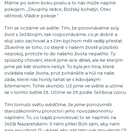
Máme po svém boku posilu a to nás může naplnit
pokojem. „Divuplný rádce, Božský bohatýr, Otec
věčnosti, Vládce pokoje.“
Tím se ocitáme ve světle. Tím, že porovnáváme svůj
život s Ježíšovým, tak rozpoznáváme, co je dobré a
stojí zato zachovat a s čím bychom měli raději přestat.
Zbavíme se toho, co stejně v našem životě působilo
nepokoj, protože to do našeho života nepatřilo. Ty
způsoby chování, které jsme sice dělali, ale ke kterým
jsme jak lidé stvořeni nebyli. To byla jen tma, která
ovládala naše života, prut poháněče a hůl na naše
záda, které nás honily tahat se s kdovíjakým
břemenem. Tohle skončilo. Už jsme ve světle a učíme
se v tomto světle žít. Učíme se žít podle Ježíšova vzoru.
Tím tomuto světu svědčíme, že jsme porozuměli
starozákonnímu proroctví i jeho novozákonnímu
naplnění. To, co Izajáš prorokoval, to se naplnilo na
Ježíši Nazaretském. V něm přišel Bůh sám, aby nám
svoji moudrost (1) ukázal, aby nás této své moudrosti (2)