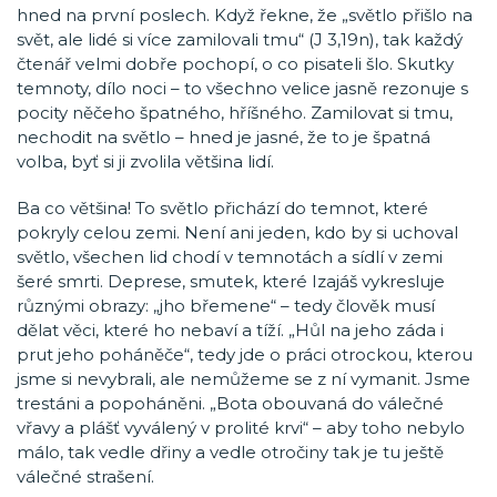
hned na první poslech. Když řekne, že „světlo přišlo na
svět, ale lidé si více zamilovali tmu“ (J 3,19n), tak každý
čtenář velmi dobře pochopí, o co pisateli šlo. Skutky
temnoty, dílo noci – to všechno velice jasně rezonuje s
pocity něčeho špatného, hříšného. Zamilovat si tmu,
nechodit na světlo – hned je jasné, že to je špatná
volba, byť si ji zvolila většina lidí.
Ba co většina! To světlo přichází do temnot, které
pokryly celou zemi. Není ani jeden, kdo by si uchoval
světlo, všechen lid chodí v temnotách a sídlí v zemi
šeré smrti. Deprese, smutek, které Izajáš vykresluje
různými obrazy: „jho břemene“ – tedy člověk musí
dělat věci, které ho nebaví a tíží. „Hůl na jeho záda i
prut jeho poháněče“, tedy jde o práci otrockou, kterou
jsme si nevybrali, ale nemůžeme se z ní vymanit. Jsme
trestáni a popoháněni. „Bota obouvaná do válečné
vřavy a plášť vyválený v prolité krvi“ – aby toho nebylo
málo, tak vedle dřiny a vedle otročiny tak je tu ještě
válečné strašení.