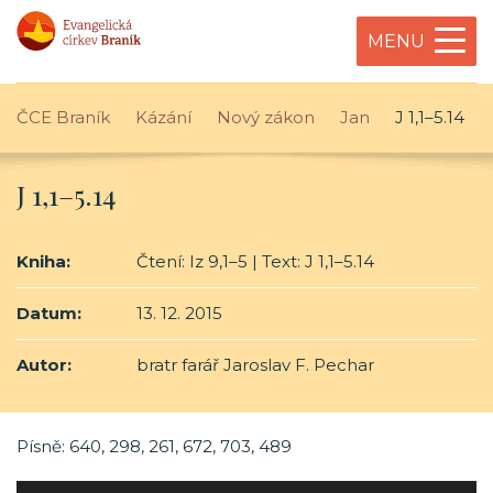
MENU
ČCE Braník
Kázání
Nový zákon
Jan
J 1,1–5.14
J 1,1–5.14
Kniha:
Čtení: Iz 9,1–5 | Text: J 1,1–5.14
Datum:
13. 12. 2015
Autor:
bratr farář Jaroslav F. Pechar
Písně: 640, 298, 261, 672, 703, 489
Audio