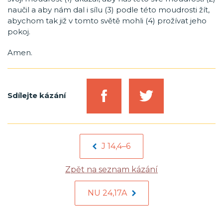
naučil a aby nám dal i sílu (3) podle této moudrosti žít,
abychom tak již v tomto světě mohli (4) prožívat jeho
pokoj.
Amen.
Sdílejte kázání
J 14,4–6
Zpět na seznam kázání
NU 24,17A