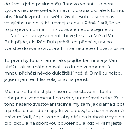
do života jeho posluchačů. Janovo volání – to není
výzva k nápravě světa, k mravní dokonalost, ale k tomu,
aby člověk vpustil do svého života Boha. Jsem hlas
volajícího na poušti: Urovnejte cestu Páně! Jistě, že se
to projeví v normálním životě, ale neobracejme to
pořadí. Janova výzva není chovejte se slušně a Pán
Bůh přijde, ale Pán Bůh právě teď přichází, tak ho
vpusťte do svého života a tím se začnete chovat slušně.
To první by totiž znamenalo: pojďte ke mně a já Vám
ukážu, jak se máte chovat. To druhé znamená: Za
mnou přichází někdo důležitější než já. O mě tu nejde,
já jsem jen ten hlas volajícího na poušti.
Možná, že tohle chybí našemu zvěstování – tahle
schopnost zapomenut na sebe, umenšovat sebe. Že z
toho našeho zvěstování trčíme my sami jak sláma z bot
a protože nás lidé znají jak svoje boty, tak nám nevěří. A
právem. Vidí, že je zveme, aby přišli na bohoslužby a na
biblickou a na sborovou dovolenou a kdo ví kam ještě…