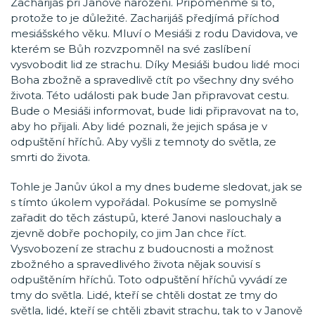
Zacharijáš při Janově narození. Připomeňme si to,
protože to je důležité. Zacharijáš předjímá příchod
mesiášského věku. Mluví o Mesiáši z rodu Davidova, ve
kterém se Bůh rozvzpomněl na své zaslíbení
vysvobodit lid ze strachu. Díky Mesiáši budou lidé moci
Boha zbožně a spravedlivě ctít po všechny dny svého
života. Této události pak bude Jan připravovat cestu.
Bude o Mesiáši informovat, bude lidi připravovat na to,
aby ho přijali. Aby lidé poznali, že jejich spása je v
odpuštění hříchů. Aby vyšli z temnoty do světla, ze
smrti do života.
Tohle je Janův úkol a my dnes budeme sledovat, jak se
s tímto úkolem vypořádal. Pokusíme se pomyslně
zařadit do těch zástupů, které Janovi naslouchaly a
zjevně dobře pochopily, co jim Jan chce říct.
Vysvobození ze strachu z budoucnosti a možnost
zbožného a spravedlivého života nějak souvisí s
odpuštěním hříchů. Toto odpuštění hříchů vyvádí ze
tmy do světla. Lidé, kteří se chtěli dostat ze tmy do
světla, lidé, kteří se chtěli zbavit strachu, tak to v Janově