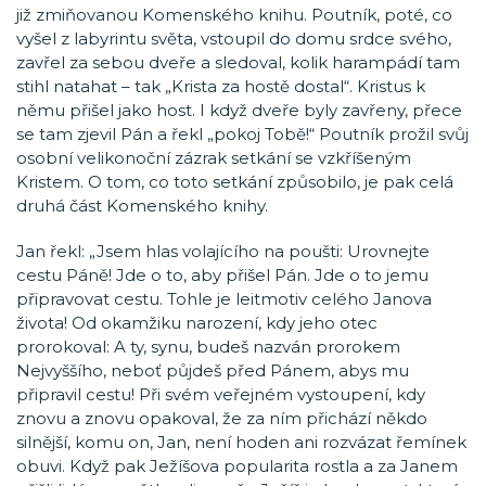
již zmiňovanou Komenského knihu. Poutník, poté, co
vyšel z labyrintu světa, vstoupil do domu srdce svého,
zavřel za sebou dveře a sledoval, kolik harampádí tam
stihl natahat – tak „Krista za hostě dostal“. Kristus k
němu přišel jako host. I když dveře byly zavřeny, přece
se tam zjevil Pán a řekl „pokoj Tobě!“ Poutník prožil svůj
osobní velikonoční zázrak setkání se vzkříšeným
Kristem. O tom, co toto setkání způsobilo, je pak celá
druhá část Komenského knihy.
Jan řekl: „Jsem hlas volajícího na poušti: Urovnejte
cestu Páně! Jde o to, aby přišel Pán. Jde o to jemu
připravovat cestu. Tohle je leitmotiv celého Janova
života! Od okamžiku narození, kdy jeho otec
prorokoval: A ty, synu, budeš nazván prorokem
Nejvyššího, neboť půjdeš před Pánem, abys mu
připravil cestu! Při svém veřejném vystoupení, kdy
znovu a znovu opakoval, že za ním přichází někdo
silnější, komu on, Jan, není hoden ani rozvázat řemínek
obuvi. Když pak Ježíšova popularita rostla a za Janem