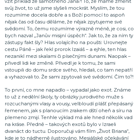
vzít příklad ze samotného Jana?! To, že máme změnit
svůj život, to už jsme slyšeli mockrát. Myslím, že tou
rozumíme docela dobře a s Boží pomocí to aspoň
nějak čas od času děláme, že nějak zpytujeme své
svědomí. To, čemu rozumíme výrazně méně, je cosi, co
bych nazval „Janův misijní úspěch“. Jak to, že za ním ty
zástupy fakt šly? Hlas volajícího na poušti: Urovnejte
cestu Páně – jak řekl prorok Izaiáš – a ejhle, ten hlas
nezanikl mezi skalami či písečnými dunami. Naopak –
přivedl lidi ke změně. Přivedl je k tomu, že sami
vstoupili do domu srdce svého, hledali, co tam nepatří
a vyhazovali to. Že sami zpytovali své svědomí. Čím to?!
To první, co mne napadlo – vypadal jako exot. Známe
to už z nedělní školy, ty obrázky jurodivého muže s
rozcuchanými vlasy a vousy, velbloudí plášť přepásaný
řemenem, jak s planoucím zrakem dští oheň a síru na
plemeno zmijí. Tenhle výklad má ale hned několik vad
na kráse. Předně – takových exotů bylo v Izraeli
dvanáct do tuctu. Doporučuji vám film „Život Briana“,
kde je to nádherně ilustrováno. Mesiášské očekávání