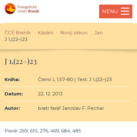
MENU
ČCE Braník
Kázání
Nový zákon
Jan
J 1,(22–)23
J 1,(22–)23
Kniha:
Čtení: L 1,57–80 | Text: J 1,(22–)23
Datum:
22. 12. 2013
Autor:
bratr farář Jaroslav F. Pechar
Písně: 269, 610, 276, 469, 684, 485