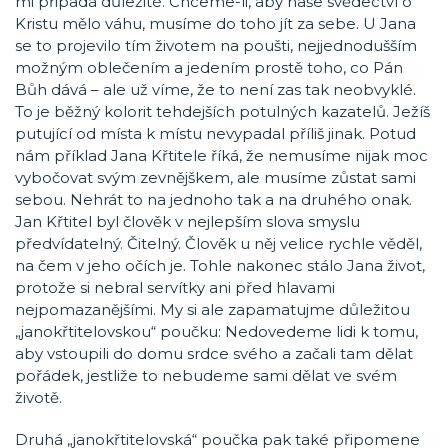
mi připadá důležité. Chceme-li, aby naše svědectví o
Kristu mělo váhu, musíme do toho jít za sebe. U Jana
se to projevilo tím životem na poušti, nejjednodušším
možným oblečením a jedením prostě toho, co Pán
Bůh dává – ale už víme, že to není zas tak neobvyklé.
To je běžný kolorit tehdejších potulných kazatelů. Ježíš
putující od místa k místu nevypadal příliš jinak. Potud
nám příklad Jana Křtitele říká, že nemusíme nijak moc
vybočovat svým zevnějškem, ale musíme zůstat sami
sebou. Nehrát to na jednoho tak a na druhého onak.
Jan Křtitel byl člověk v nejlepším slova smyslu
předvídatelný. Čitelný. Člověk u něj velice rychle věděl,
na čem v jeho očích je. Tohle nakonec stálo Jana život,
protože si nebral servítky ani před hlavami
nejpomazanějšími. My si ale zapamatujme důležitou
„janokřtitelovskou“ poučku: Nedovedeme lidi k tomu,
aby vstoupili do domu srdce svého a začali tam dělat
pořádek, jestliže to nebudeme sami dělat ve svém
životě.
Druhá „janokřtitelovská“ poučka pak také připomene