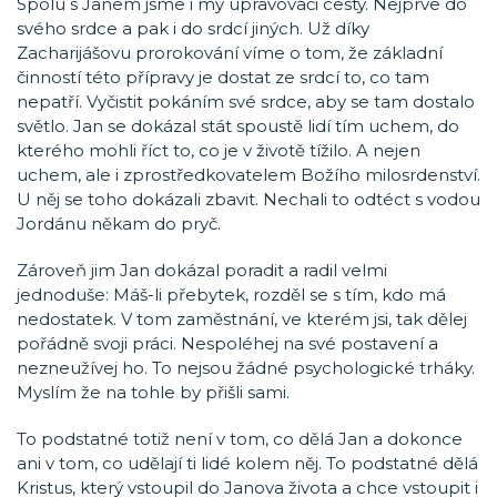
Spolu s Janem jsme i my upravovači cesty. Nejprve do
svého srdce a pak i do srdcí jiných. Už díky
Zacharijášovu prorokování víme o tom, že základní
činností této přípravy je dostat ze srdcí to, co tam
nepatří. Vyčistit pokáním své srdce, aby se tam dostalo
světlo. Jan se dokázal stát spoustě lidí tím uchem, do
kterého mohli říct to, co je v životě tížilo. A nejen
uchem, ale i zprostředkovatelem Božího milosrdenství.
U něj se toho dokázali zbavit. Nechali to odtéct s vodou
Jordánu někam do pryč.
Zároveň jim Jan dokázal poradit a radil velmi
jednoduše: Máš-li přebytek, rozděl se s tím, kdo má
nedostatek. V tom zaměstnání, ve kterém jsi, tak dělej
pořádně svoji práci. Nespoléhej na své postavení a
nezneužívej ho. To nejsou žádné psychologické trháky.
Myslím že na tohle by přišli sami.
To podstatné totiž není v tom, co dělá Jan a dokonce
ani v tom, co udělají ti lidé kolem něj. To podstatné dělá
Kristus, který vstoupil do Janova života a chce vstoupit i