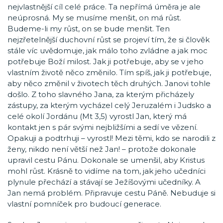
nejvlastnější cíl celé práce. Ta nepřímá úměra je ale
neúprosná. My se musíme menšit, on má růst.
Budeme-li my růst, on se bude menšit. Ten
nejzřetelnější duchovní růst se projeví tím, že si člověk
stále víc uvědomuje, jak málo toho zvládne a jak moc
potřebuje Boží milost. Jak ji potřebuje, aby se v jeho
vlastním životě něco změnilo. Tím spíš, jak ji potřebuje,
aby něco změnil v životech těch druhých. Janovi tohle
došlo. Z toho slavného Jana, za kterým přicházely
zástupy, za kterým vycházel celý Jeruzalém i Judsko a
celé okolí Jordánu (Mt 3,5) vyrostl Jan, který má
kontakt jen s pár svými nejbližšími a sedí ve vězení.
Opakuji a podtrhuji – vyrostl! Mezi těmi, kdo se narodili z
ženy, nikdo není větší než Jan! – protože dokonale
upravil cestu Pánu. Dokonale se umenšil, aby Kristus
mohl růst. Krásně to vidíme na tom, jak jeho učedníci
plynule přechází a stávají se Ježíšovými učedníky. A
Jan nemá problém. Připravuje cestu Páně. Nebuduje si
vlastní pomníček pro budoucí generace.