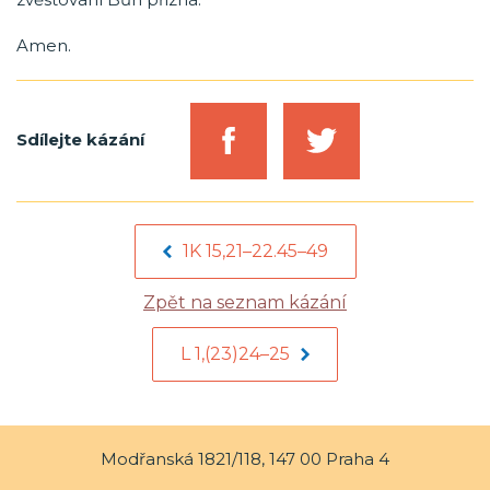
Amen.
Sdílejte kázání
1K 15,21–22.45–49
Zpět na seznam kázání
L 1,(23)24–25
Modřanská 1821/118, 147 00 Praha 4