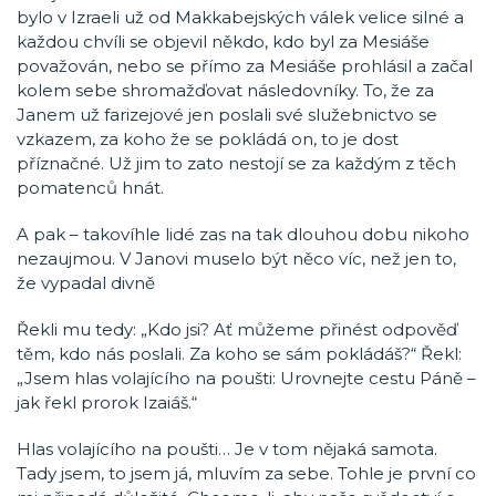
bylo v Izraeli už od Makkabejských válek velice silné a
každou chvíli se objevil někdo, kdo byl za Mesiáše
považován, nebo se přímo za Mesiáše prohlásil a začal
kolem sebe shromažďovat následovníky. To, že za
Janem už farizejové jen poslali své služebnictvo se
vzkazem, za koho že se pokládá on, to je dost
příznačné. Už jim to zato nestojí se za každým z těch
pomatenců hnát.
A pak – takovíhle lidé zas na tak dlouhou dobu nikoho
nezaujmou. V Janovi muselo být něco víc, než jen to,
že vypadal divně
Řekli mu tedy: „Kdo jsi? Ať můžeme přinést odpověď
těm, kdo nás poslali. Za koho se sám pokládáš?“ Řekl:
„Jsem hlas volajícího na poušti: Urovnejte cestu Páně –
jak řekl prorok Izaiáš.“
Hlas volajícího na poušti… Je v tom nějaká samota.
Tady jsem, to jsem já, mluvím za sebe. Tohle je první co