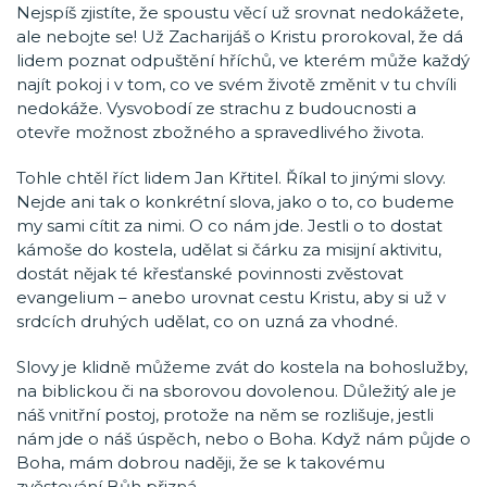
Nejspíš zjistíte, že spoustu věcí už srovnat nedokážete,
ale nebojte se! Už Zacharijáš o Kristu prorokoval, že dá
lidem poznat odpuštění hříchů, ve kterém může každý
najít pokoj i v tom, co ve svém životě změnit v tu chvíli
nedokáže. Vysvobodí ze strachu z budoucnosti a
otevře možnost zbožného a spravedlivého života.
Tohle chtěl říct lidem Jan Křtitel. Říkal to jinými slovy.
Nejde ani tak o konkrétní slova, jako o to, co budeme
my sami cítit za nimi. O co nám jde. Jestli o to dostat
kámoše do kostela, udělat si čárku za misijní aktivitu,
dostát nějak té křesťanské povinnosti zvěstovat
evangelium – anebo urovnat cestu Kristu, aby si už v
srdcích druhých udělat, co on uzná za vhodné.
Slovy je klidně můžeme zvát do kostela na bohoslužby,
na biblickou či na sborovou dovolenou. Důležitý ale je
náš vnitřní postoj, protože na něm se rozlišuje, jestli
nám jde o náš úspěch, nebo o Boha. Když nám půjde o
Boha, mám dobrou naději, že se k takovému
zvěstování Bůh přizná.