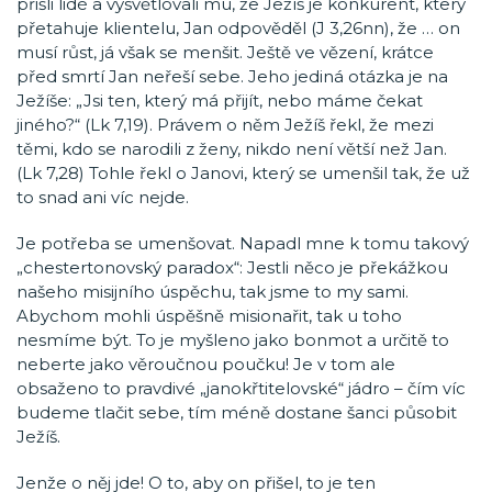
přišli lidé a vysvětlovali mu, že Ježíš je konkurent, který
přetahuje klientelu, Jan odpověděl (J 3,26nn), že … on
musí růst, já však se menšit. Ještě ve vězení, krátce
před smrtí Jan neřeší sebe. Jeho jediná otázka je na
Ježíše: „Jsi ten, který má přijít, nebo máme čekat
jiného?“ (Lk 7,19). Právem o něm Ježíš řekl, že mezi
těmi, kdo se narodili z ženy, nikdo není větší než Jan.
(Lk 7,28) Tohle řekl o Janovi, který se umenšil tak, že už
to snad ani víc nejde.
Je potřeba se umenšovat. Napadl mne k tomu takový
„chestertonovský paradox“: Jestli něco je překážkou
našeho misijního úspěchu, tak jsme to my sami.
Abychom mohli úspěšně misionařit, tak u toho
nesmíme být. To je myšleno jako bonmot a určitě to
neberte jako věroučnou poučku! Je v tom ale
obsaženo to pravdivé „janokřtitelovské“ jádro – čím víc
budeme tlačit sebe, tím méně dostane šanci působit
Ježíš.
Jenže o něj jde! O to, aby on přišel, to je ten