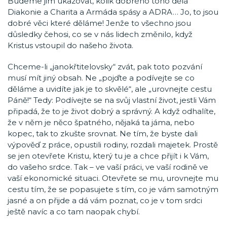
Budeme jim ukazovat, kolik dobrého toho dělá
Diakonie a Charita a Armáda spásy a ADRA… Jo, to jsou
dobré věci které děláme! Jenže to všechno jsou
důsledky čehosi, co se v nás lidech změnilo, když
Kristus vstoupil do našeho života.
Chceme-li „janokřtitelovsky“ zvát, pak toto pozvání
musí mít jiný obsah. Ne „pojďte a podívejte se co
děláme a uvidíte jak je to skvělé“, ale „urovnejte cestu
Páně!“ Tedy: Podívejte se na svůj vlastní život, jestli Vám
připadá, že to je život dobrý a správný. A když odhalíte,
že v něm je něco špatného, nějaká ta jáma, nebo
kopec, tak to zkušte srovnat. Ne tím, že byste dali
výpověď z práce, opustili rodiny, rozdali majetek. Prostě
se jen otevřete Kristu, který tu je a chce přijít i k Vám,
do vašeho srdce. Tak – ve vaší práci, ve vaší rodině ve
vaší ekonomické situaci. Otevřete se mu, urovnejte mu
cestu tím, že se popasujete s tím, co je vám samotným
jasné a on přijde a dá vám poznat, co je v tom srdci
ještě navíc a co tam naopak chybí.