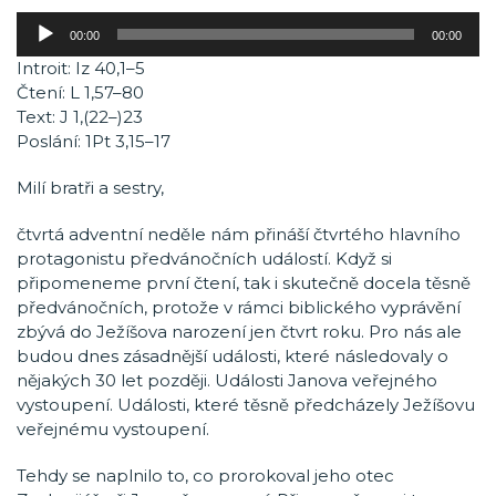
Audio
00:00
00:00
přehrávač
Introit: Iz 40,1–5
Čtení: L 1,57–80
Text: J 1,(22–)23
Poslání: 1Pt 3,15–17
Milí bratři a sestry,
čtvrtá adventní neděle nám přináší čtvrtého hlavního
protagonistu předvánočních událostí. Když si
připomeneme první čtení, tak i skutečně docela těsně
předvánočních, protože v rámci biblického vyprávění
zbývá do Ježíšova narození jen čtvrt roku. Pro nás ale
budou dnes zásadnější události, které následovaly o
nějakých 30 let později. Události Janova veřejného
vystoupení. Události, které těsně předcházely Ježíšovu
veřejnému vystoupení.
Tehdy se naplnilo to, co prorokoval jeho otec