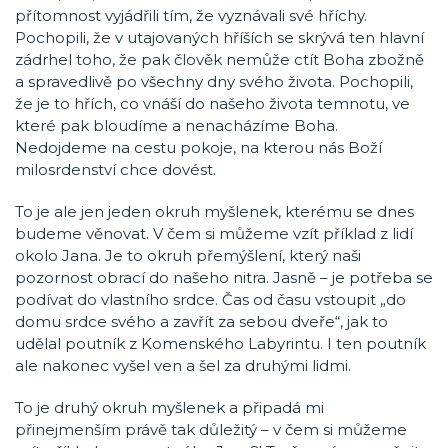
přítomnost vyjádřili tím, že vyznávali své hříchy.
Pochopili, že v utajovaných hříších se skrývá ten hlavní
zádrhel toho, že pak člověk nemůže ctít Boha zbožně
a spravedlivě po všechny dny svého života. Pochopili,
že je to hřích, co vnáší do našeho života temnotu, ve
které pak bloudíme a nenacházíme Boha.
Nedojdeme na cestu pokoje, na kterou nás Boží
milosrdenství chce dovést.
To je ale jen jeden okruh myšlenek, kterému se dnes
budeme věnovat. V čem si můžeme vzít příklad z lidí
okolo Jana. Je to okruh přemýšlení, který naši
pozornost obrací do našeho nitra. Jasně – je potřeba se
podívat do vlastního srdce. Čas od času vstoupit „do
domu srdce svého a zavřít za sebou dveře“, jak to
udělal poutník z Komenského Labyrintu. I ten poutník
ale nakonec vyšel ven a šel za druhými lidmi.
To je druhý okruh myšlenek a připadá mi
přinejmenším právě tak důležitý – v čem si můžeme