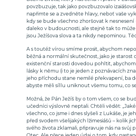
povzbuzuje, tak jako povzbuzovalo izaiášovské
napřimte se a zvedněte hlavy, neboť vaše vyko
kdy se bude všechno zhoršovat k nesnesení 
daleko v budoucnosti, ale stejně tak to můž
jsou Ježíšova slova a ta nikdy nepominou. T
A s toutéž vírou smíme prosit, abychom nepod
běžná a normální skutečnost, jako je starost o 
existenční starosti dovedou pohltit, abychom n
lásky k němu (i to je jeden z poznávacích zn
jeho příchodu stane nemilé překvapení, ba do
abyste měli síllu uniknout všemu tomu, co s
Možná, že Pán Ježíš by o tom všem, co se bud
učedníci výslovně neptali. Chtěli vědět: „Ja
všechno, co jsme i dnes slyšeli z Lukáše, je
před svodem všelijakých lžimesiášů – kolik jic
svého života zklamali, připravuje nás na svůj
Otec. Ale přece jeden údaj o tom, kdy nastan