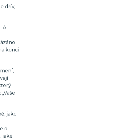
 dřív,
. A
 kázáno
na konci
amení,
vají
který
 „Vaše
ě, jako
e o
 jaké