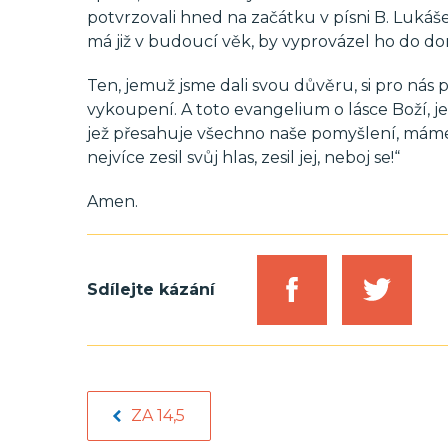
potvrzovali hned na začátku v písni B. Lukáše Pr
má již v budoucí věk, by vyprovázel ho do d
Ten, jemuž jsme dali svou důvěru, si pro nás 
vykoupení. A toto evangelium o lásce Boží, j
jež přesahuje všechno naše pomyšlení, máme z
nejvíce zesil svůj hlas, zesil jej, neboj se!“
Amen.
Sdílejte kázání
ZA 14,5