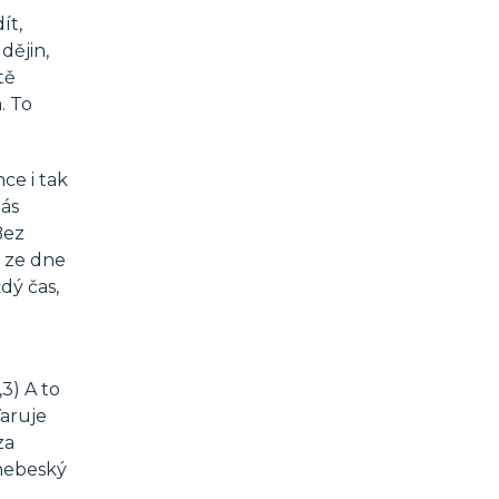
ít,
dějin,
tě
. To
ce i tak
nás
Bez
e ze dne
dý čas,
3) A to
Varuje
za
 nebeský