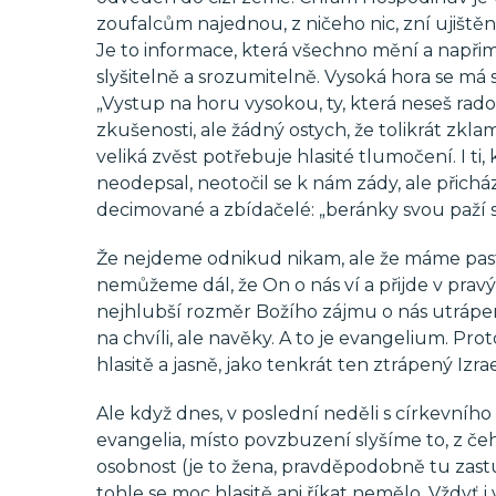
zoufalcům najednou, z ničeho nic, zní ujištěn
Je to informace, která všechno mění a napřim
slyšitelně a srozumitelně. Vysoká hora se má 
„Vystup na horu vysokou, ty, která neseš rados
zkušenosti, ale žádný ostych, že tolikrát zklam
veliká zvěst potřebuje hlasité tlumočení. I ti, 
neodepsal, neotočil se k nám zády, ale přichá
decimované a zbídačelé: „beránky svou paží s
Že nejdeme odnikud nikam, ale že máme pastýř
nemůžeme dál, že On o nás ví a přijde v pravý č
nejhlubší rozměr Božího zájmu o nás utrápe
na chvíli, ale navěky. A to je evangelium. Pr
hlasitě a jasně, jako tenkrát ten ztrápený Izrae
Ale když dnes, v poslední neděli s církevníh
evangelia, místo povzbuzení slyšíme to, z čeh
osobnost (je to žena, pravděpodobně tu zastu
tohle se moc hlasitě ani říkat nemělo. Vždyť i 