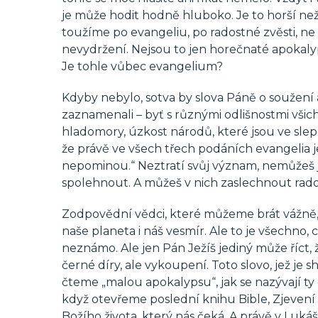
je může hodit hodně hluboko. Je to horší než
toužíme po evangeliu, po radostné zvěsti, ne
nevydržení. Nejsou to jen horečnaté apokalyp
Je tohle vůbec evangelium?
Kdyby nebylo, sotva by slova Páně o soužení
zaznamenali – byť s různými odlišnostmi všich
hladomory, úzkost národů, které jsou ve sle
že právě ve všech třech podáních evangelia j
nepominou.“ Neztratí svůj význam, nemůžeš 
spolehnout. A můžeš v nich zaslechnout rado
Zodpovědní vědci, které můžeme brát vážně, 
naše planeta i náš vesmír. Ale to je všechno,
neznámo. Ale jen Pán Ježíš jediný může říct, 
černé díry, ale vykoupení. Toto slovo, jež je
čteme „malou apokalypsu“, jak se nazývají ty
když otevřeme poslední knihu Bible, Zjeven
Božího života, který nás čeká. A právě v Lukášo