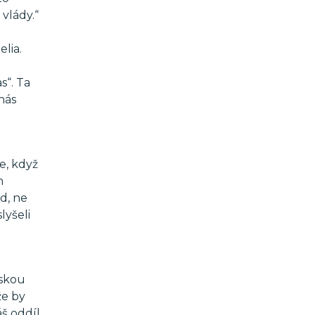
vlády.“
lia.
s“. Ta
 nás
e, když
n
d, ne
lyšeli
lskou
že by
áš oddíl