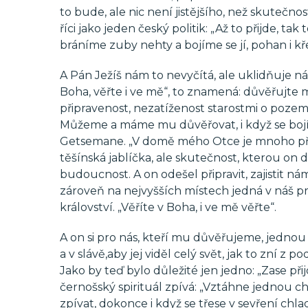
to bude, ale nic není jistějšího, než skutečno
říci jako jeden český politik: „Až to přijde, ta
bráníme zuby nehty a bojíme se jí, pohan i kře
A Pán Ježíš nám to nevyčítá, ale uklidňuje nás
Boha, věřte i ve mě“, to znamená: důvěřujte m
připravenost, nezatíženost starostmi o pozemsk
Můžeme a máme mu důvěřovat, i když se bojí
Getsemane. „V domě mého Otce je mnoho příb
těšínská jablíčka, ale skutečnost, kterou on
budoucnost. A on odešel připravit, zajistit ná
zároveň na nejvyšších místech jedná v náš 
království. „Věříte v Boha, i ve mě věřte“.
A on si pro nás, kteří mu důvěřujeme, jednou
a v slávě,aby jej viděl celý svět, jak to zní z
Jako by teď bylo důležité jen jedno: „Zase přij
černošský spirituál zpívá: „Vztáhne jednou ch
zpívat, dokonce i když se třese v sevření chlad