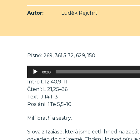
Autor:
Luděk Rejchrt
Písně: 269, 361,5 72, 629, 150
Audio
00:00
přehrávač
Introit: Iz 40,9–11
Čtení: L 21,25–36
Text: J 14,1–3
Poslání: 1Te 5,5–10
Milí bratří a sestry,
Slova z Izaiáše, která jsme četli hned na začátk
odveden do cizí země. Chrám Hospodinův je v