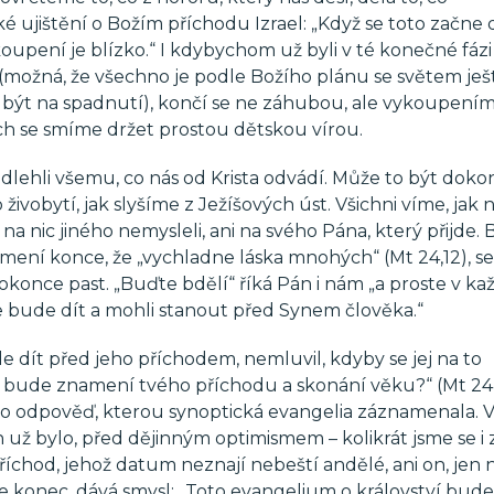
 ujištění o Božím příchodu Izrael: „Když se toto začne d
upení je blízko.“ I kdybychom už byli v té konečné fázi 
(možná, že všechno je podle Božího plánu se světem ješ
e být na spadnutí), končí se ne záhubou, ale vykoupením
ěch se smíme držet prostou dětskou vírou.
lehli všemu, co nás od Krista odvádí. Může to být dokon
živobytí, jak slyšíme z Ježíšových úst. Všichni víme, jak 
a nic jiného nemysleli, ani na svého Pána, který přijde. 
amení konce, že „vychladne láska mnohých“ (Mt 24,12), s
konce past. „Buďte bdělí“ říká Pán i nám „a proste v kaž
e bude dít a mohli stanout před Synem člověka.“
e dít před jeho příchodem, nemluvil, kdyby se jej na to
ké bude znamení tvého příchodu a skonání věku?“ (Mt 24,
 jeho odpověď, kterou synoptická evangelia záznamenala. 
h už bylo, před dějinným optimismem – kolikrát jsme se i 
 příchod, jehož datum neznají nebeští andělé, ani on, jen
e konec, dává smysl: „Toto evangelium o království bude