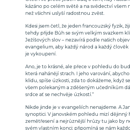
kázáno po celém světě a na svědectví všem ná
než všichni uslyší radostnou zvěst.
Kdesi jsem četl, že jeden francouzský fyzik, žij
tehdy přijde Bůh se svým velkým svazkem klíč
Ježíšových slov – nezavírá podle našich obje
evangelium, aby každý národ a každý člověk p
je vykoupení.
Ano, je to krásné, ale přece v pohledu do bu
která nahánějí strach. I jeho varování, abych
klidu, spíše úzkosti, zda to dokážeme, když se
všem polekaným a zděšeným učedníkům dává p
srdce ať se nechvěje úzkostí.“
Nikde jinde je v evangeliích nenajdeme. A J
synoptici. V janovském pohledu mizí dějinný 
zemětřesení a nejrůznější hrůzy tu jako by n
svém vlastním konci; připomíná se nám každo