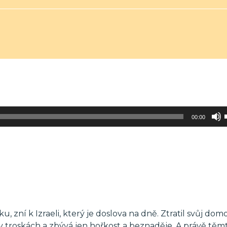
00:00
u, zní k Izraeli, který je doslova na dně. Ztratil svůj dom
 troskách a zbývá jen hořkost a beznaděje. A právě těm