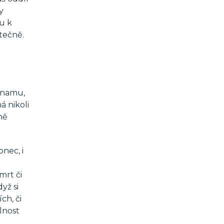
y
u k
tečně.
ýznamu,
á nikoli
ně
nec, i
mrt či
yž si
ch, či
lnost