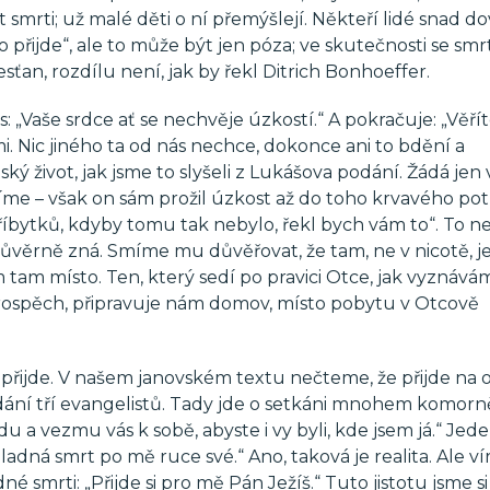
st smrti; už malé děti o ní přemýšlejí. Někteří lidé snad 
k to přijde“, ale to může být jen póza; ve skutečnosti se smr
sťan, rozdílu není, jak by řekl Ditrich Bonhoeffer.
: „Vaše srdce ať se nechvěje úzkostí.“ A pokračuje: „Věřít
i. Nic jiného ta od nás nechce, dokonce ani to bdění a
ý život, jak jsme to slyšeli z Lukášova podání. Žádá jen 
me – však on sám prožil úzkost až do toho krvavého pot
ytků, kdyby tomu tak nebylo, řekl bych vám to“. To n
 důvěrně zná. Smíme mu důvěřovat, že tam, ne v nicotě, j
m tam místo. Ten, který sedí po pravici Otce, jak vyznává
prospěch, připravuje nám domov, místo pobytu v Otcově
 přijde. V našem janovském textu nečteme, že přijde na 
 podání tří evangelistů. Tady jde o setkáni mnohem komorně
du a vezmu vás k sobě, abyste i vy byli, kde jsem já.“ Jed
ladná smrt po mě ruce své.“ Ano, taková je realita. Ale v
né smrti: „Přijde si pro mě Pán Ježíš.“ Tuto jistotu jsme si