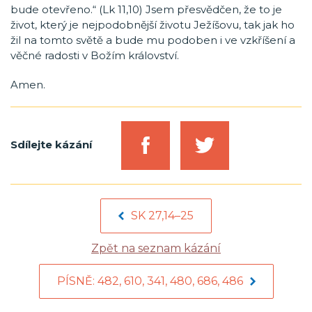
bude otevřeno.“ (Lk 11,10) Jsem přesvědčen, že to je
život, který je nejpodobnější životu Ježíšovu, tak jak ho
žil na tomto světě a bude mu podoben i ve vzkříšení a
věčné radosti v Božím království.
Amen.
Sdílejte kázání
SK 27,14–25
Zpět na seznam kázání
PÍSNĚ: 482, 610, 341, 480, 686, 486