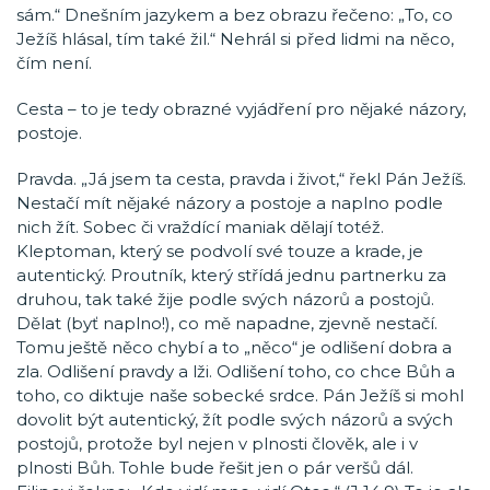
sám.“ Dnešním jazykem a bez obrazu řečeno: „To, co
Ježíš hlásal, tím také žil.“ Nehrál si před lidmi na něco,
čím není.
Cesta – to je tedy obrazné vyjádření pro nějaké názory,
postoje.
Pravda. „Já jsem ta cesta, pravda i život,“ řekl Pán Ježíš.
Nestačí mít nějaké názory a postoje a naplno podle
nich žít. Sobec či vraždící maniak dělají totéž.
Kleptoman, který se podvolí své touze a krade, je
autentický. Proutník, který střídá jednu partnerku za
druhou, tak také žije podle svých názorů a postojů.
Dělat (byť naplno!), co mě napadne, zjevně nestačí.
Tomu ještě něco chybí a to „něco“ je odlišení dobra a
zla. Odlišení pravdy a lži. Odlišení toho, co chce Bůh a
toho, co diktuje naše sobecké srdce. Pán Ježíš si mohl
dovolit být autentický, žít podle svých názorů a svých
postojů, protože byl nejen v plnosti člověk, ale i v
plnosti Bůh. Tohle bude řešit jen o pár veršů dál.