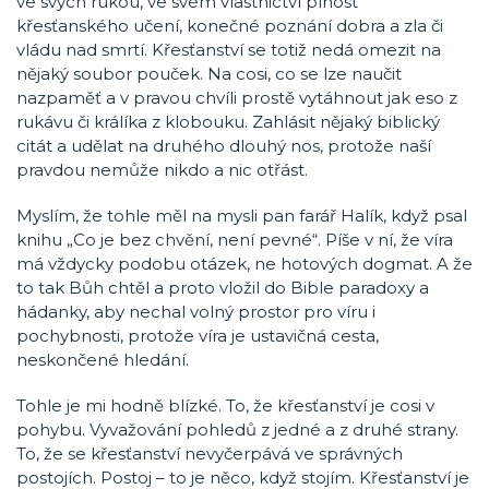
ve svých rukou, ve svém vlastnictví plnost
křesťanského učení, konečné poznání dobra a zla či
vládu nad smrtí. Křesťanství se totiž nedá omezit na
nějaký soubor pouček. Na cosi, co se lze naučit
nazpaměť a v pravou chvíli prostě vytáhnout jak eso z
rukávu či králíka z klobouku. Zahlásit nějaký biblický
citát a udělat na druhého dlouhý nos, protože naší
pravdou nemůže nikdo a nic otřást.
Myslím, že tohle měl na mysli pan farář Halík, když psal
knihu „Co je bez chvění, není pevné“. Píše v ní, že víra
má vždycky podobu otázek, ne hotových dogmat. A že
to tak Bůh chtěl a proto vložil do Bible paradoxy a
hádanky, aby nechal volný prostor pro víru i
pochybnosti, protože víra je ustavičná cesta,
neskončené hledání.
Tohle je mi hodně blízké. To, že křesťanství je cosi v
pohybu. Vyvažování pohledů z jedné a z druhé strany.
To, že se křesťanství nevyčerpává ve správných
postojích. Postoj – to je něco, když stojím. Křesťanství je