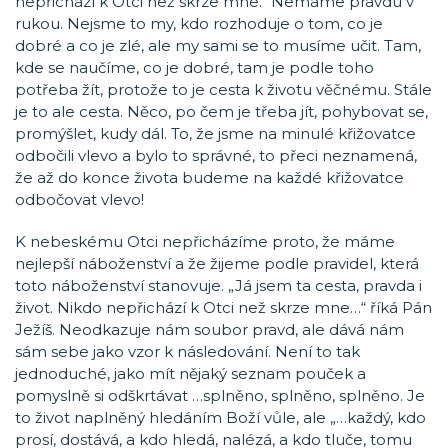
nepřichází k Otci než skrze mne.“ Nemáme pravdu v
rukou. Nejsme to my, kdo rozhoduje o tom, co je
dobré a co je zlé, ale my sami se to musíme učit. Tam,
kde se naučíme, co je dobré, tam je podle toho
potřeba žít, protože to je cesta k životu věčnému. Stále
je to ale cesta. Něco, po čem je třeba jít, pohybovat se,
promýšlet, kudy dál. To, že jsme na minulé křižovatce
odbočili vlevo a bylo to správné, to přeci neznamená,
že až do konce života budeme na každé křižovatce
odbočovat vlevo!
K nebeskému Otci nepřicházíme proto, že máme
nejlepší náboženství a že žijeme podle pravidel, která
toto náboženství stanovuje. „Já jsem ta cesta, pravda i
život. Nikdo nepřichází k Otci než skrze mne…“ říká Pán
Ježíš. Neodkazuje nám soubor pravd, ale dává nám
sám sebe jako vzor k následování. Není to tak
jednoduché, jako mít nějaký seznam pouček a
pomyslně si odškrtávat …splněno, splněno, splněno. Je
to život naplněný hledáním Boží vůle, ale „…každý, kdo
prosí, dostává, a kdo hledá, nalézá, a kdo tluče, tomu