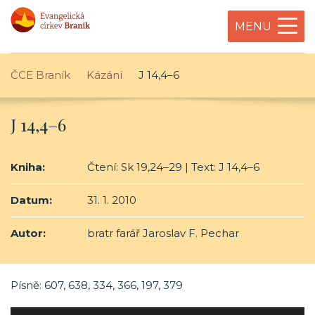
MENU
ČCE Braník
Kázání
J 14,4–6
J 14,4–6
Kniha:
Čtení: Sk 19,24–29 | Text: J 14,4–6
Datum:
31. 1. 2010
Autor:
bratr farář Jaroslav F. Pechar
Písně: 607, 638, 334, 366, 197, 379
Audio