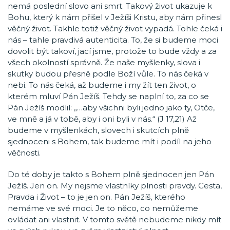
nemá poslední slovo ani smrt. Takový život ukazuje k
Bohu, který k nám přišel v Ježíši Kristu, aby nám přinesl
věčný život. Takhle totiž věčný život vypadá. Tohle čeká i
nás – tahle pravdivá autenticita. To, že si budeme moci
dovolit být takoví, jací jsme, protože to bude vždy a za
všech okolností správně. Že naše myšlenky, slova i
skutky budou přesně podle Boží vůle. To nás čeká v
nebi. To nás čeká, až budeme i my žít ten život, o
kterém mluví Pán Ježíš. Tehdy se naplní to, za co se
Pán Ježíš modlil: „…aby všichni byli jedno jako ty, Otče,
ve mně a já v tobě, aby i oni byli v nás.“ (J 17,21) Až
budeme v myšlenkách, slovech i skutcích plně
sjednoceni s Bohem, tak budeme mít i podíl na jeho
věčnosti.
Do té doby je takto s Bohem plně sjednocen jen Pán
Ježíš. Jen on. My nejsme vlastníky plnosti pravdy. Cesta,
Pravda i Život – to je jen on. Pán Ježíš, kterého
nemáme ve své moci. Je to něco, co nemůžeme
ovládat ani vlastnit. V tomto světě nebudeme nikdy mít