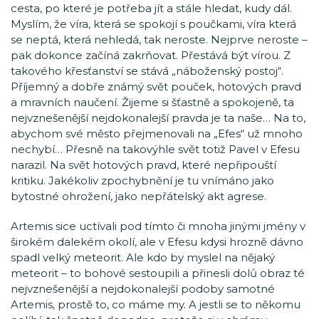
cesta, po které je potřeba jít a stále hledat, kudy dál.
Myslím, že víra, která se spokojí s poučkami, víra která
se neptá, která nehledá, tak neroste. Nejprve neroste –
pak dokonce začíná zakrňovat. Přestává být vírou. Z
takového křesťanství se stává „náboženský postoj“.
Příjemný a dobře známý svět pouček, hotových pravd
a mravních naučení. Žijeme si šťastně a spokojeně, ta
nejvznešenější nejdokonalejší pravda je ta naše… Na to,
abychom své město přejmenovali na „Efes“ už mnoho
nechybí… Přesně na takovýhle svět totiž Pavel v Efesu
narazil. Na svět hotových pravd, které nepřipouští
kritiku. Jakékoliv zpochybnění je tu vnímáno jako
bytostné ohrožení, jako nepřátelský akt agrese.
Artemis sice uctívali pod tímto či mnoha jinými jmény v
širokém dalekém okolí, ale v Efesu kdysi hrozně dávno
spadl velký meteorit. Ale kdo by myslel na nějaký
meteorit – to bohové sestoupili a přinesli dolů obraz té
nejvznešenější a nejdokonalejší podoby samotné
Artemis, prostě to, co máme my. A jestli se to někomu