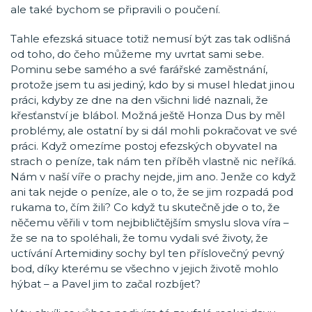
ale také bychom se připravili o poučení.
Tahle efezská situace totiž nemusí být zas tak odlišná
od toho, do čeho můžeme my uvrtat sami sebe.
Pominu sebe samého a své farářské zaměstnání,
protože jsem tu asi jediný, kdo by si musel hledat jinou
práci, kdyby ze dne na den všichni lidé naznali, že
křesťanství je blábol. Možná ještě Honza Dus by měl
problémy, ale ostatní by si dál mohli pokračovat ve své
práci. Když omezíme postoj efezských obyvatel na
strach o peníze, tak nám ten příběh vlastně nic neříká.
Nám v naší víře o prachy nejde, jim ano. Jenže co když
ani tak nejde o peníze, ale o to, že se jim rozpadá pod
rukama to, čím žili? Co když tu skutečně jde o to, že
něčemu věřili v tom nejbibličtějším smyslu slova víra –
že se na to spoléhali, že tomu vydali své životy, že
uctívání Artemidiny sochy byl ten příslovečný pevný
bod, díky kterému se všechno v jejich životě mohlo
hýbat – a Pavel jim to začal rozbíjet?