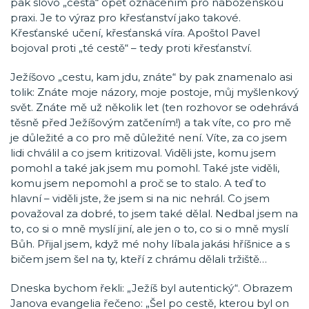
pak slovo „cesta“ opět označením pro náboženskou
praxi. Je to výraz pro křesťanství jako takové.
Křesťanské učení, křesťanská víra. Apoštol Pavel
bojoval proti „té cestě“ – tedy proti křesťanství.
Ježíšovo „cestu, kam jdu, znáte“ by pak znamenalo asi
tolik: Znáte moje názory, moje postoje, můj myšlenkový
svět. Znáte mě už několik let (ten rozhovor se odehrává
těsně před Ježíšovým zatčením!) a tak víte, co pro mě
je důležité a co pro mě důležité není. Víte, za co jsem
lidi chválil a co jsem kritizoval. Viděli jste, komu jsem
pomohl a také jak jsem mu pomohl. Také jste viděli,
komu jsem nepomohl a proč se to stalo. A teď to
hlavní – viděli jste, že jsem si na nic nehrál. Co jsem
považoval za dobré, to jsem také dělal. Nedbal jsem na
to, co si o mně myslí jiní, ale jen o to, co si o mně myslí
Bůh. Přijal jsem, když mé nohy líbala jakási hříšnice a s
bičem jsem šel na ty, kteří z chrámu dělali tržiště…
Dneska bychom řekli: „Ježíš byl autentický“. Obrazem
Janova evangelia řečeno: „Šel po cestě, kterou byl on