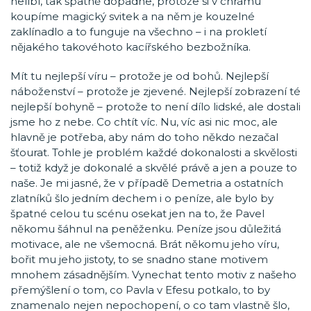
nelíbí, tak špatně dopadne, protože si v chrámu
koupíme magický svitek a na něm je kouzelné
zaklínadlo a to funguje na všechno – i na prokletí
nějakého takovéhoto kacířského bezbožníka.
Mít tu nejlepší víru – protože je od bohů. Nejlepší
náboženství – protože je zjevené. Nejlepší zobrazení té
nejlepší bohyně – protože to není dílo lidské, ale dostali
jsme ho z nebe. Co chtít víc. Nu, víc asi nic moc, ale
hlavně je potřeba, aby nám do toho někdo nezačal
šťourat. Tohle je problém každé dokonalosti a skvělosti
– totiž když je dokonalé a skvělé právě a jen a pouze to
naše. Je mi jasné, že v případě Demetria a ostatních
zlatníků šlo jedním dechem i o peníze, ale bylo by
špatné celou tu scénu osekat jen na to, že Pavel
někomu šáhnul na peněženku. Peníze jsou důležitá
motivace, ale ne všemocná. Brát někomu jeho víru,
bořit mu jeho jistoty, to se snadno stane motivem
mnohem zásadnějším. Vynechat tento motiv z našeho
přemýšlení o tom, co Pavla v Efesu potkalo, to by
znamenalo nejen nepochopení, o co tam vlastně šlo,