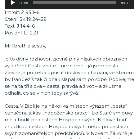
00:00
00:00
přehrávač
Introit: Ž 95,1–6
Čtení: Sk 19,24–29
Text: J 14,4–6
Poslání: L 12,31
Milí bratři a sestry,
je to divný rozhovor, zjevně plný nějakých obrazných
vyjádření. Cestu znáte… neznáme… já jsem cesta…
Zjevně je potřeba opustit doslovné chápání, ve kterém
by Pán Ježíš tak či onak šlapal sám po sobě. Podívejme
se na ta tři slova – cesta, pravda a život – a zkusme
odhalit, co se v nich tedy skrývá.
Cesta. V Bibli je na několika místech výrazem „cesta“
označena jakási „náboženská praxe“. Lid Staré smlouvy
měl chodit po cestách Hospodinových. Králové buď
chodili po cestách Hospodinových, nebo po cestách
svých zpohanštělých předchůdců. V Novém Zákoně je