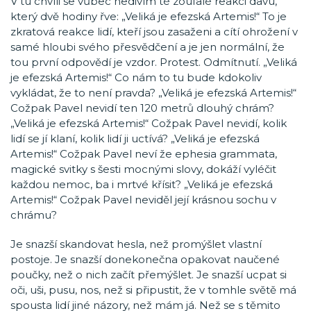
V tu chvíli se vůbec nedivím té zoufalé reakci davu,
který dvě hodiny řve: „Veliká je efezská Artemis!“ To je
zkratová reakce lidí, kteří jsou zasaženi a cítí ohrožení v
samé hloubi svého přesvědčení a je jen normální, že
tou první odpovědí je vzdor. Protest. Odmítnutí. „Veliká
je efezská Artemis!“ Co nám to tu bude kdokoliv
vykládat, že to není pravda? „Veliká je efezská Artemis!“
Cožpak Pavel nevidí ten 120 metrů dlouhý chrám?
„Veliká je efezská Artemis!“ Cožpak Pavel nevidí, kolik
lidí se jí klaní, kolik lidí ji uctívá? „Veliká je efezská
Artemis!“ Cožpak Pavel neví že ephesia grammata,
magické svitky s šesti mocnými slovy, dokáží vyléčit
každou nemoc, ba i mrtvé křísit? „Veliká je efezská
Artemis!“ Cožpak Pavel neviděl její krásnou sochu v
chrámu?
Je snazší skandovat hesla, než promýšlet vlastní
postoje. Je snazší donekonečna opakovat naučené
poučky, než o nich začít přemýšlet. Je snazší ucpat si
oči, uši, pusu, nos, než si připustit, že v tomhle světě má
spousta lidí jiné názory, než mám já. Než se s těmito