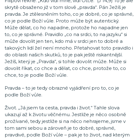
Filipovi řekne: „Kdo vidí mne, vidí Otce.“ (J 14,9) To je ale
skrytě obsaženo již v tom slově „pravda“. Pán Ježíš je
pravda. Je ztělesněním toho, co je dobré, co je správné,
co je podle Boží vůle. Proto může být autentický.
Může dělat, co ho napadne, protože ho napadne jen
to, co je správné. Pravidlo „co na srdci, to na jazyku“ si
může dovolit jen ten, kdo má v srdci jen to dobré a
takových lidí žel není mnoho. Přetahovat toto pravidlo i
do oblasti našich skutků, to je pak ještě riskantnější.
Ježíš, který je „Pravda“, si tohle dovolit může. Může si
dovolit říkat, co chce a dělat, co chce, protože to, co
chce, to je podle Boží vůle.
Pravda – to je tedy obrazné vyjádření pro to, co je
podle Boží vůle.
Život. „Já jsem ta cesta, pravda i život.“ Tahle slova
ukazují až k životu věčnému. Jestliže je něco osobně
prožívané, tedy jestliže si na něco nehrajeme, jsme v
tom sami sebou a zároveň je to dobré, správné,
pravdivé, podle Boží vůle – pak je to život, nad kterým