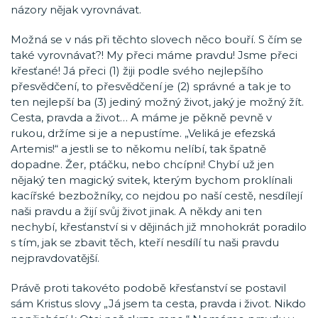
názory nějak vyrovnávat.
Možná se v nás při těchto slovech něco bouří. S čím se
také vyrovnávat?! My přeci máme pravdu! Jsme přeci
křesťané! Já přeci (1) žiji podle svého nejlepšího
přesvědčení, to přesvědčení je (2) správné a tak je to
ten nejlepší ba (3) jediný možný život, jaký je možný žít.
Cesta, pravda a život… A máme je pěkně pevně v
rukou, držíme si je a nepustíme. „Veliká je efezská
Artemis!“ a jestli se to někomu nelíbí, tak špatně
dopadne. Žer, ptáčku, nebo chcípni! Chybí už jen
nějaký ten magický svitek, kterým bychom proklínali
kacířské bezbožníky, co nejdou po naší cestě, nesdílejí
naši pravdu a žijí svůj život jinak. A někdy ani ten
nechybí, křesťanství si v dějinách již mnohokrát poradilo
s tím, jak se zbavit těch, kteří nesdílí tu naši pravdu
nejpravdovatější.
Právě proti takovéto podobě křesťanství se postavil
sám Kristus slovy „Já jsem ta cesta, pravda i život. Nikdo