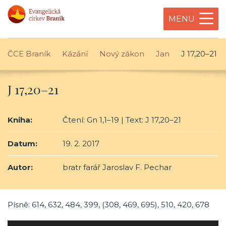
MENU
ČCE Braník
Kázání
Nový zákon
Jan
J 17,20–21
J 17,20–21
Kniha:
Čtení: Gn 1,1–19 | Text: J 17,20–21
Datum:
19. 2. 2017
Autor:
bratr farář Jaroslav F. Pechar
Písně: 614, 632, 484, 399, (308, 469, 695), 510, 420, 678
Audio