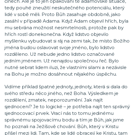
činech. Ale je to jen opakování té adamovské situace,
tedy pouhé zneužití neskutečného potenciálu, který
lidé v sobě měli. Proto Bůh zasahuje obdobně, jako
zasáhl v případě Adama. Když Adam objevil hřích, byla
mu sebrána možnost nesmrtelnosti, protože pak by
hřích rostl donekonečna. Když lidstvo objevilo
myšlenku vybudovat si ráj na zemi tak, že místo Božího
jména budou oslavovat svoje jméno, bylo lidstvo
rozděleno. Už nebude jedno lidstvo označované
jedním jménem. Už nenajdou společnou řeč. Bylo
nutné sebrat lidem iluzi, že vlastními silami a nezávisle
na Bohu je možno dosáhnout nějakého úspěchu.
Vidíme příklad špatné jednoty, jednoty, která si dala do
svého středu něco jiného, než Boha. Výsledkem je
rozdělení, zmatek, neporozumění. Jak najít
sjednocení? Je to logické – je potřeba najít ten správný
sjednocovací prvek. Vrací nás to tomu jedinému
správnému spojovacímu bodu a tím je Bůh, jak jsme
ho poznali na Ježíšově chování. Bůh, který v Kristu
přišel mezi lidi. Tam, kde se lidé obracejí ke Kristu, tam