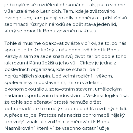
je babylónské rozdělení překonáno. Tak, jak to vidíme
v Jeruzalémě o Letnicích. Tam, kde je zvěstováno
evangelium, tam padají rozdíly a bariéry a z příslušníků
sedmnácti různých národů se opět stává jeden lid,
který se obrací k Bohu zjeveném v Kristu.
Tohle si musíme opakovat zvláště v církvi, že to, co nás
spojuje, je to, že každý z nás jednotlivě hledí k Bohu.
Každý si sám za sebe snaží svůj život zařídit podle toho,
jak rozumí Pánu Ježíši a jeho vůli. Církev je jedna z
posledních organizací, kde se schází lidé z
nejrůznějších skupin. Lidé velmi rozliční – věkem,
společenským postavením, mírou vzdělání,
ekonomickou silou, zdravotním stavem, uměleckým
nadáním, sportovním fandovstvím… Veškerá logika říká,
že tohle společenství prostě nemůže držet
pohromadě. Je to umělý slepenec příliš rozdílných lidí.
A přece to jde. Protože nás nedrží pohromadě nějaký
ten vnější znak, ale vnitřní nasměrování k Bohu.
Nasměrování, které ví, že všechno ostatní už je