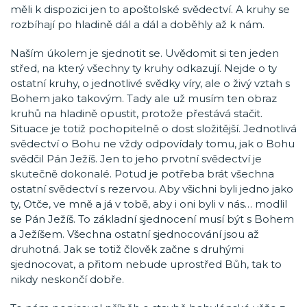
měli k dispozici jen to apoštolské svědectví. A kruhy se
rozbíhají po hladině dál a dál a doběhly až k nám.
Naším úkolem je sjednotit se. Uvědomit si ten jeden
střed, na který všechny ty kruhy odkazují. Nejde o ty
ostatní kruhy, o jednotlivé svědky víry, ale o živý vztah s
Bohem jako takovým. Tady ale už musím ten obraz
kruhů na hladině opustit, protože přestává stačit.
Situace je totiž pochopitelně o dost složitější. Jednotlivá
svědectví o Bohu ne vždy odpovídaly tomu, jak o Bohu
svědčil Pán Ježíš. Jen to jeho prvotní svědectví je
skutečně dokonalé. Potud je potřeba brát všechna
ostatní svědectví s rezervou. Aby všichni byli jedno jako
ty, Otče, ve mně a já v tobě, aby i oni byli v nás… modlil
se Pán Ježíš. To základní sjednocení musí být s Bohem
a Ježíšem. Všechna ostatní sjednocování jsou až
druhotná. Jak se totiž člověk začne s druhými
sjednocovat, a přitom nebude uprostřed Bůh, tak to
nikdy neskončí dobře.