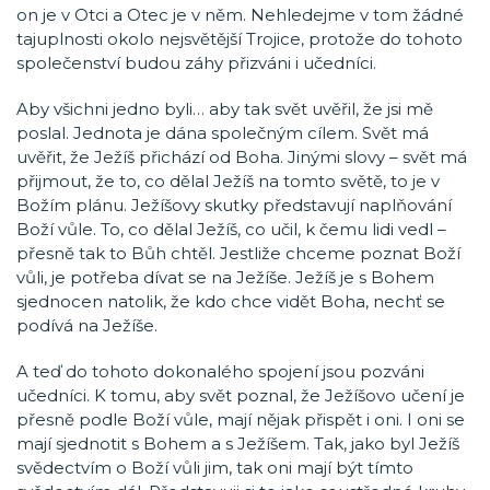
on je v Otci a Otec je v něm. Nehledejme v tom žádné
tajuplnosti okolo nejsvětější Trojice, protože do tohoto
společenství budou záhy přizváni i učedníci.
Aby všichni jedno byli… aby tak svět uvěřil, že jsi mě
poslal. Jednota je dána společným cílem. Svět má
uvěřit, že Ježíš přichází od Boha. Jinými slovy – svět má
přijmout, že to, co dělal Ježíš na tomto světě, to je v
Božím plánu. Ježíšovy skutky představují naplňování
Boží vůle. To, co dělal Ježíš, co učil, k čemu lidi vedl –
přesně tak to Bůh chtěl. Jestliže chceme poznat Boží
vůli, je potřeba dívat se na Ježíše. Ježíš je s Bohem
sjednocen natolik, že kdo chce vidět Boha, nechť se
podívá na Ježíše.
A teď do tohoto dokonalého spojení jsou pozváni
učedníci. K tomu, aby svět poznal, že Ježíšovo učení je
přesně podle Boží vůle, mají nějak přispět i oni. I oni se
mají sjednotit s Bohem a s Ježíšem. Tak, jako byl Ježíš
svědectvím o Boží vůli jim, tak oni mají být tímto