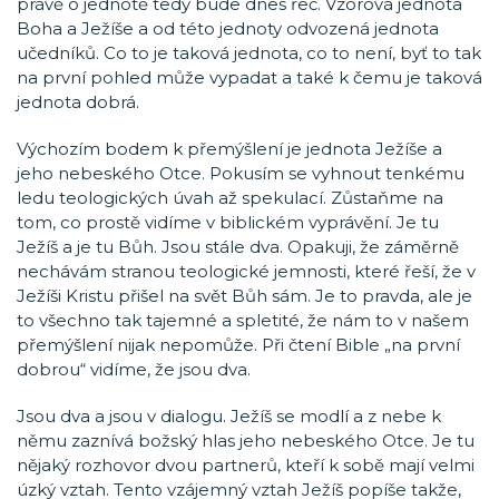
právě o jednotě tedy bude dnes řeč. Vzorová jednota
Boha a Ježíše a od této jednoty odvozená jednota
učedníků. Co to je taková jednota, co to není, byť to tak
na první pohled může vypadat a také k čemu je taková
jednota dobrá.
Výchozím bodem k přemýšlení je jednota Ježíše a
jeho nebeského Otce. Pokusím se vyhnout tenkému
ledu teologických úvah až spekulací. Zůstaňme na
tom, co prostě vidíme v biblickém vyprávění. Je tu
Ježíš a je tu Bůh. Jsou stále dva. Opakuji, že záměrně
nechávám stranou teologické jemnosti, které řeší, že v
Ježíši Kristu přišel na svět Bůh sám. Je to pravda, ale je
to všechno tak tajemné a spletité, že nám to v našem
přemýšlení nijak nepomůže. Při čtení Bible „na první
dobrou“ vidíme, že jsou dva.
Jsou dva a jsou v dialogu. Ježíš se modlí a z nebe k
němu zaznívá božský hlas jeho nebeského Otce. Je tu
nějaký rozhovor dvou partnerů, kteří k sobě mají velmi
úzký vztah. Tento vzájemný vztah Ježíš popíše takže,