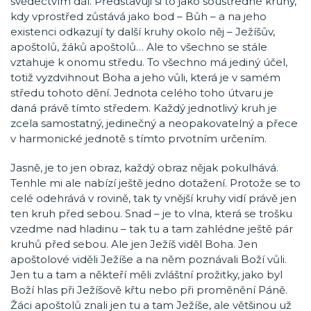
svědectvím dál. Představuji si to jako soustředné kruhy,
kdy vprostřed zůstává jako bod – Bůh – a na jeho
existenci odkazují ty další kruhy okolo něj – Ježíšův,
apoštolů, žáků apoštolů… Ale to všechno se stále
vztahuje k onomu středu. To všechno má jediný účel,
totiž vyzdvihnout Boha a jeho vůli, která je v samém
středu tohoto dění. Jednota celého toho útvaru je
daná právě tímto středem. Každý jednotlivý kruh je
zcela samostatný, jedinečný a neopakovatelný a přece
v harmonické jednotě s tímto prvotním určením.
Jasně, je to jen obraz, každý obraz nějak pokulhává.
Tenhle mi ale nabízí ještě jedno dotažení. Protože se to
celé odehrává v rovině, tak ty vnější kruhy vidí právě jen
ten kruh před sebou. Snad – je to vlna, která se trošku
vzedme nad hladinu – tak tu a tam zahlédne ještě pár
kruhů před sebou. Ale jen Ježíš viděl Boha. Jen
apoštolové viděli Ježíše a na něm poznávali Boží vůli.
Jen tu a tam a někteří měli zvláštní prožitky, jako byl
Boží hlas při Ježíšově křtu nebo při proměnění Páně.
Žáci apoštolů znali jen tu a tam Ježíše, ale většinou už