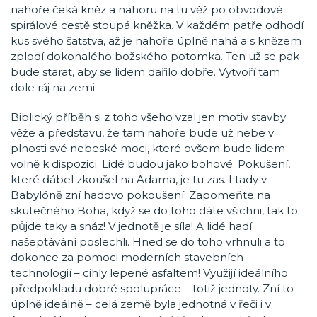
nahoře čeká kněz a nahoru na tu věž po obvodové
spirálové cestě stoupá kněžka. V každém patře odhodí
kus svého šatstva, až je nahoře úplně nahá a s knězem
zplodí dokonalého božského potomka. Ten už se pak
bude starat, aby se lidem dařilo dobře. Vytvoří tam
dole ráj na zemi.
Biblický příběh si z toho všeho vzal jen motiv stavby
věže a představu, že tam nahoře bude už nebe v
plnosti své nebeské moci, které ovšem bude lidem
volně k dispozici. Lidé budou jako bohové. Pokušení,
které ďábel zkoušel na Adama, je tu zas. I tady v
Babylóně zní hadovo pokoušení: Zapomeňte na
skutečného Boha, když se do toho dáte všichni, tak to
půjde taky a snáz! V jednotě je síla! A lidé hadí
našeptávání poslechli. Hned se do toho vrhnuli a to
dokonce za pomoci moderních stavebních
technologií – cihly lepené asfaltem! Využijí ideálního
předpokladu dobré spolupráce – totiž jednoty. Zní to
úplně ideálně – celá země byla jednotná v řeči i v