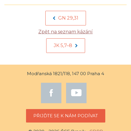
GN 29,31
Zpět na seznam kázání
JK 5,7–8
Modřanská 1821/118, 147 00 Praha 4
PŘIJĎTE SE K NÁM PODÍVAT