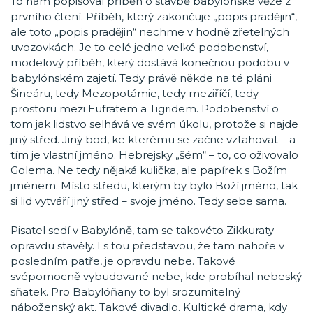
To nám popisoval příběh o stavbě babylónské věže z
prvního čtení. Příběh, který zakončuje „popis pradějin“,
ale toto „popis pradějin“ nechme v hodně zřetelných
uvozovkách. Je to celé jedno velké podobenství,
modelový příběh, který dostává konečnou podobu v
babylónském zajetí. Tedy právě někde na té pláni
Šineáru, tedy Mezopotámie, tedy meziříčí, tedy
prostoru mezi Eufratem a Tigridem. Podobenství o
tom jak lidstvo selhává ve svém úkolu, protože si najde
jiný střed. Jiný bod, ke kterému se začne vztahovat – a
tím je vlastní jméno. Hebrejsky „šém“ – to, co oživovalo
Golema. Ne tedy nějaká kulička, ale papírek s Božím
jménem. Místo středu, kterým by bylo Boží jméno, tak
si lid vytváří jiný střed – svoje jméno. Tedy sebe sama.
Pisatel sedí v Babylóně, tam se takovéto Zikkuraty
opravdu stavěly. I s tou představou, že tam nahoře v
posledním patře, je opravdu nebe. Takové
svépomocně vybudované nebe, kde probíhal nebeský
sňatek. Pro Babylóňany to byl srozumitelný
náboženský akt. Takové divadlo. Kultické drama, kdy