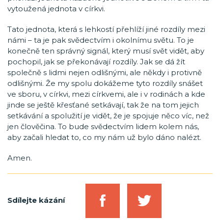
vytoužená jednota v církvi.
Tato jednota, která s lehkostí přehlíží jiné rozdíly mezi
námi – ta je pak svědectvím i okolnímu světu. To je
konečně ten správný signál, který musí svět vidět, aby
pochopil, jak se překonávají rozdíly. Jak se dá žít
společně s lidmi nejen odlišnými, ale někdy i protivně
odlišnými. Že my spolu dokážeme tyto rozdíly snášet
ve sboru, v církvi, mezi církvemi, ale i v rodinách a kde
jinde se ještě křesťané setkávají, tak že na tom jejich
setkávání a spolužití je vidět, že je spojuje něco víc, než
jen člověčina. To bude svědectvím lidem kolem nás,
aby začali hledat to, co my nám už bylo dáno nalézt.
Amen.
Sdílejte kázání