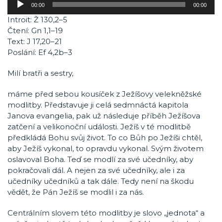
00:00
00:00
přehrávač
Introit: Ž 130,2–5
Čtení: Gn 1,1–19
Text: J 17,20–21
Poslání: Ef 4,2b–3
Milí bratři a sestry,
máme před sebou kousíček z Ježíšovy velekněžské
modlitby. Představuje ji celá sedmnáctá kapitola
Janova evangelia, pak už následuje příběh Ježíšova
zatčení a velikonoční události. Ježíš v té modlitbě
předkládá Bohu svůj život. To co Bůh po Ježíši chtěl,
aby Ježíš vykonal, to opravdu vykonal. Svým životem
oslavoval Boha. Teď se modlí za své učedníky, aby
pokračovali dál. A nejen za své učedníky, ale i za
učedníky učedníků a tak dále. Tedy není na škodu
vědět, že Pán Ježíš se modlil i za nás.
Centrálním slovem této modlitby je slovo „jednota“ a