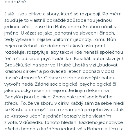
podružné
Jistě – jsou církve a sbory, které se rozpadají. Po mém
soudu je to vlastně pokaždé způsobenou jednou
jedinou věcí – zase tím Babylónem. Snahou učinit si
jméno. Ukázat se jako jednotní ve slovech i činech,
tedy vytváření nějaké uniformní jednoty. Tomu Bůh
nejen nežehná, ale dokonce taková uskupení
rozděluje, rozptyluje, aby takoví lidé nenašli společnou
řeč a šli od sebe pryč. Farář Jan Karafiát, autor slavných
Broučků, šel na sbor ve Hrubé Lhotě s vizí „budovat
krásnou církev“ a po dvaceti letech odchází v dost
dusné atmosféře. Církev se sebeusilovnější snahou
vytvořit nedá. Žádné sociologické, psychologické či
jaké poučky řešením nejsou. Jediným lékem na
Babylón jsou Letnice. Znovunalezení společného
středu. To, že ve sboru v církvi každý sám za sebe hledí
ke Kristu a promýšlí, co to znamená pro jeho život. Jak
se Kristovo učení a jednání odrazí v jeho vlastním
životě. V důsledku tohoto hledání každého jednotlivce
přichází jednota každého jednotlivě s Bohem a tím i ta