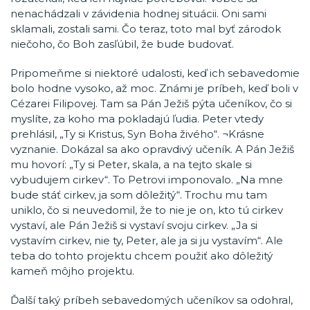
nenachádzali v závidenia hodnej situácii. Oni sami
sklamali, zostali sami. Čo teraz, toto mal byť zárodok
niečoho, čo Boh zasľúbil, že bude budovať.
Pripomeňme si niektoré udalosti, keď ich sebavedomie
bolo hodne vysoko, až moc. Známi je príbeh, keď boli v
Cézarei Filipovej. Tam sa Pán Ježiš pýta učeníkov, čo si
myslíte, za koho ma pokladajú ľudia. Peter vtedy
prehlásil, „Ty si Kristus, Syn Boha živého“. ¬Krásne
vyznanie. Dokázal sa ako opravdivý učeník. A Pán Ježiš
mu hovorí: „Ty si Peter, skala, a na tejto skale si
vybudujem cirkev“. To Petrovi imponovalo. „Na mne
bude stáť cirkev, ja som dôležitý“. Trochu mu tam
uniklo, čo si neuvedomil, že to nie je on, kto tú cirkev
vystaví, ale Pán Ježiš si vystaví svoju cirkev. „Ja si
vystavím cirkev, nie ty, Peter, ale ja si ju vystavím“. Ale
teba do tohto projektu chcem použiť ako dôležitý
kameň môjho projektu.
Ďalší taký príbeh sebavedomých učeníkov sa odohral,