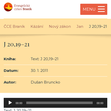
MENU
ČCE Braník
Kázání
Nový zákon
Jan
J 20,19–21
J 20,19–21
Kniha:
Text: J 20,19–21
Datum:
30. 1. 2011
Autor:
Dušan Bruncko
Audio
00:00
00:00
přehrávač
Text: J 20,19–21