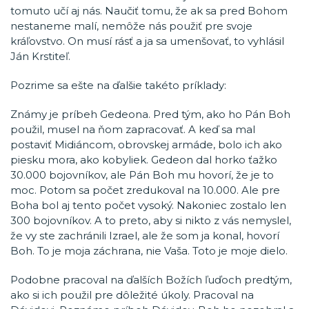
tomuto učí aj nás. Naučiť tomu, že ak sa pred Bohom
nestaneme malí, nemôže nás použiť pre svoje
kráľovstvo. On musí rásť a ja sa umenšovať, to vyhlásil
Ján Krstiteľ.
Pozrime sa ešte na ďalšie takéto príklady:
Známy je príbeh Gedeona. Pred tým, ako ho Pán Boh
použil, musel na ňom zapracovať. A keď sa mal
postaviť Midiáncom, obrovskej armáde, bolo ich ako
piesku mora, ako kobyliek. Gedeon dal horko ťažko
30.000 bojovníkov, ale Pán Boh mu hovorí, že je to
moc. Potom sa počet zredukoval na 10.000. Ale pre
Boha bol aj tento počet vysoký. Nakoniec zostalo len
300 bojovníkov. A to preto, aby si nikto z vás nemyslel,
že vy ste zachránili Izrael, ale že som ja konal, hovorí
Boh. To je moja záchrana, nie Vaša. Toto je moje dielo.
Podobne pracoval na ďalších Božích ľuďoch predtým,
ako si ich použil pre dôležité úkoly. Pracoval na