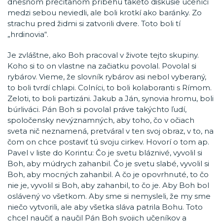
dnešnom prečítanom príbehu takéto diskusie učeníci
medzi sebou neviedli, ale boli krotkí ako baránky. Zo
strachu pred židmi si zatvorili dvere. Toto boli tí
„hrdinovia“.
Je zvláštne, ako Boh pracoval v živote tejto skupiny.
Koho si to on vlastne na začiatku povolal. Povolal si
rybárov. Vieme, že slovník rybárov asi nebol vyberaný,
to boli tvrdí chlapi. Colníci, to boli kolaboranti s Rímom.
Zeloti, to boli partizáni. Jakub a Ján, synovia hromu, boli
búrliváci. Pán Boh si povolal práve takýchto ľudí,
spoločensky nevýznamných, aby toho, čo v očiach
sveta nič neznamená, pretváral v ten svoj obraz, v to, na
čom on chce postaviť tú svoju cirkev. Hovorí o tom ap.
Pavel v liste do Korintu: Čo je svetu bláznivé, vyvolil si
Boh, aby múdrych zahanbil. Čo je svetu slabé, vyvolil si
Boh, aby mocných zahanbil. A čo je opovrhnuté, to čo
nie je, vyvolil si Boh, aby zahanbil, to čo je. Aby Boh bol
oslávený vo všetkom. Aby sme si nemysleli, že my sme
niečo vytvorili, ale aby všetka sláva patrila Bohu. Toto
chcel naučiť a naučil Pán Boh svojich učeníkov a