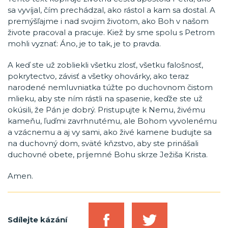
sa vyvíjal, čím prechádzal, ako rástol a kam sa dostal. A
premýšľajme i nad svojim životom, ako Boh v našom
živote pracoval a pracuje. Kiež by sme spolu s Petrom
mohli vyznať: Áno, je to tak, je to pravda.
A keď ste už zobliekli všetku zlosť, všetku falošnosť,
pokrytectvo, závisť a všetky ohovárky, ako teraz
narodené nemluvniatka túžte po duchovnom čistom
mlieku, aby ste ním rástli na spasenie, keďže ste už
okúsili, že Pán je dobrý. Pristupujte k Nemu, živému
kameňu, ľuďmi zavrhnutému, ale Bohom vyvolenému
a vzácnemu a aj vy sami, ako živé kamene budujte sa
na duchovný dom, sväté kňzstvo, aby ste prinášali
duchovné obete, príjemné Bohu skrze Ježiša Krista.
Amen.
Sdílejte kázání