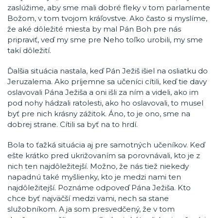
zaslúžime, aby sme mali dobré fleky v tom parlamente
Božom, v tom tvojom kráľovstve. Ako často si myslíme,
že aké dôležité miesta by mal Pán Boh pre nás
pripraviť, veď my sme pre Neho toľko urobili, my sme
takí dôležití.
Ďalšia situácia nastala, keď Pán Ježiš išiel na osliatku do
Jeruzalema. Ako príjemne sa učeníci cítili, keď tie davy
oslavovali Pána Ježiša a oni išli za ním a videli, ako im
pod nohy hádzali ratolesti, ako ho oslavovali, to musel
byť pre nich krásny zážitok. Áno, to je ono, sme na
dobrej strane. Cítili sa byť na to hrdí.
Bola to ťažká situácia aj pre samotných učeníkov. Keď
ešte krátko pred ukrižovaním sa porovnávali, kto je z
nich ten najdôležitejší. Možno, že nás tiež niekedy
napadnú také myšlienky, kto je medzi nami ten
najdôležitejší. Poznáme odpoveď Pána Ježiša. Kto
chce byť najväčší medzi vami, nech sa stane
služobníkom. A ja som presvedčený, že v tom