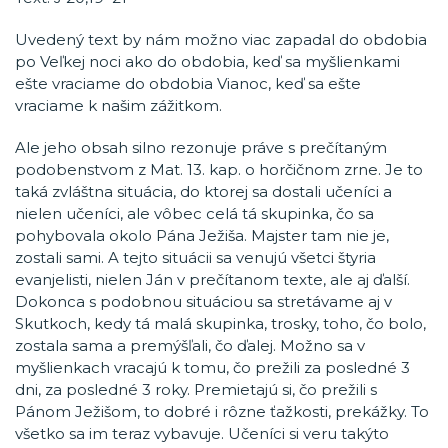
Uvedený text by nám možno viac zapadal do obdobia
po Veľkej noci ako do obdobia, keď sa myšlienkami
ešte vraciame do obdobia Vianoc, keď sa ešte
vraciame k našim zážitkom.
Ale jeho obsah silno rezonuje práve s prečítaným
podobenstvom z Mat. 13. kap. o horčičnom zrne. Je to
taká zvláštna situácia, do ktorej sa dostali učeníci a
nielen učeníci, ale vôbec celá tá skupinka, čo sa
pohybovala okolo Pána Ježiša. Majster tam nie je,
zostali sami. A tejto situácii sa venujú všetci štyria
evanjelisti, nielen Ján v prečítanom texte, ale aj ďalší.
Dokonca s podobnou situáciou sa stretávame aj v
Skutkoch, kedy tá malá skupinka, trosky, toho, čo bolo,
zostala sama a premýšľali, čo ďalej. Možno sa v
myšlienkach vracajú k tomu, čo prežili za posledné 3
dni, za posledné 3 roky. Premietajú si, čo prežili s
Pánom Ježišom, to dobré i rôzne ťažkosti, prekážky. To
všetko sa im teraz vybavuje. Učeníci si veru takýto