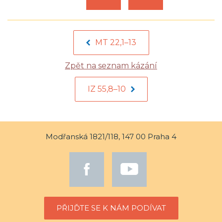
MT 22,1–13
Zpět na seznam kázání
IZ 55,8–10
Modřanská 1821/118, 147 00 Praha 4
PŘIJĎTE SE K NÁM PODÍVAT