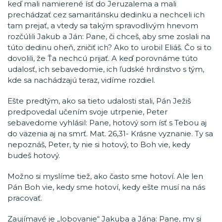
keď mali namierené ísť do Jeruzalema a mali
prechádzať cez samaritánsku dedinku a nechceli ich
tam prejať, a vtedy sa takým spravodlivým hnevom
rozčúlili Jakub a Ján: Pane, či chceš, aby sme zoslali na
túto dedinu oheň, zničiť ich? Ako to urobil Eliáš. Čo si to
dovolili, že Ťa nechcú prijať. A keď porovnáme túto
udalosť, ich sebavedomie, ich ľudské hrdinstvo s tým,
kde sa nachádzajú teraz, vidíme rozdiel.
Ešte predtým, ako sa tieto udalosti stali, Pán Ježiš
predpovedal učením svoje utrpenie, Peter
sebavedome vyhlásil: Pane, hotový som ísť s Tebou aj
do väzenia aj na smrť. Mat. 26,31- Krásne vyznanie. Ty sa
nepoznáš, Peter, ty nie si hotový, to Boh vie, kedy
budeš hotový.
Možno si myslíme tiež, ako často sme hotoví. Ale len
Pán Boh vie, kedy sme hotoví, kedy ešte musí na nás
pracovať.
Zaujímavé je „lobovanie“ Jakuba a Jána: Pane, my si