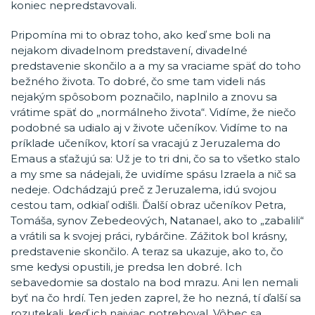
koniec nepredstavovali.
Pripomína mi to obraz toho, ako keď sme boli na
nejakom divadelnom predstavení, divadelné
predstavenie skončilo a a my sa vraciame späť do toho
bežného života. To dobré, čo sme tam videli nás
nejakým spôsobom poznačilo, naplnilo a znovu sa
vrátime späť do „normálneho života“. Vidíme, že niečo
podobné sa udialo aj v živote učeníkov. Vidíme to na
príklade učeníkov, ktorí sa vracajú z Jeruzalema do
Emaus a sťažujú sa: Už je to tri dni, čo sa to všetko stalo
a my sme sa nádejali, že uvidíme spásu Izraela a nič sa
nedeje. Odchádzajú preč z Jeruzalema, idú svojou
cestou tam, odkiaľ odišli. Ďalší obraz učeníkov Petra,
Tomáša, synov Zebedeových, Natanael, ako to „zabalili“
a vrátili sa k svojej práci, rybárčine. Zážitok bol krásny,
predstavenie skončilo. A teraz sa ukazuje, ako to, čo
sme kedysi opustili, je predsa len dobré. Ich
sebavedomie sa dostalo na bod mrazu. Ani len nemali
byť na čo hrdí. Ten jeden zaprel, že ho nezná, tí ďalší sa
rozutekali, keď ich najviac potreboval. Vôbec sa