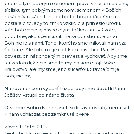
buďme tým dobrým semenom práve v našom baráku,
sídlisku tým dobrým semenom, semenom v Božích
rukách. V rukách toho dobrého hospodára. On sa
postará o to, aby to zrnko vzklíčilo a prinieslo úrodu.
Pán boh vedie aj nás rôznymi ťažkosťami v živote,
podobne, ako učeníci, cítime sa opustení, že už ani
Boh nie je s nami. Toho, ktorého sme milovali nám vzali.
Čo teraz. Ale toto nie je cieľ, kam nás chce Pán Boh
doviesť, on nás chce tým previesť a vychovať. Aby sme
si uvedomili, že nie sme to my, na kom stojí Božie
kráľovstvo, ale my sme jeho súčasťou. Staviteľom je
Boh, nie my.
Na záver chcem vyjadriť túžbu, aby sme dovolili Pánu
Ježišovi vstúpil do nášho života.
Otvorme Bohu dvere našich sŕdc, životov, aby nemusel
k nám vchádzať cez zamknuté dvere.
Záver: 1. Petra 2,1–5
Tento text kopíruje životnú cestu apoštola Petra, ako