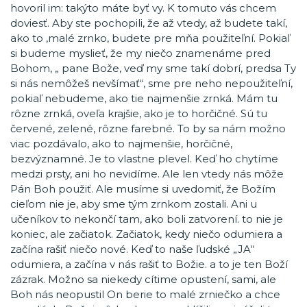
hovoril im: takýto máte byť vy. K tomuto vás chcem
doviesť. Aby ste pochopili, že až vtedy, až budete takí,
ako to ,malé zrnko, budete pre mňa použiteľní. Pokiaľ
si budeme myslieť, že my niečo znamenáme pred
Bohom, „ pane Bože, veď my sme takí dobrí, predsa Ty
si nás nemôžeš nevšímať“, sme pre neho nepoužiteľní,
pokiaľ nebudeme, ako tie najmenšie zrnká. Mám tu
rôzne zrnká, oveľa krajšie, ako je to horčičné. Sú tu
červené, zelené, rôzne farebné. To by sa nám možno
viac pozdávalo, ako to najmenšie, horčičné,
bezvýznamné. Je to vlastne plevel. Keď ho chytíme
medzi prsty, ani ho nevidíme. Ale len vtedy nás môže
Pán Boh použiť. Ale musíme si uvedomiť, že Božím
cieľom nie je, aby sme tým zrnkom zostali. Ani u
učeníkov to nekončí tam, ako boli zatvorení. to nie je
koniec, ale začiatok. Začiatok, kedy niečo odumiera a
začína rašiť niečo nové. Keď to naše ľudské „JA“
odumiera, a začína v nás rašiť to Božie. a to je ten Boží
zázrak. Možno sa niekedy cítime opustení, sami, ale
Boh nás neopustil On berie to malé zrniečko a chce