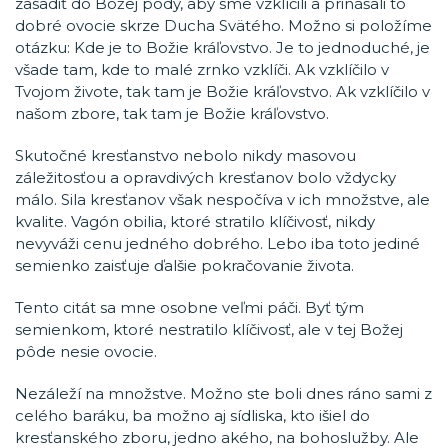
zasadiť do Božej pôdy, aby sme vzklíčili a prinášali to
dobré ovocie skrze Ducha Svätého. Možno si položíme
otázku: Kde je to Božie kráľovstvo. Je to jednoduché, je
všade tam, kde to malé zrnko vzklíči. Ak vzklíčilo v
Tvojom živote, tak tam je Božie kráľovstvo. Ak vzklíčilo v
našom zbore, tak tam je Božie kráľovstvo.
Skutočné kresťanstvo nebolo nikdy masovou
záležitosťou a opravdivých kresťanov bolo vždycky
málo. Sila kresťanov však nespočíva v ich množstve, ale
kvalite. Vagón obilia, ktoré stratilo klíčivosť, nikdy
nevyváži cenu jedného dobrého. Lebo iba toto jediné
semienko zaisťuje ďalšie pokračovanie života.
Tento citát sa mne osobne veľmi páči. Byť tým
semienkom, ktoré nestratilo klíčivosť, ale v tej Božej
pôde nesie ovocie.
Nezáleží na množstve. Možno ste boli dnes ráno sami z
celého baráku, ba možno aj sídliska, kto išiel do
kresťanského zboru, jedno akého, na bohoslužby. Ale