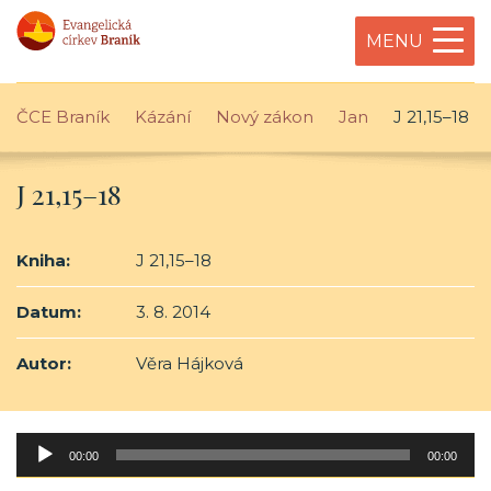
MENU
ČCE Braník
Kázání
Nový zákon
Jan
J 21,15–18
J 21,15–18
Kniha:
J 21,15–18
Datum:
3. 8. 2014
Autor:
Věra Hájková
Audio
00:00
00:00
přehrávač