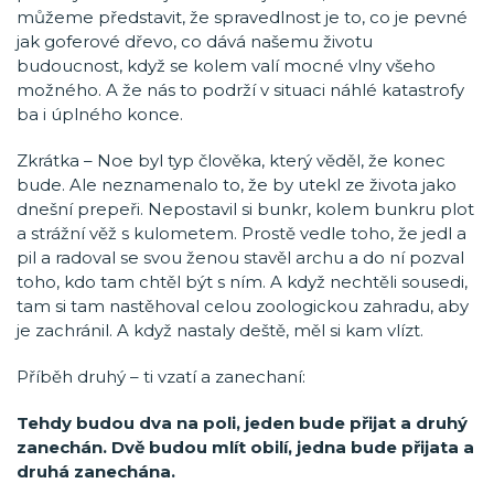
můžeme představit, že spravedlnost je to, co je pevné
jak goferové dřevo, co dává našemu životu
budoucnost, když se kolem valí mocné vlny všeho
možného. A že nás to podrží v situaci náhlé katastrofy
ba i úplného konce.
Zkrátka – Noe byl typ člověka, který věděl, že konec
bude. Ale neznamenalo to, že by utekl ze života jako
dnešní prepeři. Nepostavil si bunkr, kolem bunkru plot
a strážní věž s kulometem. Prostě vedle toho, že jedl a
pil a radoval se svou ženou stavěl archu a do ní pozval
toho, kdo tam chtěl být s ním. A když nechtěli sousedi,
tam si tam nastěhoval celou zoologickou zahradu, aby
je zachránil. A když nastaly deště, měl si kam vlízt.
Příběh druhý – ti vzatí a zanechaní:
Tehdy budou dva na poli, jeden bude přijat a druhý
zanechán. Dvě budou mlít obilí, jedna bude přijata a
druhá zanechána.