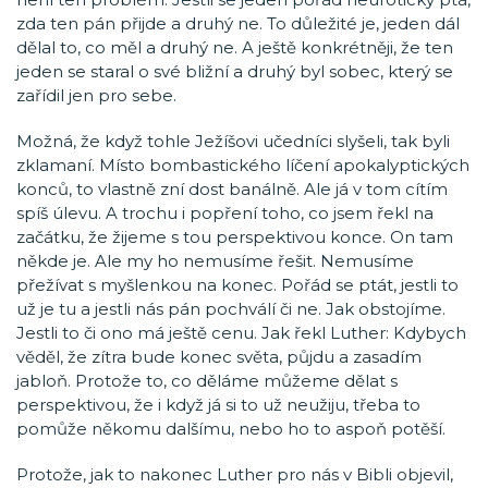
zda ten pán přijde a druhý ne. To důležité je, jeden dál
dělal to, co měl a druhý ne. A ještě konkrétněji, že ten
jeden se staral o své bližní a druhý byl sobec, který se
zařídil jen pro sebe.
Možná, že když tohle Ježíšovi učedníci slyšeli, tak byli
zklamaní. Místo bombastického líčení apokalyptických
konců, to vlastně zní dost banálně. Ale já v tom cítím
spíš úlevu. A trochu i popření toho, co jsem řekl na
začátku, že žijeme s tou perspektivou konce. On tam
někde je. Ale my ho nemusíme řešit. Nemusíme
přežívat s myšlenkou na konec. Pořád se ptát, jestli to
už je tu a jestli nás pán pochválí či ne. Jak obstojíme.
Jestli to či ono má ještě cenu. Jak řekl Luther: Kdybych
věděl, že zítra bude konec světa, půjdu a zasadím
jabloň. Protože to, co děláme můžeme dělat s
perspektivou, že i když já si to už neužiju, třeba to
pomůže někomu dalšímu, nebo ho to aspoň potěší.
Protože, jak to nakonec Luther pro nás v Bibli objevil,