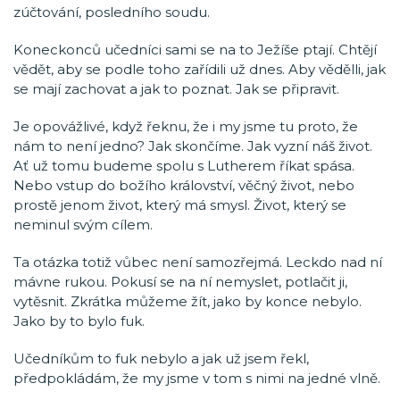
zúčtování, posledního soudu.
Koneckonců učedníci sami se na to Ježíše ptají. Chtějí
vědět, aby se podle toho zařídili už dnes. Aby vědělli, jak
se mají zachovat a jak to poznat. Jak se připravit.
Je opovážlivé, když řeknu, že i my jsme tu proto, že
nám to není jedno? Jak skončíme. Jak vyzní náš život.
Ať už tomu budeme spolu s Lutherem říkat spása.
Nebo vstup do božího království, věčný život, nebo
prostě jenom život, který má smysl. Život, který se
neminul svým cílem.
Ta otázka totiž vůbec není samozřejmá. Leckdo nad ní
mávne rukou. Pokusí se na ní nemyslet, potlačit ji,
vytěsnit. Zkrátka můžeme žít, jako by konce nebylo.
Jako by to bylo fuk.
Učedníkům to fuk nebylo a jak už jsem řekl,
předpokládám, že my jsme v tom s nimi na jedné vlně.