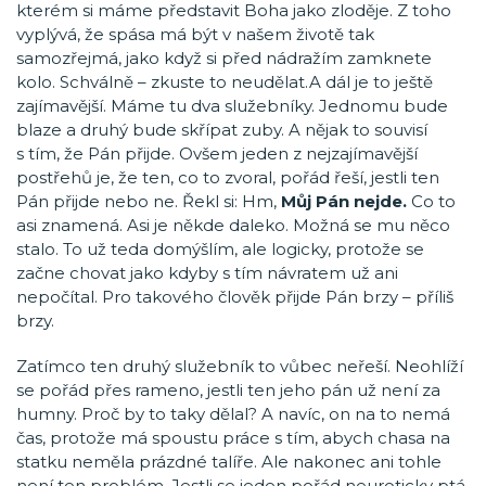
kterém si máme představit Boha jako zloděje. Z toho
vyplývá, že spása má být v našem životě tak
samozřejmá, jako když si před nádražím zamknete
kolo. Schválně – zkuste to neudělat.A dál je to ještě
zajímavější. Máme tu dva služebníky. Jednomu bude
blaze a druhý bude skřípat zuby. A nějak to souvisí
s tím, že Pán přijde. Ovšem jeden z nejzajímavější
postřehů je, že ten, co to zvoral, pořád řeší, jestli ten
Pán přijde nebo ne. Řekl si: Hm,
Můj Pán nejde.
Co to
asi znamená. Asi je někde daleko. Možná se mu něco
stalo. To už teda domýšlím, ale logicky, protože se
začne chovat jako kdyby s tím návratem už ani
nepočítal. Pro takového člověk přijde Pán brzy – příliš
brzy.
Zatímco ten druhý služebník to vůbec neřeší. Neohlíží
se pořád přes rameno, jestli ten jeho pán už není za
humny. Proč by to taky dělal? A navíc, on na to nemá
čas, protože má spoustu práce s tím, abych chasa na
statku neměla prázdné talíře. Ale nakonec ani tohle
není ten problém. Jestli se jeden pořád neuroticky ptá,