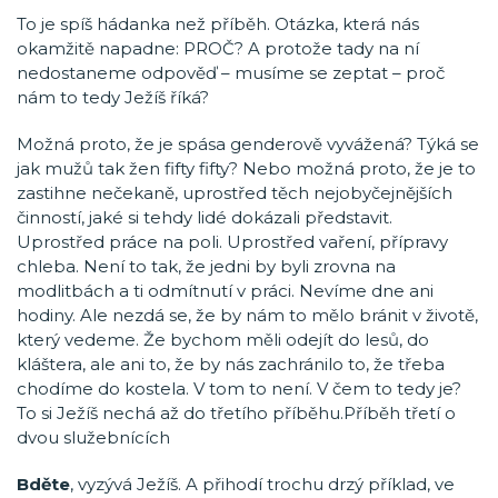
To je spíš hádanka než příběh. Otázka, která nás
okamžitě napadne: PROČ? A protože tady na ní
nedostaneme odpověď – musíme se zeptat – proč
nám to tedy Ježíš říká?
Možná proto, že je spása genderově vyvážená? Týká se
jak mužů tak žen fifty fifty? Nebo možná proto, že je to
zastihne nečekaně, uprostřed těch nejobyčejnějších
činností, jaké si tehdy lidé dokázali představit.
Uprostřed práce na poli. Uprostřed vaření, přípravy
chleba. Není to tak, že jedni by byli zrovna na
modlitbách a ti odmítnutí v práci. Nevíme dne ani
hodiny. Ale nezdá se, že by nám to mělo bránit v životě,
který vedeme. Že bychom měli odejít do lesů, do
kláštera, ale ani to, že by nás zachránilo to, že třeba
chodíme do kostela. V tom to není. V čem to tedy je?
To si Ježíš nechá až do třetího příběhu.Příběh třetí o
dvou služebnících
Bděte
, vyzývá Ježíš. A přihodí trochu drzý příklad, ve