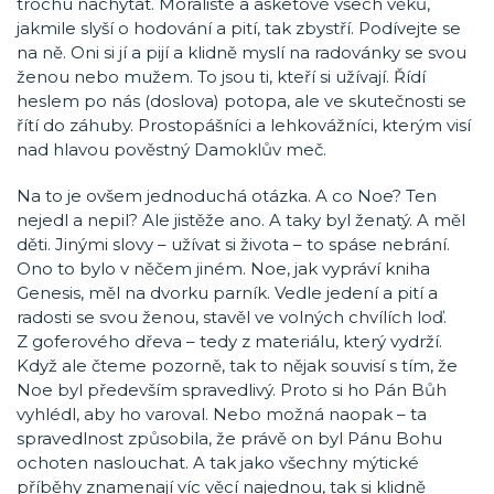
trochu nachytat. Moralisté a asketové všech věků,
jakmile slyší o hodování a pití, tak zbystří. Podívejte se
na ně. Oni si jí a pijí a klidně myslí na radovánky se svou
ženou nebo mužem. To jsou ti, kteří si užívají. Řídí
heslem po nás (doslova) potopa, ale ve skutečnosti se
řítí do záhuby. Prostopášníci a lehkovážníci, kterým visí
nad hlavou pověstný Damoklův meč.
Na to je ovšem jednoduchá otázka. A co Noe? Ten
nejedl a nepil? Ale jistěže ano. A taky byl ženatý. A měl
děti. Jinými slovy – užívat si života – to spáse nebrání.
Ono to bylo v něčem jiném. Noe, jak vypráví kniha
Genesis, měl na dvorku parník. Vedle jedení a pití a
radosti se svou ženou, stavěl ve volných chvílích loď.
Z goferového dřeva – tedy z materiálu, který vydrží.
Když ale čteme pozorně, tak to nějak souvisí s tím, že
Noe byl především spravedlivý. Proto si ho Pán Bůh
vyhlédl, aby ho varoval. Nebo možná naopak – ta
spravedlnost způsobila, že právě on byl Pánu Bohu
ochoten naslouchat. A tak jako všechny mýtické
příběhy znamenají víc věcí najednou, tak si klidně