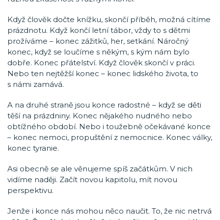
Když člověk dočte knížku, skončí příběh, možná cítíme
prázdnotu. Když končí letní tábor, vždy to s dětmi
prožíváme – konec zážitků, her, setkání. Náročný
konec, když se loučíme s někým, s kým nám bylo
dobře. Konec přátelství. Když člověk skončí v práci.
Nebo ten nejtěžší konec – konec lidského života, to
s námi zamává.
A na druhé straně jsou konce radostné – když se děti
těší na prázdniny. Konec nějakého nudného nebo
obtížného období. Nebo i toužebně očekávané konce
– konec nemoci, propuštění z nemocnice. Konec války,
konec tyranie.
Asi obecně se ale věnujeme spíš začátkům. V nich
vidíme naději. Začít novou kapitolu, mít novou
perspektivu.
Jenže i konce nás mohou něco naučit. To, že nic netrvá