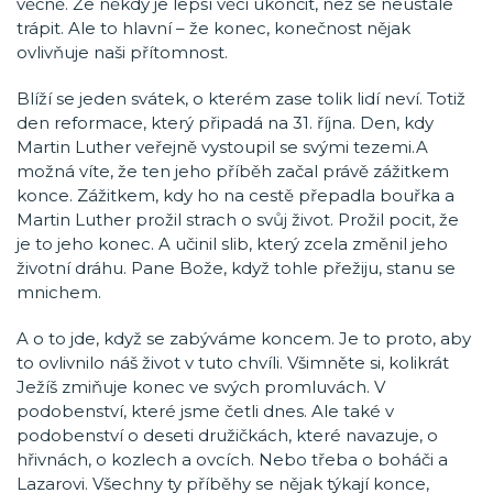
věčně. Že někdy je lepší věci ukončit, než se neustále
trápit. Ale to hlavní – že konec, konečnost nějak
ovlivňuje naši přítomnost.
Blíží se jeden svátek, o kterém zase tolik lidí neví. Totiž
den reformace, který připadá na 31. října. Den, kdy
Martin Luther veřejně vystoupil se svými tezemi.A
možná víte, že ten jeho příběh začal právě zážitkem
konce. Zážitkem, kdy ho na cestě přepadla bouřka a
Martin Luther prožil strach o svůj život. Prožil pocit, že
je to jeho konec. A učinil slib, který zcela změnil jeho
životní dráhu. Pane Bože, když tohle přežiju, stanu se
mnichem.
A o to jde, když se zabýváme koncem. Je to proto, aby
to ovlivnilo náš život v tuto chvíli. Všimněte si, kolikrát
Ježíš zmiňuje konec ve svých promluvách. V
podobenství, které jsme četli dnes. Ale také v
podobenství o deseti družičkách, které navazuje, o
hřivnách, o kozlech a ovcích. Nebo třeba o boháči a
Lazarovi. Všechny ty příběhy se nějak týkají konce,