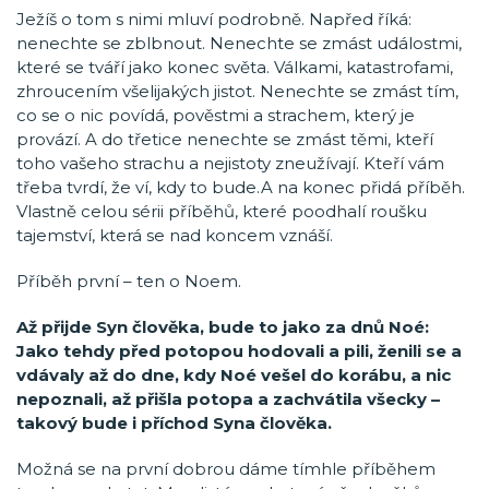
Ježíš o tom s nimi mluví podrobně. Napřed říká:
nenechte se zblbnout. Nenechte se zmást událostmi,
které se tváří jako konec světa. Válkami, katastrofami,
zhroucením všelijakých jistot. Nenechte se zmást tím,
co se o nic povídá, pověstmi a strachem, který je
provází. A do třetice nenechte se zmást těmi, kteří
toho vašeho strachu a nejistoty zneužívají. Kteří vám
třeba tvrdí, že ví, kdy to bude.A na konec přidá příběh.
Vlastně celou sérii příběhů, které poodhalí roušku
tajemství, která se nad koncem vznáší.
Příběh první – ten o Noem.
Až přijde Syn člověka, bude to jako za dnů Noé:
Jako tehdy před potopou hodovali a pili, ženili se a
vdávaly až do dne, kdy Noé vešel do korábu, a nic
nepoznali, až přišla potopa a zachvátila všecky –
takový bude i příchod Syna člověka.
Možná se na první dobrou dáme tímhle příběhem