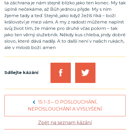
ta záchrana je nám stejně blízko jako ten konec. My tak
úplně nečekáme, až Bůh jednou přijde. My s ním
žijeme tady a teď. Stejně, jako když Ježíš říká – boží
království je mezi vámi. A my z radostí můžeme naplnit
svůj život tím, že máme pro druhé včas pokrm – tak
jako ten věrný služebník. Někdy kus chleba, jindy dobré
slovo, které dává naději. A to další není v našich rukách,
ale v milosti boží. amen
Sdílejte kázání
1S 1-3 – O POSLOUCHÁNÍ,
NEPOSLOUCHÁNÍ A VYSLYŠENÍ
Zpět na seznam kázání