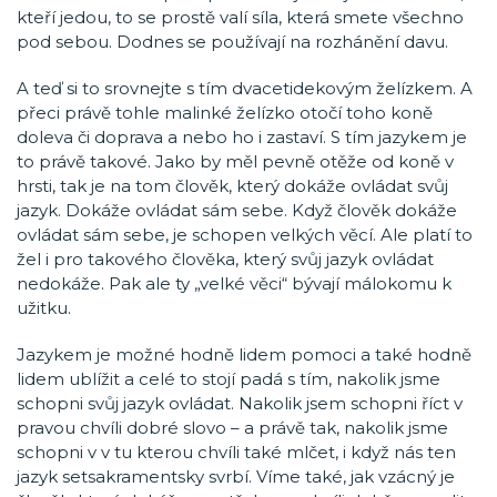
kteří jedou, to se prostě valí síla, která smete všechno
pod sebou. Dodnes se používají na rozhánění davu.
A teď si to srovnejte s tím dvacetidekovým želízkem. A
přeci právě tohle malinké želízko otočí toho koně
doleva či doprava a nebo ho i zastaví. S tím jazykem je
to právě takové. Jako by měl pevně otěže od koně v
hrsti, tak je na tom člověk, který dokáže ovládat svůj
jazyk. Dokáže ovládat sám sebe. Když člověk dokáže
ovládat sám sebe, je schopen velkých věcí. Ale platí to
žel i pro takového člověka, který svůj jazyk ovládat
nedokáže. Pak ale ty „velké věci“ bývají málokomu k
užitku.
Jazykem je možné hodně lidem pomoci a také hodně
lidem ublížit a celé to stojí padá s tím, nakolik jsme
schopni svůj jazyk ovládat. Nakolik jsem schopni říct v
pravou chvíli dobré slovo – a právě tak, nakolik jsme
schopni v v tu kterou chvíli také mlčet, i když nás ten
jazyk setsakramentsky svrbí. Víme také, jak vzácný je