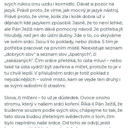
svých rukou onu uzdu i kormidlo. Dávat si pozor na
jazyk. Právě proto, že víme, jak mocný je jazyk nástroj.
Právě proto, že víme, kolik zla i kolik dobra už v
dějinách lidé jazykem způsobili. Jasně, že to není lehké,
ale Pán Ježíš nám dává pomocný návod. Je potřeba jít
hlouběji, než jen do ústní dutiny. Jde o to, co skrýváme
ve svém srdci. Jsou-li to poklady, nebo zloba. S tím je
potřeba pracovat na prvním místě. Neexistuje seznam
„dobrých slov“ a seznam slov „špatných“, či
„zakázaných“. Čím srdce přetéká, to ústa mluví – nebo
také ta ústa vydrží být zavřena a mlčet, protože to je v
tu chvíli lepší. V příslušném srdci je totiž poklad z
nejvzácnějších – volné místo, kam se vejde ten druhý i
se svými radostmi či strastmi.
Slova, či mlčení – to už je důsledek. Ovoce onoho
stromu, který v našem srdci koření. Říká-li Pán Ježíš, že
budeme souzeni podle svých slov, chápejme to tak, že
tato slova budou zřetelným svědectvím o tom, čím
bylo naplněno naše srdce. Od toho se odvíjí, jestli