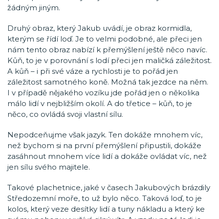
žádným jiným.
Druhý obraz, který Jakub uvádí, je obraz kormidla,
kterým se řídí loď. Je to velmi podobné, ale přeci jen
nám tento obraz nabízí k přemýšlení ještě něco navíc.
Kůň, to je v porovnání s lodí přeci jen maličká záležitost.
A kůň – i při své váze a rychlosti je to pořád jen
záležitost samotného koně. Možná tak jezdce na něm.
I v případě nějakého vozíku jde pořád jen o několika
málo lidí v nejbližším okolí. A do třetice – kůň, to je
něco, co ovládá svoji vlastní sílu.
Nepodceňujme však jazyk. Ten dokáže mnohem víc,
než bychom si na první přemýšlení připustili, dokáže
zasáhnout mnohem více lidí a dokáže ovládat víc, než
jen sílu svého majitele.
Takové plachetnice, jaké v časech Jakubových brázdily
Středozemní moře, to už bylo něco. Taková loď, to je
kolos, který veze desítky lidí a tuny nákladu a který ke