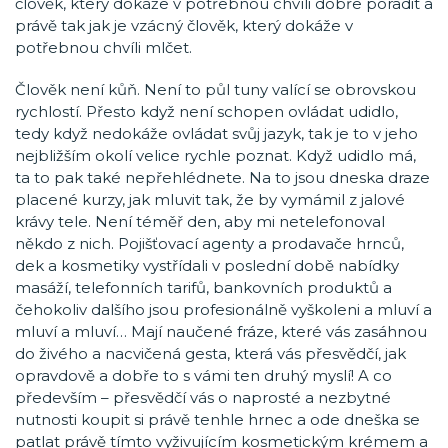
člověk, který dokáže v potřebnou chvíli dobře poradit a
právě tak jak je vzácný člověk, který dokáže v
potřebnou chvíli mlčet.
Člověk není kůň. Není to půl tuny valící se obrovskou
rychlostí. Přesto když není schopen ovládat udidlo,
tedy když nedokáže ovládat svůj jazyk, tak je to v jeho
nejbližším okolí velice rychle poznat. Když udidlo má,
ta to pak také nepřehlédnete. Na to jsou dneska draze
placené kurzy, jak mluvit tak, že by vymámil z jalové
krávy tele. Není téměř den, aby mi netelefonoval
někdo z nich. Pojišťovací agenty a prodavače hrnců,
dek a kosmetiky vystřídali v poslední době nabídky
masáží, telefonních tarifů, bankovních produktů a
čehokoliv dalšího jsou profesionálně vyškoleni a mluví a
mluví a mluví… Mají naučené fráze, které vás zasáhnou
do živého a nacvičená gesta, která vás přesvědčí, jak
opravdově a dobře to s vámi ten druhý myslí! A co
především – přesvědčí vás o naprosté a nezbytné
nutnosti koupit si právě tenhle hrnec a ode dneška se
patlat právě tímto vyživujícím kosmetickým krémem a