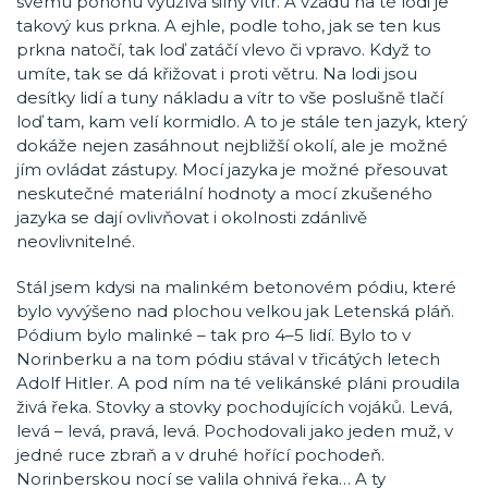
svému pohonu využívá silný vítr. A vzadu na té lodi je
takový kus prkna. A ejhle, podle toho, jak se ten kus
prkna natočí, tak loď zatáčí vlevo či vpravo. Když to
umíte, tak se dá křižovat i proti větru. Na lodi jsou
desítky lidí a tuny nákladu a vítr to vše poslušně tlačí
loď tam, kam velí kormidlo. A to je stále ten jazyk, který
dokáže nejen zasáhnout nejbližší okolí, ale je možné
jím ovládat zástupy. Mocí jazyka je možné přesouvat
neskutečné materiální hodnoty a mocí zkušeného
jazyka se dají ovlivňovat i okolnosti zdánlivě
neovlivnitelné.
Stál jsem kdysi na malinkém betonovém pódiu, které
bylo vyvýšeno nad plochou velkou jak Letenská pláň.
Pódium bylo malinké – tak pro 4–5 lidí. Bylo to v
Norinberku a na tom pódiu stával v třicátých letech
Adolf Hitler. A pod ním na té velikánské pláni proudila
živá řeka. Stovky a stovky pochodujících vojáků. Levá,
levá – levá, pravá, levá. Pochodovali jako jeden muž, v
jedné ruce zbraň a v druhé hořící pochodeň.
Norinberskou nocí se valila ohnivá řeka… A ty