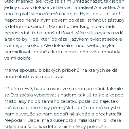
Stačí malinko, ale když se s tím umí zacházet, tak jeden
jediný člověk dokáže veliké věci. Strašlivé! Ale veliké. Ale
ono to platí samozřejmě i naopak! Bylo i dost lidí, kteří
naprosto nenásilným slovem dokázali strhnout zástupy
k dobrému. Gándhí, Martin Luther King, no a v řadě
neposlední třeba apoštol Pavel. Měli svůj jazyk na uzdě
a tak to byli lidé, kteří dokázali jazykem ovládat sebe a
své nejbližší okolí. Ale dokázali s mocí svého jazyka
kormidlovat i druhé a kormidlovali běh světa mnohdy
velmi dobře.
Máme spoustu biblických příběhů, na kterých se dá
dobře ilustrovat moc slova.
Příběh o Evě, hadu a ovoci ze stromu poznání. Jakmile
se Eva začala vybavovat s hadem, tak už to šlo z kopce.
Místo, aby ho od samého začátku poslal do háje, tak
začala nad jeho slovy přemýšlet. Jenže nemá smysl si
namlouvat, že se nám podaří nějak ďábla přechytračit.
Nepodaří. Ďábel má zkušenosti s miliardami lidí, které
kdy pokoušel a každého z nich někdy pokoušel