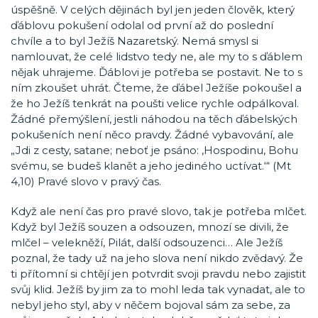
úspěšně. V celých dějinách byl jen jeden člověk, který
ďáblovu pokušení odolal od první až do poslední
chvíle a to byl Ježíš Nazaretský. Nemá smysl si
namlouvat, že celé lidstvo tedy ne, ale my to s ďáblem
nějak uhrajeme. Ďáblovi je potřeba se postavit. Ne to s
ním zkoušet uhrát. Čteme, že ďábel Ježíše pokoušel a
že ho Ježíš tenkrát na poušti velice rychle odpálkoval.
Žádné přemýšlení, jestli náhodou na těch ďábelských
pokušeních není něco pravdy. Žádné vybavování, ale
„Jdi z cesty, satane; neboť je psáno: ‚Hospodinu, Bohu
svému, se budeš klanět a jeho jediného uctívat.‘“ (Mt
4,10) Pravé slovo v pravý čas.
Když ale není čas pro pravé slovo, tak je potřeba mlčet.
Když byl Ježíš souzen a odsouzen, mnozí se divili, že
mlčel – velekněží, Pilát, další odsouzenci… Ale Ježíš
poznal, že tady už na jeho slova není nikdo zvědavý. Že
ti přítomní si chtějí jen potvrdit svoji pravdu nebo zajistit
svůj klid. Ježíš by jim za to mohl leda tak vynadat, ale to
nebyl jeho styl, aby v něčem bojoval sám za sebe, za