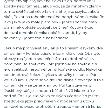
vystřelený šíp a vyslovené slovo už ani párem volů
zpátky nepřitáhneš. Jakub vidí, že za mnohým zlem v
tomto světě stojí něco tak malého jako jazyk… Jakub
říká: „Pozor na tohohle malého pohyblivého červíka. Je
jako jiskra, jako malý plamínek – jenže i docela malý
plamínek dokáže podpálit celý les.“ Kdyby někdo
dokázal tohohle červíka dokáže zkrotit, byl by
dokonalý – jenže tohle nezvládáme.
Jakub má pro vysvětlení, jak je to s naším jazykem, dvě
přirovnání – koňské udidlo a kormidlo u lodi. Oba tyto
obrazy mají jedno společné. Jsou to drobné věci v
porovnání se zbytkem – ale jejich vliv na zbytek je s
jejich velikostí nepoměřitelný. Koňské udidlo. Několika
centimetrová železná tyčka s kroužky na konci. Pár
kousků kovu, které se vejdou do dlaně. Srovnejte si to s
koněm který se žene krajinou. Půl tuny živé váhy.
Dostihový kůň je schopen běžet až 70 kilometrů v
hodině. To už je síla. Ve vojenských učebnicích je útok
středověké jízdy přirovnáván k modernímu útoku
tankového svazu proti pěšímu vojsku – jenom ti koně,