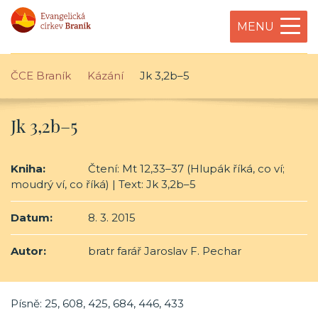
MENU
ČCE Braník
Kázání
Jk 3,2b–5
Jk 3,2b–5
Kniha:
Čtení: Mt 12,33–37 (Hlupák říká, co ví;
moudrý ví, co říká) | Text: Jk 3,2b–5
Datum:
8. 3. 2015
Autor:
bratr farář Jaroslav F. Pechar
Písně: 25, 608, 425, 684, 446, 433