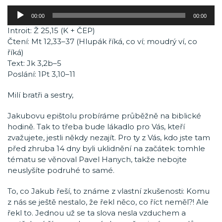
Audio
00:00
00:00
přehrávač
Introit: Ž 25,15 (K + ČEP)
Čtení: Mt 12,33–37 (Hlupák říká, co ví; moudrý ví, co
říká)
Text: Jk 3,2b–5
Poslání: 1Pt 3,10–11
Milí bratři a sestry,
Jakubovu epištolu probíráme průběžně na biblické
hodině. Tak to třeba bude lákadlo pro Vás, kteří
zvažujete, jestli někdy nezajít. Pro ty z Vás, kdo jste tam
před zhruba 14 dny byli uklidnění na začátek: tomhle
tématu se věnoval Pavel Hanych, takže nebojte
neuslyšíte podruhé to samé.
To, co Jakub řeší, to známe z vlastní zkušenosti: Komu
z nás se ještě nestalo, že řekl něco, co říct neměl?! Ale
řekl to. Jednou už se ta slova nesla vzduchem a