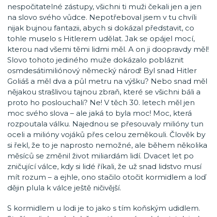
nespočitatelné zástupy, všichni ti muži čekali jen a jen
na slovo svého vůdce. Nepotřeboval jsem v tu chvíli
nijak bujnou fantazii, abych si dokázal představit, co
tohle muselo s Hitlerem udělat. Jak se opájel mocí,
kterou nad všemi těmi lidmi měl. A on ji doopravdy měl!
Slovo tohoto jediného muže dokázalo pobláznit
osmdesátimiliónový německý národ! Byl snad Hitler
Goliáš a měl dva a půl metru na výšku? Nebo snad měl
nějakou strašlivou tajnou zbraň, které se všichni báli a
proto ho poslouchali? Ne! V těch 30. letech měl jen
moc svého slova – ale jaká to byla moc! Moc, která
rozpoutala válku. Najednou se přesouvaly milióny tun
oceli a milióny vojáků přes celou zeměkouli. Člověk by
si řekl, že to je naprosto nemožné, ale během několika
měsíců se změnil život miliardám lidí. Dvacet let po
zničující válce, kdy si lidé říkali, že už snad lidstvo musí
mít rozum – a ejhle, ono stačilo otočit kormidlem a loď
dějin plula k válce ještě ničivější.
S kormidlem u lodi je to jako s tím koňským udidlem.