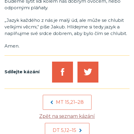
budeme sytit lidi kolem nás dobrým ovocem, nebo
odpornými pláňaty.
„Jazyk každého z nás je malý úd, ale může se chlubit
velkými věcmi,“ píše Jakub. Hlídejme si tedy jazyk a
naplňujme své srdce dobrem, aby bylo čím se chlubit.
Amen.
Sdílejte kázání
MT 15,21–28
Zpět na seznam kázání
DT 5,12–15