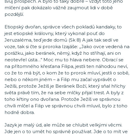
svůj prospěch. A bylo to taky dobře – vždyť toto jeho
mlčení pak dokázalo vážně zaujmout lidi v době
pozdější.
Etiopský dvořan, správce všech pokladů kandaky, to
jest etiopské královny, který vykonal pouť do
Jeruzaléma, teď jede domů (Sk 8) A jak tak sedí ve
voze, tak si čte si proroka Izajáše: „Jako ovce vedená na
porážku, jako beránek, němý, když ho stříhají, ani on
neotevřel ústa…“ Moc mu to hlava nebere. Obrací se
na přítomného křesťana Filipa, jestli ten náhodou neví,
co že to má být, o kom že to prorok mluví, jestli o sobě,
nebo o někom jiném – a Filip mu začal vyprávět o
Ježíši, protože Ježíš je Beránek Boží, který sňal hříchy
světa právě tím, že na sebe mlčky přijal trest. A byly z
toho křtiny ono dvořana. Protože Ježíš ve správnou
chvíli mlčel a Filip ve správnou chvíli mluvil, bylo z toho
hodně dobra.
Jazyk je malý úd, ale může se chlubit velkými věcmi.
Jde jen o to umět ho správně používat. Jde o to mít ve