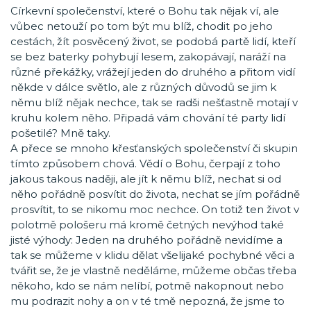
Církevní společenství, které o Bohu tak nějak ví, ale
vůbec netouží po tom být mu blíž, chodit po jeho
cestách, žít posvěcený život, se podobá partě lidí, kteří
se bez baterky pohybují lesem, zakopávají, naráží na
různé překážky, vrážejí jeden do druhého a přitom vidí
někde v dálce světlo, ale z různých důvodů se jim k
němu blíž nějak nechce, tak se radši nešťastně motají v
kruhu kolem něho. Připadá vám chování té party lidí
pošetilé? Mně taky.
A přece se mnoho křesťanských společenství či skupin
tímto způsobem chová. Vědí o Bohu, čerpají z toho
jakous takous naději, ale jít k němu blíž, nechat si od
něho pořádně posvítit do života, nechat se jím pořádně
prosvítit, to se nikomu moc nechce. On totiž ten život v
polotmě pološeru má kromě četných nevýhod také
jisté výhody: Jeden na druhého pořádně nevidíme a
tak se můžeme v klidu dělat všelijaké pochybné věci a
tvářit se, že je vlastně neděláme, můžeme občas třeba
někoho, kdo se nám nelíbí, potmě nakopnout nebo
mu podrazit nohy a on v té tmě nepozná, že jsme to