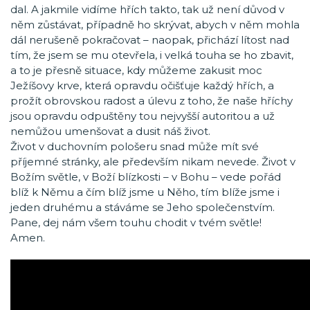
dal. A jakmile vidíme hřích takto, tak už není důvod v
něm zůstávat, případně ho skrývat, abych v něm mohla
dál nerušeně pokračovat – naopak, přichází lítost nad
tím, že jsem se mu otevřela, i velká touha se ho zbavit,
a to je přesně situace, kdy můžeme zakusit moc
Ježíšovy krve, která opravdu očišťuje každý hřích, a
prožít obrovskou radost a úlevu z toho, že naše hříchy
jsou opravdu odpuštěny tou nejvyšší autoritou a už
nemůžou umenšovat a dusit náš život.
Život v duchovním pološeru snad může mít své
příjemné stránky, ale především nikam nevede. Život v
Božím světle, v Boží blízkosti – v Bohu – vede pořád
blíž k Němu a čím blíž jsme u Něho, tím blíže jsme i
jeden druhému a stáváme se Jeho společenstvím.
Pane, dej nám všem touhu chodit v tvém světle!
Amen.