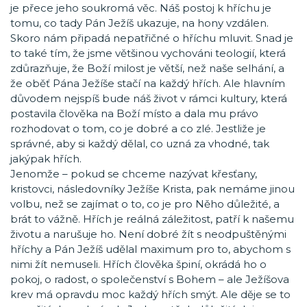
je přece jeho soukromá věc. Náš postoj k hříchu je
tomu, co tady Pán Ježíš ukazuje, na hony vzdálen.
Skoro nám připadá nepatřičné o hříchu mluvit. Snad je
to také tím, že jsme většinou vychováni teologií, která
zdůrazňuje, že Boží milost je větší, než naše selhání, a
že oběť Pána Ježíše stačí na každý hřích. Ale hlavním
důvodem nejspíš bude náš život v rámci kultury, která
postavila člověka na Boží místo a dala mu právo
rozhodovat o tom, co je dobré a co zlé. Jestliže je
správné, aby si každý dělal, co uzná za vhodné, tak
jakýpak hřích.
Jenomže – pokud se chceme nazývat křesťany,
kristovci, následovníky Ježíše Krista, pak nemáme jinou
volbu, než se zajímat o to, co je pro Něho důležité, a
brát to vážně. Hřích je reálná záležitost, patří k našemu
životu a narušuje ho. Není dobré žít s neodpuštěnými
hříchy a Pán Ježíš udělal maximum pro to, abychom s
nimi žít nemuseli. Hřích člověka špiní, okrádá ho o
pokoj, o radost, o společenství s Bohem – ale Ježíšova
krev má opravdu moc každý hřích smýt. Ale děje se to