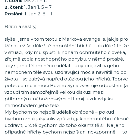
1. čtení:
Mk 2, 1 – 12
2. čtení
: 1. Jan 1, 5 – 7
Poslání
: 1. Jan 2, 8 – 11
Bratří a sestry,
slyšeli jsme v tom textu z Markova evangelia, jak je pro
Pána Ježíše důležité odpuštění hříchů. Tak důležité, že
v situaci, kdy mu spustí k nohám ochrnutého člověka,
zřejmě zcela neschopného pohybu, v němé prosbě,
aby s jeho tělem něco udělal – aby projevil na jeho
nemocném těle svou uzdravující moc a navrátil ho do
života – se zabývá napřed otázkou jeho hříchů. Teprve
poté, co mu v moci Božího Syna zvěstuje odpuštění (a
vzbudí tím samozřejmě velkou diskuzi mezi
přítomnými náboženskými elitami), uzdraví jaksi
mimochodem jeho tělo.
My bychom to nejspíš udělali obráceně – pokud
bychom znali jakýkoliv způsob, jak ochrnutého tělesně
uzdravit, určitě bychom do toho okamžitě šli. Na jeho
případné hříchy bychom nejspíš ani nevzpomněli – to