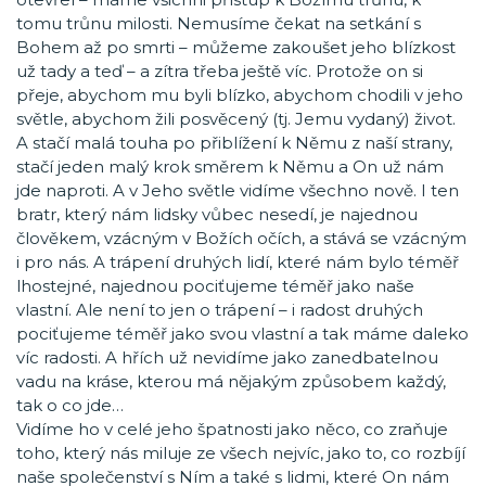
tomu trůnu milosti. Nemusíme čekat na setkání s
Bohem až po smrti – můžeme zakoušet jeho blízkost
už tady a teď – a zítra třeba ještě víc. Protože on si
přeje, abychom mu byli blízko, abychom chodili v jeho
světle, abychom žili posvěcený (tj. Jemu vydaný) život.
A stačí malá touha po přiblížení k Němu z naší strany,
stačí jeden malý krok směrem k Němu a On už nám
jde naproti. A v Jeho světle vidíme všechno nově. I ten
bratr, který nám lidsky vůbec nesedí, je najednou
člověkem, vzácným v Božích očích, a stává se vzácným
i pro nás. A trápení druhých lidí, které nám bylo téměř
lhostejné, najednou pociťujeme téměř jako naše
vlastní. Ale není to jen o trápení – i radost druhých
pociťujeme téměř jako svou vlastní a tak máme daleko
víc radosti. A hřích už nevidíme jako zanedbatelnou
vadu na kráse, kterou má nějakým způsobem každý,
tak o co jde…
Vidíme ho v celé jeho špatnosti jako něco, co zraňuje
toho, který nás miluje ze všech nejvíc, jako to, co rozbíjí
naše společenství s Ním a také s lidmi, které On nám