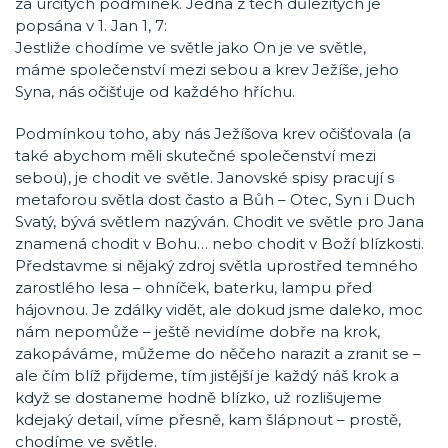
za určitých podmínek. Jedna z těch důležitých je
popsána v 1. Jan 1, 7:
Jestliže chodíme ve světle jako On je ve světle,
máme společenství mezi sebou a krev Ježíše, jeho
Syna, nás očišťuje od každého hříchu.
Podmínkou toho, aby nás Ježíšova krev očišťovala (a
také abychom měli skutečné společenství mezi
sebou), je chodit ve světle. Janovské spisy pracují s
metaforou světla dost často a Bůh – Otec, Syn i Duch
Svatý, bývá světlem nazýván. Chodit ve světle pro Jana
znamená chodit v Bohu… nebo chodit v Boží blízkosti.
Představme si nějaký zdroj světla uprostřed temného
zarostlého lesa – ohníček, baterku, lampu před
hájovnou. Je zdálky vidět, ale dokud jsme daleko, moc
nám nepomůže – ještě nevidíme dobře na krok,
zakopáváme, můžeme do něčeho narazit a zranit se –
ale čím blíž přijdeme, tím jistější je každý náš krok a
když se dostaneme hodně blízko, už rozlišujeme
kdejaký detail, víme přesně, kam šlápnout – prostě,
chodíme ve světle.