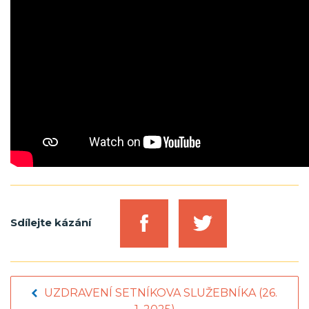
Sdílejte kázání
UZDRAVENÍ SETNÍKOVA SLUŽEBNÍKA (26.