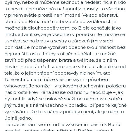
byli my, nebo si můžeme sednout a nedělat nic a nikdo
to nevidí a nemůže nás nařknout z pasivity. To všechno
v plném světle prostě není možné. Ve společenství,
které si od Boha udržuje bezpečnou vzdálenost, je
možné žít dlouhodobě v tom, co Bible označuje jako
hřích, a tvářit se, že je všechno v pořádku. Je možné se
usmívat se na bratry a sestry a zároveň jimi v srdci
pohrdat. Je možné vyznávat obecně svou hříšnost bez
nejmenší lítosti a touhy s ní něco udělat. Je možné
zavřít oči před trápením bratra a tvářit se, že o něm
nevím, nebo si držet sourozence v Kristu tak daleko od
těla, že o jejich trápení doopravdy nic nevím, atd.
To všechno nám může vlastně svým způsobem
vyhovovat. Jenomže – v takovém duchovním pološeru
nás prostě krev Pána Ježíše od hříchu neočišťuje – jak
by mohla, když se usilovně snažíme namlouvat sobě i
jiným, že je s námi všechno v pořádku, případně kajícně
vyznáváme, že to s námi v pořádku není, ale je nám to
úplně jedno.
Pán Ježíš nám svou smrtí a vzkříšením cestu k Bohu
otevřel – máme všichni přístup k Božímu trůnu, k