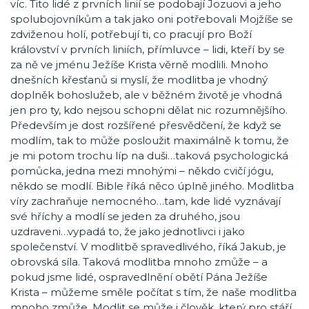
víc. Tito lidé z prvních linií se podobají Jozuovi a jeho
spolubojovníkům a tak jako oni potřebovali Mojžíše se
zdviženou holí, potřebují ti, co pracují pro Boží
království v prvních liniích, přímluvce – lidi, kteří by se
za ně ve jménu Ježíše Krista věrně modlili. Mnoho
dnešních křesťanů si myslí, že modlitba je vhodný
doplněk bohoslužeb, ale v běžném životě je vhodná
jen pro ty, kdo nejsou schopni dělat nic rozumnějšího.
Především je dost rozšířené přesvědčení, že když se
modlím, tak to může posloužit maximálně k tomu, že
je mi potom trochu líp na duši…taková psychologická
pomůcka, jedna mezi mnohými – někdo cvičí jógu,
někdo se modlí. Bible říká něco úplně jiného. Modlitba
víry zachraňuje nemocného…tam, kde lidé vyznávají
své hříchy a modlí se jeden za druhého, jsou
uzdraveni…vypadá to, že jako jednotlivci i jako
společenství. V modlitbě spravedlivého, říká Jakub, je
obrovská síla. Taková modlitba mnoho zmůže – a
pokud jsme lidé, ospravedlnění obětí Pána Ježíše
Krista – můžeme směle počítat s tím, že naše modlitba
mnoho zmůže. Modlit se může i člověk, který pro stáří