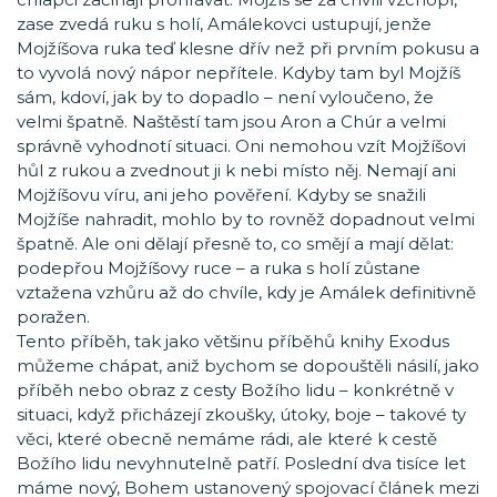
zase zvedá ruku s holí, Amálekovci ustupují, jenže
Mojžíšova ruka teď klesne dřív než při prvním pokusu a
to vyvolá nový nápor nepřítele. Kdyby tam byl Mojžíš
sám, kdoví, jak by to dopadlo – není vyloučeno, že
velmi špatně. Naštěstí tam jsou Aron a Chúr a velmi
správně vyhodnotí situaci. Oni nemohou vzít Mojžíšovi
hůl z rukou a zvednout ji k nebi místo něj. Nemají ani
Mojžíšovu víru, ani jeho pověření. Kdyby se snažili
Mojžíše nahradit, mohlo by to rovněž dopadnout velmi
špatně. Ale oni dělají přesně to, co smějí a mají dělat:
podepřou Mojžíšovy ruce – a ruka s holí zůstane
vztažena vzhůru až do chvíle, kdy je Amálek definitivně
poražen.
Tento příběh, tak jako většinu příběhů knihy Exodus
můžeme chápat, aniž bychom se dopouštěli násilí, jako
příběh nebo obraz z cesty Božího lidu – konkrétně v
situaci, když přicházejí zkoušky, útoky, boje – takové ty
věci, které obecně nemáme rádi, ale které k cestě
Božího lidu nevyhnutelně patří. Poslední dva tisíce let
máme nový, Bohem ustanovený spojovací článek mezi