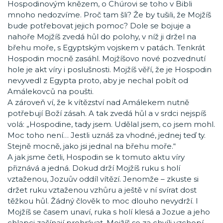
Hospodinovým knězem, o Chúrovi se toho v Bibli
mnoho nedozvíme. Proč tam šli? Že by tušili, že Mojžíš
bude potřebovat jejich pomoc? Dole se bojuje a
nahoře Mojžíš zvedá hůl do polohy, v níž ji držel na
břehu moře, s Egyptským vojskem v patách. Tenkrát
Hospodin mocně zasáhl. Mojžíšovo nové pozvednutí
hole je akt víry i poslušnosti. Mojžíš věří, že je Hospodin
nevyvedl z Egypta proto, aby je nechal pobít od
Amálekovců na poušti.
A zároveň ví, že k vítězství nad Amálekem nutně
potřebují Boží zásah. A tak zvedá hůl a v srdci nejspíš
volá: „Hospodine, tady jsem. Udělal jsem, co jsem mohl.
Moc toho není… Jestli uznáš za vhodné, jednej teď ty.
Stejně mocně, jako jsi jednal na břehu moře.“
A jak jsme četli, Hospodin se k tomuto aktu víry
přiznává a jedná. Dokud drží Mojžíš ruku s holí
vztaženou, Jozuův oddíl vítězí. Jenomže – zkuste si
držet ruku vztaženou vzhůru a ještě v ní svírat dost
těžkou hůl. Žádný člověk to moc dlouho nevydrží. I
Mojžíš se časem unaví, ruka s holí klesá a Jozue a jeho
chlapci začínají prohrávat. Mojžíš se za chvíli vzchopí,