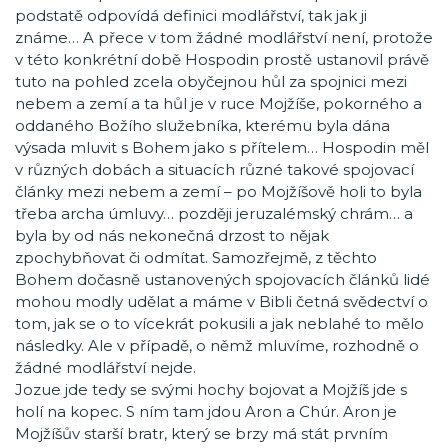
podstatě odpovídá definici modlářství, tak jak ji
známe… A přece v tom žádné modlářství není, protože
v této konkrétní době Hospodin prostě ustanovil právě
tuto na pohled zcela obyčejnou hůl za spojnici mezi
nebem a zemí a ta hůl je v ruce Mojžíše, pokorného a
oddaného Božího služebníka, kterému byla dána
výsada mluvit s Bohem jako s přítelem… Hospodin měl
v různých dobách a situacích různé takové spojovací
články mezi nebem a zemí – po Mojžíšově holi to byla
třeba archa úmluvy… později jeruzalémský chrám… a
byla by od nás nekonečná drzost to nějak
zpochybňovat či odmítat. Samozřejmě, z těchto
Bohem dočasně ustanovených spojovacích článků lidé
mohou modly udělat a máme v Bibli četná svědectví o
tom, jak se o to vícekrát pokusili a jak neblahé to mělo
následky. Ale v případě, o němž mluvíme, rozhodně o
žádné modlářství nejde.
Jozue jde tedy se svými hochy bojovat a Mojžíš jde s
holí na kopec. S ním tam jdou Aron a Chúr. Aron je
Mojžíšův starší bratr, který se brzy má stát prvním