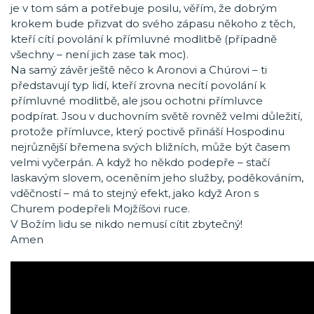
je v tom sám a potřebuje posilu, věřím, že dobrým
krokem bude přizvat do svého zápasu někoho z těch,
kteří cítí povolání k přímluvné modlitbě (případně
všechny – není jich zase tak moc).
Na samý závěr ještě něco k Aronovi a Chúrovi – ti
představují typ lidí, kteří zrovna necítí povolání k
přímluvné modlitbě, ale jsou ochotni přímluvce
podpírat. Jsou v duchovním světě rovněž velmi důležití,
protože přímluvce, který poctivě přináší Hospodinu
nejrůznější břemena svých bližních, může být časem
velmi vyčerpán. A když ho někdo podepře – stačí
laskavým slovem, oceněním jeho služby, poděkováním,
vděčností – má to stejný efekt, jako když Aron s
Churem podepřeli Mojžíšovi ruce.
V Božím lidu se nikdo nemusí cítit zbytečný!
Amen