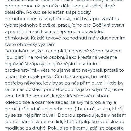
nebo nemoc už nemůže dělat spoustu věcí, které
dělal dřív. Pokud se křesťan trápí pocity
nemohoucnosti a zbytečnosti, měl by si pro začátek
vybrat jednoho člověka, pracujícího pro Boží království
v první linii a začít se na něj věrně a pravidelně
přimlouvat. Každé takové rozhodnutí má v duchovním
světě obrovský význam.
Domnívám se, že to, co platí na rovině všeho Božího
lidu, platí i na rovině osobní. Jako křesťané vedeme
nejrůznější zápasy s nejrůznějšími osobními
protivenstvími – většinou jsme si to nevybrali, prostě to
k nám tak nějak přišlo. Čím těžší zápas, tím větší
potřeba někoho, kdy by se za nás přimlouval – kdo by
se za nás postavil před Hospodina jako kdysi Mojžíš se
svou holí. Je smutné, když v křesťanském sboru
kdekdo tiše a osaměle zápasí se svými problémy a
nemá (případně ani nechce mít) bratra či sestru, kteří
by se za něj přimlouvali. Dobrou zprávou je, že v našem
sboru máme skupinku lidí, kteří přijali jako svou službu
modlit se za druhé. Pokud se někomu zdá, že zápasí a