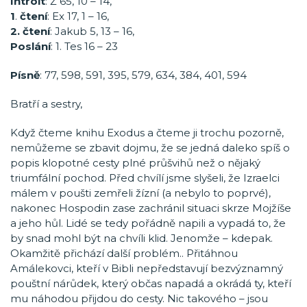
Introit
: Ž 65, 10 – 14,
1
.
čtení
: Ex 17, 1 – 16,
2. čtení
: Jakub 5, 13 – 16,
Poslání
: 1. Tes 16 – 23
Písně
: 77, 598, 591, 395, 579, 634, 384, 401, 594
Bratří a sestry,
Když čteme knihu Exodus a čteme ji trochu pozorně,
nemůžeme se zbavit dojmu, že se jedná daleko spíš o
popis klopotné cesty plné průšvihů než o nějaký
triumfální pochod. Před chvílí jsme slyšeli, že Izraelci
málem v poušti zemřeli žízní (a nebylo to poprvé),
nakonec Hospodin zase zachránil situaci skrze Mojžíše
a jeho hůl. Lidé se tedy pořádně napili a vypadá to, že
by snad mohl být na chvíli klid. Jenomže – kdepak.
Okamžitě přichází další problém.. Přitáhnou
Amálekovci, kteří v Bibli nepředstavují bezvýznamný
pouštní nárůdek, který občas napadá a okrádá ty, kteří
mu náhodou přijdou do cesty. Nic takového – jsou