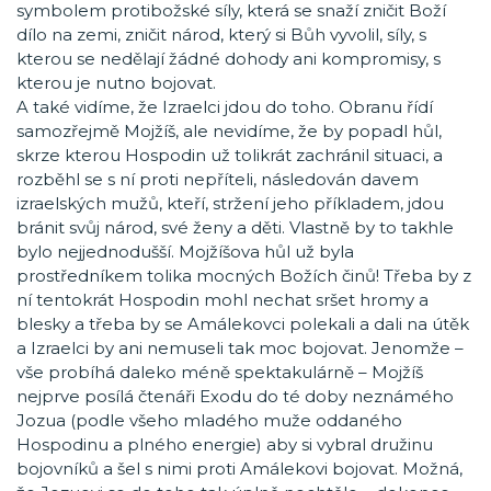
symbolem protibožské síly, která se snaží zničit Boží
dílo na zemi, zničit národ, který si Bůh vyvolil, síly, s
kterou se nedělají žádné dohody ani kompromisy, s
kterou je nutno bojovat.
A také vidíme, že Izraelci jdou do toho. Obranu řídí
samozřejmě Mojžíš, ale nevidíme, že by popadl hůl,
skrze kterou Hospodin už tolikrát zachránil situaci, a
rozběhl se s ní proti nepříteli, následován davem
izraelských mužů, kteří, stržení jeho příkladem, jdou
bránit svůj národ, své ženy a děti. Vlastně by to takhle
bylo nejjednodušší. Mojžíšova hůl už byla
prostředníkem tolika mocných Božích činů! Třeba by z
ní tentokrát Hospodin mohl nechat sršet hromy a
blesky a třeba by se Amálekovci polekali a dali na útěk
a Izraelci by ani nemuseli tak moc bojovat. Jenomže –
vše probíhá daleko méně spektakulárně – Mojžíš
nejprve posílá čtenáři Exodu do té doby neznámého
Jozua (podle všeho mladého muže oddaného
Hospodinu a plného energie) aby si vybral družinu
bojovníků a šel s nimi proti Amálekovi bojovat. Možná,