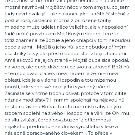
že Jozuovi se do toho tak úplně nechtělo – dokonce
možná navrhoval Mojžíšovi něco v tom smyslu, co jsem
tady navrhovala já – ale nakonec jde – určitě částečně z
poslušnosti, částečně možná z přirozené touhy
mladého muže udělat něco velkého, ale v neposlední
řadě určitě povzbuzen Mojžíšovým slibem: Ten slib
totiž znamená, že Jozue a jeho chlapci v tom nebudou
docela sami – Mojžíš a jeho hůl sice nebudou přímými
účastníky bitvy, ale přesto budou stát v boji s hordami
Amálekovců na jejich straně – Mojžíš bude sice opodál,
na kopci, ale bude držet v ruce svou a zároveň Boží hůl
– ten spojovací článek mezi nebem a zemí – mezi
oblastí, kde je a vládne Hospodin a tou mizernou
pouští, kde vede své boje jeho vyvolený národ.
Začínáte se vnitřně trochu ošívat, protože v tom cítíte
náznak modlářství? Hmmm, spoléhají na nějakou hůl
místo na živého Boha…Ten Jozue, místo aby celým
srdcem spolehl na živého Hospodina a věřil, že ON mu
dá sílu zvítězit, čerpá povzbuzení z přítomnosti
nějakého předmětu – ze dřeva vyrostlého v lese a
následně opracovaného člověkem… To přece v