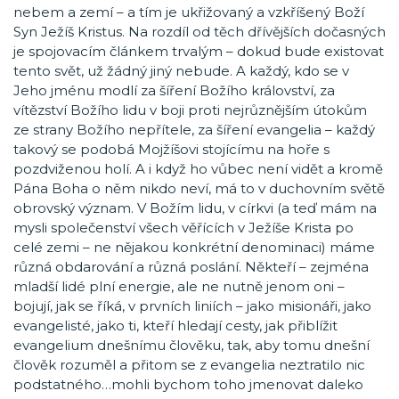
nebem a zemí – a tím je ukřižovaný a vzkříšený Boží
Syn Ježíš Kristus. Na rozdíl od těch dřívějších dočasných
je spojovacím článkem trvalým – dokud bude existovat
tento svět, už žádný jiný nebude. A každý, kdo se v
Jeho jménu modlí za šíření Božího království, za
vítězství Božího lidu v boji proti nejrůznějším útokům
ze strany Božího nepřítele, za šíření evangelia – každý
takový se podobá Mojžíšovi stojícímu na hoře s
pozdviženou holí. A i když ho vůbec není vidět a kromě
Pána Boha o něm nikdo neví, má to v duchovním světě
obrovský význam. V Božím lidu, v církvi (a teď mám na
mysli společenství všech věřících v Ježíše Krista po
celé zemi – ne nějakou konkrétní denominaci) máme
různá obdarování a různá poslání. Někteří – zejména
mladší lidé plní energie, ale ne nutně jenom oni –
bojují, jak se říká, v prvních liniích – jako misionáři, jako
evangelisté, jako ti, kteří hledají cesty, jak přiblížit
evangelium dnešnímu člověku, tak, aby tomu dnešní
člověk rozuměl a přitom se z evangelia neztratilo nic
podstatného…mohli bychom toho jmenovat daleko