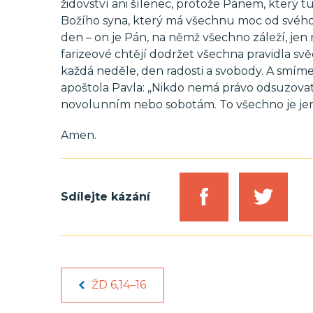
židovství ani šílenec, protože Pánem, který tu
Božího syna, který má všechnu moc od svého 
den – on je Pán, na němž všechno záleží, jen 
farizeové chtějí dodržet všechna pravidla svě
každá neděle, den radosti a svobody. A smíme
apoštola Pavla: „Nikdo nemá právo odsuzovat v
novolunním nebo sobotám. To všechno je jen st
Amen.
Sdílejte kázání
ŽD 6,14–16