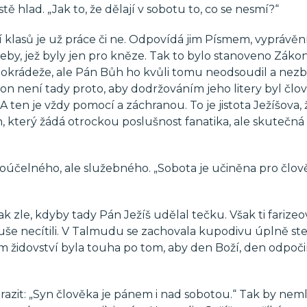
estě hlad. „Jak to, že dělají v sobotu to, co se nesmí?“
 klasů je už práce či ne. Odpovídá jim Písmem, vyprávě
leby, jež byly jen pro kněze. Tak to bylo stanoveno Záko
atokrádeže, ale Pán Bůh ho kvůli tomu neodsoudil a nezba
ákon není tady proto, aby dodržováním jeho litery byl člo
 A ten je vždy pomocí a záchranou. To je jistota Ježíšova, 
 který žádá otrockou poslušnost fanatika, ale skutečná 
oúčelného, ale služebného. „Sobota je učiněna pro člov
ak zle, kdyby tady Pán Ježíš udělal tečku. Však ti farize
 duše necítili. V Talmudu se zachovala kupodivu úplně st
mém židovství byla touha po tom, aby den Boží, den odpoč
razit: „Syn člověka je pánem i nad sobotou.“ Tak by neml