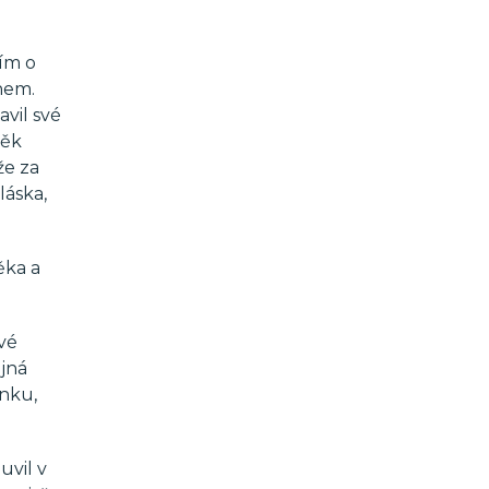
ním o
nem.
vil své
věk
že za
láska,
ěka a
ové
ejná
inku,
uvil v