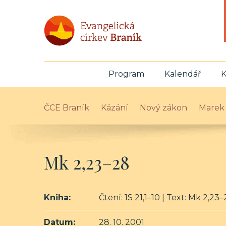
Program
Kalendář
K
ČCE Braník
Kázání
Nový zákon
Marek
Mk 2,23–28
Kniha:
Čtení: 1S 21,1–10 | Text: Mk 2,23
Datum:
28. 10. 2001