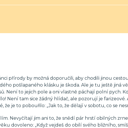
nci přírody by možná doporučili, aby chodili jinou cestou
ého pošlapaného klásku je škoda. Ale je tu ještě jiná vě
ů. Není to jejich pole a oni vlastně páchají polní pych. 
! Není tam sice žádný hlídač, ale pozorují je farizeové. A
é, že je to pobouřilo: „Jak to, že dělají v sobotu, co se ne
ím. Nevyčítají jim ani to, že snědí pár hrstí obilných zrne
u dovoleno: „Když vejdeš do obilí svého bližního, smíš 