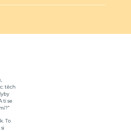
,
c: těch
Kdyby
 ti se
smí?“
k. To
si