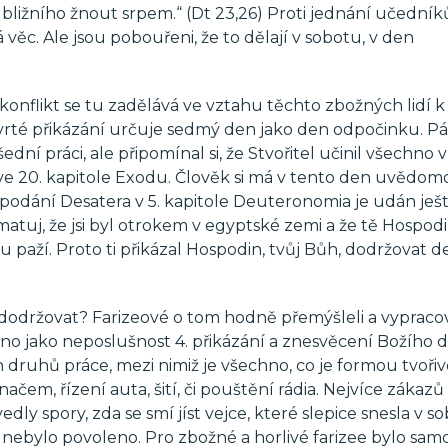
 bližního žnout srpem.“ (Dt 23,26) Proti jednání učedník
věc. Ale jsou pobouřeni, že to dělají v sobotu, v den
onflikt se tu zadělává ve vztahu těchto zbožných lidí k J
tvrté přikázání určuje sedmý den jako den odpočinku. P
ní práci, ale připomínal si, že Stvořitel učinil všechno v 
e 20. kapitole Exodu. Člověk si má v tento den uvědom
podání Desatera v 5. kapitole Deuteronomia je udán ješ
tuj, že jsi byl otrokem v egyptské zemi a že tě Hospodin
paží. Proto ti přikázal Hospodin, tvůj Bůh, dodržovat d
j dodržovat? Farizeové o tom hodně přemýšleli a vypracov
no jako neposlušnost 4. přikázání a znesvěcení Božího d
druhů práce, mezi nimiž je všechno, co je formou tvoři
ínačem, řízení auta, šití, či pouštění rádia. Nejvíce zákazů
edly spory, zda se smí jíst vejce, které slepice snesla v s
 nebylo povoleno. Pro zbožné a horlivé farizee bylo sa