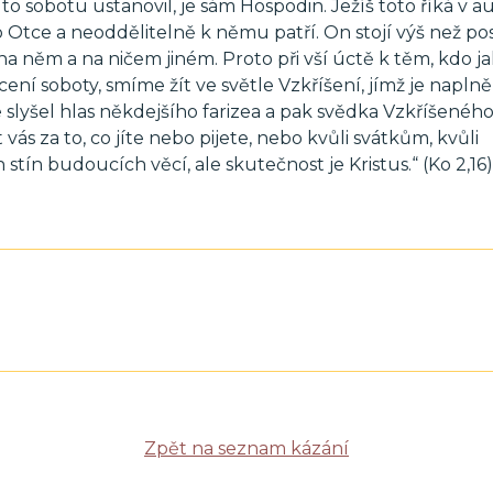
to sobotu ustanovil, je sám Hospodin. Ježíš toto říká v au
Otce a neoddělitelně k němu patří. On stojí výš než po
na něm a na ničem jiném. Proto při vší úctě k těm, kdo ja
cení soboty, smíme žít ve světle Vzkříšení, jímž je napln
 slyšel hlas někdejšího farizea a pak svědka Vzkříšenéh
ás za to, co jíte nebo pijete, nebo kvůli svátkům, kvůli
ín budoucích věcí, ale skutečnost je Kristus.“ (Ko 2,16)
Zpět na seznam kázání