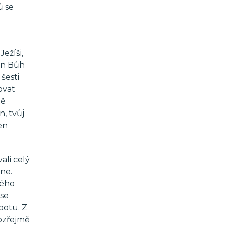
ů se
ežíši,
án Bůh
šesti
ovat
tě
, tvůj
en
ali celý
ne.
vého
 se
obotu. Z
mozřejmě