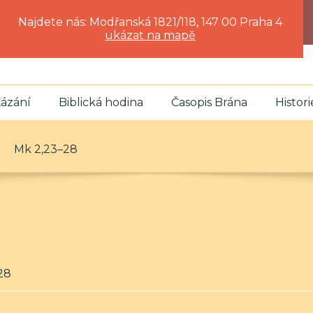
Najdete nás: Modřanská 1821/118, 147 00 Praha 4
ukázat na mapě
ázání
Biblická hodina
Časopis Brána
Histori
Mk 2,23–28
–28