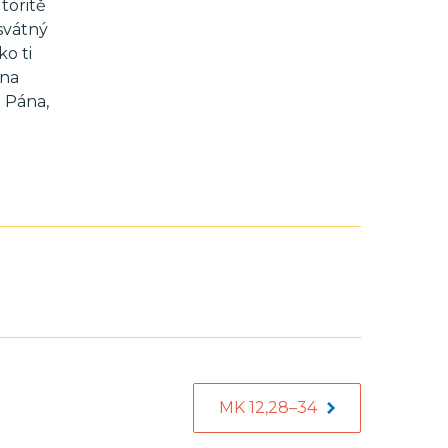
toritě
svátný
ko ti
ěna
o Pána,
MK 12,28–34