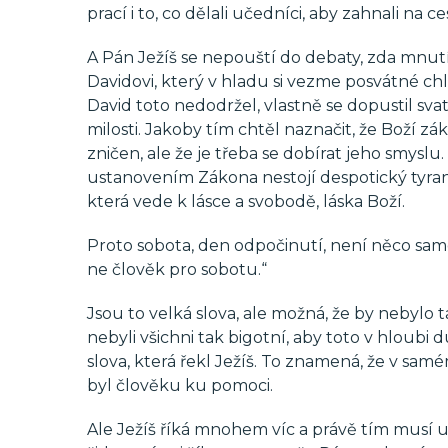
prací i to, co dělali učedníci, aby zahnali na c
A Pán Ježíš se nepouští do debaty, zda mnutí
Davidovi, který v hladu si vezme posvátné ch
David toto nedodržel, vlastně se dopustil sv
milosti. Jakoby tím chtěl naznačit, že Boží z
zničen, ale že je třeba se dobírat jeho smyslu.
ustanovením Zákona nestojí despotický tyran,
která vede k lásce a svobodě, láska Boží.
Proto sobota, den odpočinutí, není něco sam
ne člověk pro sobotu.“
Jsou to velká slova, ale možná, že by nebylo t
nebyli všichni tak bigotní, aby toto v hloubi
slova, která řekl Ježíš. To znamená, že v sa
byl člověku ku pomoci.
Ale Ježíš říká mnohem víc a právě tím musí u