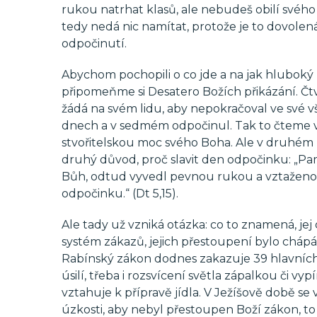
rukou natrhat klasů, ale nebudeš obilí svého
tedy nedá nic namítat, protože je to dovolená 
odpočinutí.
Abychom pochopili o co jde a na jak hluboký k
připomeňme si Desatero Božích přikázání. Č
žádá na svém lidu, aby nepokračoval ve své všed
dnech a v sedmém odpočinul. Tak to čteme v
stvořitelskou moc svého Boha. Ale v druhém 
druhý důvod, proč slavit den odpočinku: „Pama
Bůh, odtud vyvedl pevnou rukou a vztaženou 
odpočinku.“ (Dt 5,15).
Ale tady už vzniká otázka: co to znamená, je
systém zákazů, jejich přestoupení bylo chápá
Rabínský zákon dodnes zakazuje 39 hlavních 
úsilí, třeba i rozsvícení světla zápalkou či vyp
vztahuje k přípravě jídla. V Ježíšově době se v
úzkosti, aby nebyl přestoupen Boží zákon, to