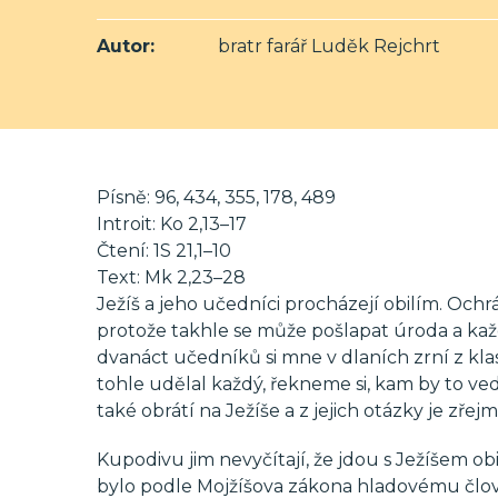
Autor:
bratr farář Luděk Rejchrt
Písně: 96, 434, 355, 178, 489
Introit: Ko 2,13–17
Čtení: 1S 21,1–10
Text: Mk 2,23–28
Ježíš a jeho učedníci procházejí obilím. Ochrá
protože takhle se může pošlapat úroda a každ
dvanáct učedníků si mne v dlaních zrní z klas
tohle udělal každý, řekneme si, kam by to vedlo
také obrátí na Ježíše a z jejich otázky je zřejm
Kupodivu jim nevyčítají, že jdou s Ježíšem obil
bylo podle Mojžíšova zákona hladovému člověk