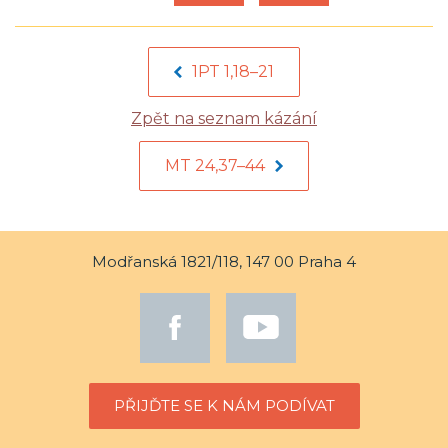
1PT 1,18–21
Zpět na seznam kázání
MT 24,37–44
Modřanská 1821/118, 147 00 Praha 4
PŘIJĎTE SE K NÁM PODÍVAT