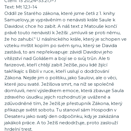
Čtení: 1S 20,24–33.21,1–7
Text: Mt 12,1–14
Oddíl ze Starého zákona, které jsme četli z 1. knihy
Samuelovy, je vyprávěním o nenávisti krále Saule k
Davidovi; chce ho zabít. A náš text z Matouše končí
právě touto nenávistí k Ježíši: „smluvili se proti němu,
že ho zahubí.“ U násilnického krále, který je schopen ve
vzteku mrštit kopím po svém synu, který se Davida
zastává, to ani nepřekvapuje: závidí Davidovi jeho
vítězství nad Goliášem a bojí se o svůj trůn. Ale ti
farizeové, kteří chtějí zabít Ježíše, jsou lidé žijící
takříkajíc s Biblí v ruce, kteří usilují o dodržování
Zákona. Nejde jim o politiku, jako Saulovi, ale o věci,
které jsou svaté. Ježíšova smrt, na níž se společně
domluvili, není výsledkem emoce, která zbavuje Saula
zdravého úsudku; jejich rozhodnutí je uvážené a
zdůvodněné tím, že Ježíš je přestupník Zákona, který
přikazuje světit sobotu. Tu stanovil sám Hospodin v
Desateru jako svatý den odpočinku, kdy je zakázána
jakákoli práce. A to Ježíš nedodržuje, proto zaslouží
hrdelní trest.