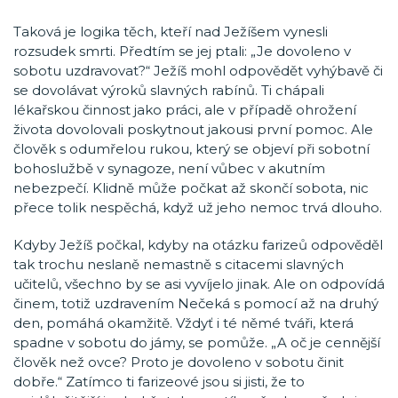
Taková je logika těch, kteří nad Ježíšem vynesli
rozsudek smrti. Předtím se jej ptali: „Je dovoleno v
sobotu uzdravovat?“ Ježíš mohl odpovědět vyhýbavě či
se dovolávat výroků slavných rabínů. Ti chápali
lékařskou činnost jako práci, ale v případě ohrožení
života dovolovali poskytnout jakousi první pomoc. Ale
člověk s odumřelou rukou, který se objeví při sobotní
bohoslužbě v synagoze, není vůbec v akutním
nebezpečí. Klidně může počkat až skončí sobota, nic
přece tolik nespěchá, když už jeho nemoc trvá dlouho.
Kdyby Ježíš počkal, kdyby na otázku farizeů odpověděl
tak trochu neslaně nemastně s citacemi slavných
učitelů, všechno by se asi vyvíjelo jinak. Ale on odpovídá
činem, totiž uzdravením Nečeká s pomocí až na druhý
den, pomáhá okamžitě. Vždyť i té němé tváři, která
spadne v sobotu do jámy, se pomůže. „A oč je cennější
člověk než ovce? Proto je dovoleno v sobotu činit
dobře.“ Zatímco ti farizeové jsou si jisti, že to