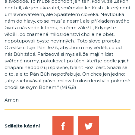
a svobodě. To může pochopit jen ten, kdo ví, že Zákon
není cíl, ale jen ukazatel, směrovka ke Kristu, který není
umravňovatelem, ale Spasitelem člověka. Nevtlouká
nám do hlavy, co se musí a nesmí, ale příkladem svého
života nás vede k tomu, na čem záleží. „Kdybyste
věděli, co znamená milosrdenství chci a ne oběť,
nepotupovali byste nevinných.“ Toto slovo proroka
Ozeáše cituje Pán Ježíš, abychom i my věděli, co od
nás Bůh žádá. Farizeové si mysleli, že mají hlídat
svěřené normy, pokukovat po těch, kteří je podle jejich
chápání nedodržují správně, bránit Boží čest. Snažili se
o to, ale to Pán Bůh nepotřebuje. On chce jen jedno:
„aby zachovával právo, miloval milosrdenství a pokorně
chodil se svým Bohem.“ (Mi 6,8)
Amen.
Sdílejte kázání