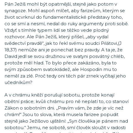
Pán Ježíš mohl být opatrnější, stejně jako potom v
synagoze. Mohl aspoň mlčet, aby farizeům, kterým se
život scvrknul do fundamentalistické představy toho,
co se smí a nesmí, nedal do ruky argumenty proti sobě.
Vždyť s tímhle typem lidí se těžko vede plodný
rozhovor. Ale Pán Ježíš, který přišel, „aby vydal
svědectví pravdě“, jak to řekl svému soudci Pilátovi,(J
18,37) nemůže ani je ponechat bez pravdy. A ta je, že
David jedl se svou družinou ve svatyni posvátný chléb,
protože měl hlad. To bylo přece zakázáno, byla to
svým způsobem svatokrádež, ale Hospodin mu to
neměl za zlé. Proč tedy oni těch pár zrnek vyčítají jeho
učedníkům?
A v chrámu kněží porušují sobotu, protože konají
obětní práce; kvůli chrámu pro ně neplatí to, co stanoví
Zákon o sobotním dni. „Pravím vám, že zde je víc než
chrám!“ Jsou to slova, která musela farizee popudit
stejně jako Ježíšovo ujištění: „Syn člověka je pánem nad
sobotou.“ Jemu, ne sobotě, smí člověk sloužit v radosti