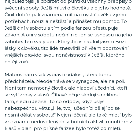
nejdůležitější je dodržet do puntíku všechny předpisy o
svěcení soboty, Ježíš mluví o člověku a o jeho hodnotě.
Činit dobře pak znamená mít na mysli člověka v jeho
potřebách, nouzi a neštěstí a přinášet mu pomoc. To
Ježíš činí v sobotu a tím podle farizeů přestupuje
Zákon. A oni v sobotu nečiní nic, jen se usnesou na jeho
záhubě. Ten svatý den, který Ježíš naplnil jasem Boží
lásky k člověku, tito lidé znesvětili při všem dodržování
vnějších pravidel svou nenávistností k Ježíši, kterého
chtějí zničit.
Matouš nám však vypráví i událost, která tomu
předcházela. Neodehrává se v synagoze, ale na poli.
Není tam nemocný člověk, ale hladoví učedníci, kteří
se sytí zrnky z klasů. Číhavé oči je sledují s nelibostí i
tam, sledují Ježíše i to co odpoví, když uslyší
nebezpečnou větu: „Hle, tvoji učedníci dělají co se
nesmí dělat v sobotu!“ Nejen léčení, ale také mletí bylo
v seznamu nedovolených sobotních aktivit; mnutí zrn z
klasů v dlani pro přísné farizee bylo totéž co mletí.