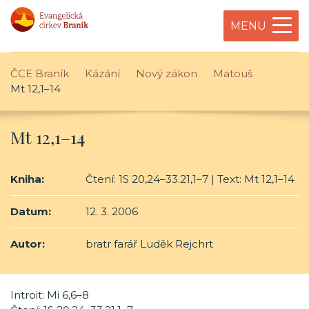
MENU
ČCE Braník
Kázání
Nový zákon
Matouš
Mt 12,1–14
Mt 12,1–14
Kniha:
Čtení: 1S 20,24–33.21,1–7 | Text: Mt 12,1–14
Datum:
12. 3. 2006
Autor:
bratr farář Luděk Rejchrt
Introit: Mi 6,6–8