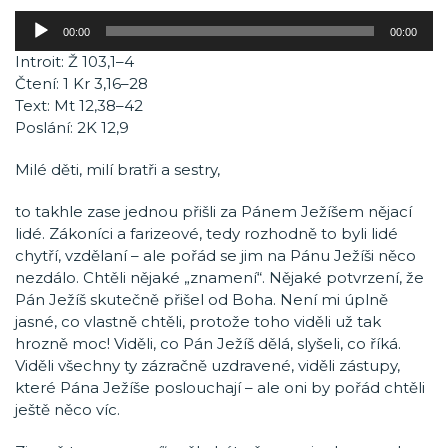
Audio
00:00
00:00
přehrávač
Introit: Ž 103,1–4
Čtení: 1 Kr 3,16–28
Text: Mt 12,38–42
Poslání: 2K 12,9
Milé děti, milí bratři a sestry,
to takhle zase jednou přišli za Pánem Ježíšem nějací
lidé. Zákoníci a farizeové, tedy rozhodně to byli lidé
chytří, vzdělaní – ale pořád se jim na Pánu Ježíši něco
nezdálo. Chtěli nějaké „znamení“. Nějaké potvrzení, že
Pán Ježíš skutečně přišel od Boha. Není mi úplně
jasné, co vlastně chtěli, protože toho viděli už tak
hrozně moc! Viděli, co Pán Ježíš dělá, slyšeli, co říká.
Viděli všechny ty zázračně uzdravené, viděli zástupy,
které Pána Ježíše poslouchají – ale oni by pořád chtěli
ještě něco víc.