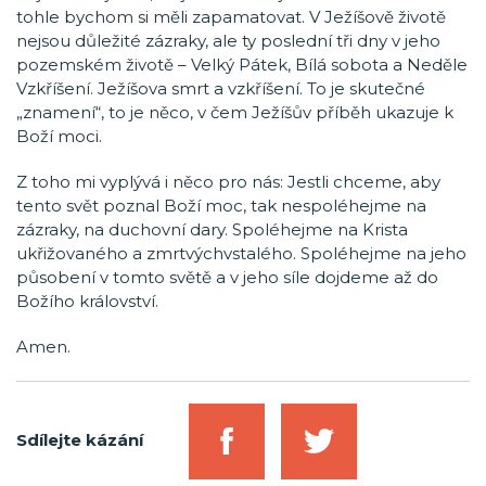
tohle bychom si měli zapamatovat. V Ježíšově životě
nejsou důležité zázraky, ale ty poslední tři dny v jeho
pozemském životě – Velký Pátek, Bílá sobota a Neděle
Vzkříšení. Ježíšova smrt a vzkříšení. To je skutečné
„znamení“, to je něco, v čem Ježíšův příběh ukazuje k
Boží moci.
Z toho mi vyplývá i něco pro nás: Jestli chceme, aby
tento svět poznal Boží moc, tak nespoléhejme na
zázraky, na duchovní dary. Spoléhejme na Krista
ukřižovaného a zmrtvýchvstalého. Spoléhejme na jeho
působení v tomto světě a v jeho síle dojdeme až do
Božího království.
Amen.
Sdílejte kázání