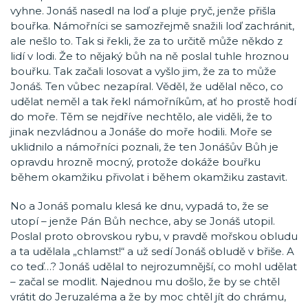
vyhne. Jonáš nasedl na loď a pluje pryč, jenže přišla
bouřka. Námořníci se samozřejmě snažili loď zachránit,
ale nešlo to. Tak si řekli, že za to určitě může někdo z
lidí v lodi. Že to nějaký bůh na ně poslal tuhle hroznou
bouřku. Tak začali losovat a vyšlo jim, že za to může
Jonáš. Ten vůbec nezapíral. Věděl, že udělal něco, co
udělat neměl a tak řekl námořníkům, ať ho prostě hodí
do moře. Těm se nejdříve nechtělo, ale viděli, že to
jinak nezvládnou a Jonáše do moře hodili. Moře se
uklidnilo a námořníci poznali, že ten Jonášův Bůh je
opravdu hrozně mocný, protože dokáže bouřku
během okamžiku přivolat i během okamžiku zastavit.
No a Jonáš pomalu klesá ke dnu, vypadá to, že se
utopí – jenže Pán Bůh nechce, aby se Jonáš utopil.
Poslal proto obrovskou rybu, v pravdě mořskou obludu
a ta udělala „chlamst!“ a už sedí Jonáš obludě v břiše. A
co teď…? Jonáš udělal to nejrozumnější, co mohl udělat
– začal se modlit. Najednou mu došlo, že by se chtěl
vrátit do Jeruzaléma a že by moc chtěl jít do chrámu,