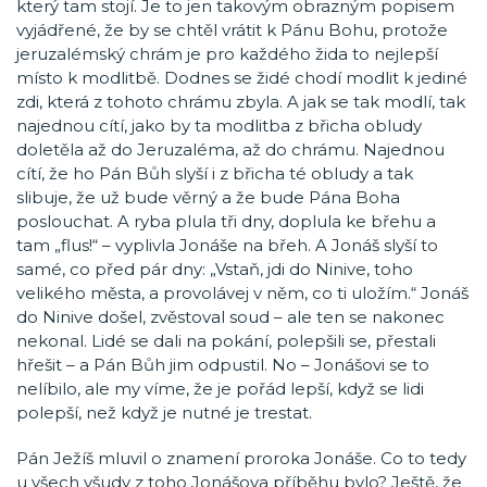
který tam stojí. Je to jen takovým obrazným popisem
vyjádřené, že by se chtěl vrátit k Pánu Bohu, protože
jeruzalémský chrám je pro každého žida to nejlepší
místo k modlitbě. Dodnes se židé chodí modlit k jediné
zdi, která z tohoto chrámu zbyla. A jak se tak modlí, tak
najednou cítí, jako by ta modlitba z břicha obludy
doletěla až do Jeruzaléma, až do chrámu. Najednou
cítí, že ho Pán Bůh slyší i z břicha té obludy a tak
slibuje, že už bude věrný a že bude Pána Boha
poslouchat. A ryba plula tři dny, doplula ke břehu a
tam „flus!“ – vyplivla Jonáše na břeh. A Jonáš slyší to
samé, co před pár dny: „Vstaň, jdi do Ninive, toho
velikého města, a provolávej v něm, co ti uložím.“ Jonáš
do Ninive došel, zvěstoval soud – ale ten se nakonec
nekonal. Lidé se dali na pokání, polepšili se, přestali
hřešit – a Pán Bůh jim odpustil. No – Jonášovi se to
nelíbilo, ale my víme, že je pořád lepší, když se lidi
polepší, než když je nutné je trestat.
Pán Ježíš mluvil o znamení proroka Jonáše. Co to tedy
u všech všudy z toho Jonášova příběhu bylo? Ještě, že