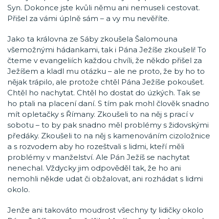
Syn. Dokonce jste kvůli němu ani nemuseli cestovat.
Přišel za vámi úplně sám – a vy mu nevěříte.
Jako ta královna ze Sáby zkoušela Šalomouna
všemožnými hádankami, tak i Pána Ježíše zkoušeli! To
čteme v evangeliích každou chvíli, že někdo přišel za
Ježíšem a kladl mu otázku – ale ne proto, že by ho to
nějak trápilo, ale protože chtěl Pána Ježíše pokoušet.
Chtěl ho nachytat. Chtěl ho dostat do úzkých. Tak se
ho ptali na placení daní. S tím pak mohl člověk snadno
mít opletačky s Římany. Zkoušeli to na něj s prací v
sobotu – to by pak snadno měl problémy s židovskými
předáky. Zkoušeli to na něj s kamenováním cizoložnice
a s rozvodem aby ho rozeštvali s lidmi, kteří měli
problémy v manželství. Ale Pán Ježíš se nachytat
nenechal. Vždycky jim odpověděl tak, že ho ani
nemohli někde udat či obžalovat, ani rozhádat s lidmi
okolo.
Jenže ani takováto moudrost všechny ty lidičky okolo