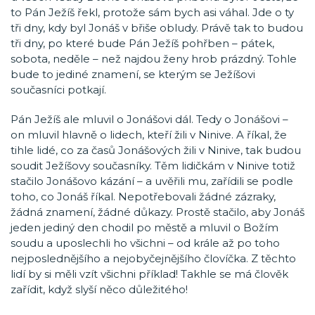
to Pán Ježíš řekl, protože sám bych asi váhal. Jde o ty
tři dny, kdy byl Jonáš v břiše obludy. Právě tak to budou
tři dny, po které bude Pán Ježíš pohřben – pátek,
sobota, neděle – než najdou ženy hrob prázdný. Tohle
bude to jediné znamení, se kterým se Ježíšovi
současníci potkají.
Pán Ježíš ale mluvil o Jonášovi dál. Tedy o Jonášovi –
on mluvil hlavně o lidech, kteří žili v Ninive. A říkal, že
tihle lidé, co za časů Jonášových žili v Ninive, tak budou
soudit Ježíšovy současníky. Těm lidičkám v Ninive totiž
stačilo Jonášovo kázání – a uvěřili mu, zařídili se podle
toho, co Jonáš říkal. Nepotřebovali žádné zázraky,
žádná znamení, žádné důkazy. Prostě stačilo, aby Jonáš
jeden jediný den chodil po městě a mluvil o Božím
soudu a uposlechli ho všichni – od krále až po toho
nejposlednějšího a nejobyčejnějšího človíčka. Z těchto
lidí by si měli vzít všichni příklad! Takhle se má člověk
zařídit, když slyší něco důležitého!