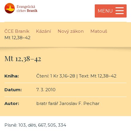
MENU
ČCE Braník
Kázání
Nový zákon
Matouš
Mt 12,38–42
Mt 12,38–42
Kniha:
Čtení: 1 Kr 3,16–28 | Text: Mt 12,38–42
Datum:
7. 3. 2010
Autor:
bratr farář Jaroslav F. Pechar
Písně: 103, děti, 667, 505, 334