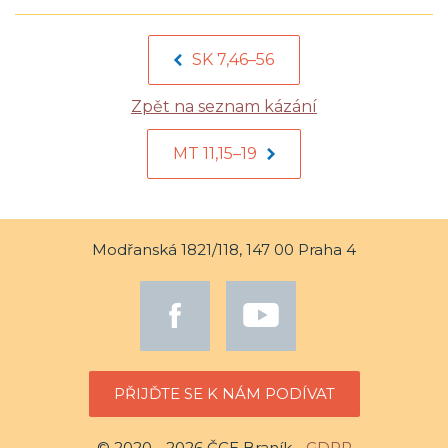
SK 7,46–56
Zpět na seznam kázání
MT 11,15–19
Modřanská 1821/118, 147 00 Praha 4
PŘIJĎTE SE K NÁM PODÍVAT
© 2020 - 2026 ČCE Braník -
GDPR