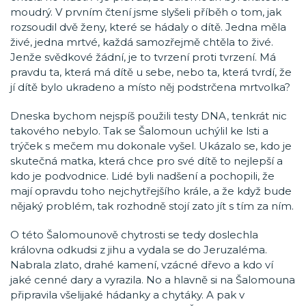
moudrý. V prvním čtení jsme slyšeli příběh o tom, jak
rozsoudil dvě ženy, které se hádaly o dítě. Jedna měla
živé, jedna mrtvé, každá samozřejmě chtěla to živé.
Jenže svědkové žádní, je to tvrzení proti tvrzení. Má
pravdu ta, která má dítě u sebe, nebo ta, která tvrdí, že
jí dítě bylo ukradeno a místo něj podstrčena mrtvolka?
Dneska bychom nejspíš použili testy DNA, tenkrát nic
takového nebylo. Tak se Šalomoun uchýlil ke lsti a
trýček s mečem mu dokonale vyšel. Ukázalo se, kdo je
skutečná matka, která chce pro své dítě to nejlepší a
kdo je podvodnice. Lidé byli nadšení a pochopili, že
mají opravdu toho nejchytřejšího krále, a že když bude
nějaký problém, tak rozhodně stojí zato jít s tím za ním.
O této Šalomounově chytrosti se tedy doslechla
královna odkudsi z jihu a vydala se do Jeruzaléma.
Nabrala zlato, drahé kamení, vzácné dřevo a kdo ví
jaké cenné dary a vyrazila. No a hlavně si na Šalomouna
připravila všelijaké hádanky a chytáky. A pak v