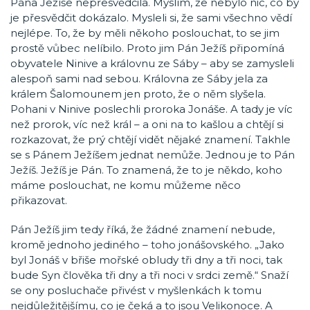
Pána Ježíše nepřesvědčila. Myslím, že nebylo nic, co by
je přesvědčit dokázalo. Mysleli si, že sami všechno vědí
nejlépe. To, že by měli někoho poslouchat, to se jim
prostě vůbec nelíbilo. Proto jim Pán Ježíš připomíná
obyvatele Ninive a královnu ze Sáby – aby se zamysleli
alespoň sami nad sebou. Královna ze Sáby jela za
králem Šalomounem jen proto, že o něm slyšela.
Pohani v Ninive poslechli proroka Jonáše. A tady je víc
než prorok, víc než král – a oni na to kašlou a chtějí si
rozkazovat, že prý chtějí vidět nějaké znamení. Takhle
se s Pánem Ježíšem jednat nemůže. Jednou je to Pán
Ježíš. Ježíš je Pán. To znamená, že to je někdo, koho
máme poslouchat, ne komu můžeme něco
přikazovat.
Pán Ježíš jim tedy říká, že žádné znamení nebude,
kromě jednoho jediného – toho jonášovského. „Jako
byl Jonáš v břiše mořské obludy tři dny a tři noci, tak
bude Syn člověka tři dny a tři noci v srdci země.“ Snaží
se ony posluchače přivést v myšlenkách k tomu
nejdůležitějšímu, co je čeká a to jsou Velikonoce. A