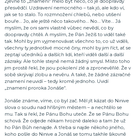
Zjevně to „znamení“ mělo být něco, co je doopravdy
přesvědčí. Uzdravení nemocného – tak jó, ale kdo ví,
jak se to stalo. To rozmnožení chlebů, nebo utišení
bouře… Jo, ale ještě něco takového… No… Víte… Já
myslím, že oni sami vlastně vůbec nevědí, co by
doopravdy chtěli. A myslím, že Pán Ježíš to viděl také
tak. Mohl by jim vyjmenovávat všechno to, co už viděli,
všechny ty jednotlivé mocné činy, mohl by jim říct, ať se
zeptají učedníků a dalších lidí, kteří viděli další a další
zázraky. Ale tohle stejně nemá žádný smysl. Místo toho
jim prostě řekl, že jsou pokolení zlé a zpronevěřilé. Že v
sobě skrývají zlobu a nevěru. A také, že žádné zázračné
znamení neuvidí – tedy kromě jednoho. Uvidí
„znamení proroka Jonáše“.
Jonáše známe, víme, co byl zač. Měl jít kázat do Ninive
slova o soudu nad hříšným městem – a nechtělo se
mu. Tak si řekl, že Pánu Bohu uteče. Že se Pánu Bohu
schová. Že odjede někam hrozně daleko a tam že už
ho Pán Bůh nenajde. A třeba si najde někoho jiného,
koho pošle do Ninive a Jonáš se tomu takhle šikovně