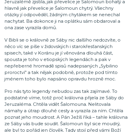
Jeruzalémě zjistila, jak převelice je Šalomoun bohatý a
hlavně jak převelice je Šalomoun chytrý. Všechny
otázky jí odpověděl, žádným chytákem se nenechal
nachytat. Ba dokonce ji na oplátku sám obdaroval a
ona zase vyrazila domů.
V Bibli se o královně ze Sáby nic dalšího nedozvíte, o
něco víc se píše v židovských i starokřesťanských
spisech, také v Koránu je jí věnována dlouhá část,
spousta je toho v etiopských legendách a pak v
nepřeberné hromadě spisů nadepsaných „Sybilino
proroctví“ a tak nějak podobně, protože pod tímto
jménem toho bylo napsáno opravdu hrozně moc.
Pro nás tyto legendy nebudou zas tak zajímavé. To
podstatné víme, totiž proč královna přijela ze Sáby do
Jeruzaléma. Chtěla vidět Šalomouna. Nelitovala
námahy a útrap dlouhé cesty a vyrazila za ním. Chtěla
poznat jeho moudrost. A Pán Ježíš říká – tahle královna
ze Sáby vás bude soudit. Šalomoun byl sice moudrý,
ale byl to pořád jen člověk. Tady stojí před vámi Boží