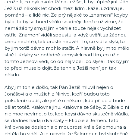
Jenže ti, co byli okolo Pána Ježíše, ti byli úplně jiní. Pán
Ježíš už několik let chodí mezi lidmi, káže, uzdravuje,
pomáhá – a lidé nic. Že prý nějaké to „znamení“ kdyby
bylo, to by se hned věřilo snadněji. Jenže už víme, že
nemá žádný smysl jim v téhle touze nějak vycházet
vstříc. Znamení viděli spoustu, a když uvěřit za žádnou
cenu nechtějí, tak prostě neuvěří. To, co vidí a slyší, to
by jim totiž dávno mohlo stačit. A hlavně by jim to mělo
stačit. Kdyby se pořádně zamysleli nad tím, co už o
tomto Ježíšovi vědí, co od něj viděli, co slyšeli, tak by jim
to přeci muselo dojít, že tenhle Ježíš není jen tak
někdo.
Aby jim tohle došlo, tak Pán Ježíš mluvil nejen o
Jonášovi a o mužích z Ninive, kteří budou toto
pokolení soudit, ale ještě o někom, kdo přijde a bude
dělat totéž. Královna jihu. Královna ze Sáby. Z Bible o ní
nic moc nevíme, o to, kde kdysi dávno skutečně vládla,
se dodnes hádají dva státy – Etiopie a Jemen. Tato
královna se doslechla o moudrosti krále Šalomouna a
chtěla ho vidět. A je pravda, že Šalomoun byl skutečně