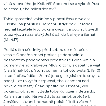
věků slitovného, je Král. Věř! Spolehni se a vykroč! Pusť
se cestou jeho milosrdenství.“
Tohle spasitelné volání se v plnosti času ozvalo v
Judstvu na poušti a u Jordánu. Když pak Herodes
nechal kazatele křtu pokání uvěznit a popravit, zvedl
tutéž výzvu nazaretský Ježíš dál do Galileje a Samaří
(Mt 4,17).
Posílá s tím učedníky před sebou do městeček a
vesnic. Obdařen mocí prokazuje dobrodiní a
bezpočtem podobenství představuje Boha Krále a
poměry v jeho království. Mluví o tom, jak spatřit a vejít
(J 3,3.5), jak být při tom, co není z tohoto světa (L 19,10)
a koná přesvědčen, že má jeho galilejská misie smysl a
naději. Lze to vyčíst z trpkosti jeho zklamání nad
nekajícími městy: Čekal spasitelnou změnu, vlnu
pokání…, obrácení. „Běda tobě Korozaim, Betsaido,
Kafarnaum atd. Ninivetští vás zahanbí, protože k
Jonášovu kázání hromadně pokání činili a víc než