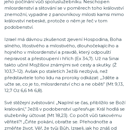
jeho počínání vůči spoluslužebníku. Neschopen
milosrdenství a slitování se v poměrech toho království
znemožní, vypadne z panovníkovy milosti kamsi mimo
království nebeské, protože o něm je řeč v tom
podobenství.
Izrael má dávnou zkušenost zjevení Hospodina, Boha
silného, lítostivého a milostivého, dlouhočekajícího a
hojného v milosrdenství a pravdě, který odpouští
nepravost a přestoupení i hřích (Ex 34,7). Už na Sinai
takto učinil Mojžíšovi známými své cesty a skutky. (Ž
103,7–12). Avšak po staletích Ježíši nezbývá, než
představitele toho lidu na proroky odkázat: „Jděte a
učte se, co je to, milosrdenství chci a ne oběti“ (Mt 9,13,
12,7 Oz 6,6 Mi 6,8).
Své stěžejní zvěstování: „Naplnil se čas, přiblížilo se Boží
kralování,“ Ježíš v podobenství upřesňuje: Král hodlá se
služebníky účtovat (Mt 18,23). Co počít vůči takovému
věřiteli?! „Čiňte pokání, obraťte se. Přehodnoťte a
změňte život. Věř, že tvůj Bůh, Izraeli, jak ho znáš od