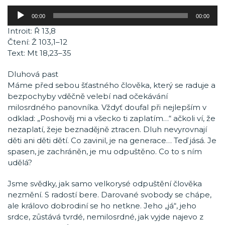
Audio
00:00
00:00
přehrávač
Introit: Ř 13,8
Čtení: Ž 103,1–12
Text: Mt 18,23–35
Dluhová past
Máme před sebou šťastného člověka, který se raduje a
bezpochyby vděčně velebí nad očekávání
milosrdného panovníka. Vždyť doufal při nejlepším v
odklad: „Poshověj mi a všecko ti zaplatím…“ ačkoli ví, že
nezaplatí, žeje beznadějně ztracen. Dluh nevyrovnají
děti ani děti dětí. Co zavinil, je na generace… Teď jásá. Je
spasen, je zachráněn, je mu odpuštěno. Co to s ním
udělá?
Jsme svědky, jak samo velkorysé odpuštění člověka
nezmění. S radostí bere. Darované svobody se chápe,
ale královo dobrodiní se ho netkne. Jeho „já“, jeho
srdce, zůstává tvrdé, nemilosrdné, jak vyjde najevo z