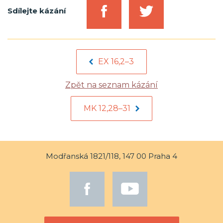
Sdílejte kázání
EX 16,2–3
Zpět na seznam kázání
MK 12,28–31
Modřanská 1821/118, 147 00 Praha 4