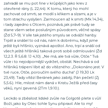
zahradě se mu pot řine v krůpějích jako krev z
otevřené rány (L 22,44). K tomu, který ho mohl
zachovat od smrti, se modlí s křikem a slzami, a je v
tom strachu vyslyšen. Zarmoucen až k smrti (Mk 14,34),
i tady zajedno s Otcem, poznává, jak právě tudy se
stane všem sebe poslušným původcem, věčné spásy
(Žd 5,7–9). V síle tak jistého smyslu se odvážil hanby.
Trpěl a snášel to od nás, nám k dobrému, když jsme
ještě byli hříšníci, vyznává apoštol. Ano, trpí a snáší od
všech ještě hříšníků taková proti sobě odmlouvání (Žd
12,2.3. Ř 5,6.8. 1J 4,10). „Ne má, ale tvá vůle, Otče.“ Tvá
vůle i to nejodpornější vydržet, obstát. Nechává si od
hříšníků trápení líbit až do vítězného: „Dokonáno jest. V
tvé ruce, Otče, poroučím svého ducha“ (J 19,30 Lk
23,49). Tady vítězí Beránek jako zabitý, Pán pečetí (Zj
5,5.6.). Hle, milost nám daná v Kristu Ježíši před časy
věků, nyní zjevená (2Tm 1,9.10.).
Leckdo si zběsilost lidské zvůle na Golgotě plete s vůlí
Boží, jako by Otec tohle Synu připravil. Ale to my!