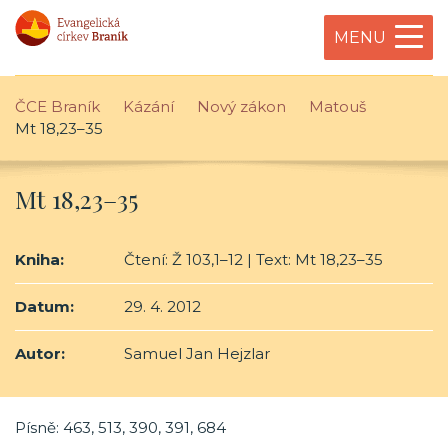
MENU
ČCE Braník
Kázání
Nový zákon
Matouš
Mt 18,23–35
Mt 18,23–35
Kniha:
Čtení: Ž 103,1–12 | Text: Mt 18,23–35
Datum:
29. 4. 2012
Autor:
Samuel Jan Hejzlar
Písně: 463, 513, 390, 391, 684