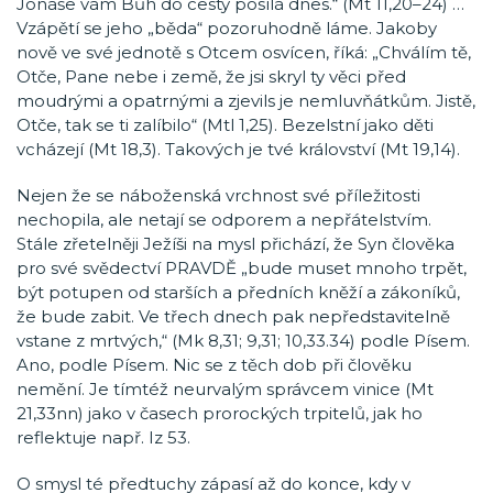
Jonáše vám Bůh do cesty posílá dnes.“ (Mt 11,20–24) …
Vzápětí se jeho „běda“ pozoruhodně láme. Jakoby
nově ve své jednotě s Otcem osvícen, říká: „Chválím tě,
Otče, Pane nebe i země, že jsi skryl ty věci před
moudrými a opatrnými a zjevils je nemluvňátkům. Jistě,
Otče, tak se ti zalíbilo“ (Mtl 1,25). Bezelstní jako děti
vcházejí (Mt 18,3). Takových je tvé království (Mt 19,14).
Nejen že se náboženská vrchnost své příležitosti
nechopila, ale netají se odporem a nepřátelstvím.
Stále zřetelněji Ježíši na mysl přichází, že Syn člověka
pro své svědectví PRAVDĚ „bude muset mnoho trpět,
být potupen od starších a předních kněží a zákoníků,
že bude zabit. Ve třech dnech pak nepředstavitelně
vstane z mrtvých,“ (Mk 8,31; 9,31; 10,33.34) podle Písem.
Ano, podle Písem. Nic se z těch dob při člověku
nemění. Je tímtéž neurvalým správcem vinice (Mt
21,33nn) jako v časech prorockých trpitelů, jak ho
reflektuje např. Iz 53.
O smysl té předtuchy zápasí až do konce, kdy v