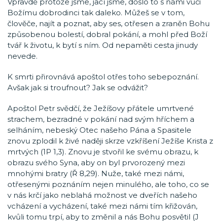
Vpravdě protože jsme, jací jsme, došlo to s námi vůči
Božímu dobrodinci tak daleko. Můžeš se v tom,
člověče, najít a poznat, aby ses, otřesen a zraněn Bohu
způsobenou bolestí, dobral pokání, a mohl před Boží
tvář k životu, k bytí s ním. Od nepaměti cesta jinudy
nevede.
K smrti přirovnává apoštol otřes toho sebepoznání.
Avšak jak si troufnout? Jak se odvážit?
Apoštol Petr svědčí, že Ježíšovy přátele umrtvené
strachem, bezradné v pokání nad svým hříchem a
selháním, nebeský Otec našeho Pána a Spasitele
znovu zplodil k živé naději skrze vzkříšení Ježíše Krista z
mrtvých (1P 1,3). Znovu je stvořil ke svému obrazu, k
obrazu svého Syna, aby on byl prvorozený mezi
mnohými bratry (Ř 8,29). Nuže, také mezi námi,
otřesenými poznáním nejen minulého, ale toho, co se
v nás krčí jako neblahá možnost ve dveřích našeho
vcházení a vycházení, také mezi námi tím křižován,
kvůli tomu trpí, aby to změnil a nás Bohu posvětil (J