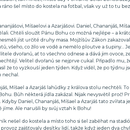
 ráno šel místo do kostela na fotbal, však vy už to tu b
nanjášovi, Míšaelovi a Azarjášovi. Daniel, Chananjáš, Míša
lali. Chtěli sloužit Pánu Bohu co možná nejlépe – a krát
nesměli jíst určité druhy masa. Mojžíšův Zákon zakazova
tů, všeho, co žilo ve vodě a nemělo ploutve a šupiny… J
 velitele dvořanů, ať to všechno odnese a dává jim ovoce, 
nechtějí. Velitel dvořanů se nejprve cukal. Připadlo mu, ž
il že to vyzkouší jeden týden. Když viděl, že po týdnu j
o nechal.
, Míšael a Azarjáš lahůdky z králova stolu nechtěli. To 
k Bohu. Bůh některá jídla zakázal. Nijak nevysvětil proč! P
. Kdyby Daniel, Chananjáš, Míšael a Azarjáš tato zvířata je
 jíme. Ale narušili by svůj vztah k Bohu!
 nešel do kostela a místo toho si šel zaběhat na stadió
ovoz zajišťovaly desítky lidí, takže když jeden dva chyb