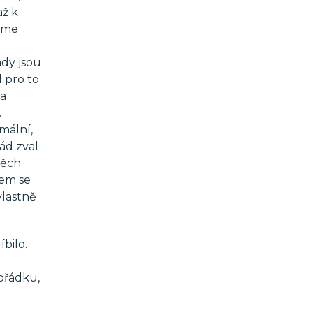
až k
víme
ady jsou
 pro to
na
.
mální,
ád zval
těch
sem se
vlastně
bilo.
pořádku,