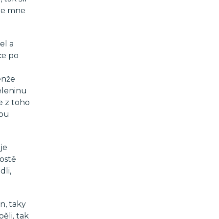
eze mne
el a
ce po
l
enže
zeleninu
e z toho
sou
je
rostě
dli,
n, taky
ěli, tak