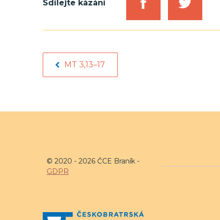
Sdílejte kázání
MT 3,13–17
© 2020 - 2026 ČCE Braník -
GDPR