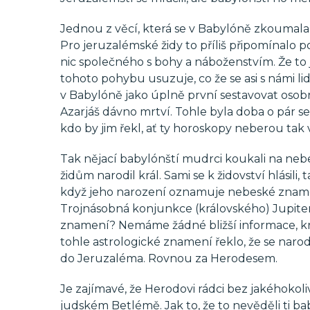
Jednou z věcí, která se v Babylóně zkoumala v
Pro jeruzalémské židy to příliš připomínalo p
nic společného s bohy a náboženstvím. Že to 
tohoto pohybu usuzuje, co že se asi s námi lid
v Babylóně jako úplně první sestavovat osobn
Azarjáš dávno mrtví. Tohle byla doba o pár se
kdo by jim řekl, ať ty horoskopy neberou tak 
Tak nějací babylónští mudrci koukali na nebe
židům narodil král. Sami se k židovství hlásili,
když jeho narození oznamuje nebeské zname
Trojnásobná konjunkce (královského) Jupite
znamení? Nemáme žádné bližší informace, kro
tohle astrologické znamení řeklo, že se narodi
do Jeruzaléma. Rovnou za Herodesem.
Je zajímavé, že Herodovi rádci bez jakéhokoli
judském Betlémě. Jak to, že to nevěděli ti ba