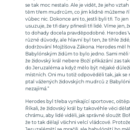
se tak moc nestalo. Ale je vidět, že jeho vzt
těm třem mudrcům, co jim klidně můžeme říkat
vůbec nic. Dokonce ani to, jestli byli tři. To jen
usuzuje, že tři dary přinesli tři lidé. Víme je
to dohady docela pravděpodobné. Herodes Veli
různé důvody, ale hlavní byl ten, že tihle židé,
dodržování Mojžíšova Zákona. Herodes měl ho
Babylónským židům to bylo jedno. Sami měli 
že židovský král nebere Boží přikázání zas ta
do Jeruzaléma a když mělo být nějaké důležité 
místních. Oni mu totiž odpověděli tak, jak se 
ptal vážených židovských mudrců z Babylónie a
nezajímá.“
Herodes byl třeba vynikající sportovec, oště
Říkali, že židovský král by takovéhle věci děl
chrámu, aby lidé viděli, jak správné sloužit Bo
že to tak dělají všichni velcí vládcové. Prot
Jeruzalémští se mračili, ale babylónští ho měli