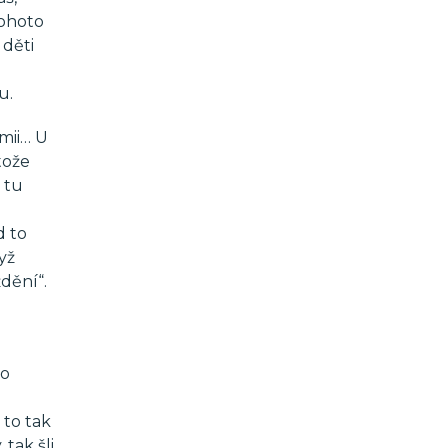
tohoto
 děti
u.
mii… U
tože
 tu
d to
yž
ždění“.
do
 to tak
tak šli