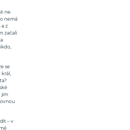
ě ne.
 to nemá
 a z
m začali
 a
ikdo,
že se
 král,
ta?
ské
 jim
 rovnou
it – v
amé