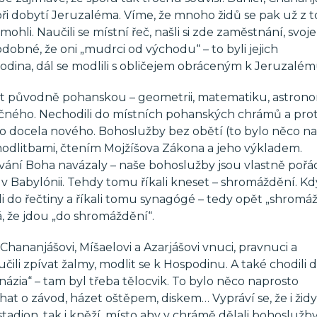
 při dobytí Jeruzaléma. Víme, že mnoho židů se pak už z 
ohli. Naučili se místní řeč, našli si zde zaměstnání, svoje
dobné, že oni „mudrci od východu“ – to byli jejich
spodina, dál se modlili s obličejem obráceným k Jeruzalém
ost původně pohanskou – geometrii, matematiku, astrono
polečného. Nechodili do místních pohanských chrámů a pro
ěco docela nového. Bohoslužby bez obětí (to bylo něco na
modlitbami, čtením Mojžíšova Zákona a jeho výkladem.
ání Boha navázaly – naše bohoslužby jsou vlastně pořá
dé v Babylónii. Tehdy tomu říkali kneset – shromáždění. Kd
žili do řečtiny a říkali tomu synagógé – tedy opět „shromá
á, že jdou „do shromáždění“.
Chananjášovi, Míšaelovi a Azarjášovi vnuci, pravnuci a
učili zpívat žalmy, modlit se k Hospodinu. A také chodili 
ázia“ – tam byl třeba tělocvik. To bylo něco naprosto
at o závod, házet oštěpem, diskem… Vypráví se, že i židy
dion, tak i kněží, místo aby v chrámě dělali bohoslužby, 