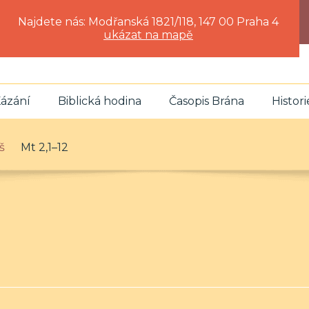
Najdete nás: Modřanská 1821/118, 147 00 Praha 4
ukázat na mapě
ázání
Biblická hodina
Časopis Brána
Histori
š
Mt 2,1–12