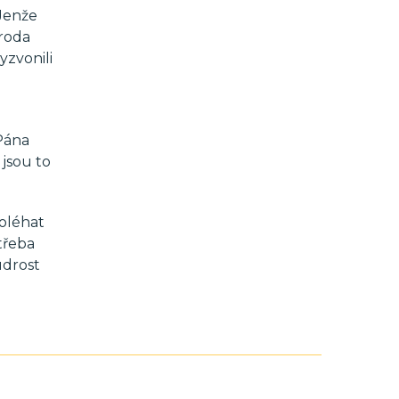
 Jenže
eroda
yzvonili
 Pána
 jsou to
oléhat
třeba
udrost