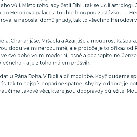
 vůli. Místo toho, aby četli Bibli, tak se učili astrologii.
ímo do Herodova paláce a touhle hloupou zastávkou u H
roval a neposlal domů jinudy, tak to všechno Herodovi v
la, Chananjáše, Míšaela a Azarjáše a moudrost Kašpara,
a svou dobu velmi nerozumné, ale protože je to příkaz od
ci ve své době velmi moderní, jasné a pochopitelné. Jenže
polečného – a je z toho málem průšvih.
at u Pána Boha. V Bibli a při modlitbě. Když budeme sp
ás, tak to nejspíš dopadne špatně. Aby bylo dobře, je po
se naučíme takové věci, které jsou doopravdy důležité. Mo