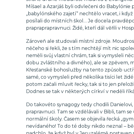
Míšael a Azarjáš byli odvlečeni do Babylónie
„babylónského zajetí“ nechtělo vracet, i když m
posílali do místních škol… Je docela pravděpo
prapraprapravnuci. Židé, kteří dál věřili v Ho
Zároveň ale studovali místní zdroje. Moudr
něčeho si řekli, že s tím nechtějí mít nic s
neměli svůj vlastní chrám, tak si vymysleli n
dobu zvláštního a divného), ale se zpěvem, 
Křesťanské bohoslužby na tento způsob uctív
samé, co vymysleli před několika tisíci let ži
potom začali mluvit řecky, tak si to jen přelo
Dodnes se tak v některých církví v neděli řík
Do takovéto synagogy tedy chodili Danielovi, 
prapravnuci. Tam se vzdělávali v Bibli, tam se 
normální školy. Časem se objevila řecká „gymn
nevídaného! To do té doby nikdo neznal – běh
nadchlo, že když byl v Jeruzalémě postaven sta