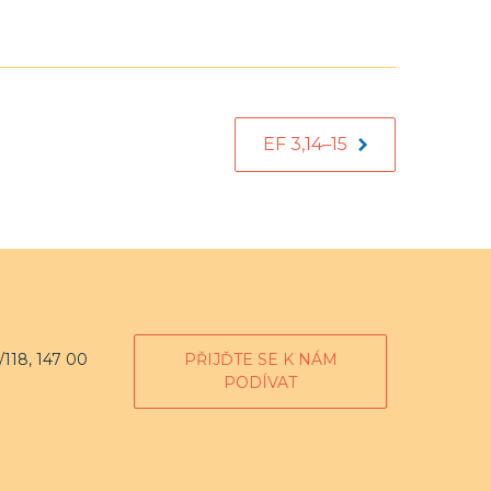
EF 3,14–15
118, 147 00
PŘIJĎTE SE K NÁM
PODÍVAT