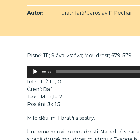
Autor:
bratr farář Jaroslav F. Pechar
Písně: 111; Sláva, vstává; Moudrost; 679, 579
Audio
00:00
přehrávač
Introit: Ž 111,10
Čtení: Da 1
Text: Mt 2,1–12
Poslání: Jk 1,5
Milé děti, milí bratři a sestry,
budeme mluvit o moudrosti. Na jedné straně
straně druhé moudrost mudrců z Evangelia. Je