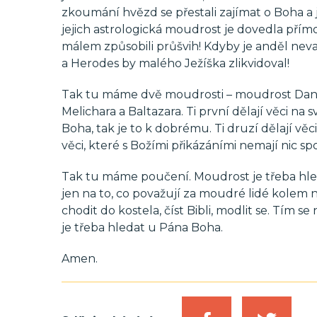
zkoumání hvězd se přestali zajímat o Boha a jeho
jejich astrologická moudrost je dovedla př
málem způsobili průšvih! Kdyby je anděl neva
a Herodes by malého Ježíška zlikvidoval!
Tak tu máme dvě moudrosti – moudrost Danie
Melichara a Baltazara. Ti první dělají věci n
Boha, tak je to k dobrému. Ti druzí dělají vě
věci, které s Božími přikázáními nemají nic s
Tak tu máme poučení. Moudrost je třeba hled
jen na to, co považují za moudré lidé kolem n
chodit do kostela, číst Bibli, modlit se. Tím 
je třeba hledat u Pána Boha.
Amen.