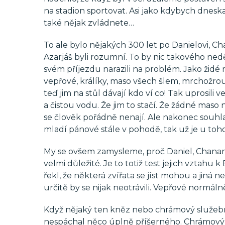
na stadion sportovat. Asi jako kdybych dneska
také nějak zvládnete…
To ale bylo nějakých 300 let po Danielovi, Cha
Azarjáš byli rozumní. To by nic takového nedě
svém příjezdu narazili na problém. Jako židé 
vepřové, králíky, maso všech šlem, mrchožrou
teď jim na stůl dávají kdo ví co! Tak uprosili
a čistou vodu. Že jim to stačí. Že žádné maso 
se člověk pořádně nenají. Ale nakonec souhlas
mladí pánové stále v pohodě, tak už je u toh
My se ovšem zamysleme, proč Daniel, Chananjáš
velmi důležité. Je to totiž test jejich vztahu 
řekl, že některá zvířata se jíst mohou a jiná ne
určitě by se nijak neotrávili. Vepřové normálně
Když nějaký ten kněz nebo chrámový služebník
nespáchal něco úplně příšerného. Chrámový pr