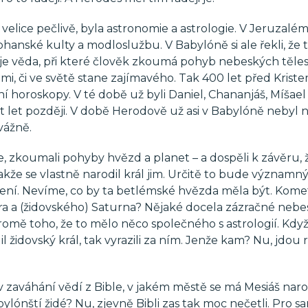
elice pečlivě, byla astronomie a astrologie. V Jeruzalém
ohanské kulty a modloslužbu. V Babylóně si ale řekli, že
je věda, při které člověk zkoumá pohyb nebeských těles
mi, či ve světě stane zajímavého. Tak 400 let před Kriste
í horoskopy. V té době už byli Daniel, Chananjáš, Míšael
t let později. V době Herodově už asi v Babylóně nebyl n
vážně.
, zkoumali pohyby hvězd a planet – a dospěli k závěru, 
 takže se vlastně narodil král jim. Určitě to bude významný
ní. Nevíme, co by ta betlémské hvězda měla být. Kome
ra a (židovského) Saturna? Nějaké docela zázračné nebe
mě toho, že to mělo něco společného s astrologií. Když
l židovský král, tak vyrazili za ním. Jenže kam? Nu, jdou
v zaváhání vědí z Bible, v jakém městě se má Mesiáš narod
bylónští židé? Nu, zjevně Bibli zas tak moc nečetli. Pro s