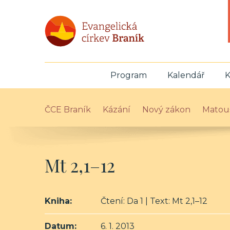
Program
Kalendář
K
ČCE Braník
Kázání
Nový zákon
Matou
Mt 2,1–12
Kniha:
Čtení: Da 1 | Text: Mt 2,1–12
Datum:
6. 1. 2013