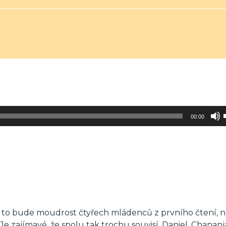
00:00
 to bude moudrost čtyřech mládenců z prvního čtení, n
 zajímavé, že spolu tak trochu souvisí. Daniel, Chananj