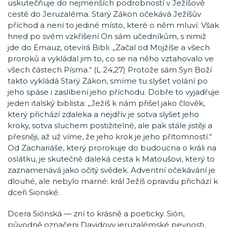
uskutečňuje do nejmenších podrobností v Ježíšově
cestě do Jeruzaléma. Starý Zákon očekává Ježíšův
příchod a není to jediné místo, které o něm mluví. Však
hned po svém vzkříšení On sám učedníkům, s nimiž
jde do Emauz, otevírá Bibli: „Začal od Mojžíše a všech
proroků a vykládal jim to, co se na něho vztahovalo ve
všech částech Písma.“ (L 24,27) Protože sám Syn Boží
takto vykládá Starý Zákon, smíme tu slyšet volání po
jeho spáse i zaslíbení jeho příchodu. Dobře to vyjadřuje
jeden italský biblista: „Ježíš k nám přišel jako člověk,
který přichází zdaleka a nejdřív je sotva slyšet jeho
kroky, sotva sluchem postižitelné, ale pak stále jistěji a
přesněji, až už víme, že jeho krok je jeho přítomností.“
Od Zachariáše, který prorokuje do budoucna o králi na
oslátku, je skutečně daleká cesta k Matoušovi, který to
zaznamenává jako očitý svědek. Adventní očekávání je
dlouhé, ale nebylo marné: král Ježíš opravdu přichází k
dceři Sionské.
Dcera Siónská — zní to krásně a poeticky. Sión,
původně označeni Davidovy jeruzalémské pevnosti,