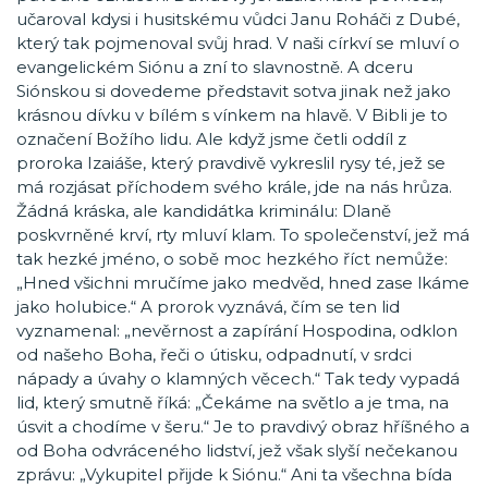
učaroval kdysi i husitskému vůdci Janu Roháči z Dubé,
který tak pojmenoval svůj hrad. V naši církví se mluví o
evangelickém Siónu a zní to slavnostně. A dceru
Siónskou si dovedeme představit sotva jinak než jako
krásnou dívku v bílém s vínkem na hlavě. V Bibli je to
označení Božího lidu. Ale když jsme četli oddíl z
proroka Izaiáše, který pravdivě vykreslil rysy té, jež se
má rozjásat příchodem svého krále, jde na nás hrůza.
Žádná kráska, ale kandidátka kriminálu: Dlaně
poskvrněné krví, rty mluví klam. To společenství, jež má
tak hezké jméno, o sobě moc hezkého říct nemůže:
„Hned všichni mručíme jako medvěd, hned zase lkáme
jako holubice.“ A prorok vyznává, čím se ten lid
vyznamenal: „nevěrnost a zapírání Hospodina, odklon
od našeho Boha, řeči o útisku, odpadnutí, v srdci
nápady a úvahy o klamných věcech.“ Tak tedy vypadá
lid, který smutně říká: „Čekáme na světlo a je tma, na
úsvit a chodíme v šeru.“ Je to pravdivý obraz hříšného a
od Boha odvráceného lidství, jež však slyší nečekanou
zprávu: „Vykupitel přijde k Siónu.“ Ani ta všechna bída