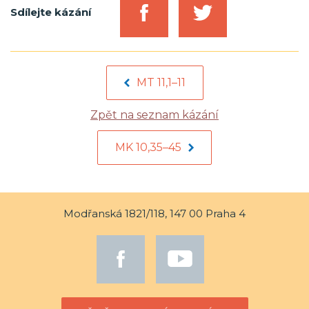
Sdílejte kázání
MT 11,1–11
Zpět na seznam kázání
MK 10,35–45
Modřanská 1821/118, 147 00 Praha 4