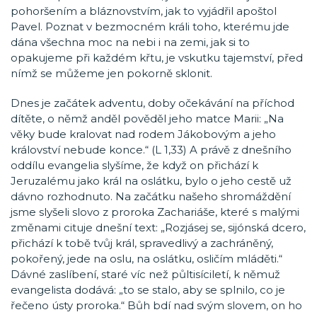
pohoršením a bláznovstvím, jak to vyjádřil apoštol
Pavel. Poznat v bezmocném králi toho, kterému jde
dána všechna moc na nebi i na zemi, jak si to
opakujeme při každém křtu, je vskutku tajemství, před
nímž se můžeme jen pokorně sklonit.
Dnes je začátek adventu, doby očekávání na příchod
dítěte, o němž anděl pověděl jeho matce Marii: „Na
věky bude kralovat nad rodem Jákobovým a jeho
království nebude konce.“ (L 1,33) A právě z dnešního
oddílu evangelia slyšíme, že když on přichází k
Jeruzalému jako král na oslátku, bylo o jeho cestě už
dávno rozhodnuto. Na začátku našeho shromáždění
jsme slyšeli slovo z proroka Zachariáše, které s malými
změnami cituje dnešní text: „Rozjásej se, sijónská dcero,
přichází k tobě tvůj král, spravedlivý a zachráněný,
pokořený, jede na oslu, na oslátku, osličím mláděti.“
Dávné zaslíbení, staré víc než půltisíciletí, k němuž
evangelista dodává: „to se stalo, aby se splnilo, co je
řečeno ústy proroka.“ Bůh bdí nad svým slovem, on ho