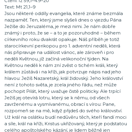
Čtení: Iz 59,1–4.9–20
Text: Mt 21,1–9
Jsou některé oddíly evangelia, které známe bezmála
nazpaměť. Ten, který jsme slyšeli dnes o vjezdu Pána
Ježíše do Jeruzaléma, je mezi nimi. Je nám dobře
známý i proto, že se – a to je pozoruhodné – během
církevního roku dvakrát opakuje. Náš příběh je totiž
starocírkevní perikopou pro 1. adventní neděli, která
nás připravuje na událost vánoc, ale zároveň i pro
neděli Květnou, jíž začíná velikonoční týden. Na
Květnou neděli k nám zní zvěst o tichém králi, který
králem zůstává i na kříži, jak potvrzuje nápis nad jeho
hlavou: Ježíš Nazaretský, král židovský. Jeho království
není z tohoto světa, je zcela jiného řádu, než může
pochopit Pilát, který uvažuje čistě politicky. Ale trpící
Ježíš jej otevírá lotru, který se k němu, od všech
zavrženému a vysmívanému, obrací s vírou: Pane,
rozpomeň se na mě, když přijdeš do svého království.
Už král na oslátku budí nedůvěru těch, kteří fandí moci
a síle, král na kříži, Kristus ukřižovaný, který je podstatou
celého apoštolského kázání, je lidem běžně jen