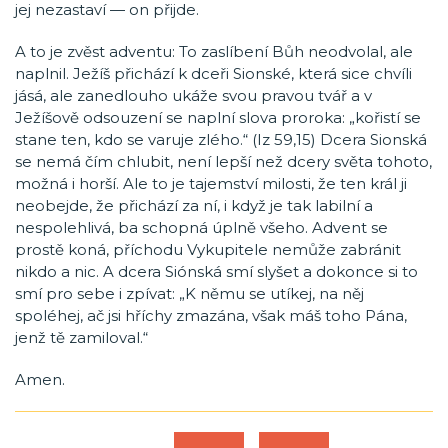
jej nezastaví — on přijde.
A to je zvěst adventu: To zaslíbení Bůh neodvolal, ale
naplnil. Ježíš přichází k dceři Sionské, která sice chvíli
jásá, ale zanedlouho ukáže svou pravou tvář a v
Ježíšově odsouzení se naplní slova proroka: „kořistí se
stane ten, kdo se varuje zlého.“ (Iz 59,15) Dcera Sionská
se nemá čím chlubit, není lepší než dcery světa tohoto,
možná i horší. Ale to je tajemství milosti, že ten král ji
neobejde, že přichází za ní, i když je tak labilní a
nespolehlivá, ba schopná úplně všeho. Advent se
prostě koná, příchodu Vykupitele nemůže zabránit
nikdo a nic. A dcera Siónská smí slyšet a dokonce si to
smí pro sebe i zpívat: „K němu se utíkej, na něj
spoléhej, ač jsi hříchy zmazána, však máš toho Pána,
jenž tě zamiloval.“
Amen.