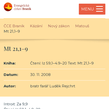
MENU
ČCE Braník
Kázání
Nový zákon
Matouš
Mt 21,1–9
Mt 21,1–9
Kniha:
Čtení: Iz 59,1–4.9–20 Text: Mt 21,1–9
Datum:
30. 11. 2008
Autor:
bratr farář Luděk Rejchrt
Introit: Za 9,9