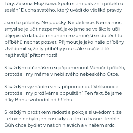
Tóry, Zákona Mojžíšova. Spolu s tím pak zní i příběh o
seslání Ducha svatého, který uvádí do všeliké pravdy.
Jsou to příběhy. Ne poučky. Ne definice. Nemá moc
smysl se je učit nazpaměť, jako jsme se ve škole učili
dějepisná data. Je mnohem rozumnější se do těchto
příběhů nechat pozvat. Přijmout je jako naše příběhy.
Uvědomit si, že ty příběhy jsou stále součástí té
nejžhavější přítomnosti!
S každým otčenášem si připomenout Vánoční příběh,
protože i my máme v nebi svého nebeského Otce.
S každým vyznáním vin si připomenout Velikonoce,
protože i my prožíváme odpuštění. Ten fakt, že jsme
díky Bohu svobodní od hříchu.
S každým prožitkem radosti a pokoje si uvědomit, že
Letnice nebylo jen cosi kdysi a tím to hasne. Tenhle
Bůh chce bydlet v našich hlavách a v našem srdci.