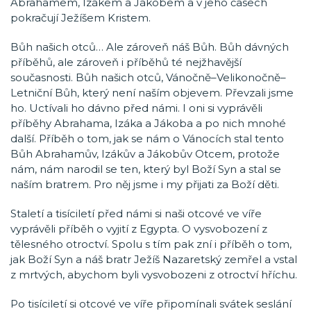
Abrahamem, Izákem a Jákobem a v jeho časech
pokračují Ježíšem Kristem.
Bůh našich otců… Ale zároveň náš Bůh. Bůh dávných
příběhů, ale zároveň i příběhů té nejžhavější
současnosti. Bůh našich otců, Vánočně–Velikonočně–
Letniční Bůh, který není naším objevem. Převzali jsme
ho. Uctívali ho dávno před námi. I oni si vyprávěli
příběhy Abrahama, Izáka a Jákoba a po nich mnohé
další. Příběh o tom, jak se nám o Vánocích stal tento
Bůh Abrahamův, Izákův a Jákobův Otcem, protože
nám, nám narodil se ten, který byl Boží Syn a stal se
naším bratrem. Pro něj jsme i my přijati za Boží děti.
Staletí a tisíciletí před námi si naši otcové ve víře
vyprávěli příběh o vyjití z Egypta. O vysvobození z
tělesného otroctví. Spolu s tím pak zní i příběh o tom,
jak Boží Syn a náš bratr Ježíš Nazaretský zemřel a vstal
z mrtvých, abychom byli vysvobozeni z otroctví hříchu.
Po tisíciletí si otcové ve víře připomínali svátek seslání