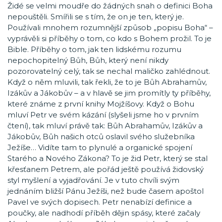
Židé se velmi moudře do žádných snah o definici Boha
nepouštěli. Smířili se s tím, že on je ten, který je.
Používali mnohem rozumnější způsob „popisu Boha“ –
vyprávěli si příběhy o tom, co kdo s Bohem prožil. To je
Bible. Příběhy o tom, jak ten lidskému rozumu
nepochopitelný Bůh, Bůh, který není nikdy
pozorovatelný celý, tak se nechal maličko zahlédnout.
Když o něm mluvili, tak řekli, že to je Bůh Abrahamův,
Izákův a Jákobův – a v hlavě se jim promítly ty příběhy,
které známe z první knihy Mojžíšovy. Když o Bohu
mluví Petr ve svém kázání (slyšeli jsme ho v prvním
čtení), tak mluví právě tak: Bůh Abrahamův, Izákův a
Jákobův, Bůh našich otců oslavil svého služebníka
Ježíše… Vidíte tam to plynulé a organické spojení
Starého a Nového Zákona? To je žid Petr, který se stal
křesťanem Petrem, ale pořád ještě používá židovský
styl myšlení a vyjadřování. Je v tuto chvíli svým
jednáním bližší Pánu Ježíši, než bude časem apoštol
Pavel ve svých dopisech. Petr nenabízí definice a
poučky, ale nadhodí příběh dějin spásy, které začaly