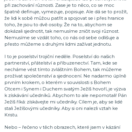
při zachování různosti. Zase je to něco, co se moc
špatně definuje, vymezuje, popisuje. Ale dá se to prožít,
že lidi k sobě můžou patřit a spojovat se i přes hranice
toho, že jsou to dvě osoby. Že na to, abychom se
dokázali sjednotit, tak nemusíme zničit svoji různost.
Nemusíme se vzdát toho, co nás od sebe odlišuje a
přesto můžeme s druhými lidmi zažívat jednotu.
I to je poselství trojiční neděle. Poselství do našich
partnerství, přátelství a příbuzenectví. Tam, kde se
necháme vést tímto zvláštním Bohem, tak můžeme
prožívat společenství a sjednocení. Ne nadarmo úplně
prvním krokem, o kterém v souvislosti s Bohem
Otcem i Synem i Duchem svatým Ježíš hovoří, je výzva
k získávání učedníků. Abychom to ale nepomotali! Pán
Ježíš říká: získávejte mi učedníky. Cílem je, aby se lidé
stali Ježíšovými učedníky. Aby si oni nalezli vztah ke
Kristu.
Nebo – řečeno v těch obrazech, které jsem v kázání