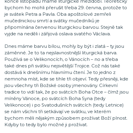
konce listopadu máme liturgické mezidobí. Teoreticky
bychom ho mohli přerušit třeba 29. června, protože to
je svátek Petra a Pavla. Oba apoštolové zemřeli
mučednickou smrtí a svátky mučedníků je
připomínána červenou liturgickou barvou. Stejně tak
vyjde na neděli i zářijová oslava svatého Václava.
Dnes máme barvu bílou, mohly by být i zlatá – ty jsou
záměnné. Je to ta nejslavnostnější liturgická barva.
Používá se o Velikonocích, o Vánocích – no a třeba
také dnes při svátku nejsvětější Trojice. Což nás také
dostává k dnešnímu hlavnímu čtení. Je to jedno z
nemnoha míst, kde se tihle tři objeví. Tedy přesněji, kde
jsou všechny tři Božské osoby jmenovány. Církevní
tradice to vidí tak, že po svátcích Boha Otce – čímž jsou
míněny Vánoce, po svátcích Boha Syna (tedy
Velikonoce) i po Svatodušních svátcích (tedy Letnice)
se nám všichni tři setkávají ve svátku, ve kterém
bychom měli nějakým způsobem prožívat Boží plnost.
Kdyby to tedy bylo možné ji prožívat.