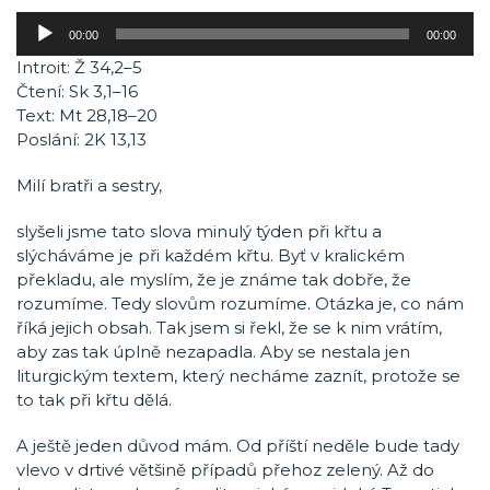
Audio
00:00
00:00
přehrávač
Introit: Ž 34,2–5
Čtení: Sk 3,1–16
Text: Mt 28,18–20
Poslání: 2K 13,13
Milí bratři a sestry,
slyšeli jsme tato slova minulý týden při křtu a
slýcháváme je při každém křtu. Byť v kralickém
překladu, ale myslím, že je známe tak dobře, že
rozumíme. Tedy slovům rozumíme. Otázka je, co nám
říká jejich obsah. Tak jsem si řekl, že se k nim vrátím,
aby zas tak úplně nezapadla. Aby se nestala jen
liturgickým textem, který necháme zaznít, protože se
to tak při křtu dělá.
A ještě jeden důvod mám. Od příští neděle bude tady
vlevo v drtivé většině případů přehoz zelený. Až do