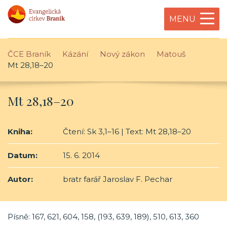
MENU
ČCE Braník
Kázání
Nový zákon
Matouš
Mt 28,18–20
Mt 28,18–20
Kniha:
Čtení: Sk 3,1–16 | Text: Mt 28,18–20
Datum:
15. 6. 2014
Autor:
bratr farář Jaroslav F. Pechar
Písně: 167, 621, 604, 158, (193, 639, 189), 510, 613, 360