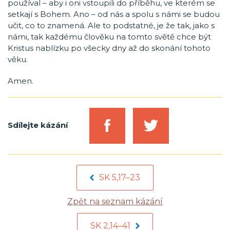
používal – aby i oni vstoupili do příběhu, ve kterém se
setkají s Bohem. Ano – od nás a spolu s námi se budou
učit, co to znamená. Ale to podstatné, je že tak, jako s
námi, tak každému člověku na tomto světě chce být
Kristus nablízku po všecky dny až do skonání tohoto
věku.
Amen.
Sdílejte kázání
SK 5,17–23
Zpět na seznam kázání
SK 2,14–41