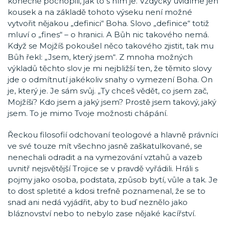
konečně pochopili, jak to s ním je. Vždycky uvidíme jen
kousek a na základě tohoto výseku není možné
vytvořit nějakou „definici“ Boha. Slovo „definice“ totiž
mluví o „fines“ – o hranici. A Bůh nic takového nemá.
Když se Mojžíš pokoušel něco takového zjistit, tak mu
Bůh řekl: „Jsem, který jsem“. Z mnoha možných
výkladů těchto slov je mi nejbližší ten, že těmito slovy
jde o odmítnutí jakékoliv snahy o vymezení Boha. On
je, který je. Je sám svůj. „Ty chceš vědět, co jsem zač,
Mojžíši? Kdo jsem a jaký jsem? Prostě jsem takový, jaký
jsem. To je mimo Tvoje možnosti chápání.
Řeckou filosofií odchovaní teologové a hlavně právníci
ve své touze mít všechno jasně zaškatulkované, se
nenechali odradit a na vymezování vztahů a vazeb
uvnitř nejsvětější Trojice se v pravdě vyřádili. Hráli s
pojmy jako osoba, podstata, způsob bytí, vůle a tak. Je
to dost spletité a kdosi trefně poznamenal, že se to
snad ani nedá vyjádřit, aby to buď neznělo jako
bláznovství nebo to nebylo zase nějaké kacířství.