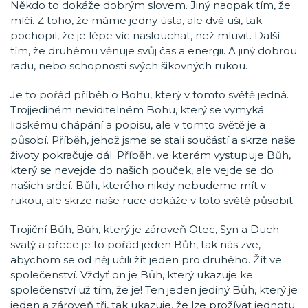
Někdo to dokáže dobrým slovem. Jiný naopak tím, že
mlčí. Z toho, že máme jedny ústa, ale dvě uši, tak
pochopil, že je lépe víc naslouchat, než mluvit. Další
tím, že druhému věnuje svůj čas a energii. A jiný dobrou
radu, nebo schopnosti svých šikovných rukou.
Je to pořád příběh o Bohu, který v tomto světě jedná.
Trojjediném neviditelném Bohu, který se vymyká
lidskému chápání a popisu, ale v tomto světě je a
působí. Příběh, jehož jsme se stali součástí a skrze naše
životy pokračuje dál. Příběh, ve kterém vystupuje Bůh,
který se nevejde do našich pouček, ale vejde se do
našich srdcí. Bůh, kterého nikdy nebudeme mít v
rukou, ale skrze naše ruce dokáže v toto světě působit.
Trojiční Bůh, Bůh, který je zároveň Otec, Syn a Duch
svatý a přece je to pořád jeden Bůh, tak nás zve,
abychom se od něj učili žít jeden pro druhého. Žít ve
společenství. Vždyť on je Bůh, který ukazuje ke
společenství už tím, že je! Ten jeden jediný Bůh, který je
jeden a zároveň tři, tak ukazuje, že lze prožívat jednotu