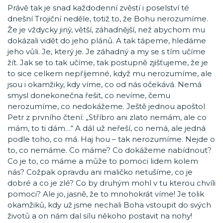
Právě tak je snad každodenní zvěstí i poselství té
dnešní Trojiční neděle, totiž to, že Bohu nerozumíme.
Že je vždycky jiný, větší, záhadnější, než abychom mu
dokázali vidět do jeho plánů. A tak tápeme, hledáme
jeho vůli. Je, který je. Je záhadný a my se s tím učíme
žít. Jak se to tak učíme, tak postupně zjišťujeme, že je
to sice celkem nepříjemné, když mu nerozumíme, ale
jsou i okamžiky, kdy víme, co od nás očekává. Nemá
smysl donekonečna řešit, co nevíme, čemu
nerozumíme, co nedokážeme. Ještě jednou apoštol
Petr z prvního čtení: „Stříbro ani zlato nemám, ale co
mám, to ti dám…“ A dál už neřeší, co nemá, ale jedná
podle toho, co má. Haj hou – tak nerozumíme. Nejde o
to, co nemáme. Co máme? Co dokážeme nabídnout?
Co je to, co máme a může to pomoci lidem kolem
nás? Cožpak opravdu ani maličko netušíme, co je
dobré a co je zlé? Co by druhým mohl v tu kterou chvíli
pomoci? Ale jo, jasně, že to mnohokrát víme! Je tolik
okamžiků, kdy už jsme nechali Boha vstoupit do svých
životů a on nám dal sílu někoho postavit na nohy!