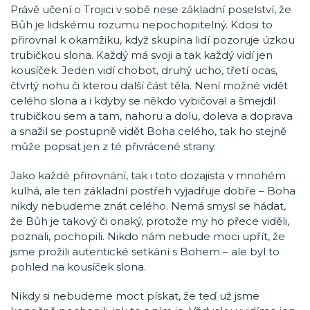
Právě učení o Trojici v sobě nese základní poselství, že
Bůh je lidskému rozumu nepochopitelný. Kdosi to
přirovnal k okamžiku, když skupina lidí pozoruje úzkou
trubičkou slona. Každý má svoji a tak každý vidí jen
kousíček. Jeden vidí chobot, druhý ucho, třetí ocas,
čtvrtý nohu či kterou další část těla. Není možné vidět
celého slona a i kdyby se někdo vybičoval a šmejdil
trubičkou sem a tam, nahoru a dolu, doleva a doprava
a snažil se postupně vidět Boha celého, tak ho stejně
může popsat jen z té přivrácené strany.
Jako každé přirovnání, tak i toto dozajista v mnohém
kulhá, ale ten základní postřeh vyjadřuje dobře – Boha
nikdy nebudeme znát celého. Nemá smysl se hádat,
že Bůh je takový či onaký, protože my ho přece viděli,
poznali, pochopili. Nikdo nám nebude moci upřít, že
jsme prožili autentické setkání s Bohem – ale byl to
pohled na kousíček slona.
Nikdy si nebudeme moct pískat, že teď už jsme