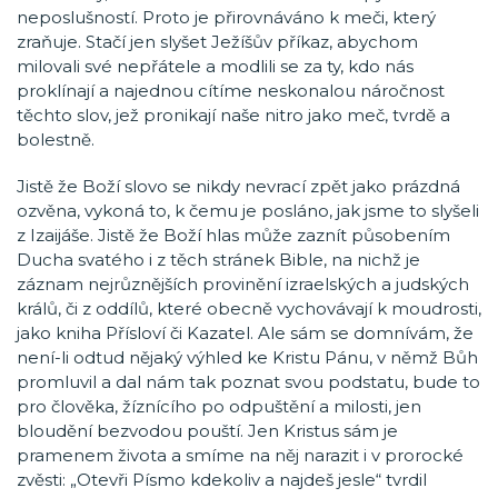
neposlušností. Proto je přirovnáváno k meči, který
zraňuje. Stačí jen slyšet Ježíšův příkaz, abychom
milovali své nepřátele a modlili se za ty, kdo nás
proklínají a najednou cítíme neskonalou náročnost
těchto slov, jež pronikají naše nitro jako meč, tvrdě a
bolestně.
Jistě že Boží slovo se nikdy nevrací zpět jako prázdná
ozvěna, vykoná to, k čemu je posláno, jak jsme to slyšeli
z Izaijáše. Jistě že Boží hlas může zaznít působením
Ducha svatého i z těch stránek Bible, na nichž je
záznam nejrůznějších provinění izraelských a judských
králů, či z oddílů, které obecně vychovávají k moudrosti,
jako kniha Přísloví či Kazatel. Ale sám se domnívám, že
není-li odtud nějaký výhled ke Kristu Pánu, v němž Bůh
promluvil a dal nám tak poznat svou podstatu, bude to
pro člověka, žíznícího po odpuštění a milosti, jen
bloudění bezvodou pouští. Jen Kristus sám je
pramenem života a smíme na něj narazit i v prorocké
zvěsti: „Otevři Písmo kdekoliv a najdeš jesle“ tvrdil