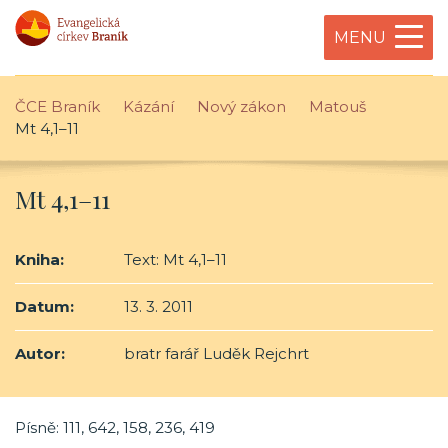
MENU
ČCE Braník
Kázání
Nový zákon
Matouš
Mt 4,1–11
Mt 4,1–11
Kniha:
Text: Mt 4,1–11
Datum:
13. 3. 2011
Autor:
bratr farář Luděk Rejchrt
Písně: 111, 642, 158, 236, 419