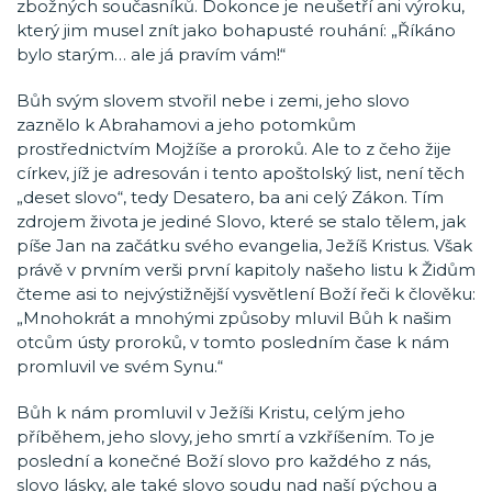
zbožných současníků. Dokonce je neušetří ani výroku,
který jim musel znít jako bohapusté rouhání: „Říkáno
bylo starým… ale já pravím vám!“
Bůh svým slovem stvořil nebe i zemi, jeho slovo
zaznělo k Abrahamovi a jeho potomkům
prostřednictvím Mojžíše a proroků. Ale to z čeho žije
církev, jíž je adresován i tento apoštolský list, není těch
„deset slovo“, tedy Desatero, ba ani celý Zákon. Tím
zdrojem života je jediné Slovo, které se stalo tělem, jak
píše Jan na začátku svého evangelia, Ježíš Kristus. Však
právě v prvním verši první kapitoly našeho listu k Židům
čteme asi to nejvýstižnější vysvětlení Boží řeči k člověku:
„Mnohokrát a mnohými způsoby mluvil Bůh k našim
otcům ústy proroků, v tomto posledním čase k nám
promluvil ve svém Synu.“
Bůh k nám promluvil v Ježíši Kristu, celým jeho
příběhem, jeho slovy, jeho smrtí a vzkříšením. To je
poslední a konečné Boží slovo pro každého z nás,
slovo lásky, ale také slovo soudu nad naší pýchou a