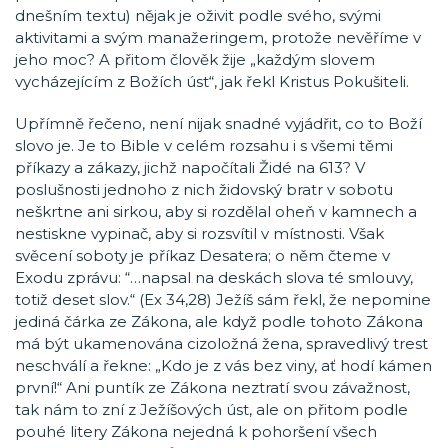
dnešním textu) nějak je oživit podle svého, svými
aktivitami a svým manažeringem, protože nevěříme v
jeho moc? A přitom člověk žije „každým slovem
vycházejícím z Božích úst“, jak řekl Kristus Pokušiteli.
Upřímně řečeno, není nijak snadné vyjádřit, co to Boží
slovo je. Je to Bible v celém rozsahu i s všemi těmi
příkazy a zákazy, jichž napočítali Židé na 613? V
poslušnosti jednoho z nich židovský bratr v sobotu
neškrtne ani sirkou, aby si rozdělal oheň v kamnech a
nestiskne vypinač, aby si rozsvítil v místnosti. Však
svěcení soboty je příkaz Desatera; o něm čteme v
Exodu zprávu: “…napsal na deskách slova té smlouvy,
totiž deset slov.“ (Ex 34,28) Ježíš sám řekl, že nepomine
jediná čárka ze Zákona, ale když podle tohoto Zákona
má být ukamenována cizoložná žena, spravedlivý trest
neschválí a řekne: „Kdo je z vás bez viny, ať hodí kámen
první!“ Ani puntík ze Zákona neztratí svou závažnost,
tak nám to zní z Ježíšových úst, ale on přitom podle
pouhé litery Zákona nejedná k pohoršení všech