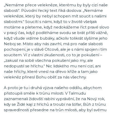
„Nemáme přece velekněze, kterému by byly cizí naše
slabosti“. Původní řecký text říká doslova: „Nemáme
velekněze, který by nebyl schopen mít soucit s našimi
slabostmi.“ Soucítí s námi, když to v životě všelijak
motáme a pleteme, když nedokážeme říct pravé slovo
v pravý čas, když podléháme svodu se brát příliš vážně,
když všude vidíme bubáky, ačkoliv tolikrát slyšíme jeho
Neboj se. Místo aby nás zavrhl, má pro naše slabosti
pochopení, je v slávě Otcově, ale je s námi spojen i tím
soucitem. Ví z vlastní zkušenosti, co to je pokušení –
„zakusil na sobě všechna pokušení jako my, ale
nedopustil se hříchu.“ Nic lidského mu není cizí, ani
naše hříchy, které vnesl na dřevo kříže a tam jako
velekněz přinesl Bohu oběť za nás všechny.
A proto je tu i druhá výzva našeho oddílu, abychom
přistoupili směle k trůnu milosti. V Talmudu
zaznamenali židovští rabíni vyprávění, že na Nový rok,
kdy se Židé kají z hříchů a troubí na šófar, Bůh z trůnu
spravedlnosti přesedne na trůn milosti, aby byl svému