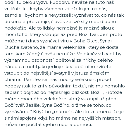
oddíl tu celou výzvu kupodivu neváže na tuto naši
vnitřní sílu ; kdyby všechno záleželo jen na nás,
zemdleli bychom a nevydrželi ; vyznávat to, co nás tak
dokonale přesahuje, člověk ze své síly moc dlouho
nedokáže. Ale to lidsky nemožné je možné silou a
mocí toho, který vstoupil až před Boží tvář. Jen proto
můžeme i dnes vyznávat víru v Boha Otce, Syna i
Ducha svatého, že máme velekněze, který se dostal
tam, kam žádný člověk nemůže. Velekněz v Izraeli byl
významnou osobností; obětoval za hříchy celého
národa a mohl jako jediný s krví obětního zvířete
vstoupit do nejsvětější svatyně v jeruzalémském
chrámu. Pán Ježíše, náš mocný velekněz, prošel
nebesy (tak to zní v původním textu), nic mu nemohlo
zabránit dojít až do nejtěsnější blízkosti Boží. „Protože
máme mocného velekněze, který vstoupil až před
Boží tvář, Ježíše, Syna Božího, držme se toho, co
vyznáváme.“ Když ho „máme“ stále (to znamená, že je
s námi spojen) když ho máme na nejvyšších místech,
můžeme počítat s jeho mocí a pomocí.