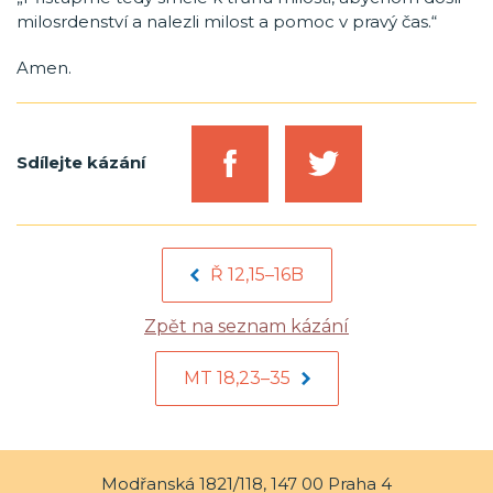
milosrdenství a nalezli milost a pomoc v pravý čas.“
Amen.
Sdílejte kázání
Ř 12,15–16B
Zpět na seznam kázání
MT 18,23–35
Modřanská 1821/118, 147 00 Praha 4