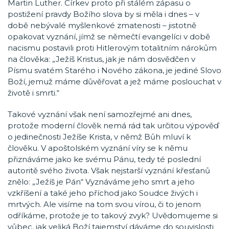
Martin Luther. Církev proto při stálém zápasu o
postižení pravdy Božího slova by si měla i dnes – v
době nebývalé myšlenkové zmatenosti – jistotně
opakovat vyznání, jímž se němečtí evangelíci v době
nacismu postavili proti Hitlerovým totalitním nárokům
na člověka: „Ježíš Kristus, jak je nám dosvědčen v
Písmu svatém Starého i Nového zákona, je jediné Slovo
Boží, jemuž máme důvěřovat a jež máme poslouchat v
životě i smrti.“
Takové vyznání však není samozřejmé ani dnes,
protože moderní člověk nemá rád tak určitou výpověď
o jedinečnosti Ježíše Krista, v němž Bůh mluví k
člověku. V apoštolském vyznání víry se k němu
přiznáváme jako ke svému Pánu, tedy té poslední
autoritě svého života. Však nejstarší vyznání křesťanů
znělo: „Ježíš je Pán“ Vyznáváme jeho smrt a jeho
vzkříšení a také jeho příchod jako Soudce živých i
mrtvých. Ale visíme na tom svou vírou, či to jenom
odříkáme, protože je to takový zvyk? Uvědomujeme si
vůbec, jak veliká Boží tajemství dáváme do souvislosti