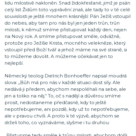
lidu milostivě nakloněn. Snad židokřesťané, jimž je psán
celý list Židům toto vyprávění znali, ale tady to v té celé
souvislosti je ještě mnohem krásnější: Pán Ježíš vstoupil
do nebes, aby tam pro nás byl jen jeden trůn, trůn
milosti, k němuž smíme přistupovat každý den, nejen
na Nový rok. A smíme přistupovat směle, odvážně,
protože pro Ježíše Krista, mocného velekněze, který
vstoupil před Boží tvář a jehož máme na své straně, si
to můžeme dovolit. A můžeme očekávat jen to
nejlepší.
Německý teolog Dietrich Bonhoeffer napsal moudrá
slova: „Bůh má pro nás v každé situaci dost síly. Ale
nedává ji předem, abychom nespoléhali na sebe, ale
jen a toliko na něj.“ To, oč s nadějí a důvěrou smíme
prosit, nedostaneme předčasně, kdy to ještě
nepotřebujeme, ani pozdě, kdy už to nepotřebujeme,
ale v pravou chvíli. A proto k té výzvě, abychom se
drželi toho, co vyznáváme, slyšme i tu druhou:
„Přistupme tedy směle k trůnu milosti, abychom došli