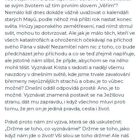
se svým životem už tím prvním slovem „Věřím“?
Nemálo lidí dnes dokáže vážně uvažovat o kalendáři
starých Mayů, podle něhož má příští rok nastat konec
světa. Hrůzy japonského zemětřesení, nad nímž strnul
svět, mohou to dotvrzovat. Ale jak je málo těch, kteří ve
všech katastrofách a ohroženích očekávají na příchod
svého Pána v slávě! Nezamlčel nám nic z toho, co bude
předcházet jeho příchodu a co se teď zřejmě naplňuje,
ale jistotně nám slíbil, že přijde, abychom se na něho
mohli těšit. Vyznávat Krista s radostí a nadějí všemu
navzdory v dnešním světě, kde jsme trvale zavalování
břemeny nejrůznějších strachů a obav, je to vůbec
možné? Dnešní oddíl odpovídá prostě: Ano, je to
možné. Vyznávat znamená postavit se na Ježíšovu
stranu, dát mu zapravdu, i když všechno mluví proti
tomu, že jen on je jediná pravda, cesta i život.
Právě proto nám zní výzva, která se dá uskutečnit:
„Držme se toho, co vyznáváme!“ Držme se toho, jako
když nám jde o život! Vší silou se toho držme! Ale náš