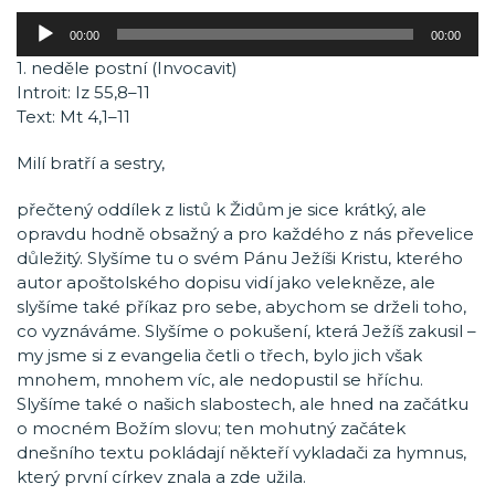
Audio
00:00
00:00
přehrávač
1. neděle postní (Invocavit)
Introit: Iz 55,8–11
Text: Mt 4,1–11
Milí bratří a sestry,
přečtený oddílek z listů k Židům je sice krátký, ale
opravdu hodně obsažný a pro každého z nás převelice
důležitý. Slyšíme tu o svém Pánu Ježíši Kristu, kterého
autor apoštolského dopisu vidí jako velekněze, ale
slyšíme také příkaz pro sebe, abychom se drželi toho,
co vyznáváme. Slyšíme o pokušení, která Ježíš zakusil –
my jsme si z evangelia četli o třech, bylo jich však
mnohem, mnohem víc, ale nedopustil se hříchu.
Slyšíme také o našich slabostech, ale hned na začátku
o mocném Božím slovu; ten mohutný začátek
dnešního textu pokládají někteří vykladači za hymnus,
který první církev znala a zde užila.