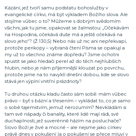
Kázání, jež tvoří samu podstatu bohoslužby v
evangelické církvi, má být výkladem Božího slova. Ale
stojíme vůbec o to? Můžeme s dobrým svědomím
všichni, jak tu jsme, opakovat se žalmistou: „Očekávám
na Hospodina, očekává duše má a ještě očekává na
slovo jeho“? (Ž 130,5) Nebo nás už nic ani nepřekvapí,
protože perikopy – vybraná čtení Písma se opakují a
my už to všechno známe dopředu? Jsme ochotni
spustit se jako hledači perel až do těch nejhlubších
hlubin, nebo je nám příjemnější klouzat po povrchu,
protože jsme na to navyklí dnešní dobou, kde se slovo
stává jen výplní vnitřní prázdnoty?
Tu druhou otázku kladu často sám sobě: mám vůbec
právo – byť s bázní a třesením – vykládat to, co je samo
o sobě tajemstvím, jemuž nerozumím? Nevkládám si
tam své nápady či banality, které lidé mají rádi, své
duchaplnosti, jež suverénně házím na posluchače?
Slovo Boží je živé a mocné – ale nejsme jako církev
právě dnes v pokušení (a o pokušení se přece mluví v