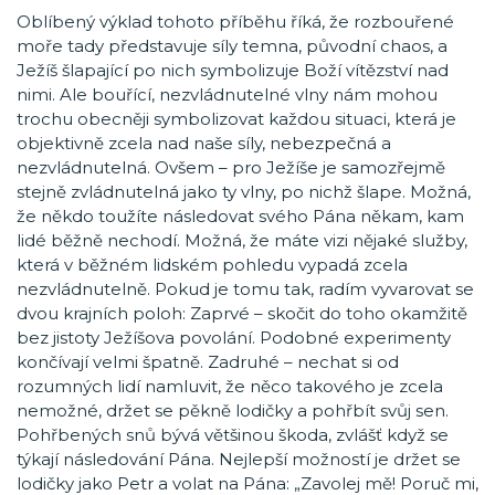
Oblíbený výklad tohoto příběhu říká, že rozbouřené
moře tady představuje síly temna, původní chaos, a
Ježíš šlapající po nich symbolizuje Boží vítězství nad
nimi. Ale bouřící, nezvládnutelné vlny nám mohou
trochu obecněji symbolizovat každou situaci, která je
objektivně zcela nad naše síly, nebezpečná a
nezvládnutelná. Ovšem – pro Ježíše je samozřejmě
stejně zvládnutelná jako ty vlny, po nichž šlape. Možná,
že někdo toužíte následovat svého Pána někam, kam
lidé běžně nechodí. Možná, že máte vizi nějaké služby,
která v běžném lidském pohledu vypadá zcela
nezvládnutelně. Pokud je tomu tak, radím vyvarovat se
dvou krajních poloh: Zaprvé – skočit do toho okamžitě
bez jistoty Ježíšova povolání. Podobné experimenty
končívají velmi špatně. Zadruhé – nechat si od
rozumných lidí namluvit, že něco takového je zcela
nemožné, držet se pěkně lodičky a pohřbít svůj sen.
Pohřbených snů bývá většinou škoda, zvlášť když se
týkají následování Pána. Nejlepší možností je držet se
lodičky jako Petr a volat na Pána: „Zavolej mě! Poruč mi,