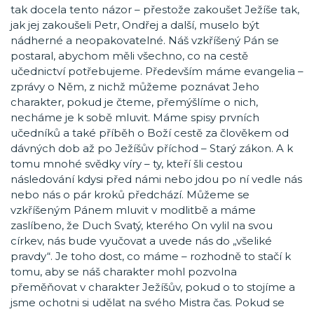
tak docela tento názor – přestože zakoušet Ježíše tak,
jak jej zakoušeli Petr, Ondřej a další, muselo být
nádherné a neopakovatelné. Náš vzkříšený Pán se
postaral, abychom měli všechno, co na cestě
učednictví potřebujeme. Především máme evangelia –
zprávy o Něm, z nichž můžeme poznávat Jeho
charakter, pokud je čteme, přemýšlíme o nich,
necháme je k sobě mluvit. Máme spisy prvních
učedníků a také příběh o Boží cestě za člověkem od
dávných dob až po Ježíšův příchod – Starý zákon. A k
tomu mnohé svědky víry – ty, kteří šli cestou
následování kdysi před námi nebo jdou po ní vedle nás
nebo nás o pár kroků předchází. Můžeme se
vzkříšeným Pánem mluvit v modlitbě a máme
zaslíbeno, že Duch Svatý, kterého On vylil na svou
církev, nás bude vyučovat a uvede nás do „všeliké
pravdy“. Je toho dost, co máme – rozhodně to stačí k
tomu, aby se náš charakter mohl pozvolna
přeměňovat v charakter Ježíšův, pokud o to stojíme a
jsme ochotni si udělat na svého Mistra čas. Pokud se