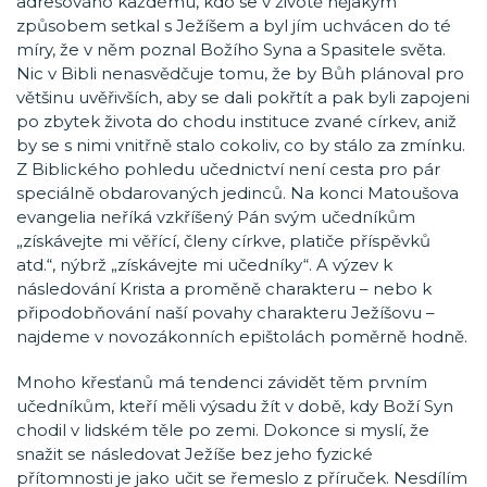
adresováno každému, kdo se v životě nějakým
způsobem setkal s Ježíšem a byl jím uchvácen do té
míry, že v něm poznal Božího Syna a Spasitele světa.
Nic v Bibli nenasvědčuje tomu, že by Bůh plánoval pro
většinu uvěřivších, aby se dali pokřtít a pak byli zapojeni
po zbytek života do chodu instituce zvané církev, aniž
by se s nimi vnitřně stalo cokoliv, co by stálo za zmínku.
Z Biblického pohledu učednictví není cesta pro pár
speciálně obdarovaných jedinců. Na konci Matoušova
evangelia neříká vzkříšený Pán svým učedníkům
„získávejte mi věřící, členy církve, platiče příspěvků
atd.“, nýbrž „získávejte mi učedníky“. A výzev k
následování Krista a proměně charakteru – nebo k
připodobňování naší povahy charakteru Ježíšovu –
najdeme v novozákonních epištolách poměrně hodně.
Mnoho křesťanů má tendenci závidět těm prvním
učedníkům, kteří měli výsadu žít v době, kdy Boží Syn
chodil v lidském těle po zemi. Dokonce si myslí, že
snažit se následovat Ježíše bez jeho fyzické
přítomnosti je jako učit se řemeslo z příruček. Nesdílím