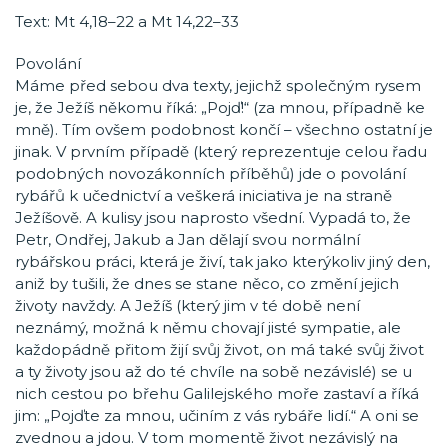
Text: Mt 4,18–22 a Mt 14,22–33
Povolání
Máme před sebou dva texty, jejichž společným rysem
je, že Ježíš někomu říká: „Pojď!“ (za mnou, případně ke
mně). Tím ovšem podobnost končí – všechno ostatní je
jinak. V prvním případě (který reprezentuje celou řadu
podobných novozákonních příběhů) jde o povolání
rybářů k učednictví a veškerá iniciativa je na straně
Ježíšově. A kulisy jsou naprosto všední. Vypadá to, že
Petr, Ondřej, Jakub a Jan dělají svou normální
rybářskou práci, která je živí, tak jako kterýkoliv jiný den,
aniž by tušili, že dnes se stane něco, co změní jejich
životy navždy. A Ježíš (který jim v té době není
neznámý, možná k němu chovají jisté sympatie, ale
každopádně přitom žijí svůj život, on má také svůj život
a ty životy jsou až do té chvíle na sobě nezávislé) se u
nich cestou po břehu Galilejského moře zastaví a říká
jim: „Pojďte za mnou, učiním z vás rybáře lidí.“ A oni se
zvednou a jdou. V tom momentě život nezávislý na