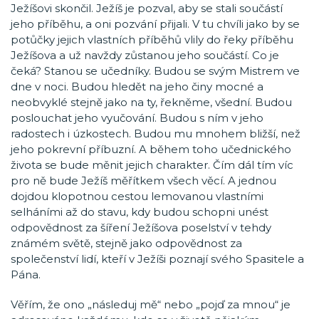
Ježíšovi skončil. Ježíš je pozval, aby se stali součástí
jeho příběhu, a oni pozvání přijali. V tu chvíli jako by se
potůčky jejich vlastních příběhů vlily do řeky příběhu
Ježíšova a už navždy zůstanou jeho součástí. Co je
čeká? Stanou se učedníky. Budou se svým Mistrem ve
dne v noci. Budou hledět na jeho činy mocné a
neobvyklé stejně jako na ty, řekněme, všední. Budou
poslouchat jeho vyučování. Budou s ním v jeho
radostech i úzkostech. Budou mu mnohem bližší, než
jeho pokrevní příbuzní. A během toho učednického
života se bude měnit jejich charakter. Čím dál tím víc
pro ně bude Ježíš měřítkem všech věcí. A jednou
dojdou klopotnou cestou lemovanou vlastními
selháními až do stavu, kdy budou schopni unést
odpovědnost za šíření Ježíšova poselství v tehdy
známém světě, stejně jako odpovědnost za
společenství lidí, kteří v Ježíši poznají svého Spasitele a
Pána.
Věřím, že ono „následuj mě“ nebo „pojď za mnou“ je