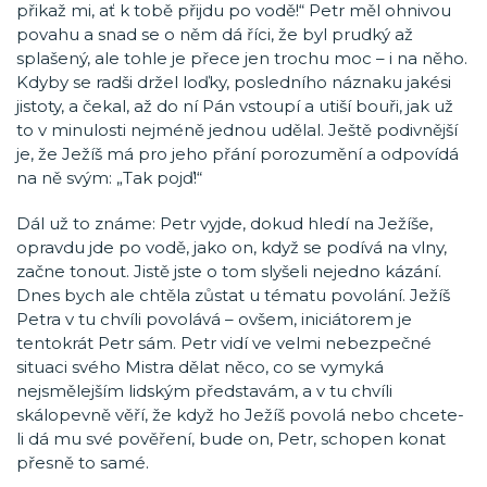
přikaž mi, ať k tobě přijdu po vodě!“ Petr měl ohnivou
povahu a snad se o něm dá říci, že byl prudký až
splašený, ale tohle je přece jen trochu moc – i na něho.
Kdyby se radši držel loďky, posledního náznaku jakési
jistoty, a čekal, až do ní Pán vstoupí a utiší bouři, jak už
to v minulosti nejméně jednou udělal. Ještě podivnější
je, že Ježíš má pro jeho přání porozumění a odpovídá
na ně svým: „Tak pojď!“
Dál už to známe: Petr vyjde, dokud hledí na Ježíše,
opravdu jde po vodě, jako on, když se podívá na vlny,
začne tonout. Jistě jste o tom slyšeli nejedno kázání.
Dnes bych ale chtěla zůstat u tématu povolání. Ježíš
Petra v tu chvíli povolává – ovšem, iniciátorem je
tentokrát Petr sám. Petr vidí ve velmi nebezpečné
situaci svého Mistra dělat něco, co se vymyká
nejsmělejším lidským představám, a v tu chvíli
skálopevně věří, že když ho Ježíš povolá nebo chcete-
li dá mu své pověření, bude on, Petr, schopen konat
přesně to samé.