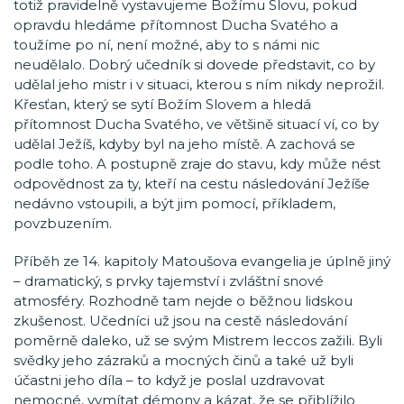
totiž pravidelně vystavujeme Božímu Slovu, pokud
opravdu hledáme přítomnost Ducha Svatého a
toužíme po ní, není možné, aby to s námi nic
neudělalo. Dobrý učedník si dovede představit, co by
udělal jeho mistr i v situaci, kterou s ním nikdy neprožil.
Křesťan, který se sytí Božím Slovem a hledá
přítomnost Ducha Svatého, ve většině situací ví, co by
udělal Ježíš, kdyby byl na jeho místě. A zachová se
podle toho. A postupně zraje do stavu, kdy může nést
odpovědnost za ty, kteří na cestu následování Ježíše
nedávno vstoupili, a být jim pomocí, příkladem,
povzbuzením.
Příběh ze 14. kapitoly Matoušova evangelia je úplně jiný
– dramatický, s prvky tajemství i zvláštní snové
atmosféry. Rozhodně tam nejde o běžnou lidskou
zkušenost. Učedníci už jsou na cestě následování
poměrně daleko, už se svým Mistrem leccos zažili. Byli
svědky jeho zázraků a mocných činů a také už byli
účastni jeho díla – to když je poslal uzdravovat
nemocné, vymítat démony a kázat, že se přiblížilo