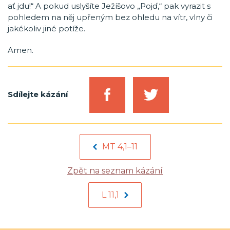
ať jdu!“ A pokud uslyšíte Ježíšovo „Pojď,“ pak vyrazit s
pohledem na něj upřeným bez ohledu na vítr, vlny či
jakékoliv jiné potíže.
Amen.
Sdílejte kázání
MT 4,1–11
Zpět na seznam kázání
L 11,1