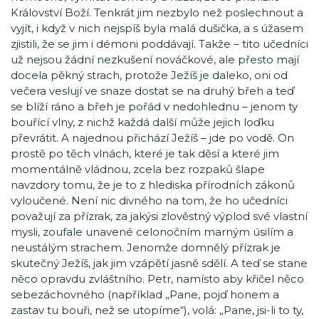
Království Boží. Tenkrát jim nezbylo než poslechnout a
vyjít, i když v nich nejspíš byla malá dušička, a s úžasem
zjistili, že se jim i démoni poddávají. Takže – tito učedníci
už nejsou žádní nezkušení nováčkové, ale přesto mají
docela pěkný strach, protože Ježíš je daleko, oni od
večera veslují ve snaze dostat se na druhý břeh a teď
se blíží ráno a břeh je pořád v nedohlednu – jenom ty
bouřící vlny, z nichž každá další může jejich loďku
převrátit. A najednou přichází Ježíš – jde po vodě. On
prostě po těch vlnách, které je tak děsí a které jim
momentálně vládnou, zcela bez rozpaků šlape
navzdory tomu, že je to z hlediska přírodních zákonů
vyloučené. Není nic divného na tom, že ho učedníci
považují za přízrak, za jakýsi zlověstný výplod své vlastní
mysli, zoufale unavené celonočním marným úsilím a
neustálým strachem. Jenomže domnělý přízrak je
skutečný Ježíš, jak jim vzápětí jasně sdělí. A teď se stane
něco opravdu zvláštního. Petr, namísto aby křičel něco
sebezáchovného (například „Pane, pojď honem a
zastav tu bouři, než se utopíme“), volá: „Pane, jsi-li to ty,