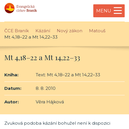
MENU
ČCE Braník
Kázání
Nový zákon
Matouš
Mt 4,18–22 a Mt 14,22–33
Mt 4,18–22 a Mt 14,22–33
Kniha:
Text: Mt 4,18–22 a Mt 14,22–33
Datum:
8. 8. 2010
Autor:
Věra Hájková
Zvuková podoba kázání bohužel není k dispozici