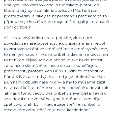
s někým, kdo vám vykládal o turínském plátnu, do
kterého prý bylo zahaleno Ježíšovo tělo. Lidé jsou
prostě zvědaví a nikdy se nepřestanou ptát: kam že to
přijdou moje kosti? a kam moje duše? a jak je to vlastně
s tím očistcem?
Až se s takovými lidmi zase potkáte, zkuste jim
povědět, že naše pozornost je obrácena jinam: neboť
to zmrtvýchvstání, ve které věříme a které vyznáváme,
to není jen vzpomínka na příběh z dávné minulosti, ani
to není jen nějaký sen o blažené, rajské budoucnosti.
Je to něco skutečného, něco co se uskutečňuje v
přítomnosti, protože Pán Bůh už učinil to rozhodující.
Pán Ježíš vstal z mrtvých a smrt je již překonána. Pán
Bůh nám odpustil naše hříchy, a my to můžeme zažít
na vlastní kůži, a máme se z toho společně radovat, tak
jak nás k tomu vedou dva příběhy z evangelia. Tak jak
se radoval otec ze svého syna, kterého v lásce přijal
zpět: „tvůj bratr byl mrtev, a zase žije“. Ten příběh o
otcovském odpuštění, to je naše každodenní