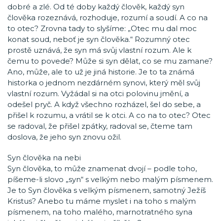
dobré a zlé. Od té doby každý člověk, každý syn
člověka rozeznává, rozhoduje, rozumí a soudí. A co na
to otec? Zrovna tady to slyšíme: „Otec mu dal moc
konat soud, neboť je syn člověka.“ Rozumný otec
prostě uznává, že syn má svůj vlastní rozum. Ale k
čemu to povede? Může si syn dělat, co se mu zamane?
Ano, může, ale to už je jiná historie. Je to ta známá
historka o jednom nezdárném synovi, který měl svůj
vlastní rozum. Vyžádal si na otci polovinu jmění, a
odešel pryč. A když všechno rozházel, šel do sebe, a
přišel k rozumu, a vrátil se k otci. A co na to otec? Otec
se radoval, že přišel zpátky, radoval se, čteme tam
doslova, že jeho syn znovu ožil.
Syn člověka na nebi
Syn člověka, to může znamenat dvojí – podle toho,
píšeme-li slovo „syn“ s velkým nebo malým písmenem.
Je to Syn člověka s velkým písmenem, samotný Ježíš
Kristus? Anebo tu máme myslet i na toho s malým
písmenem, na toho malého, marnotratného syna