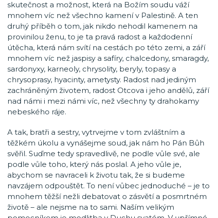
skutečnost a možnost, která na Božím soudu váží
mnohem víc než všechno kamení v Palestině. A ten
druhý příběh o tom, jak nikdo nehodil kamenem na
provinilou ženu, to je ta pravá radost a každodenní
útěcha, která nám svítí na cestách po této zemi, a září
mnohem víc než jaspisy a safíry, chalcedony, smaragdy,
sardonyxy, karneoly, chrysolity, beryly, topasy a
chrysoprasy, hyacinty, ametysty. Radost nad jediným
zachráněným životem, radost Otcova i jeho andělů, září
nad námi i mezi námi víc, než všechny ty drahokamy
nebeského ráje.
A tak, bratři a sestry, vytrvejme v tom zvláštním a
těžkém úkolu a vynášejme soud, jak nám ho Pán Bůh
svěřil. Suďme tedy spravedlivě, ne podle vůle své, ale
podle vůle toho, který nás poslal. A jeho vůle je,
abychom se navraceli k životu tak, že si budeme
navzájem odpouštět. To není vůbec jednoduché – je to
mnohem těžší nežli debatovat o zásvětí a posmrtném
životě – ale nejsme na to sami. Naším velikým
pomocníkem je modlitba v Duchu svatém. V upřímné