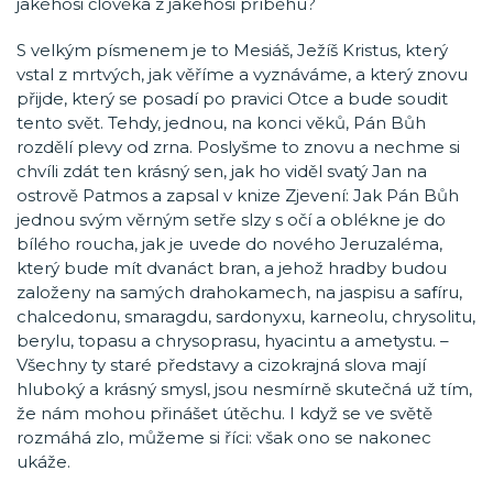
jakéhosi člověka z jakéhosi příběhu?
S velkým písmenem je to Mesiáš, Ježíš Kristus, který
vstal z mrtvých, jak věříme a vyznáváme, a který znovu
přijde, který se posadí po pravici Otce a bude soudit
tento svět. Tehdy, jednou, na konci věků, Pán Bůh
rozdělí plevy od zrna. Poslyšme to znovu a nechme si
chvíli zdát ten krásný sen, jak ho viděl svatý Jan na
ostrově Patmos a zapsal v knize Zjevení: Jak Pán Bůh
jednou svým věrným setře slzy s očí a oblékne je do
bílého roucha, jak je uvede do nového Jeruzaléma,
který bude mít dvanáct bran, a jehož hradby budou
založeny na samých drahokamech, na jaspisu a safíru,
chalcedonu, smaragdu, sardonyxu, karneolu, chrysolitu,
berylu, topasu a chrysoprasu, hyacintu a ametystu. –
Všechny ty staré představy a cizokrajná slova mají
hluboký a krásný smysl, jsou nesmírně skutečná už tím,
že nám mohou přinášet útěchu. I když se ve světě
rozmáhá zlo, můžeme si říci: však ono se nakonec
ukáže.