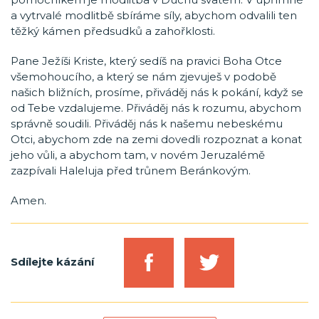
a vytrvalé modlitbě sbíráme síly, abychom odvalili ten
těžký kámen předsudků a zahořklosti.
Pane Ježíši Kriste, který sedíš na pravici Boha Otce
všemohoucího, a který se nám zjevuješ v podobě
našich bližních, prosíme, přiváděj nás k pokání, když se
od Tebe vzdalujeme. Přiváděj nás k rozumu, abychom
správně soudili. Přiváděj nás k našemu nebeskému
Otci, abychom zde na zemi dovedli rozpoznat a konat
jeho vůli, a abychom tam, v novém Jeruzalémě
zazpívali Haleluja před trůnem Beránkovým.
Amen.
Sdílejte kázání