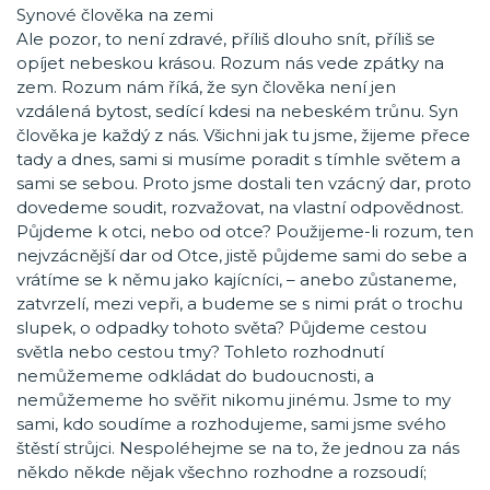
Synové člověka na zemi
Ale pozor, to není zdravé, příliš dlouho snít, příliš se
opíjet nebeskou krásou. Rozum nás vede zpátky na
zem. Rozum nám říká, že syn člověka není jen
vzdálená bytost, sedící kdesi na nebeském trůnu. Syn
člověka je každý z nás. Všichni jak tu jsme, žijeme přece
tady a dnes, sami si musíme poradit s tímhle světem a
sami se sebou. Proto jsme dostali ten vzácný dar, proto
dovedeme soudit, rozvažovat, na vlastní odpovědnost.
Půjdeme k otci, nebo od otce? Použijeme-li rozum, ten
nejvzácnější dar od Otce, jistě půjdeme sami do sebe a
vrátíme se k němu jako kajícníci, – anebo zůstaneme,
zatvrzelí, mezi vepři, a budeme se s nimi prát o trochu
slupek, o odpadky tohoto světa? Půjdeme cestou
světla nebo cestou tmy? Tohleto rozhodnutí
nemůžememe odkládat do budoucnosti, a
nemůžememe ho svěřit nikomu jinému. Jsme to my
sami, kdo soudíme a rozhodujeme, sami jsme svého
štěstí strůjci. Nespoléhejme se na to, že jednou za nás
někdo někde nějak všechno rozhodne a rozsoudí;