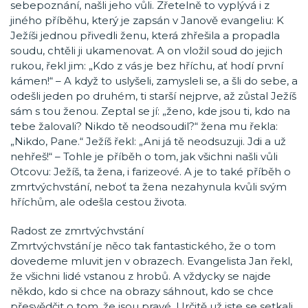
sebepoznání, našli jeho vůli. Zřetelně to vyplývá i z
jiného příběhu, který je zapsán v Janově evangeliu: K
Ježíši jednou přivedli ženu, která zhřešila a propadla
soudu, chtěli ji ukamenovat. A on vložil soud do jejich
rukou, řekl jim: „Kdo z vás je bez hříchu, ať hodí první
kámen!“ – A když to uslyšeli, zamysleli se, a šli do sebe, a
odešli jeden po druhém, ti starší nejprve, až zůstal Ježíš
sám s tou ženou. Zeptal se jí: „ženo, kde jsou ti, kdo na
tebe žalovali? Nikdo tě neodsoudil?“ žena mu řekla:
„Nikdo, Pane.“ Ježíš řekl: „Ani já tě neodsuzuji. Jdi a už
nehřeš!“ – Tohle je příběh o tom, jak všichni našli vůli
Otcovu: Ježíš, ta žena, i farizeové. A je to také příběh o
zmrtvýchvstání, neboť ta žena nezahynula kvůli svým
hříchům, ale odešla cestou života.
Radost ze zmrtvýchvstání
Zmrtvýchvstání je něco tak fantastického, že o tom
dovedeme mluvit jen v obrazech. Evangelista Jan řekl,
že všichni lidé vstanou z hrobů. A vždycky se najde
někdo, kdo si chce na obrazy sáhnout, kdo se chce
přesvědčit o tom, že jsou pravé. Určitě už jste se setkali