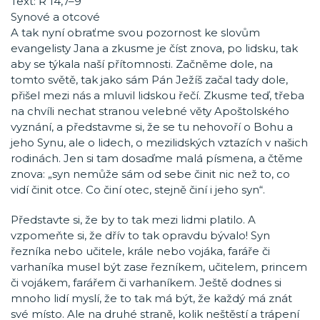
Text: Ř 14,7–9
Synové a otcové
A tak nyní obraťme svou pozornost ke slovům
evangelisty Jana a zkusme je číst znova, po lidsku, tak
aby se týkala naší přítomnosti. Začněme dole, na
tomto světě, tak jako sám Pán Ježíš začal tady dole,
přišel mezi nás a mluvil lidskou řečí. Zkusme teď, třeba
na chvíli nechat stranou velebné věty Apoštolského
vyznání, a představme si, že se tu nehovoří o Bohu a
jeho Synu, ale o lidech, o mezilidských vztazích v našich
rodinách. Jen si tam dosaďme malá písmena, a čtěme
znova: „syn nemůže sám od sebe činit nic než to, co
vidí činit otce. Co činí otec, stejně činí i jeho syn“.
Představte si, že by to tak mezi lidmi platilo. A
vzpomeňte si, že dřív to tak opravdu bývalo! Syn
řezníka nebo učitele, krále nebo vojáka, faráře či
varhaníka musel být zase řezníkem, učitelem, princem
či vojákem, farářem či varhaníkem. Ještě dodnes si
mnoho lidí myslí, že to tak má být, že každý má znát
své místo. Ale na druhé straně, kolik neštěstí a trápení