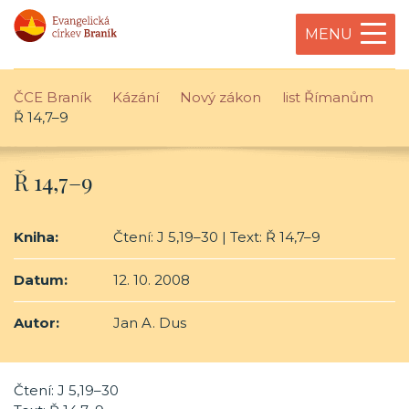
MENU
ČCE Braník
Kázání
Nový zákon
list Římanům
Ř 14,7–9
Ř 14,7–9
Kniha:
Čtení: J 5,19–30 | Text: Ř 14,7–9
Datum:
12. 10. 2008
Autor:
Jan A. Dus
Čtení: J 5,19–30