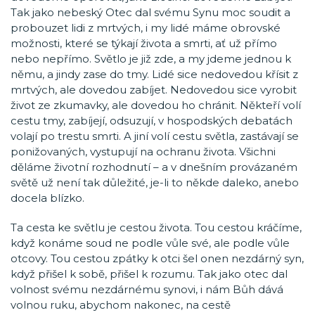
Tak jako nebeský Otec dal svému Synu moc soudit a
probouzet lidi z mrtvých, i my lidé máme obrovské
možnosti, které se týkají života a smrti, ať už přímo
nebo nepřímo. Světlo je již zde, a my jdeme jednou k
němu, a jindy zase do tmy. Lidé sice nedovedou křísit z
mrtvých, ale dovedou zabíjet. Nedovedou sice vyrobit
život ze zkumavky, ale dovedou ho chránit. Někteří volí
cestu tmy, zabíjejí, odsuzují, v hospodských debatách
volají po trestu smrti. A jiní volí cestu světla, zastávají se
ponižovaných, vystupují na ochranu života. Všichni
děláme životní rozhodnutí – a v dnešním provázaném
světě už není tak důležité, je-li to někde daleko, anebo
docela blízko.
Ta cesta ke světlu je cestou života. Tou cestou kráčíme,
když konáme soud ne podle vůle své, ale podle vůle
otcovy. Tou cestou zpátky k otci šel onen nezdárný syn,
když přišel k sobě, přišel k rozumu. Tak jako otec dal
volnost svému nezdárnému synovi, i nám Bůh dává
volnou ruku, abychom nakonec, na cestě