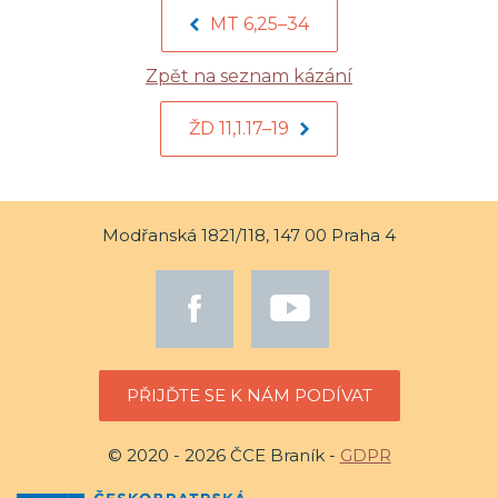
MT 6,25–34
Zpět na seznam kázání
ŽD 11,1.17–19
Modřanská 1821/118, 147 00 Praha 4
PŘIJĎTE SE K NÁM PODÍVAT
© 2020 - 2026 ČCE Braník -
GDPR