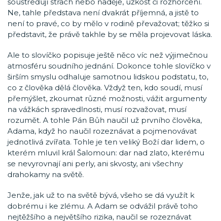
soustřeďují strach nebo naděje, úzkost či rozhořčení.
Ne, tahle představa není dvakrát příjemná, a jistě to
není to pravé, co by mělo v rodině převažovat; těžko si
představit, že právě takhle by se měla projevovat láska.
Ale to slovíčko popisuje ještě něco víc než výjimečnou
atmosféru soudního jednání. Dokonce tohle slovíčko v
širším smyslu odhaluje samotnou lidskou podstatu, to,
co z člověka dělá člověka. Vždyž ten, kdo soudí, musí
přemýšlet, zkoumat různé možnosti, vážit argumenty
na vážkách spravedlnosti, musí rozvažovat, musí
rozumět. A tohle Pán Bůh naučil už prvního člověka,
Adama, když ho naučil rozeznávat a pojmenovávat
jednotlivá zvířata. Tohle je ten veliký Boží dar lidem, o
kterém mluvil král Šalomoun: dar nad zlato, kterému
se nevyrovnají ani perly, ani skvosty, ani všechny
drahokamy na světě.
Jenže, jak už to na světě bývá, všeho se dá využít k
dobrému i ke zlému. A Adam se odvážil právě toho
nejtěžšího a největšího rizika, naučil se rozeznávat