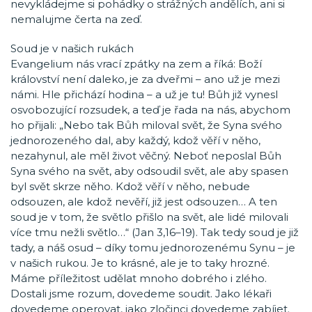
nevykládejme si pohádky o strážných andělích, ani si
nemalujme čerta na zeď.
Soud je v našich rukách
Evangelium nás vrací zpátky na zem a říká: Boží
království není daleko, je za dveřmi – ano už je mezi
námi. Hle přichází hodina – a už je tu! Bůh již vynesl
osvobozující rozsudek, a teď je řada na nás, abychom
ho přijali: „Nebo tak Bůh miloval svět, že Syna svého
jednorozeného dal, aby každý, kdož věří v něho,
nezahynul, ale měl život věčný. Neboť neposlal Bůh
Syna svého na svět, aby odsoudil svět, ale aby spasen
byl svět skrze něho. Kdož věří v něho, nebude
odsouzen, ale kdož nevěří, již jest odsouzen… A ten
soud je v tom, že světlo přišlo na svět, ale lidé milovali
více tmu nežli světlo…“ (Jan 3,16–19). Tak tedy soud je již
tady, a náš osud – díky tomu jednorozenému Synu – je
v našich rukou. Je to krásné, ale je to taky hrozné.
Máme příležitost udělat mnoho dobrého i zlého.
Dostali jsme rozum, dovedeme soudit. Jako lékaři
dovedeme operovat, jako zločinci dovedeme zabíjet.