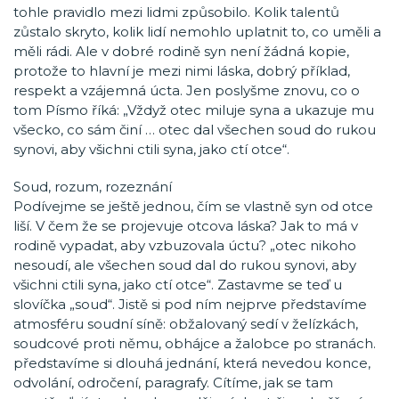
tohle pravidlo mezi lidmi způsobilo. Kolik talentů
zůstalo skryto, kolik lidí nemohlo uplatnit to, co uměli a
měli rádi. Ale v dobré rodině syn není žádná kopie,
protože to hlavní je mezi nimi láska, dobrý příklad,
respekt a vzájemná úcta. Jen poslyšme znovu, co o
tom Písmo říká: „Vždyž otec miluje syna a ukazuje mu
všecko, co sám činí … otec dal všechen soud do rukou
synovi, aby všichni ctili syna, jako ctí otce“.
Soud, rozum, rozeznání
Podívejme se ještě jednou, čím se vlastně syn od otce
liší. V čem že se projevuje otcova láska? Jak to má v
rodině vypadat, aby vzbuzovala úctu? „otec nikoho
nesoudí, ale všechen soud dal do rukou synovi, aby
všichni ctili syna, jako ctí otce“. Zastavme se teď u
slovíčka „soud“. Jistě si pod ním nejprve představíme
atmosféru soudní síně: obžalovaný sedí v želízkách,
soudcové proti němu, obhájce a žalobce po stranách.
představíme si dlouhá jednání, která nevedou konce,
odvolání, odročení, paragrafy. Cítíme, jak se tam