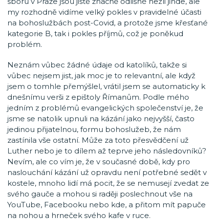
sboru v Praze jsou jistě značně odlišné nežli jinde, ale
my rozhodně vidíme velký pokles v pravidelné účasti
na bohoslužbách post-Covid, a protože jsme křesťané
kategorie B, tak i pokles příjmů, což je poněkud
problém.
Neznám vůbec žádné údaje od katolíků, takže si
vůbec nejsem jist, jak moc je to relevantní, ale když
jsem o tomhle přemýšlel, vrátil jsem se automaticky k
dnešnímu verši z epištoly Římanům. Podle mého
jedním z problémů evangelických společenství je, že
jsme se natolik upnuli na kázání jako nejvyšší, často
jedinou přijatelnou, formu bohoslužeb, že nám
zastínila vše ostatní. Může za toto přesvědčení už
Luther nebo je to dílem až teprve jeho následovníků?
Nevím, ale co vím je, že v současné době, kdy pro
naslouchání kázání už opravdu není potřebné sedět v
kostele, mnoho lidí má pocit, že se nemusejí zvedat ze
svého gauče a mohou si raději poslechnout vše na
YouTube, Facebooku nebo kde, a přitom mít papuče
na nohou a hrneček svého kafe v ruce.