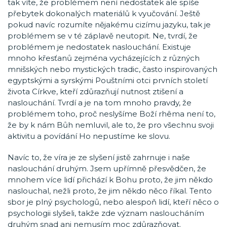
tak víte, že problémem není nedostatek ale spíše
přebytek dokonalých materiálů k vyučování. Ještě
pokud navíc rozumíte nějakému cizímu jazyku, tak je
problémem se v té záplavě neutopit. Ne, tvrdí, že
problémem je nedostatek naslouchání. Existuje
mnoho křesťanů zejména vycházejících z různých
mnišských nebo mystických tradic, často inspirovaných
egyptskými a syrskými Pouštními otci prvních století
života Církve, kteří zdůrazňují nutnost ztišení a
naslouchání. Tvrdí a je na tom mnoho pravdy, že
problémem toho, proč neslyšíme Boží rhêma není to,
že by k nám Bůh nemluvil, ale to, že pro všechnu svoji
aktivitu a povídání Ho nepustíme ke slovu.
Navíc to, že víra je ze slyšení jistě zahrnuje i naše
naslouchání druhým. Jsem upřímně přesvědčen, že
mnohem více lidí přichází k Bohu proto, že jim někdo
naslouchal, nežli proto, že jim někdo něco říkal. Tento
sbor je plný psychologů, nebo alespoň lidí, kteří něco o
psychologii slyšeli, takže zde význam nasloucháním
druhým snad ani nemusím moc zdůrazňovat.