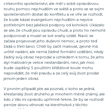
církevního společenství, ale měl v sobě opravdovou
touhu pomoci nejchudším ve světě a proto se se svým
společenstvím dostal do konfliktu a ve víře se rozhodl,
že bude kázat evangelium nejchudším a nejvíce
potřebným bez jakékoli podpory od kohokoli. Ukázalo
se ale, že chudí jsou opravdu chudí, a proto ho nemohli
podporovat a musel se své snahy vzdát. Navíc se
začala projevovat jeho duševní nemoc, a proto teď
žádá o třetí šanci. Chtěl by začít malovat, zjevně má
určité nadání, ale nemá žádné formální vzdělání, nikdy
žádný svůj obraz neprodal a vzhledem k tomu, že jeho
styl malování je velice nestandardní, neví, jak moc
bude úspěšný. S použitím křišťálové koule mohu
napovědět, že měl pravdu a za celý svůj život prodal
jenom jeden obraz.
V prvním případě jste asi poznali, o koho se jedná,
křesťanský život druhého je mnohem méně známý, ale
kdo z Vás mi opravdu upřímně řekne, že by se rozhodl
peníze sboru věnovat na kteréhokoli z těchto