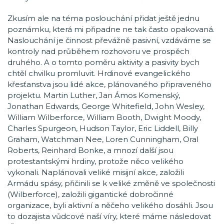
Zkusím ale na téma poslouchání přidat ještě jednu
poznámku, která mi připadne ne tak často opakovaná.
Naslouchání je činnost převážně pasivní, vzdáváme se
kontroly nad průběhem rozhovoru ve prospěch
druhého. A o tomto poměru aktivity a pasivity bych
chtěl chvilku promluvit. Hrdinové evangelického
křesťanstva jsou lidé akce, plánovaného připraveného
projektu. Martin Luther, Jan Ámos Komenský,
Jonathan Edwards, George Whitefield, John Wesley,
William Wilberforce, William Booth, Dwight Moody,
Charles Spurgeon, Hudson Taylor, Eric Liddell, Billy
Graham, Watchman Nee, Loren Cunningham, Oral
Roberts, Reinhard Bonke, a mnozí další jsou
protestantskými hrdiny, protože něco velikého
vykonali. Naplánovali veliké misijní akce, založili
Armádu spásy, přičinili se k veliké změně ve společnosti
(Wilberforce), založili gigantické dobročinné
organizace, byli aktivní a něčeho velikého dosáhli. Jsou
to dozajista vůdcové naší víry, které máme následovat