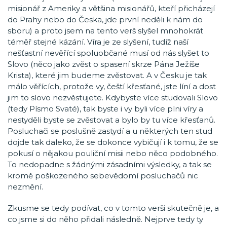
misionář z Ameriky a většina misionářů, kteří přicházejí
do Prahy nebo do Česka, jde první neděli k nám do
sboru) a proto jsem na tento verš slyšel mnohokrát
téměř stejné kázání. Víra je ze slyšení, tudíž naší
nešťastní nevěřící spoluobčané musí od nás slyšet to
Slovo (něco jako zvěst o spasení skrze Pána Ježíše
Krista), které jim budeme zvěstovat. A v Česku je tak
málo věřících, protože vy, čeští křesťané, jste líní a dost
jim to slovo nezvěstujete. Kdybyste více studovali Slovo
(tedy Písmo Svaté), tak byste i vy byli více plni víry a
nestyděli byste se zvěstovat a bylo by tu více křesťanů.
Posluchači se poslušně zastydí a u některých ten stud
dojde tak daleko, že se dokonce vybičují i k tomu, že se
pokusí o nějakou pouliční misii nebo něco podobného.
To nedopadne s žádnými zásadními výsledky, a tak se
kromě poškozeného sebevědomí posluchačů nic
nezmění.
Zkusme se tedy podívat, co v tomto verši skutečně je, a
co jsme si do něho přidali následně. Nejprve tedy ty