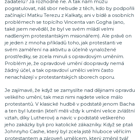
žadatelů? Já rozhodně ne. A tak nám můžu
pogratulovat, náš sbor nebude z těch, kdo by podpořili
začínající Matku Terezu z Kalkaty, ani v bídě a osobních
problémech se topícího Vincenta van Gogha (ano,
také jsem nevěděl, že byl ve svém mládí velmi
nadšeným protestantským misionářem). Ale právě on
je jeden z mnoha příkladů toho, jak protestanti ve
svém zaměření na aktivitu a účelně vynaložené
prostředky, se zcela minuli s opravdovým uměním.
Problém je, že opravdové umění doopravdy nemá
žádný účel, a tak opravdoví umělci velmi často
nenacházejí v protestantských sborech oporu.
Je zajímavé, že když se zamyslíte nad dějinami opravdu
velikého umění, tak mezi nimi najdete velice málo
protestantů. V klasické hudbě v podstatě jenom Bacha
a ten byl luterán (kteří měli vždy k umění velice zvláštní
vztah, díky Lutherovi) a navíc v podstatě veškerého
jeho zakázky byli pro katolické zákazníky. Když se ptali
Johnnyho Cashe, který byl zcela jistě hluboce věřícím
protestantem a zároveň umělcem, který změnil tvář