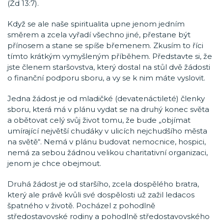
(Žd 13:7).
Když se ale naše spiritualita upne jenom jedním
směrem a zcela vyřadí všechno jiné, přestane být
přínosem a stane se spíše břemenem. Zkusím to říci
tímto krátkým vymyšleným příběhem. Představte si, že
jste členem staršovstva, který dostal na stůl dvě žádosti
o finanční podporu sboru, a vy se k nim máte vyslovit.
Jedna žádost je od mladičké (devatenáctileté) členky
sboru, která má v plánu vydat se na druhý konec světa
a obětovat celý svůj život tomu, že bude „objímat
umírající největší chudáky v ulicích nejchudšího města
na světě“. Nemá v plánu budovat nemocnice, hospici,
nemá za sebou žádnou velikou charitativní organizaci,
jenom je chce obejmout.
Druhá žádost je od staršího, zcela dospělého bratra,
který ale právě kvůli své dospělosti už zažil ledacos
špatného v životě. Pocházel z pohodlně
středostavovské rodiny a pohodlně středostavovského