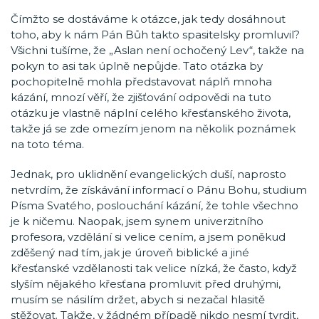
Čímžto se dostáváme k otázce, jak tedy dosáhnout
toho, aby k nám Pán Bůh takto spasitelsky promluvil?
Všichni tušíme, že „Aslan není ochočený Lev“, takže na
pokyn to asi tak úplně nepůjde. Tato otázka by
pochopitelně mohla představovat náplň mnoha
kázání, mnozí věří, že zjišťování odpovědi na tuto
otázku je vlastně náplní celého křesťanského života,
takže já se zde omezím jenom na několik poznámek
na toto téma.
Jednak, pro uklidnění evangelických duší, naprosto
netvrdím, že získávání informací o Pánu Bohu, studium
Písma Svatého, poslouchání kázání, že tohle všechno
je k ničemu. Naopak, jsem synem univerzitního
profesora, vzdělání si velice cením, a jsem poněkud
zděšený nad tím, jak je úroveň biblické a jiné
křesťanské vzdělanosti tak velice nízká, že často, když
slyším nějakého křesťana promluvit před druhými,
musím se násilím držet, abych si nezačal hlasitě
stěžovat. Takže, v žádném případě nikdo nesmí tvrdit,