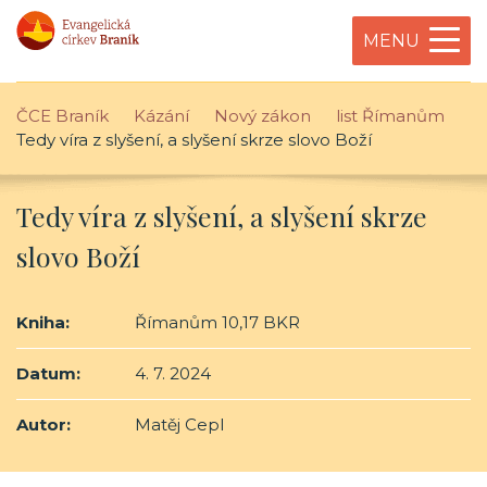
MENU
ČCE Braník
Kázání
Nový zákon
list Římanům
Tedy víra z slyšení, a slyšení skrze slovo Boží
Tedy víra z slyšení, a slyšení skrze
slovo Boží
Kniha:
Římanům 10,17 BKR
Datum:
4. 7. 2024
Autor:
Matěj Cepl