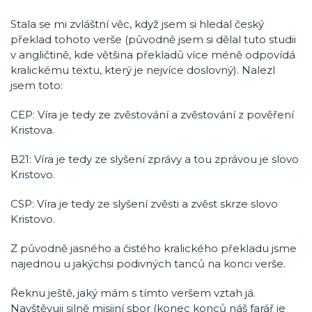
Stala se mi zvláštní věc, když jsem si hledal český
překlad tohoto verše (původně jsem si dělal tuto studii
v angličtině, kde většina překladů více méně odpovídá
kralickému textu, který je nejvíce doslovný). Nalezl
jsem toto:
CEP: Víra je tedy ze zvěstování a zvěstování z pověření
Kristova.
B21: Víra je tedy ze slyšení zprávy a tou zprávou je slovo
Kristovo.
CSP: Víra je tedy ze slyšení zvěsti a zvěst skrze slovo
Kristovo.
Z původně jasného a čistého kralického překladu jsme
najednou u jakýchsi podivných tanců na konci verše.
Řeknu ještě, jaký mám s tímto veršem vztah já.
Navštěvuji silně misijní sbor (konec konců náš farář je