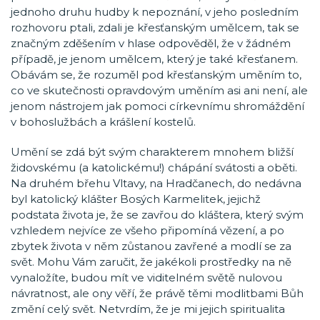
jednoho druhu hudby k nepoznání, v jeho posledním
rozhovoru ptali, zdali je křesťanským umělcem, tak se
značným zděšením v hlase odpověděl, že v žádném
případě, je jenom umělcem, který je také křesťanem.
Obávám se, že rozuměl pod křesťanským uměním to,
co ve skutečnosti opravdovým uměním asi ani není, ale
jenom nástrojem jak pomoci církevnímu shromáždění
v bohoslužbách a krášlení kostelů.
Umění se zdá být svým charakterem mnohem bližší
židovskému (a katolickému!) chápání svátosti a oběti.
Na druhém břehu Vltavy, na Hradčanech, do nedávna
byl katolický klášter Bosých Karmelitek, jejichž
podstata života je, že se zavřou do kláštera, který svým
vzhledem nejvíce ze všeho připomíná vězení, a po
zbytek života v něm zůstanou zavřené a modlí se za
svět. Mohu Vám zaručit, že jakékoli prostředky na ně
vynaložíte, budou mít ve viditelném světě nulovou
návratnost, ale ony věří, že právě těmi modlitbami Bůh
změní celý svět. Netvrdím, že je mi jejich spiritualita