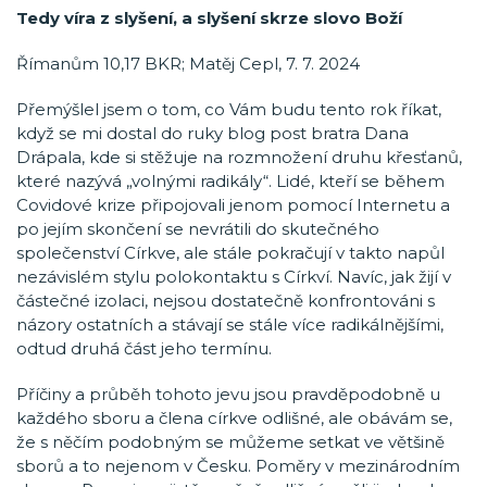
Tedy víra z slyšení, a slyšení skrze slovo Boží
Římanům 10,17 BKR; Matěj Cepl, 7. 7. 2024
Přemýšlel jsem o tom, co Vám budu tento rok říkat,
když se mi dostal do ruky blog post bratra Dana
Drápala, kde si stěžuje na rozmnožení druhu křesťanů,
které nazývá „volnými radikály“. Lidé, kteří se během
Covidové krize připojovali jenom pomocí Internetu a
po jejím skončení se nevrátili do skutečného
společenství Církve, ale stále pokračují v takto napůl
nezávislém stylu polokontaktu s Církví. Navíc, jak žijí v
částečné izolaci, nejsou dostatečně konfrontováni s
názory ostatních a stávají se stále více radikálnějšími,
odtud druhá část jeho termínu.
Příčiny a průběh tohoto jevu jsou pravděpodobně u
každého sboru a člena církve odlišné, ale obávám se,
že s něčím podobným se můžeme setkat ve většině
sborů a to nejenom v Česku. Poměry v mezinárodním