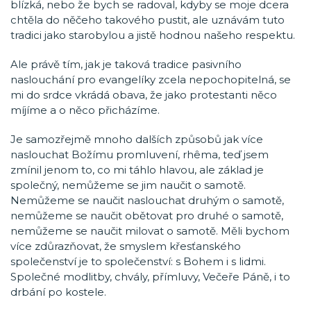
blízká, nebo že bych se radoval, kdyby se moje dcera
chtěla do něčeho takového pustit, ale uznávám tuto
tradici jako starobylou a jistě hodnou našeho respektu.
Ale právě tím, jak je taková tradice pasivního
naslouchání pro evangelíky zcela nepochopitelná, se
mi do srdce vkrádá obava, že jako protestanti něco
míjíme a o něco přicházíme.
Je samozřejmě mnoho dalších způsobů jak více
naslouchat Božímu promluvení, rhêma, teď jsem
zmínil jenom to, co mi táhlo hlavou, ale základ je
společný, nemůžeme se jim naučit o samotě.
Nemůžeme se naučit naslouchat druhým o samotě,
nemůžeme se naučit obětovat pro druhé o samotě,
nemůžeme se naučit milovat o samotě. Měli bychom
více zdůrazňovat, že smyslem křesťanského
společenství je to společenství: s Bohem i s lidmi.
Společné modlitby, chvály, přímluvy, Večeře Páně, i to
drbání po kostele.