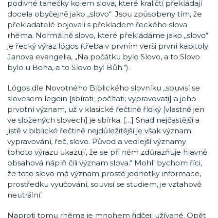
podivné tanečky kolem slova, které kraličtí překládají
docela obyčejně jako „slovo“. Jsou způsobeny tím, že
překladatelé bojovali s překladem řeckého slova
rhêma. Normálně slovo, které překládáme jako „slovo“
je řecký výraz lógos (třeba v prvním verši první kapitoly
Janova evangelia, „Na počátku bylo Slovo, a to Slovo
bylo u Boha, a to Slovo byl Bůh.“).
Lógos dle Novotného Biblického slovníku „souvisí se
slovesem legein [sbírati; počítati; vypravovati] a jeho
prvotní význam, už v klasické řečtině řídký [vlastně jen
ve složených slovech] je sbírka. […] Snad nejčastější a
jistě v biblické řečtině nejdůležitější je však význam:
vypravování, řeč, slovo. Původ a vedlejší významy
tohoto výrazu ukazují, že se při něm zdůrazňuje hlavně
obsahová náplň čili význam slova.“ Mohli bychom říci,
že toto slovo má význam prosté jednotky informace,
prostředku vyučování, souvisí se studiem, je vztahově
neutrální.
Naproti tomu rhêma je mnohem řidčeji užívané. Opět