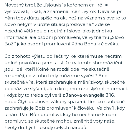
Novotný tvrdí, že „[s]ouvisí s kořenem er-, ré- =
vyslovovati, říkati, a znamená: rčení, výrok. Dává se při
něm tedy důraz spíše na akt než na význam slova: je to
slovo někým v určité situaci proslovené.“ Zde se
nejedná většinou o neutrální slovo jako jednotku
informace, ale osobní promluvení, ve významu „Slovo
Boží“ jako osobní promluvení Pána Boha k člověku.
Co z tohoto výletu do řečtiny, ke kterému se necítím
úplně povolán a jsem si jist, že i v tomto shromáždění
jsou lidé, kteří Koiné na rozdíl ode mě skutečně
rozumějí, co z toho tedy můžeme vyvést? Ano,
skutečná víra, která zachraňuje a mění životy, skutečně
pochází ze slyšení, ale nikoli jenom ze slyšení informací,
i když by to třeba byl verš z Janova evangelia 3.16,
nebo Čtyři duchovní zákony spasení. Tím, co skutečně
zachraňuje je Boží promluvení k člověku. Ve chvíli, kdy
k nám Pán Bůh promluví, kdy ho necháme k nám
promluvit, se skutečně mohou změnit životy naše,
životy druhých i osudy celých národů.