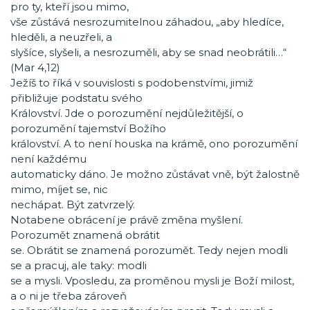
pro ty, kteří jsou mimo,
vše zůstává nesrozumitelnou záhadou, „aby hledíce,
hleděli, a neuzřeli, a
slyšíce, slyšeli, a nesrozuměli, aby se snad neobrátili…“
(Mar 4,12)
Ježíš to říká v souvislosti s podobenstvími, jimiž
přibližuje podstatu svého
Království. Jde o porozumění nejdůležitější, o
porozumění tajemství Božího
království. A to není houska na krámě, ono porozumění
není každému
automaticky dáno. Je možno zůstávat vně, být žalostně
mimo, míjet se, nic
nechápat. Být zatvrzelý.
Notabene obrácení je právě změna myšlení.
Porozumět znamená obrátit
se. Obrátit se znamená porozumět. Tedy nejen modli
se a pracuj, ale taky: modli
se a mysli. Vposledu, za proměnou mysli je Boží milost,
a o ni je třeba zároveň