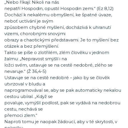
„Nebo říkají: Nikoli na nás
nepatří Hospodin, opustil Hospodin zemi.“ (Ez 8,12)
Dochází k nekalému obmyšlení, ke špatné úvaze,
neboť uctívání je svým
způsobem chybné myšlení, docházívá k uhranutí
vizemi, chorobnými snovými
obrazy a chaotickými představami. Je to myšlení bez
otázek a bez přemýšlení.
Takto se píše o zlotřilém, zlém člověku v jednom
žalmu: „Nepravost smýšlí i na
ložci svém, ustavuje se na cestě nedobré, zlého se
nevaruje.“ (Ž 36,4-5)
Ustavuje se na cestě nedobré – jako by se člověk
utvrzoval v bludu a
naprogramovával se, aby se pak automaticky nekalou
cestou ubíral. „Když se
povaluje, vymýšlí podlost, pak se vydává na nedobrou
cestu, nechává se
přemoci zlem.“
Naproti tomu je naopak žádoucí, aby v té skrytosti, v
pokojíku,