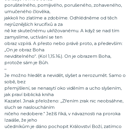
porušitelného, pomíjivého, porušeného, zohaveného,
umučeného člověka,
jakkoli ho zlatíme a zdobíme. Odhlédněme od těch
nejrůznějších krucifixů a za
ně ke skutečnému ukřižovanému. A když se nad tím
zamyslíme, uctívání se ten
obraz vzpírá. A přesto nebo právě proto, a především:
„On je obraz Boha
neviditelného“. (Kol 1,15.16.). On je obrazem Boha,
protože sám je Bůh.
–
Je možno hledět a nevidět, slyšet a nerozumět. Samo o
sobě, bez
přemýšlení, se nenasytí oko viděním a ucho slyšením,
jak praví biblická kniha
Kazatel. Jinak přeloženo: „Zřením zrak nic neobsáhne,
sluch se nasloucháním
ničeho nedobere.“ Ježíš říká, v návaznosti na proroka
Izaiáše, že jeho
učedníkům je dáno pochopit Království Boží, zatímco