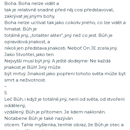
Boha. Boha nelze vidět a
tak je relativně snadné před něj cosi představovat,
zakrývat jej jinými bohy.
Boha nelze uctívat tak jako cokoliv jiného, co lze vidět a
hmatat. Bůh je
totálně jiný, „totaliter aliter“, jiný než co jest. Bůh je
opravdová jinakost, a
nikoli jen představa jinakosti. Neboť On JE zcela jiný.
Jako Stvořitel, jako ten
Nejvyšší musí být jiný. A ještě dodejme: Ne každá
jinakost je Bůh! Jiný může
být mrtvý. Jinakost jako popření tohoto světa může být
smrt a neživotnost.
–
5
Leč Bůh, i když je totálně jiný, není od světa, od stvoření
oddělený,
vzdálený. Bůh je přítomen. Je lidem nakloněn.
Notabene Bůh je také nazýván
otcem. Tahle myšlenka, tenhle obraz, že Bůh je otec a