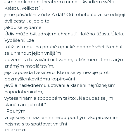
Jsme obklopeni theatrem mundi. Divadlem světa.
Krásou, velikostí…
jsme přiváděni v údiv. A dál? Od tohoto údivu se odvíjejí
dvě cesty… a jde o to,
jakou se vydáme:
Údiv může být zdrojem uhranutí. Holého úžasu. Úleku.
Vyděšení. Lze
totiž ustrnout na pouhé optické podobě věcí. Nechat
se uhranout jejich vnějším
zjevem – a to zavání uctíváním, fetišismem, tím starým
známým modlářstvím,
jejž zapovídá Desatero. Které se vymezuje proti
bezmyšlenkovitému kopírování
jevů a následnému uctívaní a klanění nejrůznějším
napodobeninám,
vytesaninám a spodobám takto: „Nebudeš se jim
klaněti ani jich ctíti“
. Pouhým
vnějškovým nazíráním nebo pouhým zkopírováním
nejsme s to spatřovat vnitřní
souvislosti.