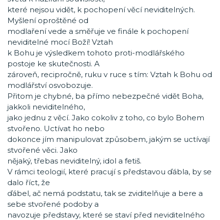
které nejsou vidět, k pochopení věcí neviditelných.
Myšlení oproštěné od
modlaření vede a směřuje ve finále k pochopení
neviditelné mocí Boží! Vztah
k Bohu je výsledkem tohoto proti-modlářského
postoje ke skutečnosti. A
zároveň, recipročně, ruku v ruce s tím: Vztah k Bohu od
modlářství osvobozuje.
Přitom je chybné, ba přímo nebezpečné vidět Boha,
jakkoli neviditelného,
jako jednu z věcí. Jako cokoliv z toho, co bylo Bohem
stvořeno. Uctívat ho nebo
dokonce jím manipulovat způsobem, jakým se uctívají
stvořené věci. Jako
nějaký, třebas neviditelný, idol a fetiš.
V rámci teologií, které pracují s představou ďábla, by se
dalo říct, že
ďábel, ač nemá podstatu, tak se zviditelňuje a bere a
sebe stvořené podoby a
navozuje představy, které se staví před neviditelného