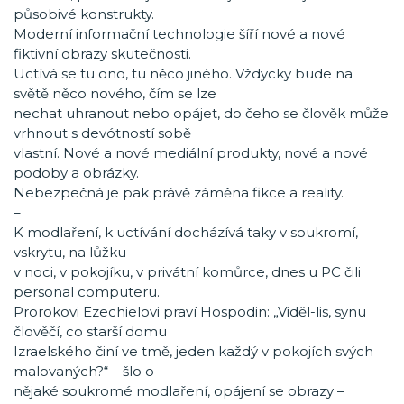
působivé konstrukty.
Moderní informační technologie šíří nové a nové
fiktivní obrazy skutečnosti.
Uctívá se tu ono, tu něco jiného. Vždycky bude na
světě něco nového, čím se lze
nechat uhranout nebo opájet, do čeho se člověk může
vrhnout s devótností sobě
vlastní. Nové a nové mediální produkty, nové a nové
podoby a obrázky.
Nebezpečná je pak právě záměna fikce a reality.
–
K modlaření, k uctívání docházívá taky v soukromí,
vskrytu, na lůžku
v noci, v pokojíku, v privátní komůrce, dnes u PC čili
personal computeru.
Prorokovi Ezechielovi praví Hospodin: „Viděl-lis, synu
člověčí, co starší domu
Izraelského činí ve tmě, jeden každý v pokojích svých
malovaných?“ – šlo o
nějaké soukromé modlaření, opájení se obrazy –