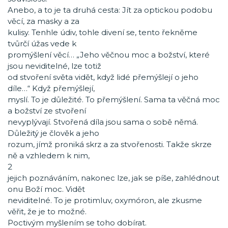
Anebo, a to je ta druhá cesta: Jít za optickou podobu
věcí, za masky a za
kulisy. Tenhle údiv, tohle divení se, tento řekněme
tvůrčí úžas vede k
promýšlení věcí… „Jeho věčnou moc a božství, které
jsou neviditelné, lze totiž
od stvoření světa vidět, když lidé přemýšlejí o jeho
díle…“ Když přemýšlejí,
myslí. To je důležité. To přemýšlení. Sama ta věčná moc
a božství ze stvoření
nevyplývají. Stvořená díla jsou sama o sobě němá.
Důležitý je člověk a jeho
rozum, jímž proniká skrz a za stvořenosti. Takže skrze
ně a vzhledem k nim,
2
jejich poznáváním, nakonec lze, jak se píše, zahlédnout
onu Boží moc. Vidět
neviditelné. To je protimluv, oxymóron, ale zkusme
věřit, že je to možné.
Poctivým myšlením se toho dobírat.