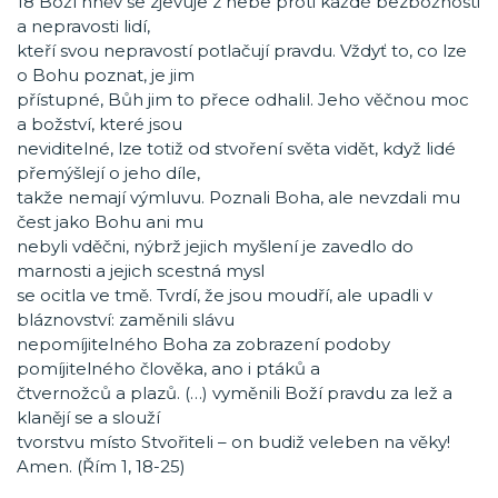
18 Boží hněv se zjevuje z nebe proti každé bezbožnosti
a nepravosti lidí,
kteří svou nepravostí potlačují pravdu. Vždyť to, co lze
o Bohu poznat, je jim
přístupné, Bůh jim to přece odhalil. Jeho věčnou moc
a božství, které jsou
neviditelné, lze totiž od stvoření světa vidět, když lidé
přemýšlejí o jeho díle,
takže nemají výmluvu. Poznali Boha, ale nevzdali mu
čest jako Bohu ani mu
nebyli vděčni, nýbrž jejich myšlení je zavedlo do
marnosti a jejich scestná mysl
se ocitla ve tmě. Tvrdí, že jsou moudří, ale upadli v
bláznovství: zaměnili slávu
nepomíjitelného Boha za zobrazení podoby
pomíjitelného člověka, ano i ptáků a
čtvernožců a plazů. (…) vyměnili Boží pravdu za lež a
klanějí se a slouží
tvorstvu místo Stvořiteli – on budiž veleben na věky!
Amen. (Řím 1, 18-25)