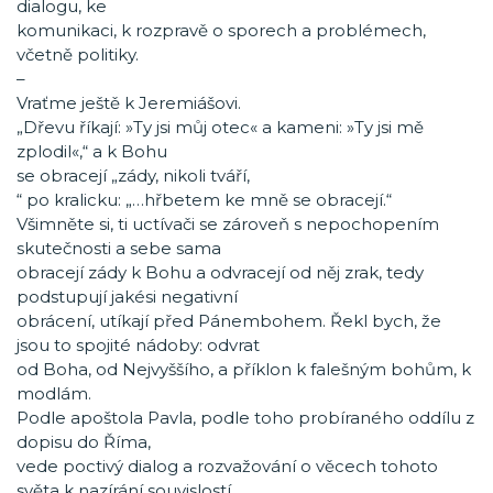
dialogu, ke
komunikaci, k rozpravě o sporech a problémech,
včetně politiky.
–
Vraťme ještě k Jeremiášovi.
„Dřevu říkají: »Ty jsi můj otec« a kameni: »Ty jsi mě
zplodil«,“ a k Bohu
se obracejí „zády, nikoli tváří,
“ po kralicku: „…hřbetem ke mně se obracejí.“
Všimněte si, ti uctívači se zároveň s nepochopením
skutečnosti a sebe sama
obracejí zády k Bohu a odvracejí od něj zrak, tedy
podstupují jakési negativní
obrácení, utíkají před Pánembohem. Řekl bych, že
jsou to spojité nádoby: odvrat
od Boha, od Nejvyššího, a příklon k falešným bohům, k
modlám.
Podle apoštola Pavla, podle toho probíraného oddílu z
dopisu do Říma,
vede poctivý dialog a rozvažování o věcech tohoto
světa k nazírání souvislostí,