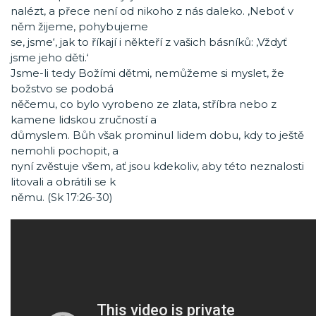
nalézt, a přece není od nikoho z nás daleko. ‚Neboť v
něm žijeme, pohybujeme
se, jsme‘, jak to říkají i někteří z vašich básníků: ‚Vždyť
jsme jeho děti.‘
Jsme-li tedy Božími dětmi, nemůžeme si myslet, že
božstvo se podobá
něčemu, co bylo vyrobeno ze zlata, stříbra nebo z
kamene lidskou zručností a
důmyslem. Bůh však prominul lidem dobu, kdy to ještě
nemohli pochopit, a
nyní zvěstuje všem, ať jsou kdekoliv, aby této neznalosti
litovali a obrátili se k
němu. (Sk 17:26-30)