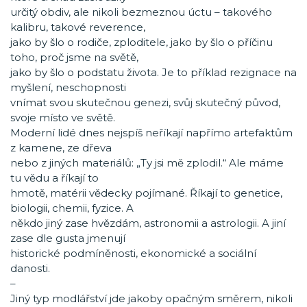
určitý obdiv, ale nikoli bezmeznou úctu – takového
kalibru, takové reverence,
jako by šlo o rodiče, zploditele, jako by šlo o příčinu
toho, proč jsme na světě,
jako by šlo o podstatu života. Je to příklad rezignace na
myšlení, neschopnosti
vnímat svou skutečnou genezi, svůj skutečný původ,
svoje místo ve světě.
Moderní lidé dnes nejspíš neříkají napřímo artefaktům
z kamene, ze dřeva
nebo z jiných materiálů: „Ty jsi mě zplodil.“ Ale máme
tu vědu a říkají to
hmotě, matérii vědecky pojímané. Říkají to genetice,
biologii, chemii, fyzice. A
někdo jiný zase hvězdám, astronomii a astrologii. A jiní
zase dle gusta jmenují
historické podmíněnosti, ekonomické a sociální
danosti.
–
Jiný typ modlářství jde jakoby opačným směrem, nikoli