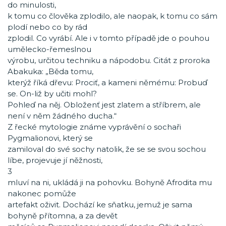
do minulosti,
k tomu co člověka zplodilo, ale naopak, k tomu co sám
plodí nebo co by rád
zplodil. Co vyrábí. Ale i v tomto případě jde o pouhou
umělecko-řemeslnou
výrobu, určitou techniku a nápodobu. Citát z proroka
Abakuka: „Běda tomu,
kterýž říká dřevu: Prociť, a kameni němému: Probuď
se. On-liž by učiti mohl?
Pohleď na něj. Obloženť jest zlatem a stříbrem, ale
není v něm žádného ducha.“
Z řecké mytologie známe vyprávění o sochaři
Pygmalionovi, který se
zamiloval do své sochy natolik, že se se svou sochou
líbe, projevuje jí něžnosti,
3
mluví na ni, ukládá ji na pohovku. Bohyně Afrodita mu
nakonec pomůže
artefakt oživit. Dochází ke sňatku, jemuž je sama
bohyně přítomna, a za devět