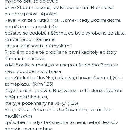
my jeho děti, se objevuje
už ve Starém zákoně, a v Kristu se nám Bůh stává
otcem v plnosti. Apoštol
Pavel v knize Skutků říká: „Jsme-li tedy Božími dětmi,
nemůžeme si myslet, že
božstvo se podobá něčemu, co bylo vyrobeno ze zlata,
stříbra nebo z kamene
lidskou zručností a důmyslem.“
Problém podle té probírané první kapitoly epištoly
Římanům nastává,
když člověk zamění „slávu neporušitelného Boha za
slávu podobenství obraza
porušitelného člověka, i ptactva, i hovad čtvernohých, i
zeměplazů.“ (Řím 1,23)
Když zamění: „pravdu Boží za lež, a ctí i slouží stvoření
raději nežli Stvořiteli,
který je požehnaný na věky.“ (1,25)
Ano, i Krista, třeba toho Ukřižovaného, lze uctívat
modlářským
způsobem, i když tak snadné to není, neboť Ježíšův
obraz je rovnou obraz