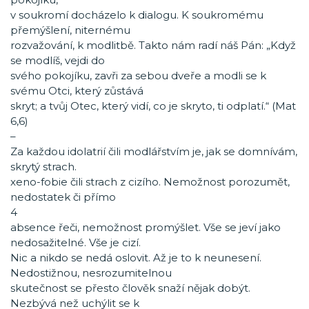
v soukromí docházelo k dialogu. K soukromému
přemýšlení, niternému
rozvažování, k modlitbě. Takto nám radí náš Pán: „Když
se modlíš, vejdi do
svého pokojíku, zavři za sebou dveře a modli se k
svému Otci, který zůstává
skryt; a tvůj Otec, který vidí, co je skryto, ti odplatí.“ (Mat
6,6)
–
Za každou idolatrií čili modlářstvím je, jak se domnívám,
skrytý strach.
xeno-fobie čili strach z cizího. Nemožnost porozumět,
nedostatek či přímo
4
absence řeči, nemožnost promýšlet. Vše se jeví jako
nedosažitelné. Vše je cizí.
Nic a nikdo se nedá oslovit. Až je to k neunesení.
Nedostižnou, nesrozumitelnou
skutečnost se přesto člověk snaží nějak dobýt.
Nezbývá než uchýlit se k