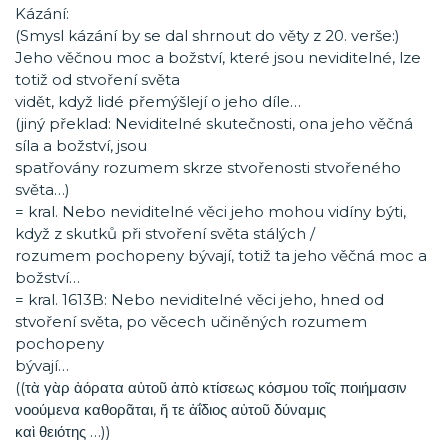
Kázání:
(Smysl kázání by se dal shrnout do věty z 20. verše:)
Jeho věčnou moc a božství, které jsou neviditelné, lze
totiž od stvoření světa
vidět, když lidé přemýšlejí o jeho díle…
(jiný překlad: Neviditelné skutečnosti, ona jeho věčná
síla a božství, jsou
spatřovány rozumem skrze stvořenosti stvořeného
světa…)
= kral. Nebo neviditelné věci jeho mohou vidíny býti,
když z skutků při stvoření světa stálých /
rozumem pochopeny bývají, totiž ta jeho věčná moc a
božství…
= kral. 1613B: Nebo neviditelné věci jeho, hned od
stvoření světa, po věcech učiněných rozumem
pochopeny
bývají…
((τὰ γὰρ ἀόρατα αὐτοῦ ἀπὸ κτίσεως κόσμου τοῖς ποιήμασιν
νοούμενα καθορᾶται, ἥ τε ἀΐδιος αὐτοῦ δύναμις
καὶ θειότης …))