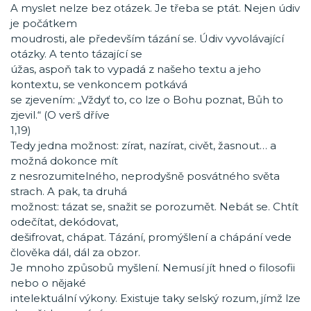
A myslet nelze bez otázek. Je třeba se ptát. Nejen údiv
je počátkem
moudrosti, ale především tázání se. Údiv vyvolávající
otázky. A tento tázající se
úžas, aspoň tak to vypadá z našeho textu a jeho
kontextu, se venkoncem potkává
se zjevením: „Vždyť to, co lze o Bohu poznat, Bůh to
zjevil.“ (O verš dříve
1,19)
Tedy jedna možnost: zírat, nazírat, civět, žasnout… a
možná dokonce mít
z nesrozumitelného, neprodyšně posvátného světa
strach. A pak, ta druhá
možnost: tázat se, snažit se porozumět. Nebát se. Chtít
odečítat, dekódovat,
dešifrovat, chápat. Tázání, promýšlení a chápání vede
člověka dál, dál za obzor.
Je mnoho způsobů myšlení. Nemusí jít hned o filosofii
nebo o nějaké
intelektuální výkony. Existuje taky selský rozum, jímž lze