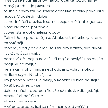
měsíců se Pygmalionovi narodí dcerka. Oživit němý,
mrtvý produkt je prastará
touha alchymistů. Současná genetika se taky pokouší o
leccos. V poslední době
se hodně řeší otázka, k čemu spěje umělá inteligence.
Naše civilizace používá a
vytváří stále dokonalejší roboty.
Žalm 115. se podobně jako Abakuk staví kriticky k těm,
co vyrábějí
modly: „Modly pak jejich jsou stříbro a zlato, dílo rukou
lidských. Ústa mají, a
nemluví, oči mají, a nevidí. Uši mají, a neslyší, nos mají, a
nečijí. Ruce mají, a
nemakají, nohy mají, a nechodí, aniž volati mohou
hrdlem svým. Nechať jsou
jim podobni, kteříž je dělají, a kdožkoli v nich doufají.“
(4-8) Leč dnes by se
dalo o našich robotech říct, že už mluví, vidí, slyší, čijí,
hmatají, chodí. O to je
situace náročnější.
A vůbec, předestírají se nám nejroztodivnější a