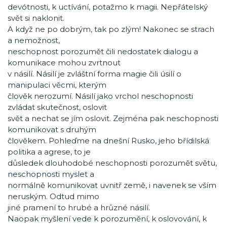
devótnosti, k uctívání, potažmo k magii. Nepřátelský
svět si naklonit.
A když ne po dobrým, tak po zlým! Nakonec se strach
a nemožnost,
neschopnost porozumět čili nedostatek dialogu a
komunikace mohou zvrtnout
v násilí. Násilí je zvláštní forma magie čili úsilí o
manipulaci věcmi, kterým
člověk nerozumí. Násilí jako vrchol neschopnosti
zvládat skutečnost, oslovit
svět a nechat se jím oslovit. Zejména pak neschopnosti
komunikovat s druhým
člověkem. Pohleďme na dnešní Rusko, jeho břídilská
politika a agrese, to je
důsledek dlouhodobé neschopnosti porozumět světu,
neschopnosti myslet a
normálně komunikovat uvnitř země, i navenek se vším
neruským. Odtud mimo
jiné pramení to hrubé a hrůzné násilí.
Naopak myšlení vede k porozumění, k oslovování, k