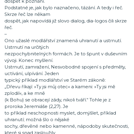
dospět k poznání.
Podstatné je, jak bylo naznačeno, tázání. A tedy i řeč.
Skrze řeč lze někam
dospět, jak napovídá již slovo dialog, dia-logos čili skrze
řeč.
–
Ono užaslé modlářství znamená uhranutí a ustrnutí.
Ustrnutí na určitých
nezpochybnitelných formách. Je to špunt v duševním
vývoji. Konec myšlení.
Ustrnutí, zamražení, Nesvobodné spojení s předměty,
uctívání, ulpívání. Jeden
typický příklad modlářství ve Starém zákoně:
„Dřevu říkají: »Ty jsi můj otec« a kameni: »Ty jsi mě
zplodil«, a ke mně
(k Bohu) se obracejí zády, nikoli tváří.“ Tohle je z
proroka Jeremiáše (2,27). Je
to příklad neschopnosti myslet, domýšlet, příklad
uhranutí; možná šlo o nějaké
sochy, dřevěné nebo kamenné, nápodoby skutečnosti,
které si snad zasloužily