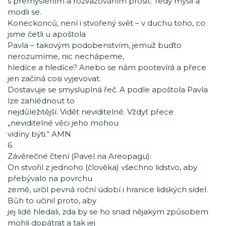
s přemýšlením a rozvažováním prosit. Tedy mysli a
modli se.
Koneckonců, není i stvořený svět – v duchu toho, co
jsme četli u apoštola
Pavla – takovým podobenstvím, jemuž buďto
nerozumíme, nic nechápeme,
hledíce a hledíce? Anebo se nám pootevírá a přece
jen začíná cosi vyjevovat.
Dostavuje se smysluplná řeč. A podle apoštola Pavla
lze zahlédnout to
nejdůležitější. Vidět neviditelné. Vždyť přece
„neviditelné věci jeho mohou
vidíny býti.“ AMN
6
Závěrečné čtení (Pavel na Areopagu):
On stvořil z jednoho (člověka) všechno lidstvo, aby
přebývalo na povrchu
země, určil pevná roční údobí i hranice lidských sídel.
Bůh to učinil proto, aby
jej lidé hledali, zda by se ho snad nějakým způsobem
mohli dopátrat a tak jej