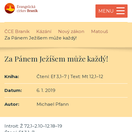
MENU
ČCE Braník
Kázání
Nový zákon
Matouš
Za Pánem Ježíšem může každý!
Za Pánem Ježíšem může každý!
Kniha:
Čtení: Ef 3,1–7 | Text: Mt 12,1–12
Datum:
6. 1. 2019
Autor:
Michael Pfann
Introit: Ž 72,1–2.10–12.18–19