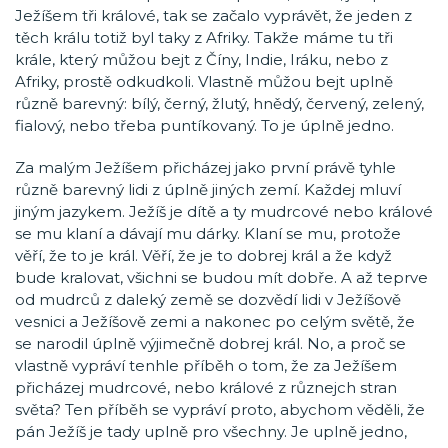
Ježíšem tři králové, tak se začalo vyprávět, že jeden z
těch králu totiž byl taky z Afriky. Takže máme tu tři
krále, který můžou bejt z Číny, Indie, Iráku, nebo z
Afriky, prostě odkudkoli. Vlastně můžou bejt uplně
různě barevný: bílý, černý, žlutý, hnědý, červený, zelený,
fialový, nebo třeba puntíkovaný. To je úplně jedno.
Za malým Ježíšem přicházej jako první právě tyhle
různě barevný lidi z úplně jiných zemí. Každej mluví
jiným jazykem. Ježíš je dítě a ty mudrcové nebo králové
se mu klaní a dávají mu dárky. Klaní se mu, protože
věří, že to je král. Věří, že je to dobrej král a že když
bude kralovat, všichni se budou mít dobře. A až teprve
od mudrců z daleký země se dozvědí lidi v Ježíšově
vesnici a Ježíšově zemi a nakonec po celým světě, že
se narodil úplně výjimečně dobrej král. No, a proč se
vlastně vypráví tenhle příběh o tom, že za Ježíšem
přicházej mudrcové, nebo králové z různejch stran
světa? Ten příběh se vypráví proto, abychom věděli, že
pán Ježíš je tady uplně pro všechny. Je uplně jedno,