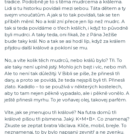
tradice. Podobně je to s těma mudrcema a králema.
Lidi si tu historku povídali mezi sebou. Táta dětem a ty
svejm vnoučatům. A jak si to tak povídali, tak se ten
příběh měnil. No a král zní přece jen líp než mudrc. A
tak si teda povídáme o třech králích, i když to původně
byli mudrci. A taky teda, oni řikali, že z Pána Ježíše
bude taky král. No a tak se asi hodí líp, když za králem
přijdou další králové a pokloní se mu.
No, a víte kolik těch mudrců, nebo králů bylo? Tři. To
ale taky není uplně jistý. Mohlo jich bejt i víc, nebo míň.
Ale to není tak důležitý. V Bibli se píše, že přinesli tři
dary, a proto se povídá, že teda nejspíš byli tři. Přinesli
zlato. Kadidlo – to se používá v některých kostelech,
aby to tam nejen pěkně vypadalo, ale i pěkně vonělo. A
ještě přinesli myrhu. To je voňavej olej, takovej parfém.
Víte, jak se jmenujou tři králové? Na futra domů tři
králové píšou tři písmena. Jaký. K+M+B+. Co znamenaj?
Zkuste se zeptat bratra Václava. Klíče, mobil, brejle. To
neznamenaj, to by bylo napsaný zevnitř a ne zvenku.