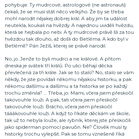
pohybuje. Ty mudrcové, astrologové (ne astronauti)
čekali, že se musí stát něco velkýho. Že by se třeba
mohl narodit nějakej dobrej král. A aby jim ta událost
neutekla, koukali na hvězdy. A najednou uviděli hvězdu,
která se hejbala po nebi. A ty mudrcové právě šli za tou
hvězdou tak dlouho, až došli do Betléma. A kdo byl v
Betlémě? Pán Ježíš, kterej se právě narodil.
No, jo. Jenže to byli mudrci a ne králové. A přitom
dneska je svátek tří králů. Po ulici běhají děcka
převlečená za tři krále. Jak se to stalo? No, stalo se vám
někdy, že jste povídali někomu nějakou historku, a pak
někomu dalšímu a dalšímu a ta historka se po každý
trochu změnila? … Třeba, jo: Mami, včera jsem přeskočil
takovouhle louži. A pak, tati včera jsem přeskočil
takovouhle louži. Brácho, včera jsem přeskočil
tááákovouhle louži. A když to říkáte děckám ve škole,
tak už to nebyla louže, ale rybník, kterej jste přeskočili
jako spiderman pomocí pavučin. Ne? Člověk musí ty
historky trochu vylepšit. Pak se tomu vznešeně říká