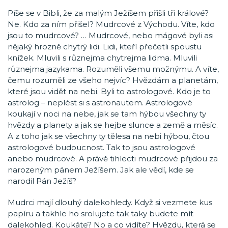
Píše se v Bibli, že za malým Ježíšem přišli tři králové?
Ne. Kdo za ním přišel? Mudrcové z Východu. Víte, kdo
jsou to mudrcové? … Mudrcové, nebo mágové byli asi
nějaký hrozně chytrý lidi. Lidi, kteří přečetli spoustu
knížek. Mluvili s různejma chytrejma lidma. Mluvili
různejma jazykama. Rozuměli všemu možnýmu. A víte,
čemu rozuměli ze všeho nejvíc? Hvězdám a planetám,
které jsou vidět na nebi. Byli to astrologové. Kdo je to
astrolog – neplést si s astronautem. Astrologové
koukají v noci na nebe, jak se tam hýbou všechny ty
hvězdy a planety a jak se hejbe slunce a země a měsíc.
A z toho jak se všechny ty tělesa na nebi hýbou, čtou
astrologové budoucnost. Tak to jsou astrologové
anebo mudrcové. A právě tihlecti mudrcové přijdou za
narozeným pánem Ježíšem. Jak ale vědí, kde se
narodil Pán Ježíš?
Mudrci mají dlouhý dalekohledy. Když si vezmete kus
papíru a takhle ho srolujete tak taky budete mít
dalekohled. Koukáte? No a co vidíte? Hvězdu, která se