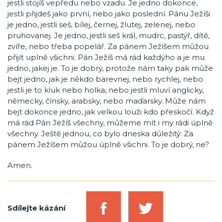
jestli stojíš vepředu nebo vzadu. Je jedno dokonce,
jestli přijdeš jako první, nebo jako poslední. Pánu Ježíši
je jedno, jestli seš, bílej, černej, žlutej, zelenej, nebo
pruhovanej. Je jedno, jestli seš král, mudrc, pastýř, dítě,
zvíře, nebo třeba popelář. Za pánem Ježíšem můžou
přijít uplně všichni. Pán Ježíš má rád každýho a je mu
jedno, jakej je. To je dobrý, protože nám taky pak může
bejt jedno, jak je někdo barevnej, nebo rychlej, nebo
jestli je to kluk nebo holka, nebo jestli mluví anglicky,
německy, čínsky, arabsky, nebo maďarsky. Může nám
bejt dokonce jedno, jak velkou louži kdo přeskočí. Když
má rád Pán Ježíš všechny, můžeme mít i my rádi úplně
všechny. Ještě jednou, co bylo dneska důležitý: Za
pánem Ježíšem můžou úplně všichni. To je dobrý, ne?
Amen.
Sdílejte kázání