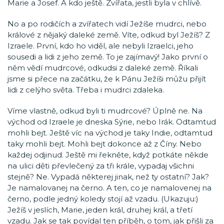
Marie a Josef. A kdo ještě. Zvířata, jestli byla v chlívě.
No a po rodičích a zvířatech vidí Ježíše mudrci, nebo
králové z nějaký daleké země. Víte, odkud byl Ježíš? Z
Izraele. První, kdo ho viděl, ale nebyli Izraelci, jeho
sousedi a lidi z jeho země. To je zajímavý! Jako první o
něm vědí mudrcové, odkudsi z daleké země. Říkali
jsme si přece na začátku, že k Pánu Ježíši můžu přijít
lidi z celýho světa. Třeba i mudrci zdaleka.
Víme vlastně, odkud byli ti mudrcové? Úplně ne. Na
východ od Izraele je dneska Sýrie, nebo Irák. Odtamtud
mohli bejt. Ještě víc na východ je taky Indie, odtamtud
taky mohli bejt. Mohli bejt dokonce až z Číny. Nebo
každej odjinud. Ještě mi řekněte, když potkáte někde
na ulici děti převlečený za tři krále, vypadaj všichni
stejně? Ne. Vypadá některej jinak, než ty ostatní? Jak?
Je namalovanej na černo. A ten, co je namalovenej na
černo, podle jedný koledy stojí až vzadu. (Ukazuju:)
Ježíš v jeslích, Marie, jeden král, druhej král, a třetí
vzadu. Jak se tak povídal ten příběh, o tom, jak přišli za