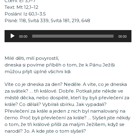
Čtení: Ef 3,1–7
Text: Mt 12,1–12
Poslání: Iz 60,1–3.5
Písně: 118, Svítá 339, Svítá 181, 219, 648
Audio
00:00
00:00
přehrávač
Milé děti, milí povyrostlí,
dneska si povíme příběh o tom, že k Pánu Ježíši
můžou přijít úplně všichni lidi.
Víte co je dneska za den? Neděle. A víte, co je dneska
za svátek? … tři králové. Dobře. Potkali jste někde ve
městě děcka, nebo dospělé, kteří by byli převlečení za
krále? Co dělali? Vybírali sbírku. Jak vypadali?
Převlečení za krále a jeden z nich byl namalovaný na
černo. Proč byli převlečení za krále? … Slyšeli jste někdy
o tom, že tři králové přišli za malým Ježíšem, když se
narodil? Jo. A kde jste o tom slyšeli?