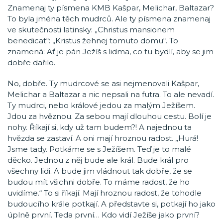
Znamenaj ty písmena KMB Kašpar, Melichar, Baltazar?
To byla jména těch mudrců. Ale ty písmena znamenaj
ve skutečnosti latinsky: „Christus mansionem
benedicat“: „Kristus žehnej tomuto domu“. To
znamená: Ať je pán Ježíš s lidma, co tu bydlí, aby se jim
dobře dařilo.
No, dobře. Ty mudrcové se asi nejmenovali Kašpar,
Melichar a Baltazar a nic nepsali na futra. To ale nevadí.
Ty mudrci, nebo králové jedou za malým Ježíšem.
Jdou za hvěznou. Za sebou mají dlouhou cestu. Bolí je
nohy. Říkají si, kdy už tam budem?! A najednou ta
hvězda se zastaví. A oni mají hroznou radost. „Hurá!
Jsme tady. Potkáme se s Ježíšem. Teď je to malé
děcko. Jednou z něj bude ale král. Bude král pro
všechny lidi. A bude jim vládnout tak dobře, že se
budou mít všichni dobře. To máme radost, že ho
uvidíme.“ To si říkají. Mají hroznou radost, že tohodle
budoucího krále potkají. A představte si, potkají ho jako
úplně první. Teda první… Kdo vidí Ježíše jako první?