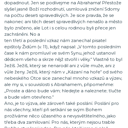
dopadnout. Jen se podívejme na Abrahama! Přestože
slyšel jasné Boží rozhodnutí, usmlouvá zničení Sdomy
na počtu deseti spravedlivých. Je sice pravda, že se
nakonec ani těch deset spravedlivých nenašlo a město
bylo zničeno, ale Lot i s celou rodinou byli přece jen
zachráněni. No a
ten třetí a poslední vzkaz nám zanechal pisatel
epištoly Židům (v. 11), když napsal: „V tomto posledním
čase k nám promluvil ve svém Synu, jehož ustanovil
dědicem všeho a skrze nějž stvořil i věky.“ Vlastně to byl
Ježíš. Ježíš, který se nenarodil ani z vůle muže, ani z
vůle ženy. Ježíš, který nám v „Kázaní na hoře“ od svého
nebeského Otce sice zanechal mnoho vzkazů a výzev,
ale my si, v souvislosti s Abrahamem, připomeňme:
„Proste a dáno bude vám; hledejte a naleznete; tlučte
a bude vám otevřeno.“
Ano, je to výzva, ale zároveň také poslání. Poslání pro
nás všechny, kteří při setkání se svým Bohem
prožíváme něco úžasného a nevysvětlitelného, jako
třeba dva zamilovaní. Pro nás, kterým nejsou trable