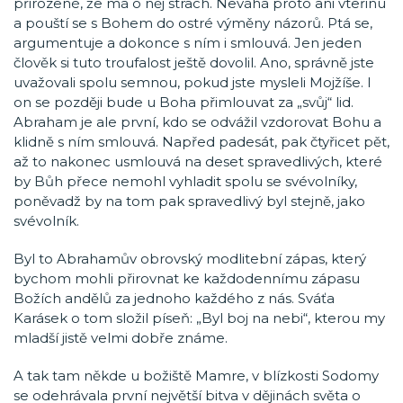
přirozené, že má o něj strach. Neváhá proto ani vteřinu
a pouští se s Bohem do ostré výměny názorů. Ptá se,
argumentuje a dokonce s ním i smlouvá. Jen jeden
člověk si tuto troufalost ještě dovolil. Ano, správně jste
uvažovali spolu semnou, pokud jste mysleli Mojžíše. I
on se později bude u Boha přimlouvat za „svůj“ lid.
Abraham je ale první, kdo se odvážil vzdorovat Bohu a
klidně s ním smlouvá. Napřed padesát, pak čtyřicet pět,
až to nakonec usmlouvá na deset spravedlivých, které
by Bůh přece nemohl vyhladit spolu se svévolníky,
poněvadž by na tom pak spravedlivý byl stejně, jako
svévolník.
Byl to Abrahamův obrovský modlitební zápas, který
bychom mohli přirovnat ke každodennímu zápasu
Božích andělů za jednoho každého z nás. Sváťa
Karásek o tom složil píseň: „Byl boj na nebi“, kterou my
mladší jistě velmi dobře známe.
A tak tam někde u božiště Mamre, v blízkosti Sodomy
se odehrávala první největší bitva v dějinách světa o