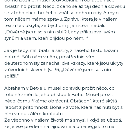
zvláštního prožít! Něco, z čeho se až tají dech a člověku
se z toho chce brečet a smát se dohromady. A my o
tom něčem máme zprávu. Zprávu, která je v našem
textu tak ukrytá, že bychom jí jen stěží hledali.
„Důvěrně jsem se s ním sblížil, aby přikazoval svým
synům a všem, kteří přijdou po něm…“
Jak je tedy, milí bratří a sestry, z našeho textu kázání
patrné, Bůh nám v něm, prostřednictvím
deuteronomisty zanechal dva vzkazy, které jsou ukryty
v úvodních slovech (v. 19); „Důvěrně jsem se s ním
sblížil.“
Abraham v Bet-elu musel opravdu prožít něco, co
totálně změnilo jeho přístup k Bohu. Musel prožít
něco, čemu říkáme obrácení. Obrácení, které skýtá
radost z přítomnosti Boha v životě, která nás nutí být s
ním v neustálém kontaktu.
Že všechno v našem životě má smysl, i když se už zdá,
že je vše předem na lajnované a určené, jak to má