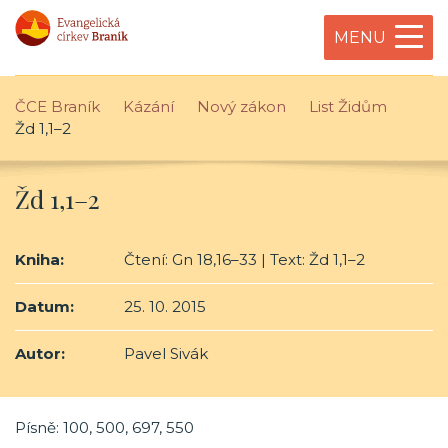
MENU
ČCE Braník
Kázání
Nový zákon
List Židům
Žd 1,1–2
Žd 1,1–2
Kniha:
Čtení: Gn 18,16–33 | Text: Žd 1,1–2
Datum:
25. 10. 2015
Autor:
Pavel Sivák
Písně: 100, 500, 697, 550