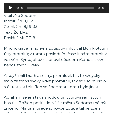
Audio
00:00
00:00
přehrávač
V bitvě o Sodomu
Introit: Žd 11,1–2
Čtení: Gn 18,16–33
Text: Žd 1,1–2
Poslání: Mt 7,7–8
Mnohokrát a mnohými způsoby mluvíval Bůh k otcům
ústy proroků; v tomto posledním čase k nám promluvil
ve svém Synu, jehož ustanovil dědicem všeho a skrze
něhož stvořil i věky.
A když, milí bratři a sestry, promluvil, tak to vždycky
stálo za to! Vždycky, když promluvil, tak se vše muselo
stát tak, jak řekl. Jen se Sodomou tomu bylo jinak.
Abraham se jen tak náhodou při vyprovázení svých
hostů – Božích poslů, dozví, že město Sodoma má být
zničeno. Má tam přece synovce Lota, a tak je zcela