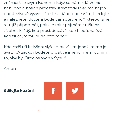
známost se svým Bohem, i když se nám zdá, že nic
není podle našich představ. Když tedy uvěříme nejen
oné Ježíšově výzvě: „Proste a dáno bude vám; hledejte
a naleznete; tlučte a bude vám otevřeno.“, kterou jsme
si tu již připomněli, pak ale také příjměme ujištění:
„Neboť každý, kdo prosí, dostává; kdo hledá, nalézá a
kdo tluče, tomu bude otevřeno.“
Kdo máš uši k slyšení slyš, co praví ten, jehož jméno je
Svatý: „A začkoli budete prosit ve jménu mém, učiním
to, aby byl Otec oslaven v Synu.“
Amen.
Sdílejte kázání