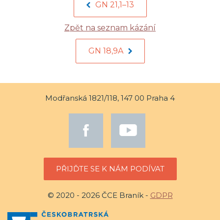
GN 21,1–13
Zpět na seznam kázání
GN 18,9A
Modřanská 1821/118, 147 00 Praha 4
PŘIJĎTE SE K NÁM PODÍVAT
© 2020 - 2026 ČCE Braník -
GDPR