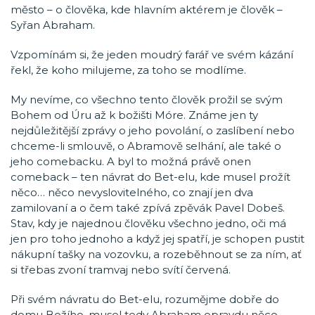
město – o člověka, kde hlavním aktérem je člověk –
Syřan Abraham.
Vzpomínám si, že jeden moudrý farář ve svém kázání
řekl, že koho milujeme, za toho se modlíme.
My nevíme, co všechno tento člověk prožil se svým
Bohem od Úru až k božišti Móre. Známe jen ty
nejdůležitější zprávy o jeho povolání, o zaslíbení nebo
chceme-li smlouvě, o Abramově selhání, ale také o
jeho comebacku. A byl to možná právě onen
comeback – ten návrat do Bet-elu, kde musel prožít
něco… něco nevyslovitelného, co znají jen dva
zamilovaní a o čem také zpívá zpěvák Pavel Dobeš.
Stav, kdy je najednou člověku všechno jedno, oči má
jen pro toho jednoho a když jej spatří, je schopen pustit
nákupní tašky na vozovku, a rozeběhnout se za ním, ať
si třebas zvoní tramvaj nebo svítí červená.
Při svém návratu do Bet-elu, rozumějme dobře do
domu Božího, musel tedy Abraham opravdu něco