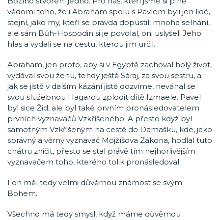
Božího stvoření jedno. Pro nás, kteří jsme si plně
vědomi toho, že i Abraham spolu s Pavlem byli jen lidé,
stejní, jako my, kteří se pravda dopustili mnoha selhání,
ale sám Bůh-Hospodin si je povolal, oni uslyšeli Jeho
hlas a vydali se na cestu, kterou jim určil.
Abraham, jen proto, aby si v Egyptě zachoval holý život,
vydával svou ženu, tehdy ještě Sáraj, za svou sestru, a
jak se jistě v dalším kázání jistě dozvíme, neváhal se
svou služebnou Hagarou zplodit dítě Izmaele. Pavel
byl sice Žid, ale byl také prvním pronásledovatelem
prvních vyznavačů Vzkříšeného. A přesto když byl
samotným Vzkříšeným na cestě do Damašku, kde, jako
správný a věrný vyznavač Mojžíšova Zákona, hodlal tuto
chátru zničit, přesto se stal právě tím nejhorlivějším
vyznavačem toho, kterého tolik pronásledoval.
I on měl tedy velmi důvěrnou známost se svým
Bohem.
Všechno má tedy smysl, když máme důvěrnou