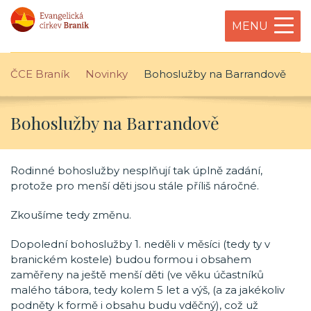
MENU
ČCE Braník
Novinky
Bohoslužby na Barrandově
Bohoslužby na Barrandově
Rodinné bohoslužby nesplňují tak úplně zadání,
protože pro menší děti jsou stále příliš náročné.
Zkoušíme tedy změnu.
Dopolední bohoslužby 1. neděli v měsíci (tedy ty v
branickém kostele) budou formou i obsahem
zaměřeny na ještě menší děti (ve věku účastníků
malého tábora, tedy kolem 5 let a výš, (a za jakékoliv
podněty k formě i obsahu budu vděčný), což už