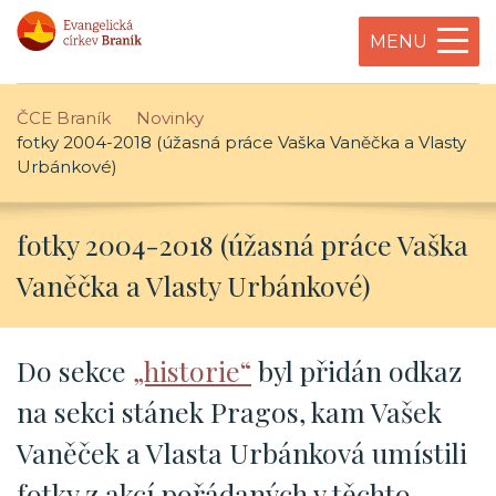
MENU
ČCE Braník
Novinky
fotky 2004-2018 (úžasná práce Vaška Vaněčka a Vlasty
Urbánkové)
fotky 2004-2018 (úžasná práce Vaška
Vaněčka a Vlasty Urbánkové)
Do sekce
„historie“
byl přidán odkaz
na sekci stánek Pragos, kam Vašek
Vaněček a Vlasta Urbánková umístili
fotky z akcí pořádaných v těchto