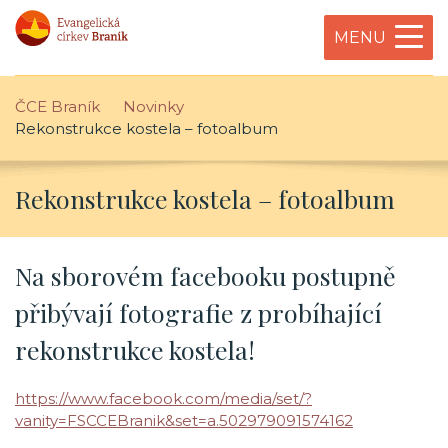
MENU
ČCE Braník
Novinky
Rekonstrukce kostela – fotoalbum
Rekonstrukce kostela – fotoalbum
Na sborovém facebooku postupně
přibývají fotografie z probíhající
rekonstrukce kostela!
https://www.facebook.com/media/set/?
vanity=FSCCEBranik&set=a.502979091574162