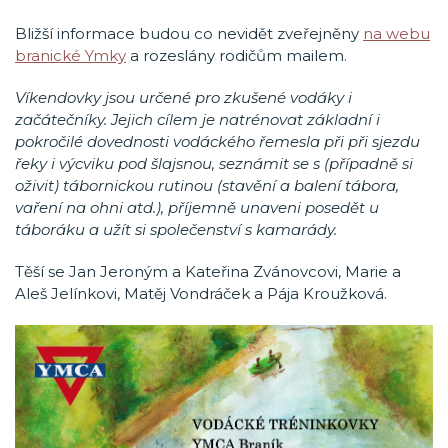
Bližší informace budou co nevidět zveřejněny
na webu
branické Ymky
a rozeslány rodičům mailem.
Víkendovky jsou určené pro zkušené vodáky i
začátečníky. Jejich cílem je natrénovat základní i
pokročilé dovednosti vodáckého řemesla při při sjezdu
řeky i výcviku pod šlajsnou, seznámit se s (případně si
oživit) tábornickou rutinou (stavění a balení tábora,
vaření na ohni atd.), příjemně unaveni posedět u
táboráku a užít si společenství s kamarády.
Těší se Jan Jeroným a Kateřina Zvánovcovi, Marie a
Aleš Jelínkovi, Matěj Vondráček a Pája Kroužková.