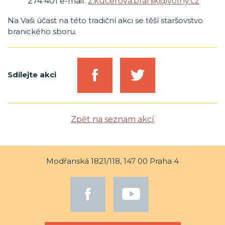
274 401 e-mail:
z.kucerova.branik@volny.cz
Na Vaši účast na této tradiční akci se těší staršovstvo
branického sboru.
Sdílejte akci
Zpět na seznam akcí
Modřanská 1821/118, 147 00 Praha 4