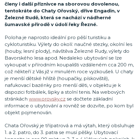
členy i další příznivce na sborovou dovolenou,
tentokráte do Chaty Ořovský, dříve Engadin, v
Železné Rudě, která se nachází v nádherné
šumavské přírodě v údolí řeky Řezné.
Poloha je naprosto ideální pro pěší turistiku a
cykloturistiku. Výlety do okolí: naučné stezky, okolní les
(houby, lesní plody), návštěva Železné Rudy, výlety do
Bavorského lesa apod. Nedaleko ubytování se lze
vykoupat v přírodním koupališti vzdáleném cca 200 m,
což někteří z Vás již v minulém roce vyzkoušeli. U chaty
je menší dětské hřiště (houpačky, pískoviště),
nafukovací bazénky pro menší děti, v objektu je k
dispozici fotbálek, šipky a stolní tenis. Na webových
stránkách
www.orovsky.cz
se dočtete základní
informace o ubytování a rovněž se dozvíte, po kom byl
objekt pojmenován.
Chata Ořovský je třípatrová a má výtah, který obsluhuje
1. a 2. patro, do 3. patra se musí pěšky. Ubytovací