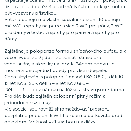
kapacita je cca 90 míst ve 2, 3 a 4 lůžkových pokojích, k
dispozici budou též 4 apartmá. Některé pokoje mohou
být vybaveny přistýlkou.
Většina pokojů má vlastní sociální zařízení, 10 pokojů
má WC a sprchy na patře a sice 3 WC pro pány, 3 WC
pro dámy a taktéž 3 sprchy pro pány a 3 sprchy pro
dámy.
Zajištěna je polopenze formou snídaňového bufetu a k
večeři výběr ze 2 jídel. Lze zajistit i stravu pro
vegetariány a alergiky na lepek. Během pobytu je
možné si přiobjednat obědy pro děti i dospělé.
Cena ubytování s polopenzí: dospělí Kč 3.850,– děti 10-
15 let Kč 3.150,-. děti 3 – 9 let Kč 2.660,–
Děti do 3 let bez nároku na lůžko a stravu jsou zdarma.
Pro děti bude zajištěn celodenní pitný režim a
jednoduché svačinky.
K dispozici jsou rovněž shromažďovací prostory,
bezplatné připojení k WIFI a zdarma parkoviště před
objektem. Možnost vzít s sebou mazlíčky.