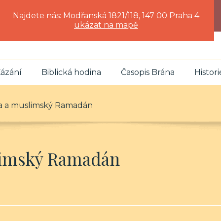
Najdete nás: Modřanská 1821/118, 147 00 Praha 4
ukázat na mapě
ázání
Biblická hodina
Časopis Brána
Histori
na a muslimský Ramadán
slimský Ramadán