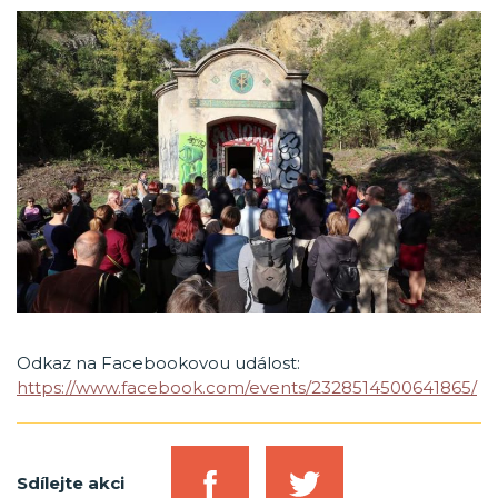
Odkaz na Facebookovou událost:
https://www.facebook.com/events/2328514500641865/
Sdílejte akci