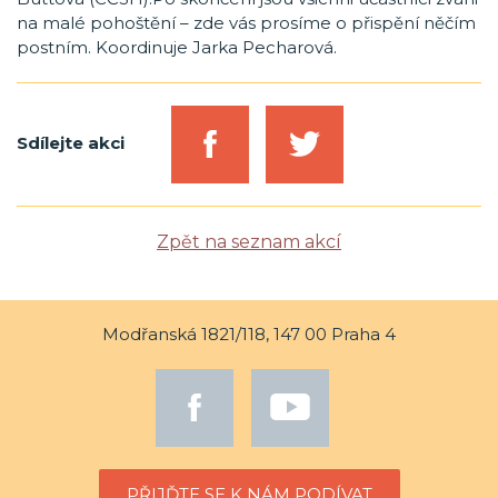
na malé pohoštění – zde vás prosíme o přispění něčím
postním. Koordinuje Jarka Pecharová.
Sdílejte akci
Zpět na seznam akcí
Modřanská 1821/118, 147 00 Praha 4
PŘIJĎTE SE K NÁM PODÍVAT