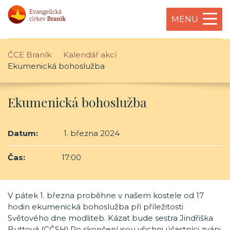
MENU
ČCE Braník
Kalendář akcí
Ekumenická bohoslužba
Ekumenická bohoslužba
Datum:
1. března 2024
Čas:
17:00
V pátek 1. března proběhne v našem kostele od 17
hodin ekumenická bohoslužba při příležitosti
Světového dne modliteb. Kázat bude sestra Jindřiška
Buttová (CČSH).Po skončení jsou všichni účastníci zváni