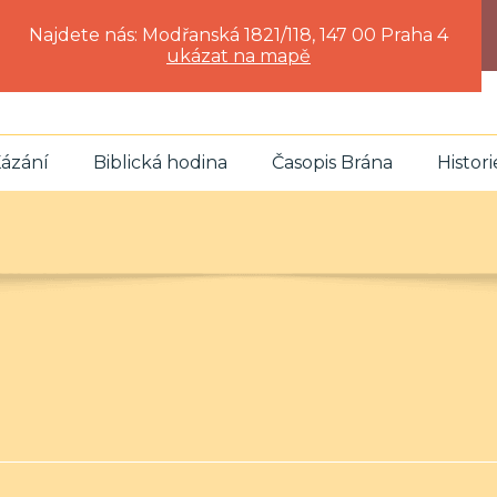
Najdete nás: Modřanská 1821/118, 147 00 Praha 4
ukázat na mapě
ázání
Biblická hodina
Časopis Brána
Histori