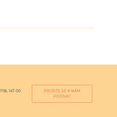
118, 147 00
PŘIJĎTE SE K NÁM
PODÍVAT