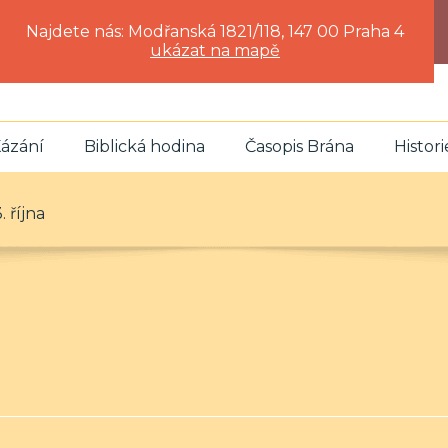
Najdete nás: Modřanská 1821/118, 147 00 Praha 4
ukázat na mapě
ázání
Biblická hodina
Časopis Brána
Histori
. října