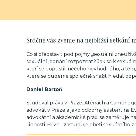
Srdčně vás zveme na nejbližší setkání 
Co si představit pod pojmy „sexuální zneužív
sexuální jednání rozpoznat? Jak se k sexuál
kteří se dopustili něčeho nevhodného, a těm, 
které se budeme společně snažit hledat odp
Daniel Bartoň
Studoval práva v Praze, Aténách a Cambridge a
advokát v Praze a jako odborný asistent na Ev
advokátní a akademické praxi se zaměřuje n
činnosti. Běžně zastupuje oběti sexuálního z