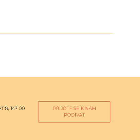
118, 147 00
PŘIJĎTE SE K NÁM
PODÍVAT