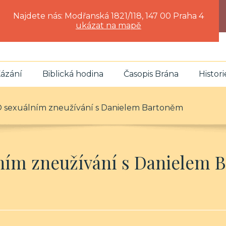
Najdete nás: Modřanská 1821/118, 147 00 Praha 4
ukázat na mapě
ázání
Biblická hodina
Časopis Brána
Histori
 O sexuálním zneužívání s Danielem Bartoněm
lním zneužívání s Danielem