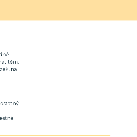
odné
hat těm,
zek, na
mostatný
restné