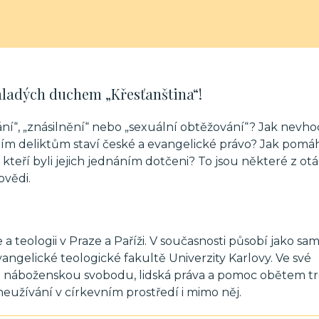
mladých duchem „Křesťanština“!
ání“, „znásilnění“ nebo „sexuální obtěžování“? Jak nevh
ním deliktům staví české a evangelické právo? Jak pomá
kteří byli jejich jednáním dotčeni? To jsou některé z otá
ovědi.
 teologii v Praze a Paříži. V současnosti působí jako sa
angelické teologické fakultě Univerzity Karlovy. Ve své
a náboženskou svobodu, lidská práva a pomoc obětem t
neužívání v církevním prostředí i mimo něj.