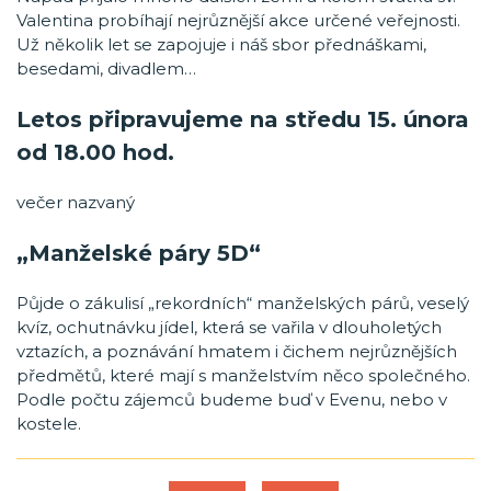
Valentina probíhají nejrůznější akce určené veřejnosti.
Už několik let se zapojuje i náš sbor přednáškami,
besedami, divadlem…
Letos připravujeme na středu 15. února
od 18.00 hod.
večer nazvaný
„Manželské páry 5D“
Půjde o zákulisí „rekordních“ manželských párů, veselý
kvíz, ochutnávku jídel, která se vařila v dlouholetých
vztazích, a poznávání hmatem i čichem nejrůznějších
předmětů, které mají s manželstvím něco společného.
Podle počtu zájemců budeme buď v Evenu, nebo v
kostele.